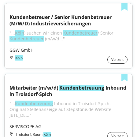
Kundenbetreuer / Senior Kundenbetreuer 
(M/W/D) Industrieversicherungen
"...
Köln
) suchen wir einen 
Kundenbetreuer
/ Senior 
Kundenbetreuer
 (m/w/d..."
GGW GmbH
Köln
Vollzeit
Mitarbeiter (m/w/d) 
Kundenbetreuung
 Inbound 
in Troisdorf-Spich
"...
Kundenbetreuung
 Inbound in Troisdorf-Spich. 
Original Stellenanzeige auf StepStone.de Website 
JBTE_DE..."
SERVISCOPE AG
Troisdorf, Raum
Köln
Vollzeit