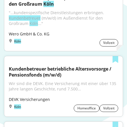
den Großraum 
Köln
"...kunden­spezifische Dienst­leistungen erbringen. 
Kundenbetreuer
 (m/w/d) im Außendienst für den 
Großraum 
Köln
..."
Wero GmbH & Co. KG
Köln
Vollzeit
Kundenbetreuer betriebliche Altersvorsorge / 
Pensionsfonds (m/w/d)
Wir sind die DEVK. Eine Versicherung mit einer über 135 
Jahre langen Geschichte, rund 7.500...
DEVK Versicherungen
Köln
Homeoffice
Vollzeit