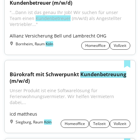
Kundenbetreuer (m/w/d)
"...Dann ist das genau Ihr Job! Wir suchen für unser 
Team einen 
Kundenbetreuer
 (m/w/d) als Angestellter 
Vertriebler..."
Allianz Versicherung Bell und Lambrecht OHG
Bornheim, Raum
Köln
Homeoffice
Vollzeit
Bürokraft mit Schwerpunkt 
Kundenbetreuung
(m/w/d)
Unser Produkt ist eine Softwarelösung für 
Ferienwohnungsvermieter. Wir helfen Vermietern 
dabei,...
icd mattheus
Siegburg, Raum
Köln
Homeoffice
Teilzeit
Vollzeit