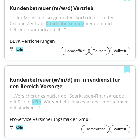
Kundenbetreuer (m/w/d) Vertrieb
"...der Menschen sorgenfreier. Auch deins. In der 
Gruppe Zentrale 
Kundenbetreuung
 beraten und 
betreuen wir individuell..."
DEVK Versicherungen
Köln
Homeoffice
Teilzeit
Vollzeit
Kundenbetreuer (w/m/d) im Innendienst für 
den Bereich Vorsorge
"...Versicherungsmakler der Sparkassen-Finanzgruppe 
mit Sitz in 
Köln
. Wir sind ein finanzstarkes Unternehmen 
mit starkem..."
ProService Versicherungsmakler GmbH
Köln
Homeoffice
Vollzeit