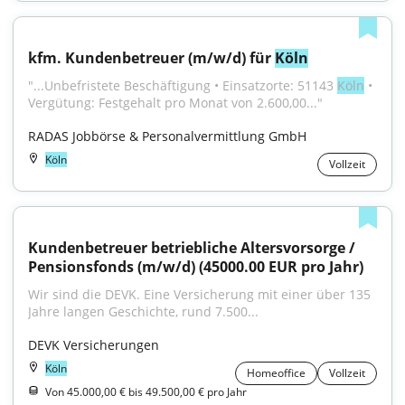
kfm. Kundenbetreuer (m/w/d) für 
Köln
"...Unbefristete Beschäftigung • Einsatzorte: 51143 
Köln
 • 
Vergütung: Festgehalt pro Monat von 2.600,00..."
RADAS Jobbörse & Personalvermittlung GmbH
Köln
Vollzeit
Kundenbetreuer betriebliche Altersvorsorge / 
Pensionsfonds (m/w/d) (45000.00 EUR pro Jahr)
Wir sind die DEVK. Eine Versicherung mit einer über 135 
Jahre langen Geschichte, rund 7.500...
DEVK Versicherungen
Köln
Homeoffice
Vollzeit
Von 45.000,00 € bis 49.500,00 € pro Jahr