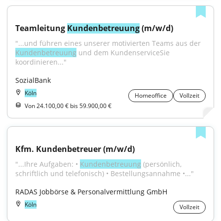
Teamleitung 
Kundenbetreuung
 (m/w/d)
"...und führen eines unserer motivierten Teams aus der 
Kundenbetreuung
 und dem KundenserviceSie 
koordinieren..."
SozialBank
Köln
Homeoffice
Vollzeit
Von 24.100,00 € bis 59.900,00 €
Kfm. Kundenbetreuer (m/w/d)
"...Ihre Aufgaben: • 
Kundenbetreuung
 (persönlich, 
schriftlich und telefonisch) • Bestellungsannahme •..."
RADAS Jobbörse & Personalvermittlung GmbH
Köln
Vollzeit