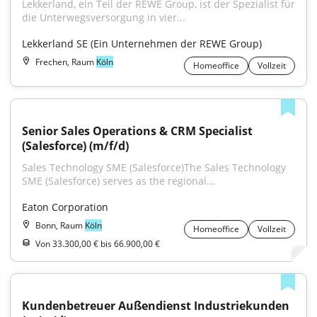
Lekkerland, ein Teil der REWE Group, ist der Spezialist für 
die Unterwegsversorgung in vier...
Lekkerland SE (Ein Unternehmen der REWE Group)
Frechen, Raum
Köln
Homeoffice
Vollzeit
Senior Sales Operations & CRM Specialist 
(Salesforce) (m/f/d)
Sales Technology SME (Salesforce)The Sales Technology 
SME (Salesforce) serves as the regional...
Eaton Corporation
Bonn, Raum
Köln
Homeoffice
Vollzeit
Von 33.300,00 € bis 66.900,00 €
Kundenbetreuer Außendienst Industriekunden 