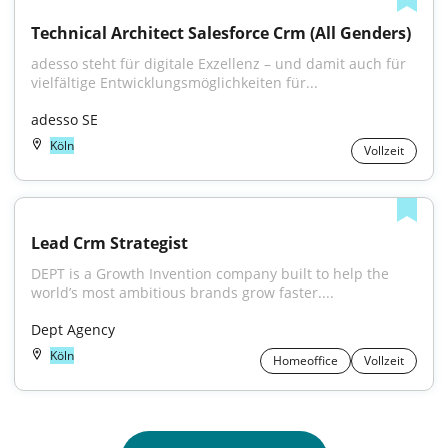
Technical Architect Salesforce Crm (All Genders)
adesso steht für digitale Exzellenz – und damit auch für 
vielfältige Entwicklungsmöglichkeiten für...
adesso SE
Köln
Vollzeit
Lead Crm Strategist
DEPT is a Growth Invention company built to help the 
world’s most ambitious brands grow faster....
Dept Agency
Köln
Homeoffice
Vollzeit