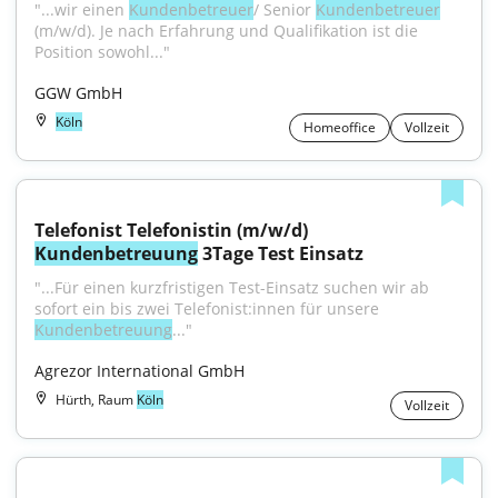
"...wir einen 
Kundenbetreuer
/ Senior 
Kundenbetreuer
(m/w/d). Je nach Erfahrung und Qualifikation ist die 
Position sowohl..."
GGW GmbH
Köln
Homeoffice
Vollzeit
Telefonist Telefonistin (m/w/d) 
Kundenbetreuung
 3Tage Test Einsatz
"...Für einen kurzfristigen Test-Einsatz suchen wir ab 
sofort ein bis zwei Telefonist:innen für unsere 
Kundenbetreuung
..."
Agrezor International GmbH
Hürth, Raum
Köln
Vollzeit