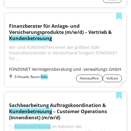
Finanzberater für Anlage- und 
Versicherungsprodukte (m/w/d) – Vertrieb & 
Kundenbetreuung
Wir sind FONDSNETAls einer der größten B2B-
Finanzdienstleister in Deutschland fungiert FONDSNET 
für...
FONDSNET Vermögensberatung und -verwaltungs GmbH
Erftstadt, Raum
Köln
Homeoffice
Vollzeit
Sachbearbeitung Auftragskoordination & 
Kundenbetreuung
 – Customer Operations 
(Innendienst) (m/w/d)
"...
Kundenbetreuung
 im Rahmen der 