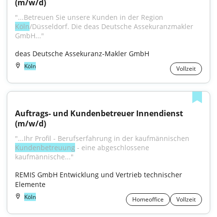
(m/w/d)
"...Betreuen Sie unsere Kunden in der Region 
Köln
/Düsseldorf. Die deas Deutsche Assekuranzmakler 
GmbH..."
deas Deutsche Assekuranz-Makler GmbH
Köln
Vollzeit
Auftrags- und Kundenbetreuer Innendienst 
(m/w/d)
"...Ihr Profil - Berufserfahrung in der kaufmännischen 
Kundenbetreuung
 - eine abgeschlossene 
kaufmännische..."
REMIS GmbH Entwicklung und Vertrieb technischer 
Elemente
Köln
Homeoffice
Vollzeit