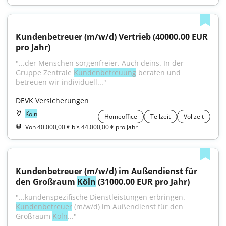
Kundenbetreuer (m/w/d) Vertrieb (40000.00 EUR 
pro Jahr)
"...der Menschen sorgenfreier. Auch deins. In der 
Gruppe Zentrale 
Kundenbetreuung
 beraten und 
betreuen wir individuell..."
DEVK Versicherungen
Köln
Homeoffice
Teilzeit
Vollzeit
Von 40.000,00 € bis 44.000,00 € pro Jahr
Kundenbetreuer (m/w/d) im Außendienst für 
den Großraum 
Köln
 (31000.00 EUR pro Jahr)
"...kunden­spezifische Dienst­leistungen erbringen. 
Kundenbetreuer
 (m/w/d) im Außendienst für den 
Großraum 
Köln
..."