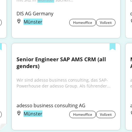
DIS AG Germany
Münster
Homeoffice
Vollzeit
Senior Engineer SAP AMS CRM (all 
genders)
Wir sind adesso business consulting, das SAP-
Powerhouse der adesso Group. Als führender...
adesso business consulting AG
Münster
Homeoffice
Vollzeit