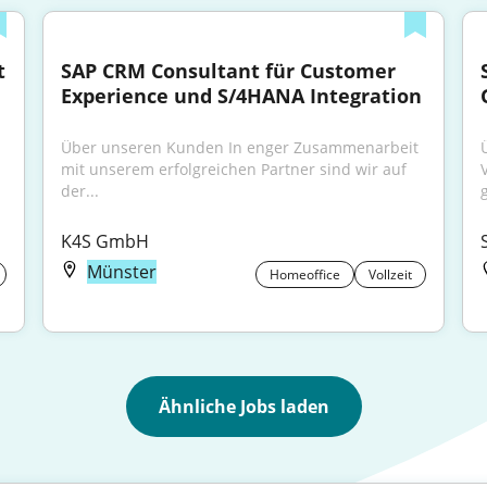
 
SAP CRM Consultant für Customer 
Experience und S/4HANA Integration
Über unseren Kunden In enger Zusammenarbeit 
mit unserem erfolgreichen Partner sind wir auf 
der...
K4S GmbH
Münster
Homeoffice
Vollzeit
Ähnliche Jobs laden