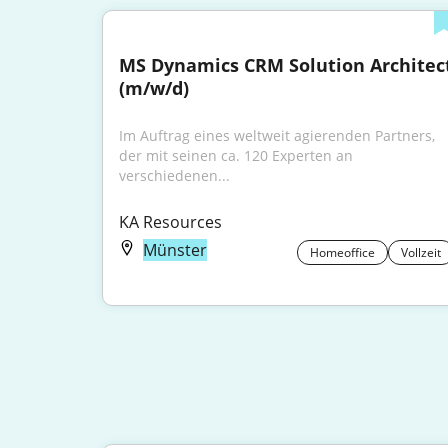
MS Dynamics CRM Solution Architect
(m/w/d)
Im Auftrag eines weltweit agierenden Partners, 
der mit seinen ca. 120 Experten an 
verschiedenen...
KA Resources
Münster
Homeoffice
Vollzeit