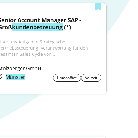
Senior Account Manager SAP - 
Groß
kundenbetreuung
 (*)
Über uns Aufgaben Strategische 
Vertriebssteuerung: Verantwortung für den 
gesamten Sales-Cycle von...
Stolzberger GmbH
Münster
Homeoffice
Vollzeit