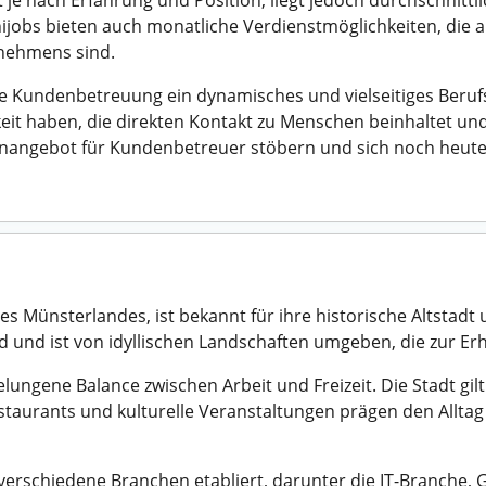
je nach Erfahrung und Position, liegt jedoch durchschnittli
Minijobs bieten auch monatliche Verdienstmöglichkeiten, die
nehmens sind.
e Kundenbetreuung ein dynamisches und vielseitiges Berufsf
gkeit haben, die direkten Kontakt zu Menschen beinhaltet und
llenangebot für Kundenbetreuer stöbern und sich noch heut
 Münsterlandes, ist bekannt für ihre historische Altstadt 
d und ist von idyllischen Landschaften umgeben, die zur Erh
elungene Balance zwischen Arbeit und Freizeit. Die Stadt gil
 Restaurants und kulturelle Veranstaltungen prägen den All
r verschiedene Branchen etabliert, darunter die IT-Branche