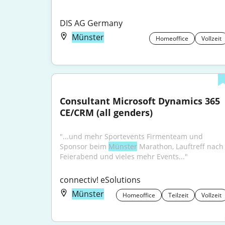
DIS AG Germany
Münster
Homeoffice
Vollzeit
Consultant Microsoft Dynamics 365 
CE/CRM (all genders)
"...und mehr Sportevents Firmenteam und 
Sponsor beim 
Münster
 Marathon, Lauftreff nach 
Feierabend und vieles mehr Events..."
connectiv! eSolutions
Münster
Homeoffice
Teilzeit
Vollzeit