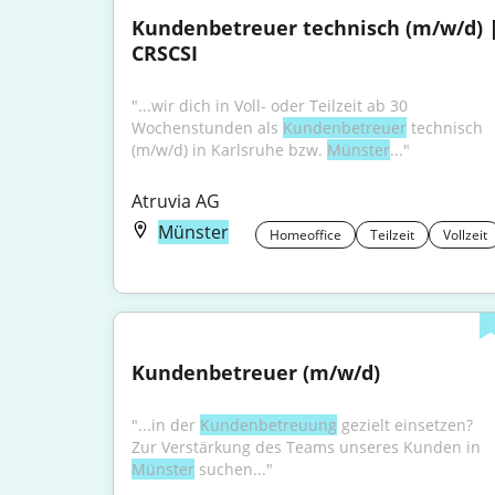
Kundenbetreuer technisch (m/w/d) |
CRSCSI
"...wir dich in Voll- oder Teilzeit ab 30 
Wochenstunden als 
Kundenbetreuer
 technisch 
(m/w/d) in Karlsruhe bzw. 
Münster
..."
Atruvia AG
Münster
Homeoffice
Teilzeit
Vollzeit
Kundenbetreuer (m/w/d)
"...in der 
Kundenbetreuung
 gezielt einsetzen? 
Zur Verstärkung des Teams unseres Kunden in 
Münster
 suchen..."