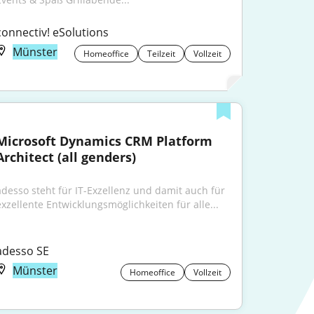
connectiv! eSolutions
Münster
Homeoffice
Teilzeit
Vollzeit
Microsoft Dynamics CRM Platform 
Architect (all genders)
adesso steht für IT-Exzellenz und damit auch für 
exzellente Entwicklungsmöglichkeiten für alle...
adesso SE
Münster
Homeoffice
Vollzeit