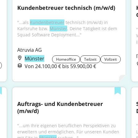
 
Kundenbetreuer technisch (m/w/d)
"...als 
Kundenbetreuer
 technisch (m/w/d) in 
Karlsruhe bzw. 
Münster
. Deine Tätigkeit ist dem 
"
Squad Software Deployment..."
Atruvia AG
Münster
Homeoffice
Teilzeit
Vollzeit
Von 24.100,00 € bis 59.900,00 €
Auftrags- und Kundenbetreuer 
(m/w/d)
"...um Ihre eigenen beruflichen Perspektiven zu 
erweitern und ermöglichen. Für unseren Kunden 
mit Sitz in 
Münster
 suchen..."