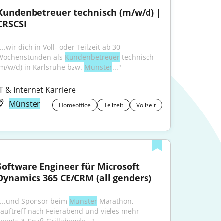
Kundenbetreuer technisch (m/w/d) | 
CRSCSI
...wir dich in Voll- oder Teilzeit ab 30 
Wochenstunden als 
Kundenbetreuer
 technisch 
(m/w/d) in Karlsruhe bzw. 
Münster
..."
IT & Internet Karriere
Münster
Homeoffice
Teilzeit
Vollzeit
Software Engineer für Microsoft 
Dynamics 365 CE/CRM (all genders)
"...und Sponsor beim 
Münster
 Marathon, 
Lauftreff nach Feierabend und vieles mehr 
Events & Spaß Grillabende..."