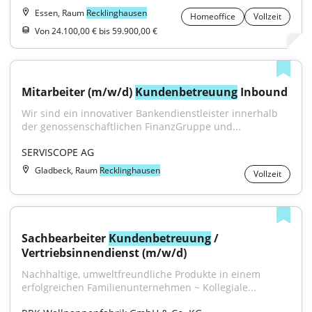
Essen, Raum
Recklinghausen
Homeoffice
Vollzeit
Von 24.100,00 € bis 59.900,00 €
Mitarbeiter (m/w/d) 
Kundenbetreuung
 Inbound
Wir sind ein innovativer Bankendienstleister innerhalb 
der genossenschaftlichen FinanzGruppe und...
SERVISCOPE AG
Gladbeck, Raum
Recklinghausen
Vollzeit
Sachbearbeiter 
Kundenbetreuung
 / 
Vertriebsinnendienst (m/w/d)
Nachhaltige, umweltfreundliche Produkte in einem 
erfolgreichen Familienunternehmen ~ Kollegiale...