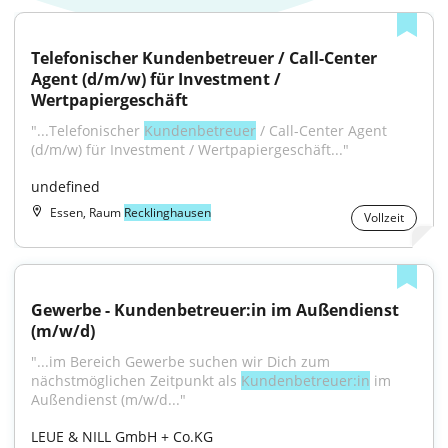
Telefonischer Kundenbetreuer / Call-Center 
Agent (d/m/w) für Investment / 
Wertpapiergeschäft
"...Telefonischer 
Kundenbetreuer
 / Call-Center Agent 
(d/m/w) für Investment / Wertpapiergeschäft..."
undefined
Essen, Raum
Recklinghausen
Vollzeit
Gewerbe - Kundenbetreuer:in im Außendienst 
(m/w/d)
"...im Bereich Gewerbe suchen wir Dich zum 
nächstmöglichen Zeitpunkt als 
Kundenbetreuer:in
 im 
Außendienst (m/w/d..."
LEUE & NILL GmbH + Co.KG