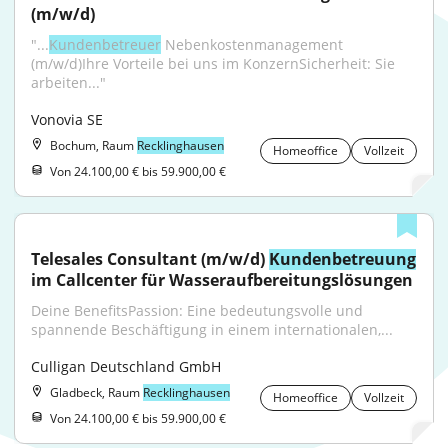
(m/w/d)
"...​
Kundenbetreuer
 Nebenkostenmanagement 
(m/w/d)Ihre Vorteile bei uns im KonzernSicherheit: Sie 
arbeiten..."
Vonovia SE
Bochum, Raum
Recklinghausen
Homeoffice
Vollzeit
Von 24.100,00 € bis 59.900,00 €
Telesales Consultant (m/w/d) 
Kundenbetreuung
im Callcenter für Wasseraufbereitungslösungen
Deine BenefitsPassion: Eine bedeutungsvolle und 
spannende Beschäftigung in einem internationalen,...
Culligan Deutschland GmbH
Gladbeck, Raum
Recklinghausen
Homeoffice
Vollzeit
Von 24.100,00 € bis 59.900,00 €