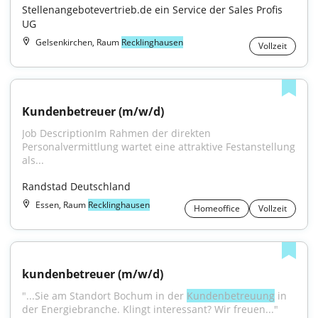
Stellenangebotevertrieb.de ein Service der Sales Profis 
UG
Gelsenkirchen, Raum
Recklinghausen
Vollzeit
Kundenbetreuer (m/w/d)
Job DescriptionIm Rahmen der direkten 
Personalvermittlung wartet eine attraktive Festanstellung 
als...
Randstad Deutschland
Essen, Raum
Recklinghausen
Homeoffice
Vollzeit
kundenbetreuer (m/w/d)
"...Sie am Standort Bochum in der 
Kundenbetreuung
 in 
der Energiebranche. Klingt interessant? Wir freuen..."