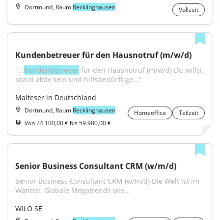
Dortmund, Raum
Recklinghausen
Vollzeit
Kundenbetreuer für den Hausnotruf (m/w/d)
"...
Kundenbetreuer
 für den Hausnotruf (m/w/d) Du willst 
sozial aktiv sein und hilfsbedürftige..."
Malteser in Deutschland
Dortmund, Raum
Recklinghausen
Homeoffice
Teilzeit
Von 24.100,00 € bis 59.900,00 €
Senior Business Consultant CRM (w/m/d)
Senior Business Consultant CRM (w/m/d) Die Welt ist im 
Wandel. Globale Megatrends wie...
WILO SE