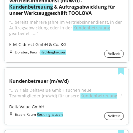
Vertriebsinnendienst (m/w/d) - 
Kundenbetreuung
 & Auftragsabwicklung für 
unser Werkzeuggeschäft TOOLOVA
"...bereits mehrere Jahre im Vertriebsinnendienst, in der 
Auftragsabwicklung oder in der 
Kundenbetreuung
gearbeitet –..."
E-M-C-direct GmbH & Co. KG
Dorsten, Raum
Recklinghausen
Vollzeit
Kundenbetreuer (m/w/d)
"...Wir als DeltaValue GmbH suchen neue 
Teammitglieder (m/w/d) für unsere 
Kundenbetreuung
..."
DeltaValue GmbH
Essen, Raum
Recklinghausen
Vollzeit