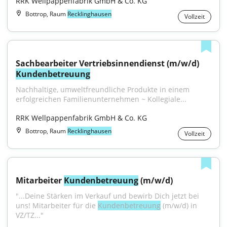
RRK Wellpappenfabrik GmbH & Co. KG
Bottrop, Raum
Recklinghausen
Vollzeit
Sachbearbeiter Vertriebsinnendienst (m/w/d) 
Kundenbetreuung
Nachhaltige, umweltfreundliche Produkte in einem 
erfolgreichen Familienunternehmen ~ Kollegiale...
RRK Wellpappenfabrik GmbH & Co. KG
Bottrop, Raum
Recklinghausen
Vollzeit
Mitarbeiter 
Kundenbetreuung
 (m/w/d)
"...Deine Stärken im Verkauf und bewirb Dich jetzt bei 
uns! Mitarbeiter für die 
Kundenbetreuung
 (m/w/d) in 
VZ/TZ..."