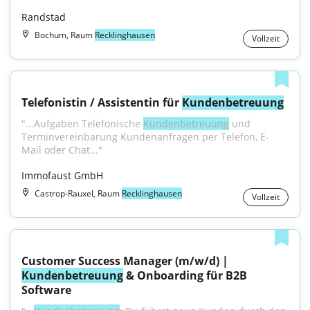
Randstad
Bochum, Raum
Recklinghausen
Vollzeit
Telefonistin / Assistentin für 
Kundenbetreuung
"...Aufgaben Telefonische 
Kundenbetreuung
 und 
Terminvereinbarung Kundenanfragen per Telefon, E-
Mail oder Chat..."
Immofaust GmbH
Castrop-Rauxel, Raum
Recklinghausen
Vollzeit
Customer Success Manager (m/w/d) | 
Kundenbetreuung
 & Onboarding für B2B 
Software