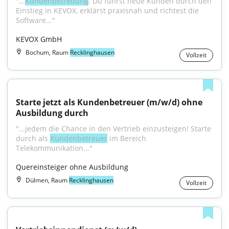
"...
Kundenbetreuung
: Du führst neue Kunden durch den 
Einstieg in KEVOX, erklärst praxisnah und richtest die 
Software..."
KEVOX GmbH
Bochum, Raum
Recklinghausen
Vollzeit
Starte jetzt als Kundenbetreuer (m/w/d) ohne 
Ausbildung durch
"...jedem die Chance in den Vertrieb einzusteigen! Starte 
durch als 
Kundenbetreuer
 im Bereich 
Telekommunikation..."
Quereinsteiger ohne Ausbildung
Dülmen, Raum
Recklinghausen
Vollzeit