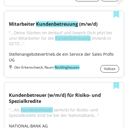
Mitarbeiter 
Kundenbetreuung
 (m/w/d)
"...Deine Stärken im Verkauf und bewirb Dich jetzt bei 
uns! Mitarbeiter für die 
Kundenbetreuung
 (m/w/d) in 
VZ/TZ..."
Stellenangebotevertrieb.de ein Service der Sales Profis 
UG
Oer-Erkenschwick, Raum
Recklinghausen
Vollzeit
Kundenbetreuer (w/m/d) für Risiko- und 
Spezialkredite
"...Als 
Kundenbetreuer
 (w/m/d) für Risiko- und 
Spezialkredite sind Sie bei der Nationalbank..."
NATIONAL-BANK AG