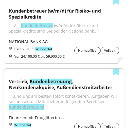
Kundenbetreuer (w/m/d) für Risiko- und 
Spezialkredite
"...Als 
Kundenbetreuer
 (w/m/d) für Risiko- und 
Spezialkredite sind Sie bei der Nationalbank..."
NATIONAL-BANK AG
Essen, Raum
Wuppertal
Homeoffice
Vollzeit
Von 24.100,00 € bis 59.900,00 €
Vertrieb, 
Kundenbetreuung
, 
Neukundenakquise, Außendienstmitarbeiter
"...und uns am besten sofort kontaktieren. Aufgaben Wir 
suchen aktuell Mitarbeiter in folgenden Bereichen: 
Kundenbetreuung
..."
Finanzen mit Frauglitterboss
Wuppertal
Homeoffice
Teilzeit