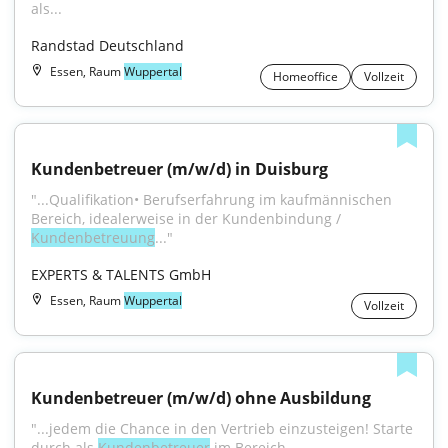
als...
Randstad Deutschland
Essen, Raum
Wuppertal
Homeoffice
Vollzeit
Kundenbetreuer (m/w/d) in Duisburg
"...Qualifikation• Berufserfahrung im kaufmännischen 
Bereich, idealerweise in der Kundenbindung / 
Kundenbetreuung
..."
EXPERTS & TALENTS GmbH
Essen, Raum
Wuppertal
Vollzeit
Kundenbetreuer (m/w/d) ohne Ausbildung
"...jedem die Chance in den Vertrieb einzusteigen! Starte 
durch als 
Kundenbetreuer
 im Bereich 