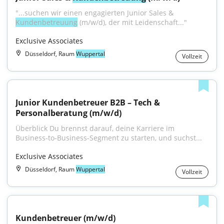
"...suchen wir einen engagierten Junior Sales & 
Kundenbetreuung
 (m/w/d), der mit Leidenschaft..."
Exclusive Associates
Düsseldorf, Raum
Wuppertal
Vollzeit
Junior Kundenbetreuer B2B – Tech & 
Personalberatung (m/w/d)
Überblick Du brennst darauf, deine Karriere im 
Business-to-Business-Segment zu starten, und suchst...
Exclusive Associates
Düsseldorf, Raum
Wuppertal
Vollzeit
Kundenbetreuer (m/w/d)