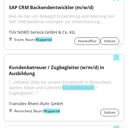
SAP CRM Backendentwickler (m/w/d)
Was du bei uns bewegst Entwicklung und Wartung von 
SAP CRM Backend-Lösungen zur Unterstützung...
TÜV NORD Service GmbH & Co. KG
Essen, Raum
Wuppertal
Homeoffice
Vollzeit
Kundenbetreuer / Zugbegleiter (w/m/d) in 
Ausbildung
"...Oktober 2026 für unsere Einsatzorte in Remscheid, 
Xanten, Kleve und Coesfeld 
Kundenbetreuer
 / 
Zugbegleiter..."
Transdev Rhein-Ruhr GmbH
Remscheid, Raum
Wuppertal
Vollzeit