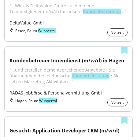
"...Wir als DeltaValue GmbH suchen neue 
Teammitglieder (m/w/d) für unsere 
Kundenbetreuung
..."
DeltaValue GmbH
Essen, Raum
Wuppertal
Vollzeit
Kundenbetreuer Innendienst (m/w/d) in Hagen
"...und erstellen dementsprechende Angebote • Sie 
übernehmen die telefonische 
Kundenbetreuung
 • Sie 
setzen Marketing Aktivitäten..."
RADAS Jobbörse & Personalvermittlung GmbH
Hagen, Raum
Wuppertal
Vollzeit
Gesucht: Application Developer CRM (m/w/d)