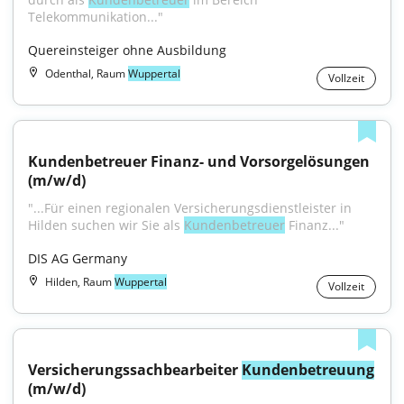
Telekommunikation..."
Quereinsteiger ohne Ausbildung
Odenthal, Raum
Wuppertal
Vollzeit
Kundenbetreuer Finanz- und Vorsorgelösungen 
(m/w/d)
"...Für einen regionalen Versicherungsdienstleister in 
Hilden suchen wir Sie als 
Kundenbetreuer
 Finanz..."
DIS AG Germany
Hilden, Raum
Wuppertal
Vollzeit
Versicherungssachbearbeiter 
Kundenbetreuung
(m/w/d)