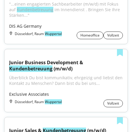
"...einen engagierten Sachbearbeiter (m/w/d) mit Fokus 
auf 
Kundenbetreuung
 im Innendienst . Bringen Sie Ihre 
Stärken..."
DIS AG Germany
Düsseldorf, Raum
Wuppertal
Homeoffice
Vollzeit
Junior Business Development & 
Kundenbetreuung
 (m/w/d)
Überblick Du bist kommunikativ, ehrgeizig und liebst den 
Kontakt zu Menschen? Dann bist du bei uns...
Exclusive Associates
Düsseldorf, Raum
Wuppertal
Vollzeit
Junior Sales & 
Kundenbetreuung
 (m/w/d)