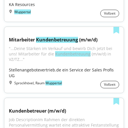
KA Resources
Wuppertal
Vollzeit
Mitarbeiter 
Kundenbetreuung
 (m/w/d)
"...Deine Stärken im Verkauf und bewirb Dich jetzt bei 
uns! Mitarbeiter für die 
Kundenbetreuung
 (m/w/d) in 
VZ/TZ..."
Stellenangebotevertrieb.de ein Service der Sales Profis 
UG
Sprockhövel, Raum
Wuppertal
Vollzeit
Kundenbetreuer (m/w/d)
Job DescriptionIm Rahmen der direkten 
Personalvermittlung wartet eine attraktive Festanstellung 