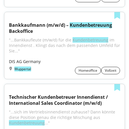
Bankkaufmann (m/w/d) – 
Kundenbetreuung
Backoffice
"...Bankkaufleute (m/w/d) für die 
Kundenbetreuung
 im 
Innendienst . Klingt das nach dem passenden Umfeld für 
Sie..."
DIS AG Germany
Wuppertal
Homeoffice
Vollzeit
Technischer Kundenbetreuer Innendienst / 
International Sales Coordinator (m/w/d)
"...sich im Vertriebsinnendienst zuhause? Dann könnte 
diese Position genau die richtige Mischung aus 
Kundenbetreuung
..."