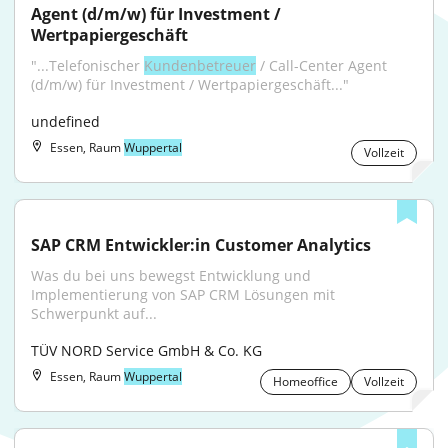
Agent (d/m/w) für Investment / 
Wertpapiergeschäft
"...Telefonischer 
Kundenbetreuer
 / Call-Center Agent 
(d/m/w) für Investment / Wertpapiergeschäft..."
undefined
Essen, Raum
Wuppertal
Vollzeit
SAP CRM Entwickler:in Customer Analytics
Was du bei uns bewegst Entwicklung und 
Implementierung von SAP CRM Lösungen mit 
Schwerpunkt auf...
TÜV NORD Service GmbH & Co. KG
Essen, Raum
Wuppertal
Homeoffice
Vollzeit