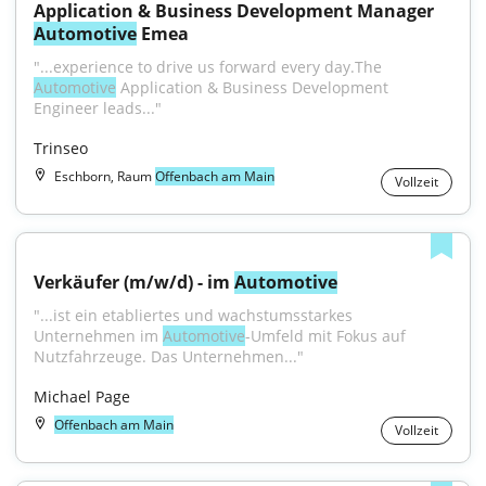
Application & Business Development Manager 
Automotive
 Emea
"...experience to drive us forward every day.The 
Automotive
 Application & Business Development 
Engineer leads..."
Trinseo
Eschborn, Raum
Offenbach am Main
Vollzeit
Verkäufer (m/w/d) - im 
Automotive
"...ist ein etabliertes und wachstumsstarkes 
Unternehmen im 
Automotive
-Umfeld mit Fokus auf 
Nutzfahrzeuge. Das Unternehmen..."
Michael Page
Offenbach am Main
Vollzeit