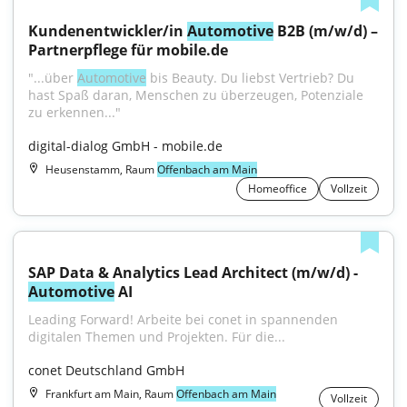
Kundenentwickler/in 
Automotive
 B2B (m/w/d) – 
Partnerpflege für mobile.de
"...über 
Automotive
 bis Beauty. Du liebst Vertrieb? Du 
hast Spaß daran, Menschen zu überzeugen, Potenziale 
zu erkennen..."
digital-dialog GmbH - mobile.de
Heusenstamm, Raum
Offenbach am Main
Homeoffice
Vollzeit
SAP Data & Analytics Lead Architect (m/w/d) - 
Automotive
 AI
Leading Forward! Arbeite bei conet in spannenden 
digitalen Themen und Projekten. Für die...
conet Deutschland GmbH
Frankfurt am Main, Raum
Offenbach am Main
Vollzeit