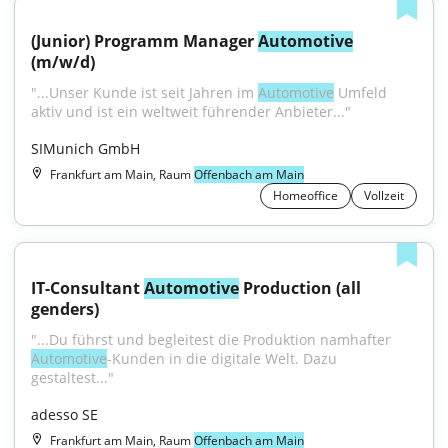
(Junior) Programm Manager 
Automotive
(m/w/d)
"...Unser Kunde ist seit Jahren im 
Automotive
 Umfeld 
aktiv und ist ein weltweit führender Anbieter..."
SIMunich GmbH
Frankfurt am Main, Raum
Offenbach am Main
Homeoffice
Vollzeit
IT-Consultant 
Automotive
 Production (all 
genders)
"...Du führst und begleitest die Produktion namhafter 
Automotive
-Kunden in die digitale Welt. Dazu 
gestaltest..."
adesso SE
Frankfurt am Main, Raum
Offenbach am Main