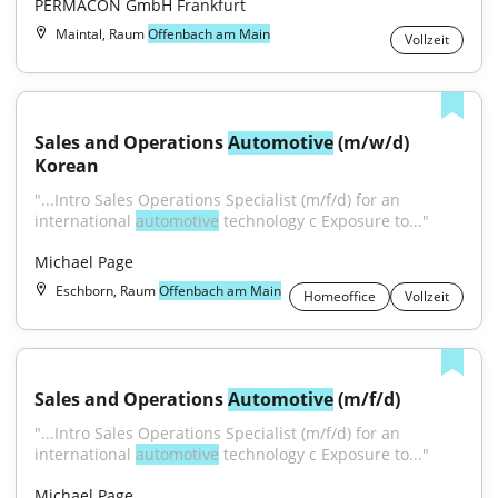
PERMACON GmbH Frankfurt
Maintal, Raum
Offenbach am Main
Vollzeit
Sales and Operations 
Automotive
 (m/w/d) 
Korean
"...Intro Sales Operations Specialist (m/f/d) for an 
international 
automotive
 technology c Exposure to..."
Michael Page
Eschborn, Raum
Offenbach am Main
Homeoffice
Vollzeit
Sales and Operations 
Automotive
 (m/f/d)
"...Intro Sales Operations Specialist (m/f/d) for an 
international 
automotive
 technology c Exposure to..."
Michael Page