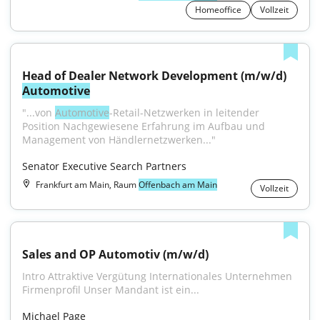
Homeoffice
Vollzeit
Head of Dealer Network Development (m/w/d) 
Automotive
"...von 
Automotive
-Retail-Netzwerken in leitender 
Position Nachgewiesene Erfahrung im Aufbau und 
Management von Händlernetzwerken..."
Senator Executive Search Partners
Frankfurt am Main, Raum
Offenbach am Main
Vollzeit
Sales and OP Automotiv (m/w/d)
Intro Attraktive Vergütung Internationales Unternehmen 
Firmenprofil Unser Mandant ist ein...
Michael Page