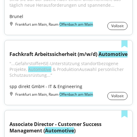
täglich neue Herausforderungen und spannende...
Brunel
Frankfurt am Main, Raum
Offenbach am Main
Vollzeit
Fachkraft Arbeitssicherheit (m/w/d) 
Automotive
"...GefahrstoffeHSE-Unterstützung standortbezogene 
Projekte, 
Automotive
 & ProduktionAuswahl persönlicher 
Schutzausrüstung..."
spp direkt GmbH - IT & Engineering
Frankfurt am Main, Raum
Offenbach am Main
Vollzeit
Associate Director - Customer Success 
Management (
Automotive
)