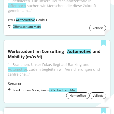
"...definieren. Für unsere Deutschlandzentrale in 
Offenbach
 suchen wir Menschen, die diese Zukunft 
gemeinsam..."
BYD 
Automotive
 GmbH
Offenbach am Main
Vollzeit
Werkstudent im Consulting - 
Automotive
 und 
Mobility (m/w/d)
"...Branchen. Unser Fokus liegt auf Banking und 
Automotive
, zudem begleiten wir Versicherungen und 
zahlreiche..."
Senacor
Frankfurt am Main, Raum
Offenbach am Main
Homeoffice
Vollzeit