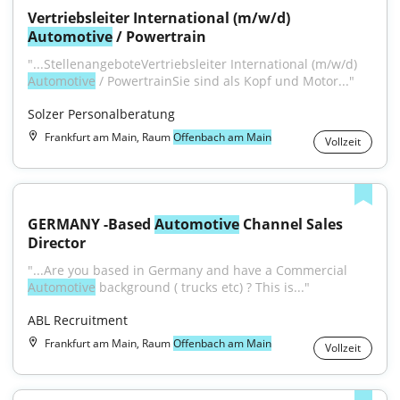
Vertriebsleiter International (m/w/d) 
Automotive
 / Powertrain
"...StellenangeboteVertriebsleiter International (m/w/d) 
Automotive
 / PowertrainSie sind als Kopf und Motor..."
Solzer Personalberatung
Frankfurt am Main, Raum
Offenbach am Main
Vollzeit
GERMANY -Based 
Automotive
 Channel Sales 
Director
"...Are you based in Germany and have a Commercial 
Automotive
 background ( trucks etc) ? This is..."
ABL Recruitment
Frankfurt am Main, Raum
Offenbach am Main
Vollzeit