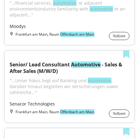
"...financial services, 
automotive
, or adjacent 
environmentsIndustry familiarity with 
automotive
 or an 
adjacent..."
Moodys
Frankfurt am Main, Raum
Offenbach am Main
Vollzeit
Senior/ Lead Consultant 
Automotive
 - Sales & 
After Sales (M/W/D)
"...Unser Fokus liegt auf Banking und 
Automotive
, 
darüber hinaus begleiten wir Versicherungen sowie 
zahlreiche..."
Senacor Technologies
Frankfurt am Main, Raum
Offenbach am Main
Vollzeit