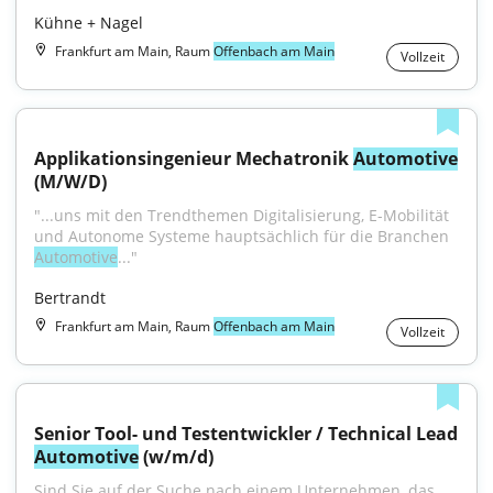
Kühne + Nagel
Frankfurt am Main, Raum
Offenbach am Main
Vollzeit
Applikationsingenieur Mechatronik 
Automotive
(M/W/D)
"...uns mit den Trendthemen Digitalisierung, E-Mobilität 
und Autonome Systeme hauptsächlich für die Branchen 
Automotive
..."
Bertrandt
Frankfurt am Main, Raum
Offenbach am Main
Vollzeit
Senior Tool- und Testentwickler / Technical Lead 
Automotive
 (w/m/d)
Sind Sie auf der Suche nach einem Unternehmen, das 