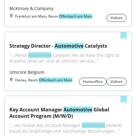
McKinsey & Company
Frankfurt am Main, Raum
Offenbach am Main
Vollzeit
Strategy Director - 
Automotive
 Catalysts
"...About 
Automotive
 Catalysts We all have the right to 
breathe clean air, and at Umicore, we are..."
Umicore Belgium
Hanau, Raum
Offenbach am Main
Homeoffice
Vollzeit
Key Account Manager 
Automotive
 Global 
Account Program (M/W/D)
"...Als Global Key Account Manager 
Automotive
 (m/w/d) 
baust du langfristige und nachhaltige Beziehungen..."