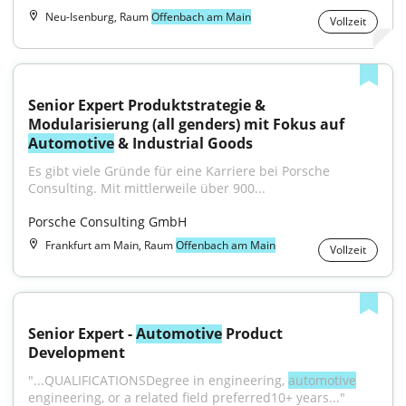
Neu-Isenburg, Raum
Offenbach am Main
Vollzeit
Senior Expert Produktstrategie & 
Modularisierung (all genders) mit Fokus auf 
Automotive
 & Industrial Goods
Es gibt viele Gründe für eine Karriere bei Porsche 
Consulting. Mit mittlerweile über 900...
Porsche Consulting GmbH
Frankfurt am Main, Raum
Offenbach am Main
Vollzeit
Senior Expert - 
Automotive
 Product 
Development
"...QUALIFICATIONSDegree in engineering, 
automotive
engineering, or a related field preferred10+ years..."