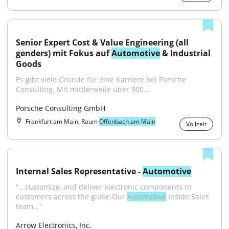
Senior Expert Cost & Value Engineering (all 
genders) mit Fokus auf 
Automotive
 & Industrial 
Goods
Es gibt viele Gründe für eine Karriere bei Porsche 
Consulting. Mit mittlerweile über 900...
Porsche Consulting GmbH
Frankfurt am Main, Raum
Offenbach am Main
Vollzeit
Internal Sales Representative - 
Automotive
"...customize, and deliver electronic components to 
customers across the globe.Our 
Automotive
 Inside Sales 
team..."
Arrow Electronics, Inc.