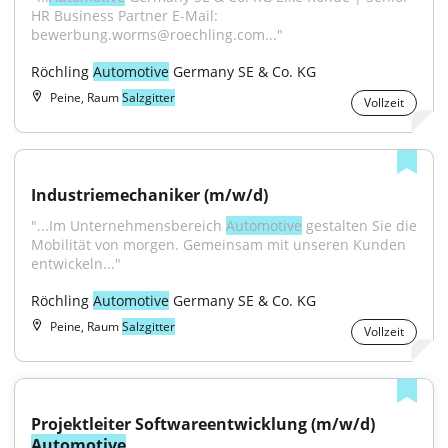
HR Business Partner E-Mail: 
bewerbung.worms@roechling.com..."
Röchling 
Automotive
 Germany SE & Co. KG
Peine, Raum
Salzgitter
Vollzeit
Industriemechaniker (m/w/d)
"...Im Unternehmensbereich 
Automotive
 gestalten Sie die 
Mobilität von morgen. Gemeinsam mit unseren Kunden 
entwickeln..."
Röchling 
Automotive
 Germany SE & Co. KG
Peine, Raum
Salzgitter
Vollzeit
Projektleiter Softwareentwicklung (m/w/d) 
Automotive