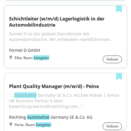
Schichtleiter (w/m/d) Lagerlogistik in der 
Automobilindustrie
Formel D ist der globale Dienstleister der 
Automobilindustrie. Wir entwickeln marktführende...
Formel D GmbH
Elbe, Raum
Salzgitter
Vollzeit
Plant Quality Manager (m/w/d) - Peine
"...
Automotive
 Germany SE & Co. KG Eike Rohde | Senior 
HR Business Partner E-Mail: 
bewerbung.worms@roechling.com..."
Röchling 
Automotive
 Germany SE & Co. KG
Peine, Raum
Salzgitter
Vollzeit