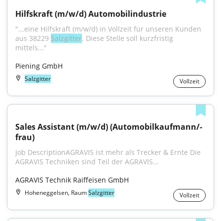
Hilfskraft (m/w/d) Automobilindustrie
"...eine Hilfskraft (m/w/d) in Vollzeit für unseren Kunden 
aus 38229 
Salzgitter
. Diese Stelle soll kurzfristig 
mittels..."
Piening GmbH
Salzgitter
Vollzeit
Sales Assistant (m/w/d) (Automobilkaufmann/-
frau)
Job DescriptionAGRAVIS ist mehr als Trecker & Ernte Die 
AGRAVIS Techniken sind Teil der AGRAVIS...
AGRAVIS Technik Raiffeisen GmbH
Hoheneggelsen, Raum
Salzgitter
Vollzeit