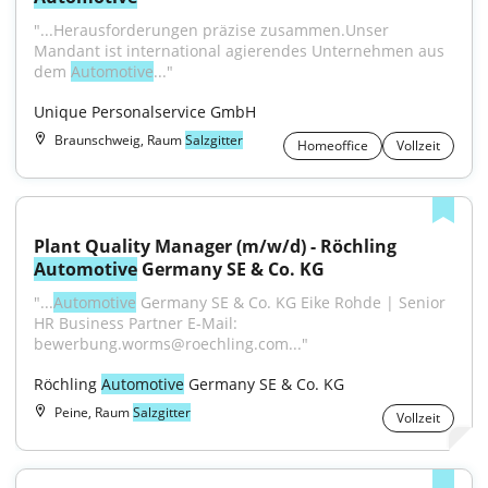
"...Herausforderungen präzise zusammen.Unser 
Mandant ist international agierendes Unternehmen aus 
dem 
Automotive
..."
Unique Personalservice GmbH
Braunschweig, Raum
Salzgitter
Homeoffice
Vollzeit
Plant Quality Manager (m/w/d) - Röchling 
Automotive
 Germany SE & Co. KG
"...
Automotive
 Germany SE & Co. KG Eike Rohde | Senior 
HR Business Partner E-Mail: 
bewerbung.worms@roechling.com..."
Röchling 
Automotive
 Germany SE & Co. KG
Peine, Raum
Salzgitter
Vollzeit