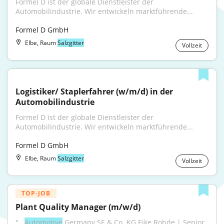
Formel D ist der globale Dienstleister der 
Automobilindustrie. Wir entwickeln marktführende...
Formel D GmbH
Elbe, Raum
Salzgitter
Vollzeit
Logistiker/ Staplerfahrer (w/m/d) in der 
Automobilindustrie
Formel D ist der globale Dienstleister der 
Automobilindustrie. Wir entwickeln marktführende...
Formel D GmbH
Elbe, Raum
Salzgitter
Vollzeit
TOP-JOB
Plant Quality Manager (m/w/d)
"...
Automotive
 Germany SE & Co. KG Eike Rohde | Senior 