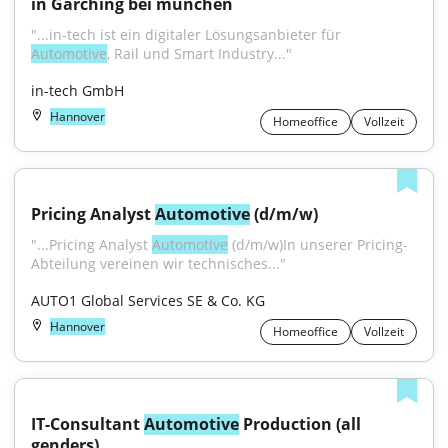
in Garching bei münchen
"...in-tech ist ein digitaler Lösungsanbieter für 
Automotive
, Rail und Smart Industry..."
in-tech GmbH
Hannover
Homeoffice
Vollzeit
Pricing Analyst 
Automotive
 (d/m/w)
"...Pricing Analyst 
Automotive
 (d/m/w)In unserer Pricing-
Abteilung vereinen wir technisches..."
AUTO1 Global Services SE & Co. KG
Hannover
Homeoffice
Vollzeit
IT-Consultant 
Automotive
 Production (all 
genders)