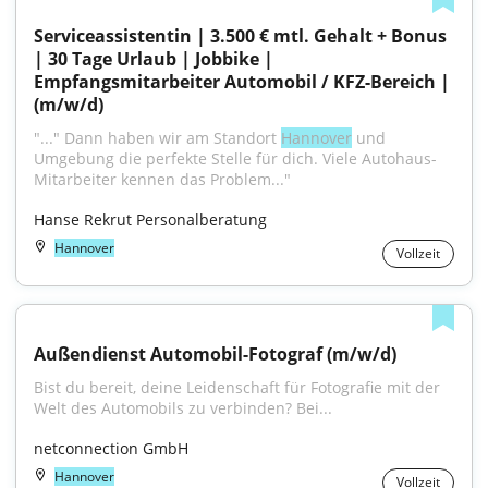
Serviceassistentin | 3.500 € mtl. Gehalt + Bonus 
| 30 Tage Urlaub | Jobbike | 
Empfangsmitarbeiter Automobil / KFZ-Bereich | 
(m/w/d)
"..." Dann haben wir am Standort 
Hannover
 und 
Umgebung die perfekte Stelle für dich. Viele Autohaus-
Mitarbeiter kennen das Problem..."
Hanse Rekrut Personalberatung
Hannover
Vollzeit
Außendienst Automobil-Fotograf (m/w/d)
Bist du bereit, deine Leidenschaft für Fotografie mit der 
Welt des Automobils zu verbinden? Bei...
netconnection GmbH
Hannover
Vollzeit