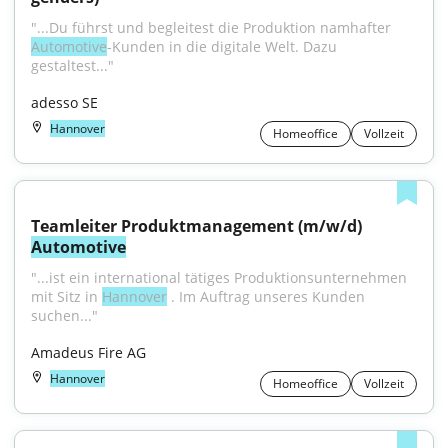
"...Du führst und begleitest die Produktion namhafter 
Automotive
-Kunden in die digitale Welt. Dazu 
gestaltest..."
adesso SE
Hannover
Homeoffice
Vollzeit
Teamleiter Produktmanagement (m/w/d) 
Automotive
"...ist ein international tätiges Produktionsunternehmen 
mit Sitz in 
Hannover
 . Im Auftrag unseres Kunden 
suchen..."
Amadeus Fire AG
Hannover
Homeoffice
Vollzeit