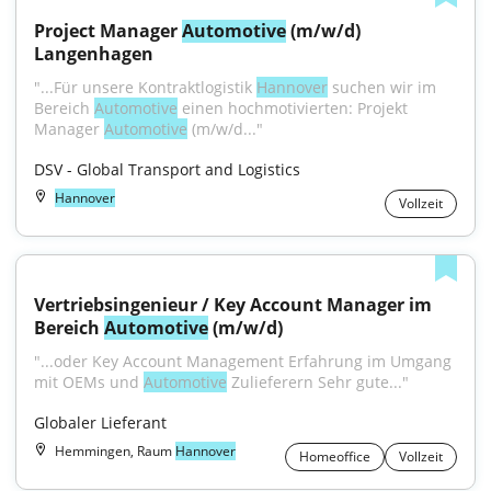
Project Manager 
Automotive
 (m/w/d) 
Langenhagen
"...Für unsere Kontraktlogistik 
Hannover
 suchen wir im 
Bereich 
Automotive
 einen hochmotivierten: Projekt 
Manager 
Automotive
 (m/w/d..."
DSV - Global Transport and Logistics
Hannover
Vollzeit
Vertriebsingenieur / Key Account Manager im 
Bereich 
Automotive
 (m/w/d)
"...oder Key Account Management Erfahrung im Umgang 
mit OEMs und 
Automotive
 Zulieferern Sehr gute..."
Globaler Lieferant
Hemmingen, Raum
Hannover
Homeoffice
Vollzeit