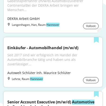
Gabelstaplerfahrer (m/w/d) Automobilzulieferer 
ContinentalBei der DEKRA Arbeit bringen wir 
Menschen...
DEKRA Arbeit GmbH
Langenhagen, Han, Raum
Hannover
Vollzeit
Einkäufer - Automobilhandel (m/w/d)
Seit 2017 sind wir erfolgreich im Handel der 
Automobilbranche tätig und haben uns als 
zuverlässiger...
Autowelt Schlüter Inh. Maurice Schlüter
Lehrte, Raum
Hannover
Vollzeit
Senior Account Executive (m/w/d) 
Automotive