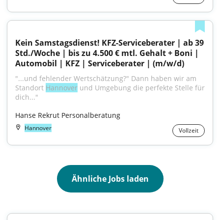
Kein Samstagsdienst! KFZ-Serviceberater | ab 39 
Std./Woche | bis zu 4.500 € mtl. Gehalt + Boni | 
Automobil | KFZ | Serviceberater | (m/w/d)
"...und fehlender Wertschätzung?" Dann haben wir am 
Standort 
Hannover
 und Umgebung die perfekte Stelle für 
dich..."
Hanse Rekrut Personalberatung
Hannover
Vollzeit
Ähnliche Jobs laden