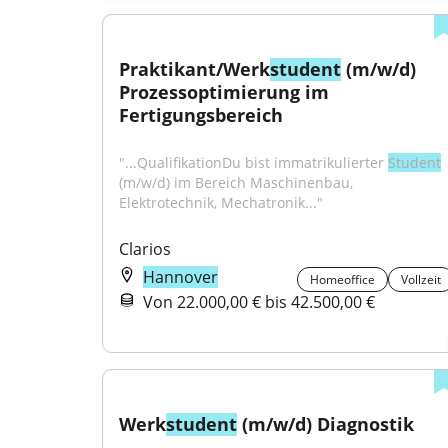
Praktikant/Werk
student
 (m/w/d) 
Prozessoptimierung im 
Fertigungsbereich
"...QualifikationDu bist immatrikulierter 
Student
(m/w/d) im Bereich Maschinenbau, 
Elektrotechnik, Mechatronik..."
Clarios
Hannover
Homeoffice
Vollzeit
Von 22.000,00 € bis 42.500,00 €
Werk
student
 (m/w/d) Diagnostik