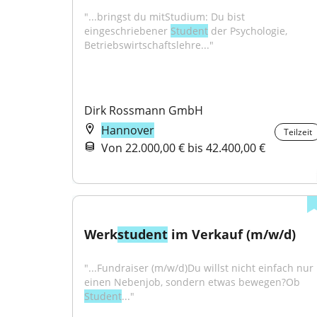
"...bringst du mitStudium: Du bist 
eingeschriebener 
Student
 der Psychologie, 
Betriebswirtschaftslehre..."
Dirk Rossmann GmbH
Hannover
Teilzeit
Von 22.000,00 € bis 42.400,00 €
Werk
student
 im Verkauf (m/w/d)
"...Fundraiser (m/w/d)Du willst nicht einfach nur 
einen Nebenjob, sondern etwas bewegen?Ob 
Student
..."