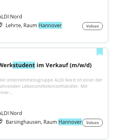
ALDI Nord
Lehrte, Raum
Hannover
Vollzeit
Werk
student
 im Verkauf (m/w/d)
Die Unternehmensgruppe ALDI Nord ist einer der 
führenden Lebensmitteleinzelhändler. Mit 
iner...
ALDI Nord
Barsinghausen, Raum
Hannover
Vollzeit