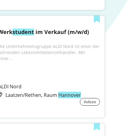
Werk
student
 im Verkauf (m/w/d)
Die Unternehmensgruppe ALDI Nord ist einer der 
führenden Lebensmitteleinzelhändler. Mit 
iner...
ALDI Nord
Laatzen/Rethen, Raum
Hannover
Vollzeit