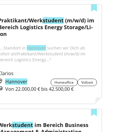
Praktikant/Werk
student
 (m/w/d) im 
Bereich Logistics Energy Storage/Li-
Ion
...Standort in 
Hannover
 suchen wir Dich ab 
sofort alsPraktikant/Werkstudent (m/w/d) im 
Bereich Logistics Energy..."
Clarios
Hannover
Homeoffice
Vollzeit
Von 22.000,00 € bis 42.500,00 €
Werk
student
 im Bereich Business 
Management & Administration 