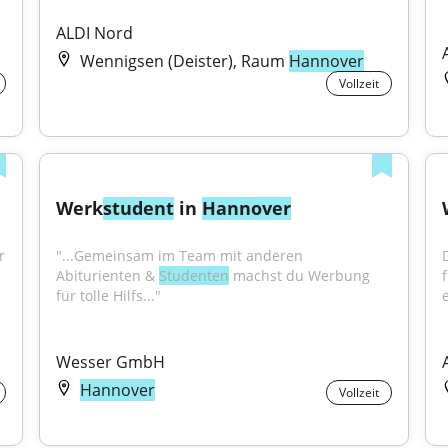
ALDI Nord
Wennigsen (Deister), Raum
Hannover
Vollzeit
Werk
student
 in 
Hannover
 
"...Gemeinsam im Team mit anderen 
Abiturienten & 
Studenten
 machst du Werbung 
für tolle Hilfs..."
e
Wesser GmbH
Hannover
Vollzeit