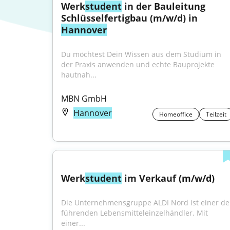
Werk
student
 in der Bauleitung 
Schlüsselfertigbau (m/w/d) in 
Hannover
Du möchtest Dein Wissen aus dem Studium in 
der Praxis anwenden und echte Bauprojekte 
hautnah...
MBN GmbH
Hannover
Homeoffice
Teilzeit
Werk
student
 im Verkauf (m/w/d)
Die Unternehmensgruppe ALDI Nord ist einer der
führenden Lebensmitteleinzelhändler. Mit 
einer...