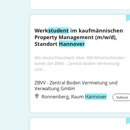
Werk
student
 im kaufmännischen 
Property Management (m/w/d), 
Standort 
Hannover
Mit deutschlandweit über 300 Mitarbeitenden 
bietet die ZBVV – Zentral Boden Vermietung 
und...
ZBVV - Zentral Boden Vermietung und 
Verwaltung GmbH
Ronnenberg, Raum
Hannover
Vollzeit