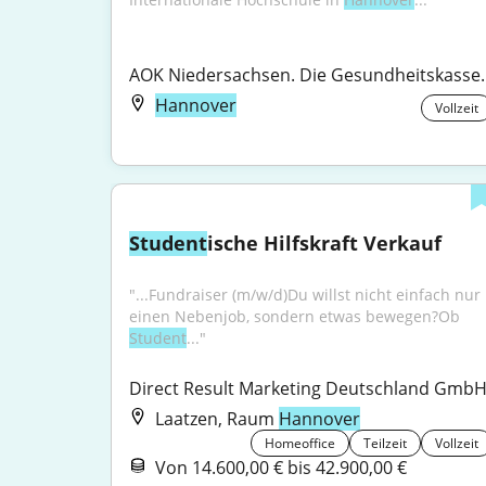
AOK Niedersachsen. Die Gesundheitskasse.
Hannover
Vollzeit
Student
ische Hilfskraft Verkauf
"...Fundraiser (m/w/d)Du willst nicht einfach nur 
einen Nebenjob, sondern etwas bewegen?Ob 
Student
..."
Direct Result Marketing Deutschland Gmb
Laatzen, Raum
Hannover
Homeoffice
Teilzeit
Vollzeit
Von 14.600,00 € bis 42.900,00 €