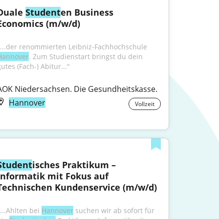
Duale 
Student
en Business 
Economics (m/w/d)
"...der renommierten Leibniz-Fachhochschule 
Hannover
. Zum Studienstart bringst du dein 
utes (Fach-) Abitur..."
AOK Niedersachsen. Die Gesundheitskasse.
Hannover
Vollzeit
Student
isches Praktikum – 
Informatik mit Fokus auf 
Technischen Kundenservice (m/w/d)
...Ahlten bei 
Hannover
 suchen wir ab sofort für 