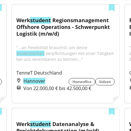
Werk
student
 Regionsmanagement 
Offshore Operations - Schwerpunkt 
Logistik (m/w/d)
"...an Flexibilität brauchst, um deine 
"
studentischen
 Verpflichtungen mit einer Tätigkeit 
bei uns vereinbaren zu können..."
TenneT Deutschland
Hannover
Homeoffice
Vollzeit
Von 22.000,00 € bis 42.500,00 €
Werk
student
 Datenanalyse & 
Projektdokumentation (m/w/d)