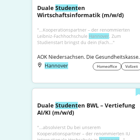
Duale 
Student
en 
Wirtschaftsinformatik (m/w/d)
"...Kooperationspartner – der renommierten 
Leibniz-Fachhochschule 
Hannover
. Zum 
Studienstart bringst du dein (Fach..."
AOK Niedersachsen. Die Gesundheitskasse.
Hannover
Homeoffice
Vollzeit
Duale 
Student
en BWL – Vertiefung 
AI/KI (m/w/d)
"...absolvierst Du bei unserem 
Kooperationspartner – der renommierten IU 
Internationale Hochschule in 
Hannover
..."