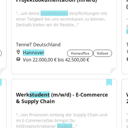
"...um deine 
studentischen
 Verpflichtungen mit 
einer Tätigkeit bei uns vereinbaren zu können. 
Deshalb bieten wir dir flexible..."
TenneT Deutschland
Hannover
Homeoffice
Vollzeit
Von 22.000,00 € bis 42.500,00 €
Werk
student
 (m/w/d) - E-Commerce 
& Supply Chain
"...von Prozessen entlang der Supply Chain und 
im E-CommerceDas bringst Du 
mitEingeschriebener 
Student
..."