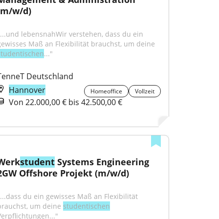
(m/w/d)
"...und lebensnahWir verstehen, dass du ein 
gewisses Maß an Flexibilität brauchst, um deine 
studentischen
..."
TenneT Deutschland
Hannover
Homeoffice
Vollzeit
Von 22.000,00 € bis 42.500,00 €
Werk
student
 Systems Engineering 
2GW Offshore Projekt (m/w/d)
"...dass du ein gewisses Maß an Flexibilität 
brauchst, um deine 
studentischen
Verpflichtungen..."