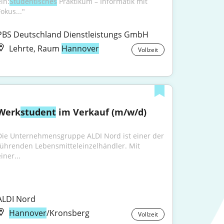
in:
Studentisches
 Praktikum – Informatik mit 
okus..."
PBS Deutschland Dienstleistungs GmbH
Lehrte, Raum
Hannover
Vollzeit
Werk
student
 im Verkauf (m/w/d)
Die Unternehmensgruppe ALDI Nord ist einer der 
führenden Lebensmitteleinzelhändler. Mit 
iner...
ALDI Nord
Hannover
/Kronsberg
Vollzeit