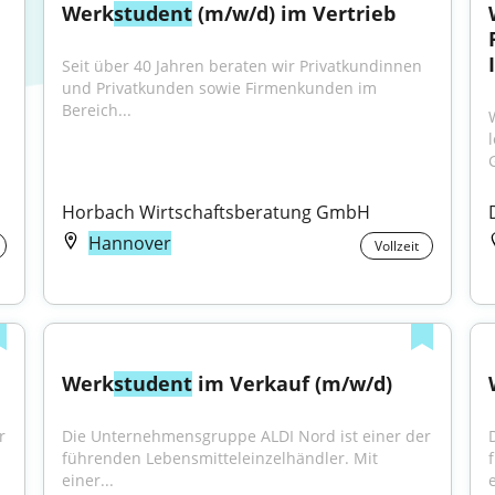
Werk
student
 (m/w/d) im Vertrieb
Seit über 40 Jahren beraten wir Privatkundinnen 
und Privatkunden sowie Firmenkunden im 
Bereich...
Horbach Wirtschaftsberatung GmbH
Hannover
Vollzeit
Werk
student
 im Verkauf (m/w/d)
 
Die Unternehmensgruppe ALDI Nord ist einer der 
führenden Lebensmitteleinzelhändler. Mit 
einer...
e