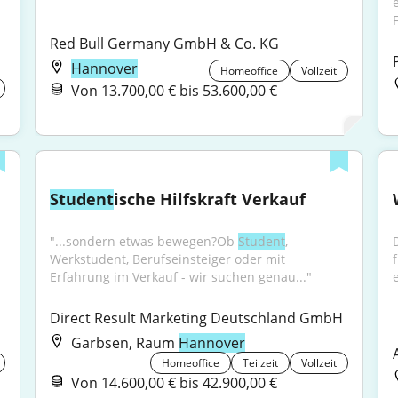
e
F
Red Bull Germany GmbH & Co. KG
Hannover
Homeoffice
Vollzeit
Von 13.700,00 € bis 53.600,00 €
Student
ische Hilfskraft Verkauf
"...sondern etwas bewegen?Ob 
Student
, 
Werkstudent, Berufseinsteiger oder mit 
Erfahrung im Verkauf - wir suchen genau..."
e
H
Direct Result Marketing Deutschland GmbH
Garbsen, Raum
Hannover
Homeoffice
Teilzeit
Vollzeit
Von 14.600,00 € bis 42.900,00 €