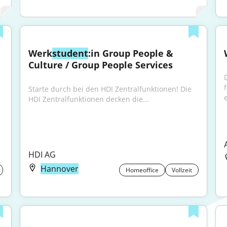
Werk
student
:in Group People & 
Culture / Group People Services
Starte durch bei den HDI Zentralfunktionen! Die 
e
HDI Zentral­funktionen decken die...
HDI AG
Hannover
Homeoffice
Vollzeit