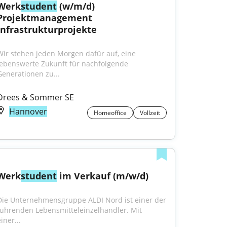
Werk
student
 (w/m/d) 
Projektmanagement 
Infrastrukturprojekte
Wir stehen jeden Morgen dafür auf, eine 
lebenswerte Zukunft für nachfolgende 
Generationen zu...
Drees & Sommer SE
Hannover
Homeoffice
Vollzeit
Werk
student
 im Verkauf (m/w/d)
Die Unternehmensgruppe ALDI Nord ist einer der 
führenden Lebensmitteleinzelhändler. Mit 
iner...