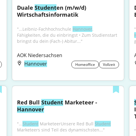
Duale 
Student
en (m/w/d) 
Wirtschaftsinformatik
"...Leibniz-Fachhochschule 
Hannover
. 
Fähigkeiten, die du einbringst • Zum Studienstart 
bringst du dein (Fach-) Abitur..."
g
AOK Niedersachsen
Hannover
Homeoffice
Vollzeit
Red Bull 
Student
 Marketeer - 
Hannover
"...
Student
 MarketeerUnsere Red Bull 
Student
Marketeers sind Teil des dynamischsten..."
"