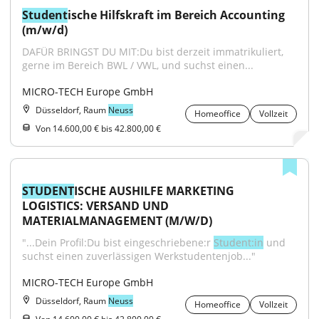
Student
ische Hilfskraft im Bereich Accounting 
(m/w/d)
DAFÜR BRINGST DU MIT:Du bist derzeit immatrikuliert, 
gerne im Bereich BWL / VWL, und suchst einen...
MICRO-TECH Europe GmbH
Düsseldorf, Raum
Neuss
Homeoffice
Vollzeit
Von 14.600,00 € bis 42.800,00 €
STUDENT
ISCHE AUSHILFE MARKETING 
LOGISTICS: VERSAND UND 
MATERIALMANAGEMENT (M/W/D)
"...Dein Profil:Du bist eingeschriebene:r 
Student:in
 und 
suchst einen zuverlässigen Werkstudentenjob..."
MICRO-TECH Europe GmbH
Düsseldorf, Raum
Neuss
Homeoffice
Vollzeit