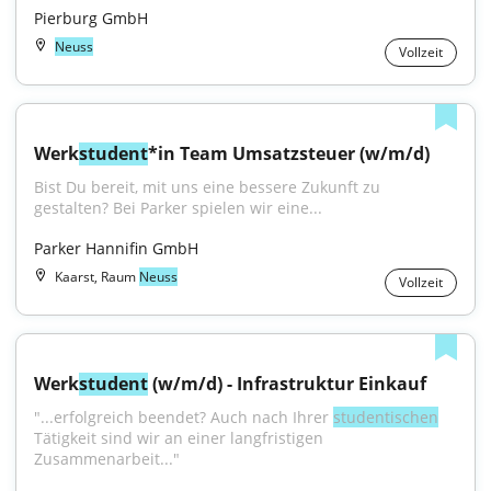
Pierburg GmbH
Neuss
Vollzeit
Werk
student
*in Team Umsatzsteuer (w/m/d)
Bist Du bereit, mit uns eine bessere Zukunft zu 
gestalten? Bei Parker spielen wir eine...
Parker Hannifin GmbH
Kaarst, Raum
Neuss
Vollzeit
Werk
student
 (w/m/d) - Infrastruktur Einkauf
"...erfolgreich beendet? Auch nach Ihrer 
studentischen
Tätigkeit sind wir an einer langfristigen 
Zusammenarbeit..."