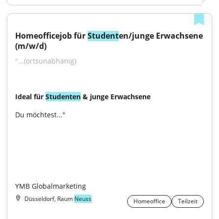
Homeofficejob für 
Student
en/junge Erwachsene 
(m/w/d)
"...(ortsunabhänig)
Ideal für 
Studenten
 & junge Erwachsene
Du möchtest..."

YMB Globalmarketing
Düsseldorf, Raum
Neuss
Homeoffice
Teilzeit