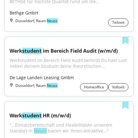
BETHGE für höchste Qualität rund um die...
Bethge GmbH
Düsseldorf, Raum
Neuss
Teilzeit
Werk
student
 im Bereich Field Audit (w/m/d)
Werkstudent im Bereich Field Audit (w/m/d) Du hast Lust 
neben deinem Studium deine theoretischen...
De Lage Landen Leasing GmbH
Düsseldorf, Raum
Neuss
Homeoffice
Vollzeit
Werk
student
 HR (m/w/d)
"...Einsatzbereitschaft und FlexibilitätAn unserem 
Standort in 
Neuss
 bieten wir Ihnen:Attraktive..."