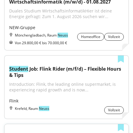
Wirtschaftsinformatik (m/w/d) - 01.08.2027
Duales Studium WirtschaftsinformatikHier ist deine 
Energie gefragt: Zum 1. August 2026 suchen wir...
NEW-Gruppe
Mönchengladbach, Raum
Neuss
Homeoffice
Vollzeit
Von 29.800,00 € bis 70.000,00 €
Student
 Job: Flink Rider (m/f/d) – Flexible Hours 
& Tips
Introduction: Flink, the leading online supermarket, is 
experiencing rapid growth and is now...
Flink
Krefeld, Raum
Neuss
Vollzeit