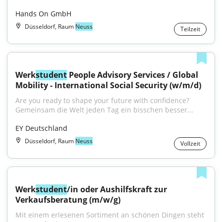
Hands On GmbH
Düsseldorf, Raum
Neuss
Teilzeit
Werk
student
 People Advisory Services / Global 
Mobility - International Social Security (w/m/d)
Are you ready to shape your future with confidence?
Gemeinsam die Welt jeden Tag ein bisschen besser...
EY Deutschland
Düsseldorf, Raum
Neuss
Vollzeit
Werk
student
/in oder Aushilfskraft zur 
Verkaufsberatung (m/w/g)
Mit einem erlesenen Sortiment an schönen Dingen steht 