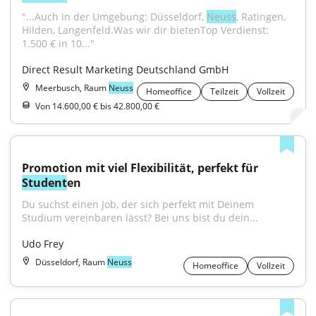
"...Auch in der Umgebung: Düsseldorf, 
Neuss
, Ratingen, 
Hilden, Langenfeld.Was wir dir bietenTop Verdienst: 
1.500 € in 10..."
Direct Result Marketing Deutschland GmbH
Meerbusch, Raum
Neuss
Homeoffice
Teilzeit
Vollzeit
Von 14.600,00 € bis 42.800,00 €
Promotion mit viel Flexibilität, perfekt für 
Student
en
Du suchst einen Job, der sich perfekt mit Deinem 
Studium vereinbaren lässt? Bei uns bist du dein...
Udo Frey
Düsseldorf, Raum
Neuss
Homeoffice
Vollzeit