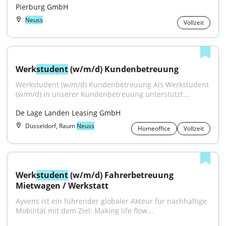
Pierburg GmbH
Neuss
Vollzeit
Werk
student
 (w/m/d) Kundenbetreuung
Werkstudent (w/m/d) Kundenbetreuung Als Werkstudent 
(w/m/d) in unserer Kundenbetreuung unterstützt...
De Lage Landen Leasing GmbH
Düsseldorf, Raum
Neuss
Homeoffice
Vollzeit
Werk
student
 (w/m/d) Fahrerbetreuung 
Mietwagen / Werkstatt
Ayvens ist ein führender globaler Akteur für nachhaltige 
Mobilität mit dem Ziel: Making life flow...