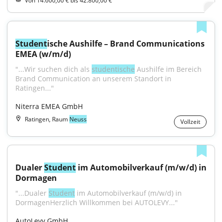
Von 14.600,00 € bis 42.800,00 €
Student
ische Aushilfe – Brand Communications 
EMEA (w/m/d)
"...Wir suchen dich als 
studentische
 Aushilfe im Bereich 
Brand Communication an unserem Standort in 
Ratingen..."
Niterra EMEA GmbH
Ratingen, Raum
Neuss
Vollzeit
Dualer 
Student
 im Automobilverkauf (m/w/d) in 
Dormagen
"...Dualer 
Student
 im Automobilverkauf (m/w/d) in 
DormagenHerzlich Willkommen bei AUTOLEVY..."
AutoLevy GmbH