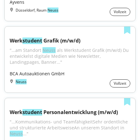
Ayvens
Düsseldorf, Raum
Neuss
Vollzeit
Werk
student
 Grafik (m/w/d)
"...am Standort 
Neuss
 als Werkstudent Grafik (m/w/d) Du 
entwickelst digitale Medien wie Newsletter, 
Landingpages, Banner..."
BCA Autoauktionen GmbH
Neuss
Vollzeit
Werk
student
 Personalentwicklung (m/w/d)
"...Kommunikations- und TeamfähigkeitSehr ordentliche 
und strukturierte ArbeitsweiseAn unserem Standort in 
Neuss
..."