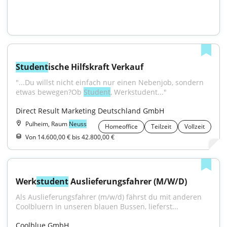
Student
ische Hilfskraft Verkauf
"...Du willst nicht einfach nur einen Nebenjob, sondern 
etwas bewegen?Ob 
Student
, Werkstudent..."
Direct Result Marketing Deutschland GmbH
Pulheim, Raum
Neuss
Homeoffice
Teilzeit
Vollzeit
Von 14.600,00 € bis 42.800,00 €
Werk
student
 Auslieferungsfahrer (M/W/D)
Als Auslieferungsfahrer (m/w/d) fährst du mit anderen 
Coolbluern in unseren blauen Bussen, lieferst...
Coolblue GmbH