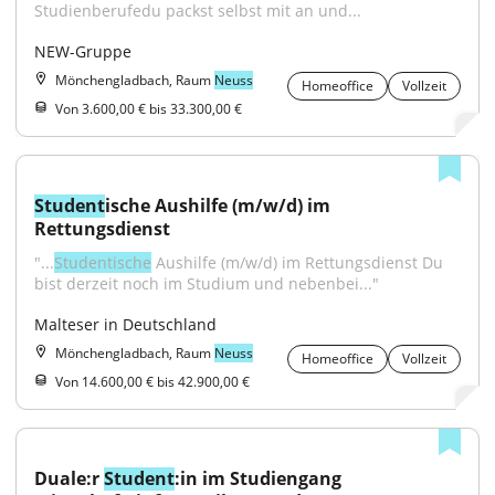
Studienberufedu packst selbst mit an und...
NEW-Gruppe
Mönchengladbach, Raum
Neuss
Homeoffice
Vollzeit
Von 3.600,00 € bis 33.300,00 €
Student
ische Aushilfe (m/w/d) im 
Rettungsdienst
"...
Studentische
 Aushilfe (m/w/d) im Rettungsdienst Du 
bist derzeit noch im Studium und nebenbei..."
Malteser in Deutschland
Mönchengladbach, Raum
Neuss
Homeoffice
Vollzeit
Von 14.600,00 € bis 42.900,00 €
Duale:r 
Student
:in im Studiengang 