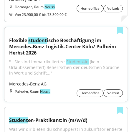
Dormagen, Raum
Neuss
Homeoffice
Vollzeit
Von 23.900,00 € bis 78.300,00 €
Flexible 
student
ische Beschäftigung im 
Mercedes-Benz Logistik-Center Köln/ Pulheim 
Herbst 2026
"...Sie sind immatrikulierte/r 
Student/-in
 (kein 
Urlaubssemester!) Beherrschen der deutschen Sprache 
in Wort und Schrift..."
Mercedes-Benz AG
Pulheim, Raum
Neuss
Homeoffice
Vollzeit
Student
en-Praktikant:in (m/w/d)
Was wir dir bieten:du schnupperst in zukunftsorientierte 