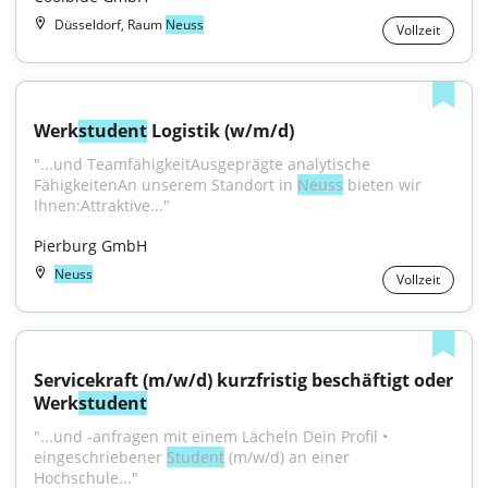
Düsseldorf, Raum
Neuss
Vollzeit
Werk
student
 Logistik (w/m/d)
"...und TeamfähigkeitAusgeprägte analytische 
FähigkeitenAn unserem Standort in 
Neuss
 bieten wir 
Ihnen:Attraktive..."
Pierburg GmbH
Neuss
Vollzeit
Servicekraft (m/w/d) kurzfristig beschäftigt oder 
Werk
student
"...und -anfragen mit einem Lächeln Dein Profil • 
eingeschriebener 
Student
 (m/w/d) an einer 
Hochschule..."