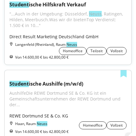
Student
ische Hilfskraft Verkauf
"...Auch in der Umgebung: Düsseldorf, 
Neuss
, Ratingen, 
Hilden, Meerbusch.Was wir dir bietenTop Verdienst: 
1.500 € in 10..."
Direct Result Marketing Deutschland GmbH
Langenfeld (Rheinland), Raum
Neuss
Homeoffice
Teilzeit
Vollzeit
Von 14.600,00 € bis 42.800,00 €
Student
ische Aushilfe (m/w/d)
AushilfeDie REWE Dortmund SE & Co. KG ist ein 
Gemeinschaftsunternehmen der REWE Dortmund und 
der...
REWE Dortmund SE & Co. KG
Haan, Raum
Neuss
Homeoffice
Vollzeit
Von 14.600,00 € bis 42.800,00 €