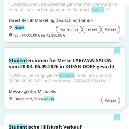
"...Werkstudent, Berufseinsteiger oder mit Erfahrung im 
Verkauf - wir suchen genau dich.Standort: 
Neuss
..."
Direct Result Marketing Deutschland GmbH
Neuss
Homeoffice
Teilzeit
Vollzeit
Von 14.600,00 € bis 42.800,00 €
Student
en:innen für Messe CARAVAN SALON 
vom 28.08.-06.09.2026 in DÜSSELDORF gesucht
"...Wir suchen engagierte 
Student
:innen, die uns vom 
28.08.-06.09.2026 auf der Messe CARAVAN SALON..."
Messeagentur Michaelis
Düsseldorf, Raum
Neuss
Vollzeit
Student
ische Hilfskraft Verkauf