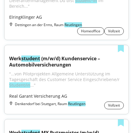
Lieferantenmanagement Du bist 
Student*in
 im 
Bereich..."
ElringKlinger AG
Dettingen an der Erms, Raum
Reutlingen
Homeoffice
Vollzeit
Werk
student
 (m/w/d) Kundenservice – 
Automobilversicherungen
"...von Pilotprojekten Allgemeine Unterstützung im 
Tagesgeschäft des Customer Service Eingeschriebene/r 
Student/in
..."
Real Garant Versicherung AG
Denkendorf bei Stuttgart, Raum
Reutlingen
Vollzeit
Werk
student
 MY Putzmeister (m/w/d)