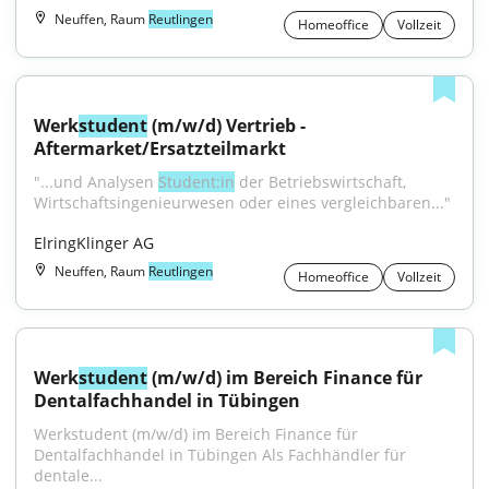
Neuffen, Raum
Reutlingen
Homeoffice
Vollzeit
Werk
student
 (m/w/d) Vertrieb - 
Aftermarket/Ersatzteilmarkt
"...und Analysen 
Student:in
 der Betriebswirtschaft, 
Wirtschaftsingenieurwesen oder eines vergleichbaren..."
ElringKlinger AG
Neuffen, Raum
Reutlingen
Homeoffice
Vollzeit
Werk
student
 (m/w/d) im Bereich Finance für 
Dentalfachhandel in Tübingen
Werkstudent (m/w/d) im Bereich Finance für 
Dentalfachhandel in Tübingen Als Fachhändler für 
dentale...