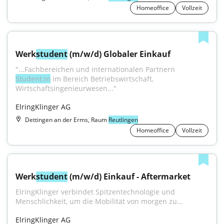
Homeoffice
Vollzeit
Werk
student
 (m/w/d) Globaler Einkauf
"...Fachbereichen und internationalen Partnern 
Student:in
 im Bereich Betriebswirtschaft, 
Wirtschaftsingenieurwesen..."
ElringKlinger AG
Dettingen an der Erms, Raum
Reutlingen
Homeoffice
Vollzeit
Werk
student
 (m/w/d) Einkauf - Aftermarket
ElringKlinger verbindet Spitzentechnologie und 
Menschlichkeit, um die Mobilität von morgen zu...
ElringKlinger AG