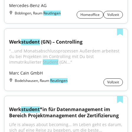
Mercedes-Benz AG
Böblingen, Raum
Reutlingen
Homeoffice
Vollzeit
Werk
student
 (GN) – Controlling
"...und Monats­abschluss­prozessen Außerdem arbeitest 
du bei Projekten im Controlling mit Du bist 
immatrikulierter 
Student
 (GN..."
Marc Cain GmbH
Bodelshausen, Raum
Reutlingen
Vollzeit
Werk
student
*in für Datenmanagement im 
Bereich Projektmanagement der Zertifizierung
Life is always about becoming… Im Leben geht es darum, 
sich auf eine Reise zu begeben, um die beste...