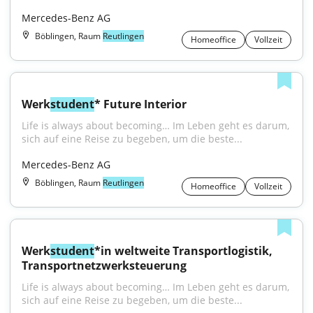
Mercedes-Benz AG
Böblingen, Raum
Reutlingen
Homeoffice
Vollzeit
Werk
student
* Future Interior
Life is always about becoming… Im Leben geht es darum, 
sich auf eine Reise zu begeben, um die beste...
Mercedes-Benz AG
Böblingen, Raum
Reutlingen
Homeoffice
Vollzeit
Werk
student
*in weltweite Transportlogistik, 
Transportnetzwerksteuerung
Life is always about becoming… Im Leben geht es darum, 
sich auf eine Reise zu begeben, um die beste...