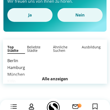
Wir freuen uns von Ihnen zu hören.
Ja
Nein
Top
Beliebte
Ähnliche
Ausbildung
Städte
Städte
Suchen
Berlin
Hamburg
München
Alle anzeigen
Köln
Frankfurt am Main
Stuttgart
Düsseldorf
Leipzig