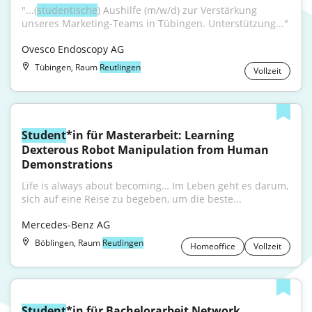
"...(
studentische
) Aushilfe (m/w/d) zur Verstärkung 
unseres Marketing-Teams in Tübingen. Unterstützung..."
Ovesco Endoscopy AG
Tübingen, Raum
Reutlingen
Vollzeit
Student
*in für Masterarbeit: Learning 
Dexterous Robot Manipulation from Human 
Demonstrations
Life is always about becoming… Im Leben geht es darum, 
sich auf eine Reise zu begeben, um die beste...
Mercedes-Benz AG
Böblingen, Raum
Reutlingen
Homeoffice
Vollzeit
Student
*in für Bachelorarbeit Network 