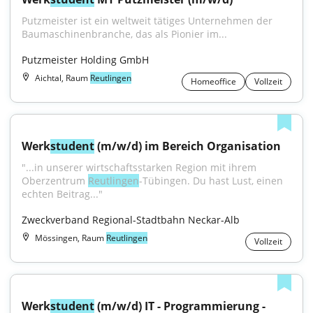
Putzmeister ist ein weltweit tätiges Unternehmen der 
Baumaschinenbranche, das als Pionier im...
Putzmeister Holding GmbH
Aichtal, Raum
Reutlingen
Homeoffice
Vollzeit
Werk
student
 (m/w/d) im Bereich Organisation
"...in unserer wirtschaftsstarken Region mit ihrem 
Oberzentrum 
Reutlingen
-Tübingen. Du hast Lust, einen 
echten Beitrag..."
Zweckverband Regional-Stadtbahn Neckar-Alb
Mössingen, Raum
Reutlingen
Vollzeit
Werk
student
 (m/w/d) IT - Programmierung - 