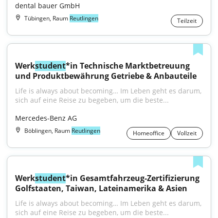
dental bauer GmbH
Tübingen, Raum
Reutlingen
Teilzeit
Werk
student
*in Technische Marktbetreuung 
und Produktbewährung Getriebe & Anbauteile
Life is always about becoming… Im Leben geht es darum, 
sich auf eine Reise zu begeben, um die beste...
Mercedes-Benz AG
Böblingen, Raum
Reutlingen
Homeoffice
Vollzeit
Werk
student
*in Gesamtfahrzeug-Zertifizierung 
Golfstaaten, Taiwan, Lateinamerika & Asien
Life is always about becoming… Im Leben geht es darum, 
sich auf eine Reise zu begeben, um die beste...