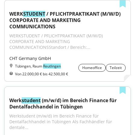
WERK
STUDENT
 / PFLICHTPRAKTIKANT (M/W/D) 
CORPORATE AND MARKETING 
COMMUNICATIONS
WERKSTUDENT / PFLICHTPRAKTIKANT (M/W/D) 
CORPORATE AND MARKETING 
COMMUNICATIONSStandort / Bereich:...
CHT Germany GmbH
Tübingen, Raum
Reutlingen
Homeoffice
Teilzeit
Von 22.000,00 € bis 42.500,00 €
Werk
student
 (m/w/d) im Bereich Finance für 
Dentalfachhandel in Tübingen
Werkstudent (m/w/d) im Bereich Finance für 
Dentalfachhandel in Tübingen Als Fachhändler für 
dentale...