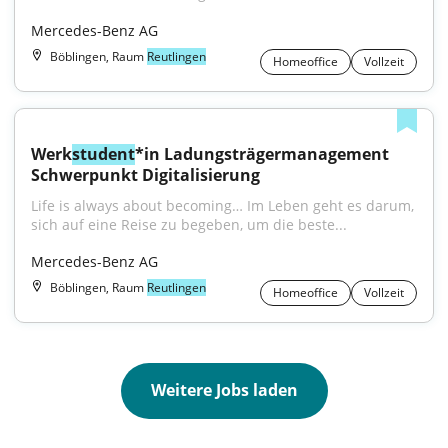
Mercedes-Benz AG
Böblingen, Raum
Reutlingen
Homeoffice
Vollzeit
Werk
student
*in Ladungsträgermanagement 
Schwerpunkt Digitalisierung
Life is always about becoming… Im Leben geht es darum, 
sich auf eine Reise zu begeben, um die beste...
Mercedes-Benz AG
Böblingen, Raum
Reutlingen
Homeoffice
Vollzeit
Weitere Jobs laden