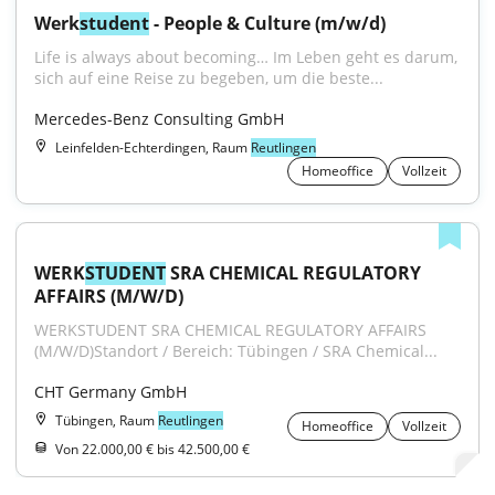
Werk
student
 - People & Culture (m/w/d)
Life is always about becoming… Im Leben geht es darum, 
sich auf eine Reise zu begeben, um die beste...
Mercedes-Benz Consulting GmbH
Leinfelden-Echterdingen, Raum
Reutlingen
Homeoffice
Vollzeit
WERK
STUDENT
 SRA CHEMICAL REGULATORY 
AFFAIRS (M/W/D)
WERKSTUDENT SRA CHEMICAL REGULATORY AFFAIRS 
(M/W/D)Standort / Bereich: Tübingen / SRA Chemical...
CHT Germany GmbH
Tübingen, Raum
Reutlingen
Homeoffice
Vollzeit
Von 22.000,00 € bis 42.500,00 €