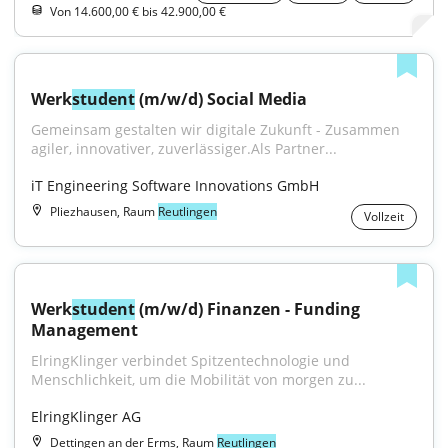
Von 14.600,00 € bis 42.900,00 €
Werk
student
 (m/w/d) Social Media
Gemeinsam gestalten wir digitale Zukunft - Zusammen 
agiler, innovativer, zuverlässiger.Als Partner...
iT Engineering Software Innovations GmbH
Pliezhausen, Raum
Reutlingen
Vollzeit
Werk
student
 (m/w/d) Finanzen - Funding 
Management
ElringKlinger verbindet Spitzentechnologie und 
Menschlichkeit, um die Mobilität von morgen zu...
ElringKlinger AG
Dettingen an der Erms, Raum
Reutlingen