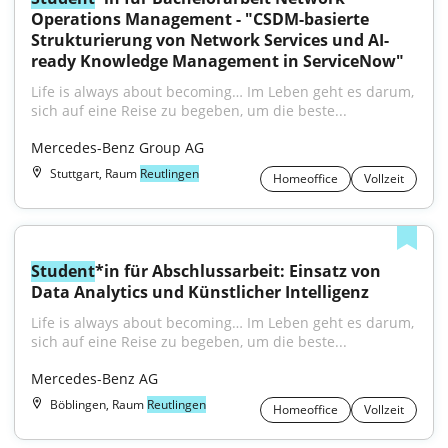
Operations Management - "CSDM-basierte 
Strukturierung von Network Services und AI-
ready Knowledge Management in ServiceNow"
Life is always about becoming… Im Leben geht es darum, 
sich auf eine Reise zu begeben, um die beste...
Mercedes-Benz Group AG
Stuttgart, Raum
Reutlingen
Homeoffice
Vollzeit
Student
*in für Abschlussarbeit: Einsatz von 
Data Analytics und Künstlicher Intelligenz
Life is always about becoming… Im Leben geht es darum, 
sich auf eine Reise zu begeben, um die beste...
Mercedes-Benz AG
Böblingen, Raum
Reutlingen
Homeoffice
Vollzeit