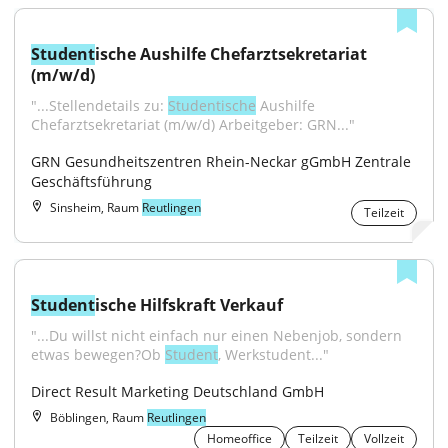
Student
ische Aushilfe Chefarztsekretariat 
(m/w/d)
"...Stellendetails zu: 
Studentische
 Aushilfe 
Chefarztsekretariat (m/w/d) Arbeitgeber: GRN..."
GRN Gesundheitszentren Rhein-Neckar gGmbH Zentrale 
Geschäftsführung
Sinsheim, Raum
Reutlingen
Teilzeit
Student
ische Hilfskraft Verkauf
"...Du willst nicht einfach nur einen Nebenjob, sondern 
etwas bewegen?Ob 
Student
, Werkstudent..."
Direct Result Marketing Deutschland GmbH
Böblingen, Raum
Reutlingen
Homeoffice
Teilzeit
Vollzeit