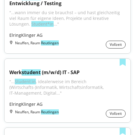
Entwicklung / Testing
"...wann immer du sie brauchst – und hast gleichzeitig 
viel Raum für eigene Ideen, Projekte und kreative 
Lösungen. 
Student*in
..."
ElringKlinger AG
Neuffen, Raum
Reutlingen
Vollzeit
Werk
student
 (m/w/d) IT - SAP
"...
Student:in
, idealerweise im Bereich 
(Wirtschafts-)Informatik, Wirtschaftsinformatik, 
IT‑Management, Digital..."
ElringKlinger AG
Neuffen, Raum
Reutlingen
Vollzeit