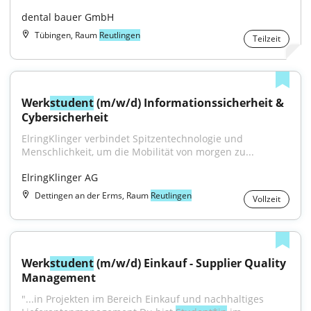
dental bauer GmbH
Tübingen, Raum
Reutlingen
Teilzeit
Werk
student
 (m/w/d) Informationssicherheit & 
Cybersicherheit
ElringKlinger verbindet Spitzentechnologie und 
Menschlichkeit, um die Mobilität von morgen zu...
ElringKlinger AG
Dettingen an der Erms, Raum
Reutlingen
Vollzeit
Werk
student
 (m/w/d) Einkauf - Supplier Quality 
Management
"...in Projekten im Bereich Einkauf und nachhaltiges 