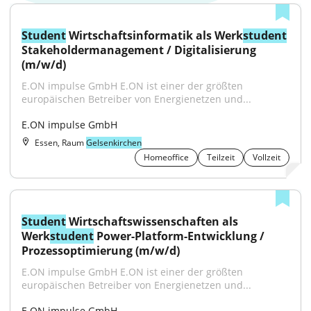
Student
 Wirtschaftsinformatik als Werk
student
Stakeholdermanagement / Digitalisierung 
(m/w/d)
E.ON impulse GmbH E.ON ist einer der größten 
europäischen Betreiber von Energienetzen und...
E.ON impulse GmbH
Essen, Raum
Gelsenkirchen
Homeoffice
Teilzeit
Vollzeit
Student
 Wirtschaftswissenschaften als 
Werk
student
 Power-Platform-Entwicklung / 
Prozessoptimierung (m/w/d)
E.ON impulse GmbH E.ON ist einer der größten 
europäischen Betreiber von Energienetzen und...
E.ON impulse GmbH