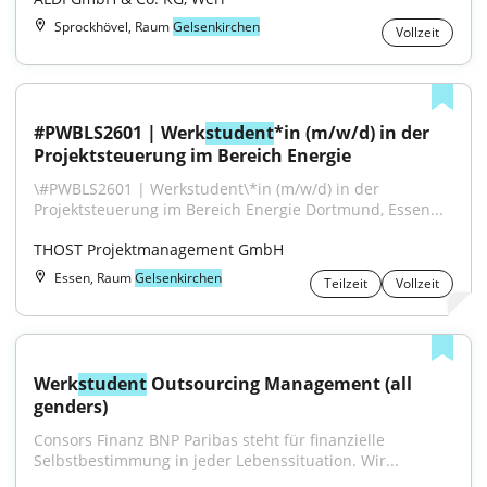
Sprockhövel, Raum
Gelsenkirchen
Vollzeit
#PWBLS2601 | Werk
student
*in (m/w/d) in der 
Projektsteuerung im Bereich Energie
\#PWBLS2601 | Werkstudent\*in (m/w/d) in der 
Projektsteuerung im Bereich Energie Dortmund, Essen...
THOST Projektmanagement GmbH
Essen, Raum
Gelsenkirchen
Teilzeit
Vollzeit
Werk
student
 Outsourcing Management (all 
genders)
Consors Finanz BNP Paribas steht für finanzielle 
Selbstbestimmung in jeder Lebenssituation. Wir...