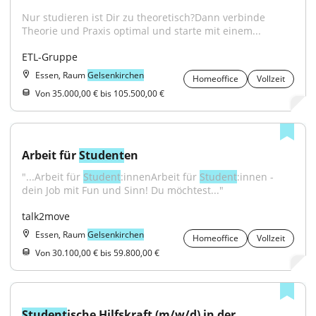
Nur studieren ist Dir zu theoretisch?Dann verbinde 
Theorie und Praxis optimal und starte mit einem...
ETL-Gruppe
Essen, Raum
Gelsenkirchen
Homeoffice
Vollzeit
Von 35.000,00 € bis 105.500,00 €
Arbeit für 
Student
en
"...Arbeit für 
Student
:innenArbeit für 
Student
:innen - 
dein Job mit Fun und Sinn! Du möchtest..."
talk2move
Essen, Raum
Gelsenkirchen
Homeoffice
Vollzeit
Von 30.100,00 € bis 59.800,00 €
Student
ische Hilfskraft (m/w/d) in der 