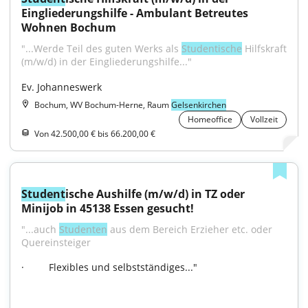
Eingliederungshilfe - Ambulant Betreutes 
Wohnen Bochum
"...Werde Teil des guten Werks als 
Studentische
 Hilfskraft 
(m/w/d) in der Eingliederungshilfe..."
Ev. Johanneswerk
Bochum, WV Bochum-Herne, Raum
Gelsenkirchen
Homeoffice
Vollzeit
Von 42.500,00 € bis 66.200,00 €
Student
ische Aushilfe (m/w/d) in TZ oder 
Minijob in 45138 Essen gesucht!
"...auch 
Studenten
 aus dem Bereich Erzieher etc. oder 
Quereinsteiger  
·         Flexibles und selbstständiges..."
