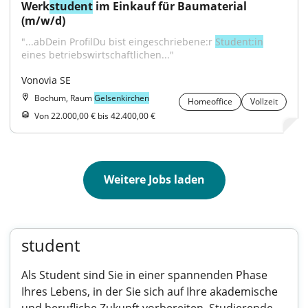
Werk
student
 im Einkauf für Baumaterial 
(m/w/d)
"...abDein ProfilDu bist eingeschriebene:r 
Student:in
eines betriebswirtschaftlichen..."
Vonovia SE
Bochum, Raum
Gelsenkirchen
Homeoffice
Vollzeit
Von 22.000,00 € bis 42.400,00 €
Weitere Jobs laden
student
Als Student sind Sie in einer spannenden Phase
Ihres Lebens, in der Sie sich auf Ihre akademische