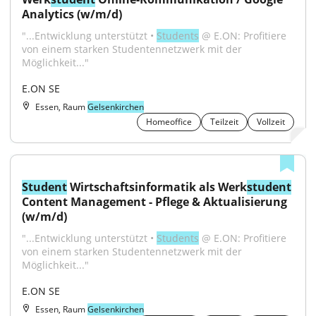
Analytics (w/m/d)
"...Entwicklung unterstützt • 
Students
 @ E.ON: Profitiere 
von einem starken Studentennetzwerk mit der 
Möglichkeit..."
E.ON SE
Essen, Raum
Gelsenkirchen
Homeoffice
Teilzeit
Vollzeit
Student
 Wirtschaftsinformatik als Werk
student
Content Management - Pflege & Aktualisierung 
(w/m/d)
"...Entwicklung unterstützt • 
Students
 @ E.ON: Profitiere 
von einem starken Studentennetzwerk mit der 
Möglichkeit..."
E.ON SE
Essen, Raum
Gelsenkirchen