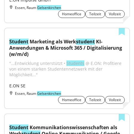
Essen, Raum
Gelsenkirchen
Homeoffice
Teilzeit
Vollzeit
Student
 Marketing als Werk
student
 KI-
Anwendungen & Microsoft 365 / Digitalisierung 
(w/m/d)
"...Entwicklung unterstützt • 
Students
 @ E.ON: Profitiere 
von einem starken Studentennetzwerk mit der 
Möglichkeit..."
E.ON SE
Essen, Raum
Gelsenkirchen
Homeoffice
Teilzeit
Vollzeit
Student
 Kommunikationswissenschaften als 
Werk
student
 Online-Kommunikation / Google 