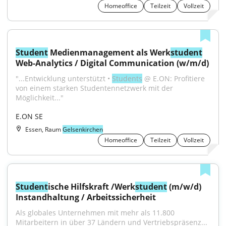
Homeoffice
Teilzeit
Vollzeit
Student
 Medienmanagement als Werk
student
Web-Analytics / Digital Communication (w/m/d)
"...Entwicklung unterstützt • 
Students
 @ E.ON: Profitiere 
von einem starken Studentennetzwerk mit der 
Möglichkeit..."
E.ON SE
Essen, Raum
Gelsenkirchen
Homeoffice
Teilzeit
Vollzeit
Student
ische Hilfskraft /Werk
student
 (m/w/d) 
Instandhaltung / Arbeitssicherheit
Als globales Unternehmen mit mehr als 11.800 
Mitarbeitern in über 37 Ländern und Vertriebspräsenz...