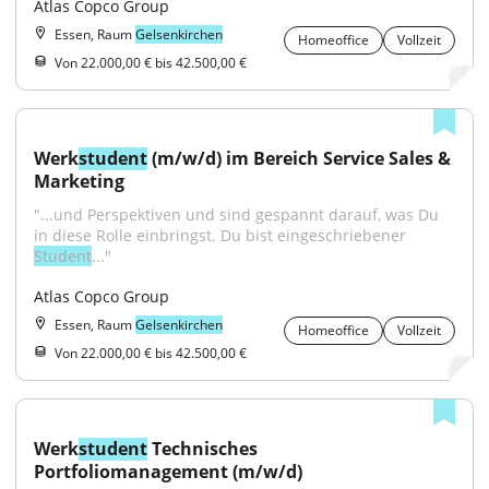
Atlas Copco Group
Essen, Raum
Gelsenkirchen
Homeoffice
Vollzeit
Von 22.000,00 € bis 42.500,00 €
Werk
student
 (m/w/d) im Bereich Service Sales & 
Marketing
"...und Perspektiven und sind gespannt darauf, was Du 
in diese Rolle einbringst. Du bist eingeschriebener 
Student
..."
Atlas Copco Group
Essen, Raum
Gelsenkirchen
Homeoffice
Vollzeit
Von 22.000,00 € bis 42.500,00 €
Werk
student
 Technisches 
Portfoliomanagement (m/w/d)