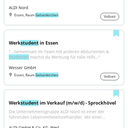
ALDI Nord
Essen, Raum
Gelsenkirchen
Vollzeit
Werk
student
 in Essen
"...Gemeinsam im Team mit anderen Abiturienten & 
Studenten
 machst du Werbung für tolle Hilfs..."
Wesser GmbH
Essen, Raum
Gelsenkirchen
Vollzeit
Werk
student
 im Verkauf (m/w/d) - Sprockhövel
Die Unternehmensgruppe ALDI Nord ist einer der 
führenden Lebensmitteleinzelhändler. Mit einer...
ALDI GmbH & Co. KG, Werl