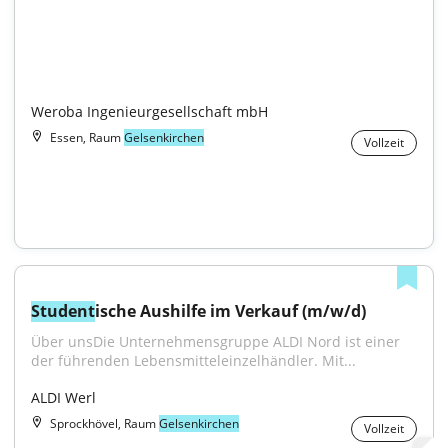
Weroba Ingenieurgesellschaft mbH
Essen, Raum
Gelsenkirchen
Vollzeit
Student
ische Aushilfe im Verkauf (m/w/d)
Über unsDie Unternehmensgruppe ALDI Nord ist einer 
der führenden Lebensmitteleinzelhändler. Mit...
ALDI Werl
Sprockhövel, Raum
Gelsenkirchen
Vollzeit