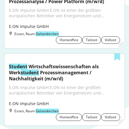
Prozessanalyse / Power Platform (m/w/d)
E.ON impulse GmbH E.ON ist einer der größten 
europäischen Betreiber von Energienetzen und...
E.ON impulse GmbH
Essen, Raum
Gelsenkirchen
Homeoffice
Teilzeit
Vollzeit
Student
 Wirtschaftswissenschaften als 
Werk
student
 Prozessmanagement / 
Nachhaltigkeit (m/w/d)
E.ON impulse GmbH E.ON ist einer der größten 
europäischen Betreiber von Energienetzen und...
E.ON impulse GmbH
Essen, Raum
Gelsenkirchen
Homeoffice
Teilzeit
Vollzeit