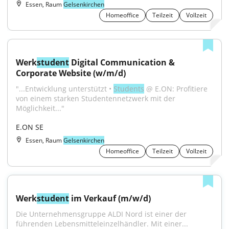
Essen, Raum
Gelsenkirchen
Homeoffice
Teilzeit
Vollzeit
Werk
student
 Digital Communication & 
Corporate Website (w/m/d)
"...Entwicklung unterstützt • 
Students
 @ E.ON: Profitiere 
von einem starken Studentennetzwerk mit der 
Möglichkeit..."
E.ON SE
Essen, Raum
Gelsenkirchen
Homeoffice
Teilzeit
Vollzeit
Werk
student
 im Verkauf (m/w/d)
Die Unternehmensgruppe ALDI Nord ist einer der 
führenden Lebensmitteleinzelhändler. Mit einer...