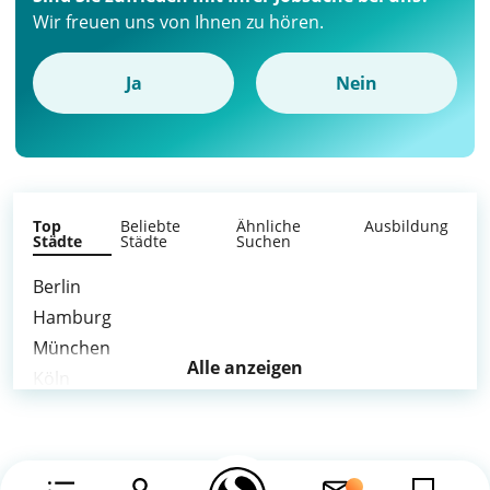
Wir freuen uns von Ihnen zu hören.
Ja
Nein
Top
Beliebte
Ähnliche
Ausbildung
Städte
Städte
Suchen
Berlin
Hamburg
München
Alle anzeigen
Köln
Frankfurt am Main
Stuttgart
Düsseldorf