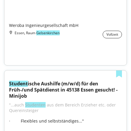
Weroba Ingenieurgesellschaft mbH
Essen, Raum
Gelsenkirchen
Vollzeit
Student
ische Aushilfe (m/w/d) für den 
Früh-/und Spätdienst in 45138 Essen gesucht! - 
Minijob
"...auch 
Studenten
 aus dem Bereich Erzieher etc. oder 
Quereinsteiger  
·         Flexibles und selbstständiges..."
