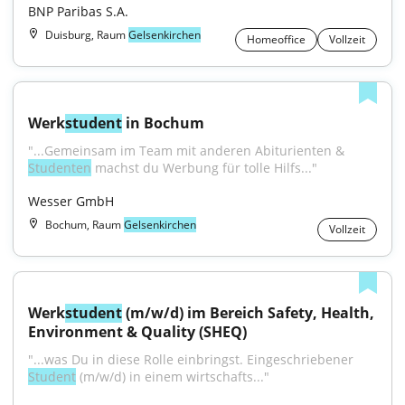
BNP Paribas S.A.
Duisburg, Raum
Gelsenkirchen
Homeoffice
Vollzeit
Werk
student
 in Bochum
"...Gemeinsam im Team mit anderen Abiturienten & 
Studenten
 machst du Werbung für tolle Hilfs..."
Wesser GmbH
Bochum, Raum
Gelsenkirchen
Vollzeit
Werk
student
 (m/w/d) im Bereich Safety, Health, 
Environment & Quality (SHEQ)
"...was Du in diese Rolle einbringst. Eingeschriebener 
Student
 (m/w/d) in einem wirtschafts..."