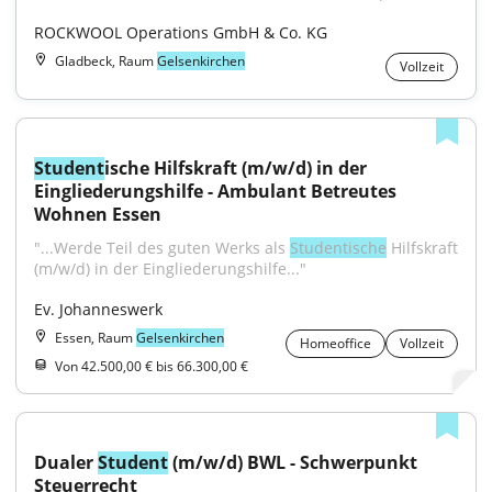
ROCKWOOL Operations GmbH & Co. KG
Gladbeck, Raum
Gelsenkirchen
Vollzeit
Student
ische Hilfskraft (m/w/d) in der 
Eingliederungshilfe - Ambulant Betreutes 
Wohnen Essen
"...Werde Teil des guten Werks als 
Studentische
 Hilfskraft 
(m/w/d) in der Eingliederungshilfe..."
Ev. Johanneswerk
Essen, Raum
Gelsenkirchen
Homeoffice
Vollzeit
Von 42.500,00 € bis 66.300,00 €
Dualer 
Student
 (m/w/d) BWL - Schwerpunkt 
Steuerrecht