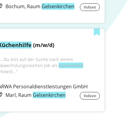
Bochum, Raum
Gelsenkirchen
Vollzeit
Küchenhilfe
 (m/w/d)
"...Du bist auf der Suche nach einem 
abwechslungsreichen Job als 
Küchenhilfe
(m/w/d..."
ARWA Personaldienstleistungen GmbH
Marl, Raum
Gelsenkirchen
Vollzeit