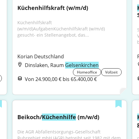
Küchenhilfskraft (w/m/d)
Küchenhilfskraft 
(w/m/d)AufgabenKüchenhilfskraft (w/m/d) 
gesucht- ein Stellenangebot, das...
b
Korian Deutschland
Dinslaken, Raum
Gelsenkirchen
Homeoffice
Vollzeit
Von 24.900,00 € bis 65.400,00 €
Beikoch/
Küchenhilfe
 (m/w/d)
Die AGR Abfallentsorgungs-Gesellschaft 
Ruhrgebiet mbH (AGR) betreibt seit 1982 mit dem 