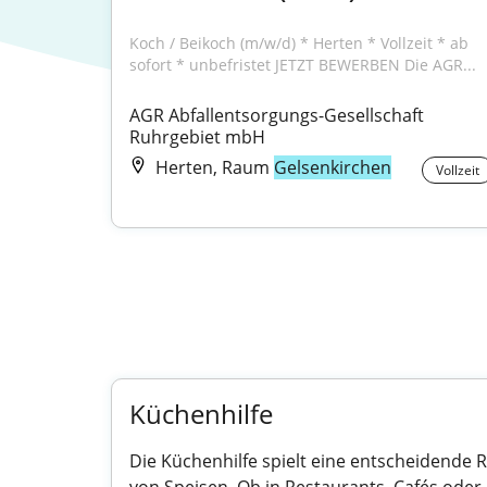
Koch / Beikoch (m/w/d) * Herten * Vollzeit * ab 
sofort * unbefristet JETZT BEWERBEN Die AGR...
AGR Abfallentsorgungs-Gesellschaft 
Ruhrgebiet mbH
Herten, Raum
Gelsenkirchen
Vollzeit
Küchenhilfe
Die Küchenhilfe spielt eine entscheidende 