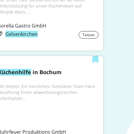
Unterstützung für unser Küchenteam auf 
inijob-Basis....
Sorella Gastro GmbH
Gelsenkirchen
Teilzeit
Küchenhilfe
 in Bochum
Wir bieten: Ein herzliches, familiäres Team Faire 
Bezahlung Einen abwechslungsreichen 
rbeitsplatz...
Ruhrfeuer Produktions GmbH