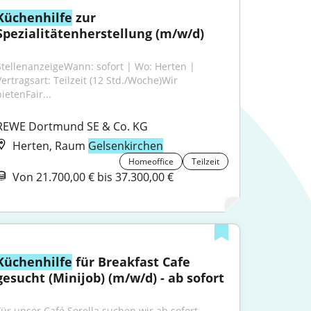
Küchenhilfe
 zur 
Spezialitätenherstellung (m/w/d)
StellenanzeigeWann: sofort | Wo: Herten | 
Vertragsart: Teilzeit (12 Std./Woche)Wir 
ietenFair...
REWE Dortmund SE & Co. KG
Herten, Raum
Gelsenkirchen
Homeoffice
Teilzeit
Von 21.700,00 € bis 37.300,00 €
Küchenhilfe
 für Breakfast Cafe 
gesucht (Minijob) (m/w/d) - ab sofort
Für unser Café Sorella suchen wir ab sofort 