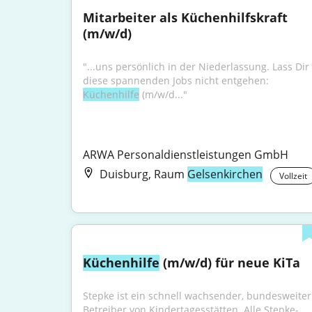
Mitarbeiter als Küchenhilfskraft 
(m/w/d)
"...uns persönlich in der Niederlassung. Lass Dir 
diese spannenden Jobs nicht entgehen: 
Küchenhilfe
 (m/w/d..."
ARWA Personaldienstleistungen GmbH
Duisburg, Raum
Gelsenkirchen
Vollzeit
Küchenhilfe
 (m/w/d) für neue KiTa
Stepke ist ein schnell wachsender, bundesweiter 
Betreiber von Kindertagesstätten. Alle Stepke-