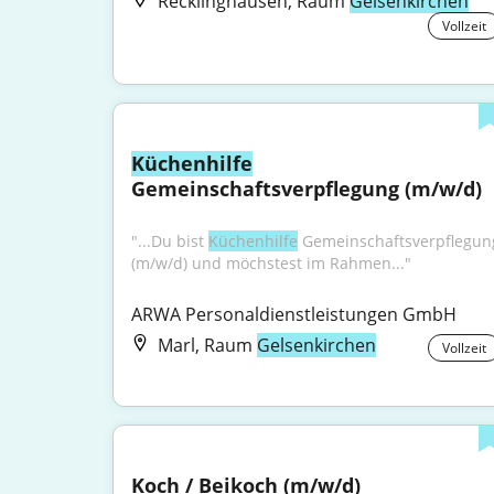
Recklinghausen, Raum
Gelsenkirchen
Vollzeit
Küchenhilfe
Gemeinschaftsverpflegung (m/w/d)
"...Du bist 
Küchenhilfe
 Gemeinschaftsverpflegung
(m/w/d) und möchstest im Rahmen..."
ARWA Personaldienstleistungen GmbH
Marl, Raum
Gelsenkirchen
Vollzeit
Koch / Beikoch (m/w/d)