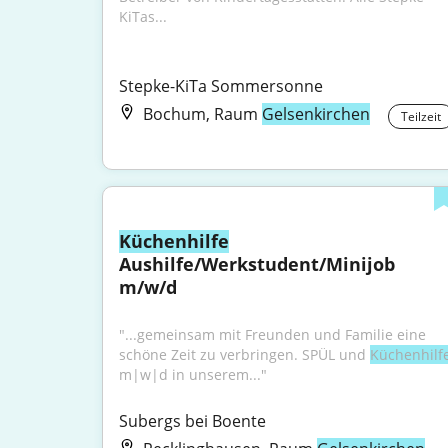
KiTas...
Stepke-KiTa Sommersonne
Bochum, Raum
Gelsenkirchen
Teilzeit
Küchenhilfe
Aushilfe/Werkstudent/Minijob 
m/w/d
"...gemeinsam mit Freunden und Familie eine 
schöne Zeit zu verbringen. SPÜL und 
Küchenhilf
m|w|d in unserem..."
Subergs bei Boente