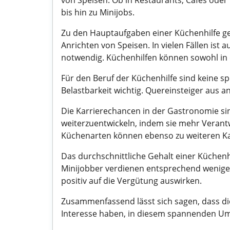
von Speisen. Ob in Restaurants, Cafés oder K
bis hin zu Minijobs.
Zu den Hauptaufgaben einer Küchenhilfe ge
Anrichten von Speisen. In vielen Fällen is
notwendig. Küchenhilfen können sowohl in d
Für den Beruf der Küchenhilfe sind keine sp
Belastbarkeit wichtig. Quereinsteiger aus 
Die Karrierechancen in der Gastronomie si
weiterzuentwickeln, indem sie mehr Verant
Küchenarten können ebenso zu weiteren Kar
Das durchschnittliche Gehalt einer Küchenhil
Minijobber verdienen entsprechend weniger
positiv auf die Vergütung auswirken.
Zusammenfassend lässt sich sagen, dass die 
Interesse haben, in diesem spannenden Umfe