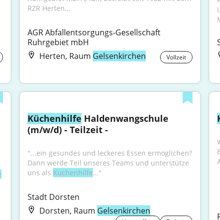
RZR Herten...
M
AGR Abfallentsorgungs-Gesellschaft 
Ruhrgebiet mbH
Herten, Raum
Gelsenkirchen
Vollzeit
Küchenhilfe
 Haldenwangschule 
(m/w/d) - Teilzeit -
"...ein gesundes und leckeres Essen ermöglichen? 
A
Dann werde Teil unseres Teams und unterstütze 
uns als 
Küchenhilfe
..."
e
Stadt Dorsten
Dorsten, Raum
Gelsenkirchen