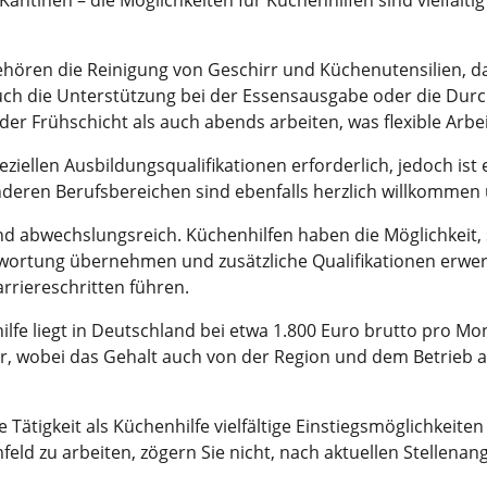
antinen – die Möglichkeiten für Küchenhilfen sind vielfältig 
hören die Reinigung von Geschirr und Küchenutensilien, d
t auch die Unterstützung bei der Essensausgabe oder die D
er Frühschicht als auch abends arbeiten, was flexible Arbei
eziellen Ausbildungsqualifikationen erforderlich, jedoch i
anderen Berufsbereichen sind ebenfalls herzlich willkommen 
nd abwechslungsreich. Küchenhilfen haben die Möglichkeit,
wortung übernehmen und zusätzliche Qualifikationen erwer
riereschritten führen.
fe liegt in Deutschland bei etwa 1.800 Euro brutto pro Monat
, wobei das Gehalt auch von der Region und dem Betrieb a
Tätigkeit als Küchenhilfe vielfältige Einstiegsmöglichkeite
ld zu arbeiten, zögern Sie nicht, nach aktuellen Stellena