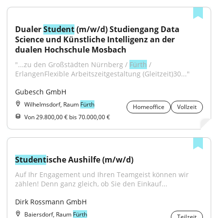
Dualer 
Student
 (m/w/d) Studiengang Data 
Science und Künstliche Intelligenz an der 
dualen Hochschule Mosbach
"...zu den Großstädten Nürnberg / 
Fürth
 / 
ErlangenFlexible Arbeitszeitgestaltung (Gleitzeit)30..."
Gubesch GmbH
Wilhelmsdorf, Raum
Fürth
Homeoffice
Vollzeit
Von 29.800,00 € bis 70.000,00 €
Student
ische Aushilfe (m/w/d)
Auf Ihr Engagement und Ihren Teamgeist können wir 
zählen! Denn ganz gleich, ob Sie den Einkauf...
Dirk Rossmann GmbH
Baiersdorf, Raum
Fürth
Teilzeit