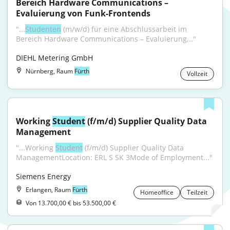
Bereich Hardware Communications – 
Evaluierung von Funk-Frontends
"...
Studenten
 (m/w/d) für eine Abschlussarbeit im 
Bereich Hardware Communications – Evaluierung..."
DIEHL Metering GmbH
Nürnberg, Raum
Fürth
Vollzeit
Working 
Student
 (f/m/d) Supplier Quality Data 
Management
"...Working 
Student
 (f/m/d) Supplier Quality Data 
ManagementLocation: ERL S SK 3Mode of Employment..."
Siemens Energy
Erlangen, Raum
Fürth
Homeoffice
Teilzeit
Von 13.700,00 € bis 53.500,00 €