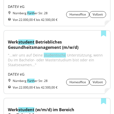
DATEV eG
Nürnberg
Fürth
er Str. 28
Homeoffice
Vollzeit
Von 22.000,00 € bis 42.500,00 €
Werk
student
 Betriebliches 
Gesundheitsmanagement (m/w/d)
"...wir uns auf Deine 
studentische
 Unterstützung, wenn 
Du im Bachelor- oder Masterstudium bist oder ein 
Staatsexamen..."
DATEV eG
Nürnberg
Fürth
er Str. 28
Homeoffice
Vollzeit
Von 22.000,00 € bis 42.500,00 €
Werk
student
 (w/m/d) im Bereich 