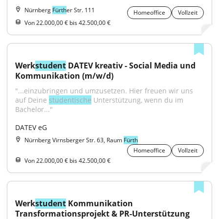
Nürnberg
Fürth
er Str. 111
Homeoffice
Vollzeit
Von 22.000,00 € bis 42.500,00 €
Werk
student
 DATEV kreativ - Social Media und 
Kommunikation (m/w/d)
"...einzubringen und umzusetzen. Hier freuen wir uns 
auf Deine 
studentische
 Unterstützung, wenn du im 
Bachelor..."
DATEV eG
Nürnberg Virnsberger Str. 63, Raum
Fürth
Homeoffice
Vollzeit
Von 22.000,00 € bis 42.500,00 €
Werk
student
 Kommunikation 
Transformationsprojekt & PR-Unterstützung 