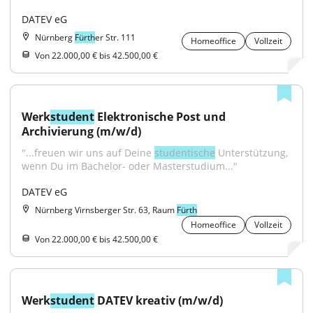
DATEV eG
Nürnberg
Fürth
er Str. 111
Homeoffice
Vollzeit
Von 22.000,00 € bis 42.500,00 €
Werk
student
 Elektronische Post und 
Archivierung (m/w/d)
"...freuen wir uns auf Deine 
studentische
 Unterstützung, 
wenn Du im Bachelor- oder Masterstudium..."
DATEV eG
Nürnberg Virnsberger Str. 63, Raum
Fürth
Homeoffice
Vollzeit
Von 22.000,00 € bis 42.500,00 €
Werk
student
 DATEV kreativ (m/w/d)