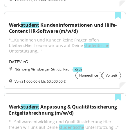
Werk
student
 Kundeninformationen und Hilfe-
Content HR-Software (m/w/d)
"...Kundinnen und Kunden keine Fragen offen 
bleiben.Hier freuen wir uns auf Deine 
studentische
Unterstützung..."
DATEV eG
Nürnberg Virnsberger Str. 63, Raum
Fürth
Homeoffice
Vollzeit
Von 31.000,00 € bis 60.500,00 €
Werk
student
 Anpassung & Qualitätssicherung 
Entgeltabrechnung (m/w/d)
"...Softwareentwicklung und Qualitätssicherung.Hier 
freuen wir uns auf Deine 
studentische
 Unterstützung..."