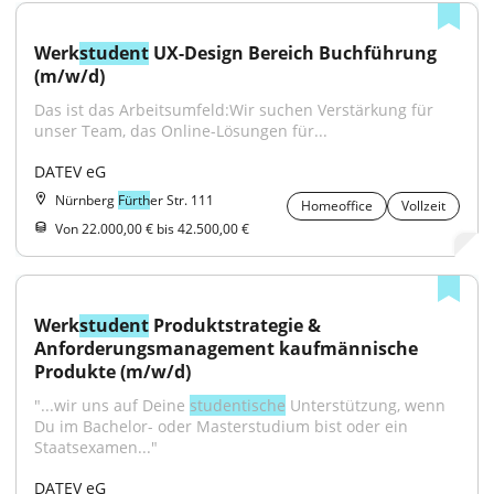
Werk
student
 UX-Design Bereich Buchführung 
(m/w/d)
Das ist das Arbeitsumfeld:Wir suchen Verstärkung für 
unser Team, das Online-Lösungen für...
DATEV eG
Nürnberg
Fürth
er Str. 111
Homeoffice
Vollzeit
Von 22.000,00 € bis 42.500,00 €
Werk
student
 Produktstrategie & 
Anforderungsmanagement kaufmännische 
Produkte (m/w/d)
"...wir uns auf Deine 
studentische
 Unterstützung, wenn 
Du im Bachelor- oder Masterstudium bist oder ein 
Staatsexamen..."
DATEV eG