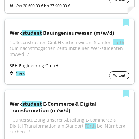
Von 20.600,00 € bis 37.900,00 €
Werk
student
 Bauingenieurwesen (m/w/d)
"...Reconstruction GmbH suchen wir am Standort 
Fürth
zum nächstmöglichen Zeitpunkt einen Werkstudenten 
(m/w/d..."
SEH Engineering GmbH
Fürth
Vollzeit
Werk
student
 E-Commerce & Digital 
Transformation (m/w/d)
"...Unterstützung unserer Abteilung E-Commerce & 
Digital Transformation am Standort 
Fürth
 bei Nürnberg 
suchen..."