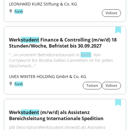
LEONHARD KURZ Stiftung & Co. KG
Fürth
Vollzeit
Werk
student
 Finance & Controlling (m/w/d) 18 
Stunden/Woche, Befristet bis 30.09.2027
"...in unserem Betriebsrestaurant in 
Fürth
. Von 
Currywurst bis Ricotta-Salbei-Cannelloni ist für jeden 
Geschmack..."
UVEX WINTER HOLDING GmbH & Co. KG
Fürth
Teilzeit
Vollzeit
Werk
student
 (m/w/d) als Assistenz 
Bereichsleitung Internationale Spedition
Job DescriptionWerkstudent (m/w/d) als Assistenz 