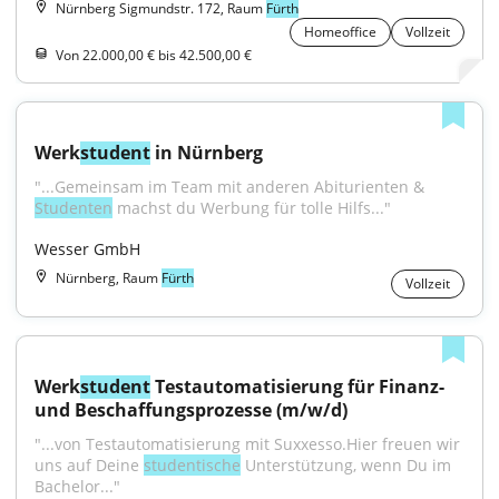
Nürnberg Sigmundstr. 172, Raum
Fürth
Homeoffice
Vollzeit
Von 22.000,00 € bis 42.500,00 €
Werk
student
 in Nürnberg
"...Gemeinsam im Team mit anderen Abiturienten & 
Studenten
 machst du Werbung für tolle Hilfs..."
Wesser GmbH
Nürnberg, Raum
Fürth
Vollzeit
Werk
student
 Testautomatisierung für Finanz- 
und Beschaffungsprozesse (m/w/d)
"...von Testautomatisierung mit Suxxesso.Hier freuen wir 
uns auf Deine 
studentische
 Unterstützung, wenn Du im 
Bachelor..."