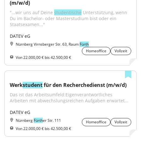
(m/w/d)
"...wir uns auf Deine 
studentische
 Unterstützung, wenn 
Du im Bachelor- oder Masterstudium bist oder ein 
Staatsexamen..."
DATEV eG
Nürnberg Virnsberger Str. 63, Raum
Fürth
Homeoffice
Vollzeit
Von 22.000,00 € bis 42.500,00 €
Werk
student
 für den Recherchedienst (m/w/d)
Das ist das Arbeitsumfeld:Eigenverantwortliches 
Arbeiten mit abwechslungsreichen Aufgaben erwartet...
DATEV eG
Nürnberg
Fürth
er Str. 111
Homeoffice
Vollzeit
Von 22.000,00 € bis 42.500,00 €