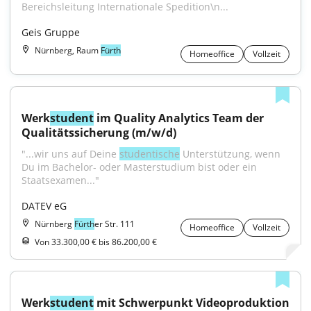
Bereichsleitung Internationale Spedition\n...
Geis Gruppe
Nürnberg, Raum
Fürth
Homeoffice
Vollzeit
Werk
student
 im Quality Analytics Team der 
Qualitätssicherung (m/w/d)
"...wir uns auf Deine 
studentische
 Unterstützung, wenn 
Du im Bachelor- oder Masterstudium bist oder ein 
Staatsexamen..."
DATEV eG
Nürnberg
Fürth
er Str. 111
Homeoffice
Vollzeit
Von 33.300,00 € bis 86.200,00 €
Werk
student
 mit Schwerpunkt Videoproduktion 