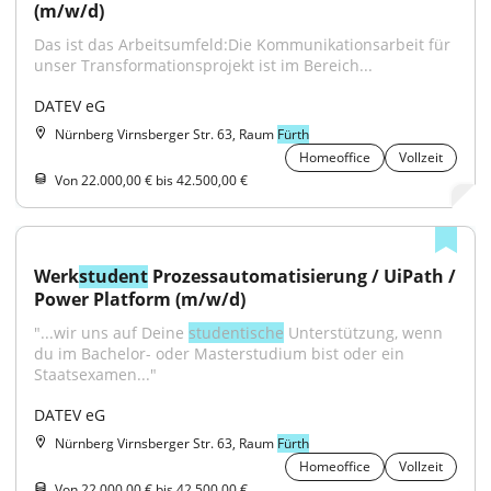
(m/w/d)
Das ist das Arbeitsumfeld:Die Kommunikationsarbeit für 
unser Transformationsprojekt ist im Bereich...
DATEV eG
Nürnberg Virnsberger Str. 63, Raum
Fürth
Homeoffice
Vollzeit
Von 22.000,00 € bis 42.500,00 €
Werk
student
 Prozessautomatisierung / UiPath / 
Power Platform (m/w/d)
"...wir uns auf Deine 
studentische
 Unterstützung, wenn 
du im Bachelor- oder Masterstudium bist oder ein 
Staatsexamen..."
DATEV eG
Nürnberg Virnsberger Str. 63, Raum
Fürth
Homeoffice
Vollzeit
Von 22.000,00 € bis 42.500,00 €