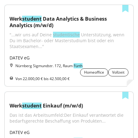
Werk
student
 Data Analytics & Business 
Analytics (m/w/d)
"...wir uns auf Deine 
studentische
 Unterstützung, wenn 
Du im Bachelor- oder Masterstudium bist oder ein 
Staatsexamen..."
DATEV eG
Nürnberg Sigmundstr. 172, Raum
Fürth
Homeoffice
Vollzeit
Von 22.000,00 € bis 42.500,00 €
Werk
student
 Einkauf (m/w/d)
Das ist das Arbeitsumfeld:Der Einkauf verantwortet die 
bedarfsgerechte Beschaffung von Produkten...
DATEV eG