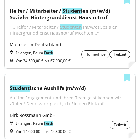
Helfer / Mitarbeiter / 
Student
en (m/w/d) 
Sozialer Hintergrunddienst Hausnotruf
"...Helfer / Mitarbeiter / 
Studenten
 (m/w/d) Sozialer 
Hintergrunddienst Hausnotruf Möchten..."
Malteser in Deutschland
Erlangen, Raum
Fürth
Homeoffice
Teilzeit
Von 34.500,00 € bis 67.900,00 €
Student
ische Aushilfe (m/w/d)
Auf Ihr Engagement und Ihren Teamgeist können wir 
zählen! Denn ganz gleich, ob Sie den Einkauf...
Dirk Rossmann GmbH
Erlangen, Raum
Fürth
Teilzeit
Von 14.600,00 € bis 42.800,00 €