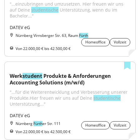
"...einzubringen und umzusetzen. Hier freuen wir uns 
auf Deine 
studentische
 Unterstützung, wenn du im 
Bachelor..."
DATEV eG
Nürnberg Virnsberger Str. 63, Raum
Fürth
Homeoffice
Vollzeit
Von 22.000,00 € bis 42.500,00 €
Werk
student
 Produkte & Anforderungen 
Accounting Solutions (m/w/d)
"...für die Weiterentwicklung und Verbesserung unserer 
Produkte.Hier freuen wir uns auf Deine 
studentische
Unterstützung..."
DATEV eG
Nürnberg
Fürth
er Str. 111
Homeoffice
Vollzeit
Von 22.000,00 € bis 42.500,00 €