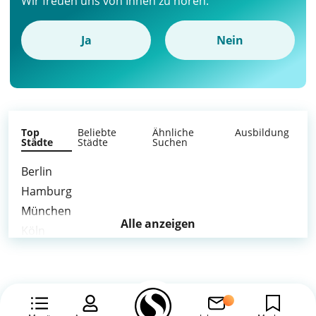
Wir freuen uns von Ihnen zu hören.
Ja
Nein
Top
Beliebte
Ähnliche
Ausbildung
Städte
Städte
Suchen
Berlin
Hamburg
München
Alle anzeigen
Köln
Frankfurt am Main
Stuttgart
Düsseldorf
Leipzig