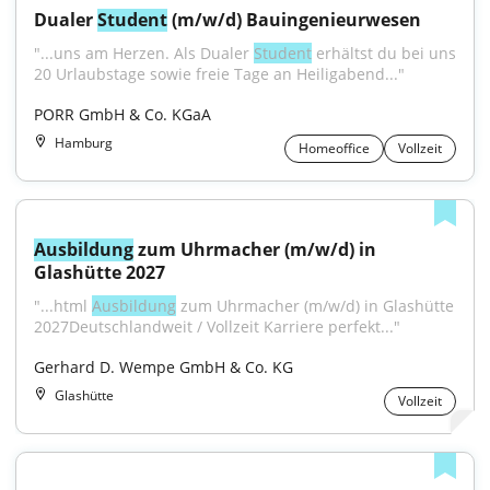
Dualer 
Student
 (m/w/d) Bauingenieurwesen
"...uns am Herzen. Als Dualer 
Student
 erhältst du bei uns 
20 Urlaubstage sowie freie Tage an Heiligabend..."
PORR GmbH & Co. KGaA
Hamburg
Homeoffice
Vollzeit
Ausbildung
 zum Uhrmacher (m/w/d) in 
Glashütte 2027
"...html 
Ausbildung
 zum Uhrmacher (m/w/d) in Glashütte 
2027Deutschlandweit / Vollzeit Karriere perfekt..."
Gerhard D. Wempe GmbH & Co. KG
Glashütte
Vollzeit