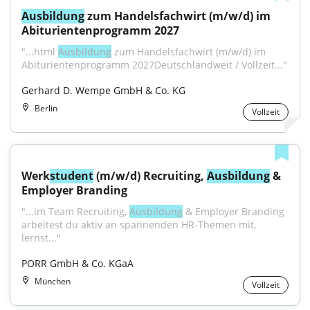
Ausbildung
 zum Handelsfachwirt (m/w/d) im 
Abiturientenprogramm 2027
"...html 
Ausbildung
 zum Handelsfachwirt (m/w/d) im 
Abiturientenprogramm 2027Deutschlandweit / Vollzeit..."
Gerhard D. Wempe GmbH & Co. KG
Berlin
Vollzeit
Werk
student
 (m/w/d) Recruiting, 
Ausbildung
 & 
Employer Branding
"...im Team Recruiting, 
Ausbildung
 & Employer Branding 
arbeitest du aktiv an spannenden HR-Themen mit, 
lernst..."
PORR GmbH & Co. KGaA
München
Vollzeit