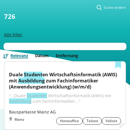
Suche ändern
726
Alle Filter
Relevanz
Datum
Entfernung
Duale 
Student
en Wirtschaftsinformatik (AWIS) 
mit 
Ausbildung
 zum Fachinformatiker 
(Anwendungsentwicklung) (w/m/d)
"...Duale 
Studenten
 Wirtschaftsinformatik (AWIS) mit 
Ausbildung
 zum Fachinformatiker..."
Bausparkasse Mainz AG
Mainz
Homeoffice
Teilzeit
Vollzeit