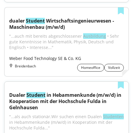
dualer 
Student
 Wirtschaftsingenieurwesen - 
Maschinenbau (m/w/d)
"...auch mit bereits abgeschlossener 
Ausbildung
 • Sehr 
gute Kenntnisse in Mathematik, Physik, Deutsch und 
Englisch • Interesse..."
Weber Food Technology SE & Co. KG
Breidenbach
Homeoffice
Vollzeit
Dualer 
Student
 in Hebammenkunde (m/w/d) in 
Kooperation mit der Hochschule Fulda in 
Gelnhausen
"...als auch stationär.Wir suchen einen Dualen 
Studenten
in Hebammenkunde (m/w/d) in Kooperation mit der 
Hochschule Fulda..."