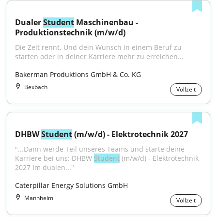
Dualer 
Student
 Maschinenbau - 
Produktionstechnik (m/w/d)
Die Zeit rennt. Und dein Wunsch in einem Beruf zu 
starten oder in deiner Karriere mehr zu erreichen...
Bakerman Produktions GmbH & Co. KG
Bexbach
Vollzeit
DHBW 
Student
 (m/w/d) - Elektrotechnik 2027
"...Dann werde Teil unseres Teams und starte deine 
Karriere bei uns: DHBW 
Student
 (m/w/d) - Elektrotechnik 
2027 Im dualen..."
Caterpillar Energy Solutions GmbH
Mannheim
Vollzeit