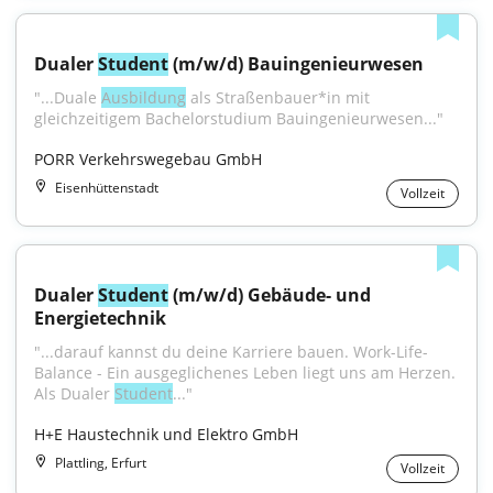
Dualer 
Student
 (m/w/d) Bauingenieurwesen
"...Duale 
Ausbildung
 als Straßenbauer*in mit 
gleichzeitigem Bachelorstudium Bauingenieurwesen..."
PORR Verkehrswegebau GmbH
Eisenhüttenstadt
Vollzeit
Dualer 
Student
 (m/w/d) Gebäude- und 
Energietechnik
"...darauf kannst du deine Karriere bauen. Work-Life-
Balance - Ein ausgeglichenes Leben liegt uns am Herzen. 
Als Dualer 
Student
..."
H+E Haustechnik und Elektro GmbH
Plattling, Erfurt
Vollzeit