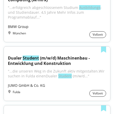
"...erfolgreich abgeschlossenem Studium 
Ausbildungs
- 
und Studiendauer. 4,5 Jahre Mehr Infos zum 
Programmablauf..."
BMW Group
München
Vollzeit
Dualer 
Student
 (m/w/d) Maschinenbau - 
Entwicklung und Konstruktion
"...die unseren Weg in die Zukunft aktiv mit­gestalten.Wir 
suchen in Fulda einenDualer 
Student
 (m/w/d..."
JUMO GmbH & Co. KG
Fulda
Vollzeit