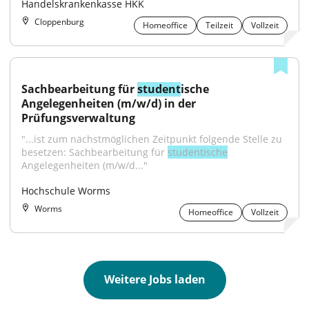
Handelskrankenkasse HKK
Cloppenburg
Homeoffice
Teilzeit
Vollzeit
Sachbearbeitung für 
student
ische 
Angelegenheiten (m/w/d) in der 
Prüfungsverwaltung
"...ist zum nächstmöglichen Zeitpunkt folgende Stelle zu 
besetzen: Sachbearbeitung für 
studentische
Angelegenheiten (m/w/d..."
Hochschule Worms
Worms
Homeoffice
Vollzeit
Weitere Jobs laden