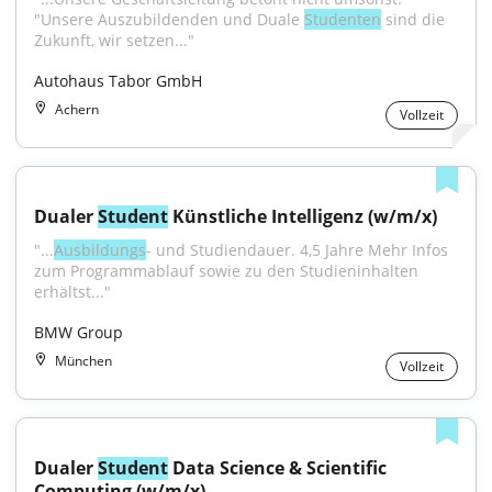
"Unsere Auszubildenden und Duale 
Studenten
 sind die 
Zukunft, wir setzen..."
Autohaus Tabor GmbH
Achern
Vollzeit
Dualer 
Student
 Künstliche Intelligenz (w/m/x)
"...
Ausbildungs
- und Studiendauer. 4,5 Jahre Mehr Infos 
zum Programmablauf sowie zu den Studieninhalten 
erhältst..."
BMW Group
München
Vollzeit
Dualer 
Student
 Data Science & Scientific 
Computing (w/m/x)