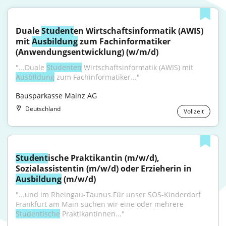
Duale 
Student
en Wirtschaftsinformatik (AWIS) 
mit 
Ausbildung
 zum Fachinformatiker 
(Anwendungsentwicklung) (w/m/d)
"...Duale 
Studenten
 Wirtschaftsinformatik (AWIS) mit 
Ausbildung
 zum Fachinformatiker..."
Bausparkasse Mainz AG
Deutschland
Vollzeit
Student
ische Praktikantin (m/w/d), 
Sozialassistentin (m/w/d) oder Erzieherin in 
Ausbildung
 (m/w/d)
"...und im Rheingau-Taunus.Für unser SOS-Kinderdorf 
Frankfurt am Main suchen wir eine oder mehrere 
Studentische
 Praktikantinnen..."