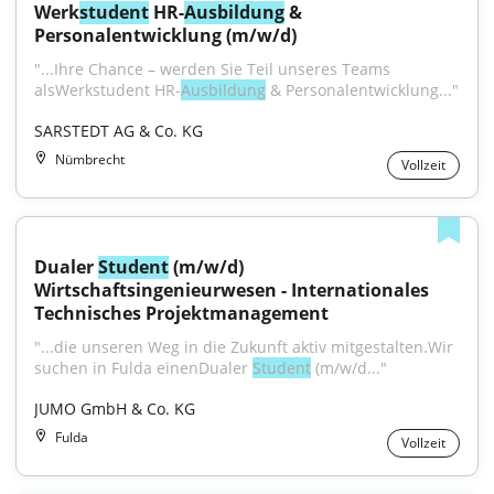
Werk
student
 HR-
Ausbildung
 & 
Personalentwicklung (m/w/d)
"...Ihre Chance – werden Sie Teil unseres Teams 
alsWerkstudent HR-
Ausbildung
 & Personalentwicklung..."
SARSTEDT AG & Co. KG
Nümbrecht
Vollzeit
Dualer 
Student
 (m/w/d) 
Wirtschaftsingenieurwesen - Internationales 
Technisches Projektmanagement
"...die unseren Weg in die Zukunft aktiv mit­gestalten.Wir 
suchen in Fulda einenDualer 
Student
 (m/w/d..."
JUMO GmbH & Co. KG
Fulda
Vollzeit