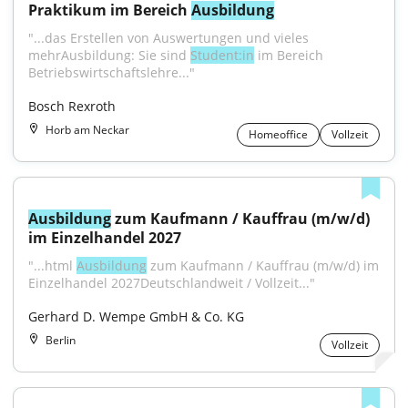
Praktikum im Bereich 
Ausbildung
"...das Erstellen von Auswertungen und vieles 
mehrAusbildung: Sie sind 
Student:in
 im Bereich 
Betriebswirtschaftslehre..."
Bosch Rexroth
Horb am Neckar
Homeoffice
Vollzeit
Ausbildung
 zum Kaufmann / Kauffrau (m/w/d) 
im Einzelhandel 2027
"...html 
Ausbildung
 zum Kaufmann / Kauffrau (m/w/d) im 
Einzelhandel 2027Deutschlandweit / Vollzeit..."
Gerhard D. Wempe GmbH & Co. KG
Berlin
Vollzeit