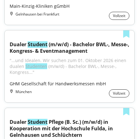
Main-Kinzig-Kliniken gGmbH
Gelnhausen bei Frankfurt
Vollzeit
Dualer 
Student
 (m/w/d) - Bachelor BWL-, Messe-, 
Kongress- & Eventmanagement
"...und Idealen. Wir suchen zum 01. Oktober 2026 einen 
dualen 
Studenten
 (m/w/d) - Bachelor BWL-, Messe-, 
Kongress..."
GHM Gesellschaft für Handwerksmessen mbH
München
Vollzeit
Dualer 
Student
 Pflege (B. Sc.) (m/w/d) in 
Kooperation mit der Hochschule Fulda, in 
Gelnhausen und Schlüchtern