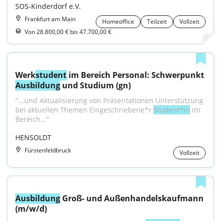
SOS-Kinderdorf e.V.
Frankfurt am Main
Homeoffice
Teilzeit
Vollzeit
Von 28.800,00 € bis 47.700,00 €
Werk
student
 im Bereich Personal: Schwerpunkt 
Ausbildung
 und Studium (gn)
"...und Aktualisierung von Präsentationen Unterstützung 
bei aktuellen Themen Eingeschriebene*r 
Student*in
 im 
Bereich..."
HENSOLDT
Fürstenfeldbruck
Vollzeit
Ausbildung
 Groß- und Außenhandelskaufmann 
(m/w/d)