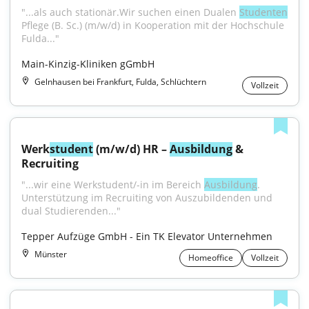
"...als auch stationär.Wir suchen einen Dualen 
Studenten
Pflege (B. Sc.) (m/w/d) in Kooperation mit der Hochschule 
Fulda..."
Main-Kinzig-Kliniken gGmbH
Gelnhausen bei Frankfurt, Fulda, Schlüchtern
Vollzeit
Werk
student
 (m/w/d) HR – 
Ausbildung
 & 
Recruiting
"...wir eine Werkstudent/-in im Bereich 
Ausbildung
. 
Unterstützung im Recruiting von Auszubildenden und 
dual Studierenden..."
Tepper Aufzüge GmbH - Ein TK Elevator Unternehmen
Münster
Homeoffice
Vollzeit