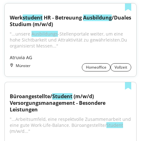
Werk
student
 HR - Betreuung 
Ausbildung
/Duales 
Studium (m/w/d)
"...unsere 
Ausbildungs
-Stellenportale weiter, um eine 
hohe Sichtbarkeit und Attraktivität zu gewährleisten.Du 
organisierst Messen..."
Atruvia AG
Münster
Homeoffice
Vollzeit
Büroangestellte/
Student
 (m/w/d) 
Versorgungsmanagement - Besondere 
Leistungen
"...Arbeitsumfeld, eine respektvolle Zusammenarbeit und 
eine gute Work-Life-Balance. Büroangestellte/
Student
(m/w/d..."