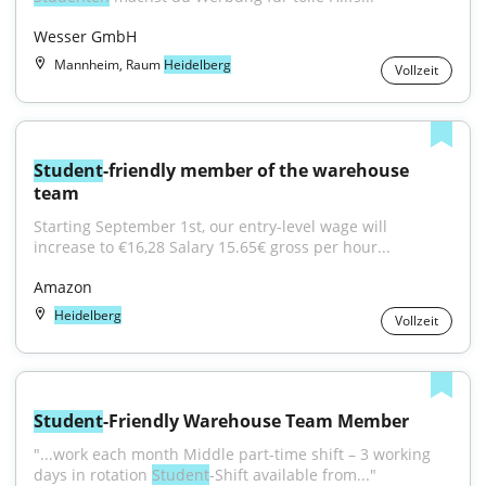
Wesser GmbH
Mannheim, Raum
Heidelberg
Vollzeit
Student
-friendly member of the warehouse 
team
Starting September 1st, our entry-level wage will 
increase to €16,28 Salary 15.65€ gross per hour...
Amazon
Heidelberg
Vollzeit
Student
-Friendly Warehouse Team Member
"...work each month Middle part-time shift – 3 working 
days in rotation 
Student
-Shift available from..."