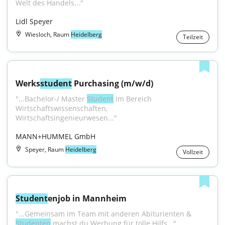
Welt des Handels..."
Lidl Speyer
Wiesloch, Raum
Heidelberg
Teilzeit
Werks
student
 Purchasing (m/w/d)
"...Bachelor-/ Master 
Student
 im Bereich 
Wirtschaftswissenschaften, 
Wirtschaftsingenieurwesen..."
MANN+HUMMEL GmbH
Speyer, Raum
Heidelberg
Vollzeit
Student
enjob in Mannheim
"...Gemeinsam im Team mit anderen Abiturienten & 
Studenten
 machst du Werbung für tolle Hilfs..."