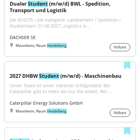
Dualer 
Student
 (m/w/d) BWL - Spedition, 
Transport und Logistik
Job ID 6575 / Job Kategorie: Landverkehr / Spedition / 
Studienstart: 01.08.2027 „Logistics is...
DACHSER SE
Mannheim, Raum
Heidelberg
Vollzeit
2027 DHBW 
Student
 (m/w/d) - Maschinenbau
Unser Team ist unser stärkster Erfolgsfaktor Bei 
Caterpillar gibt es mehr als nur die Arbeit. Wir...
Caterpillar Energy Solutions GmbH
Mannheim, Raum
Heidelberg
Vollzeit