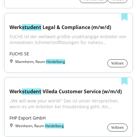
Werk
student
 Legal & Compliance (m/w/d)
FUCHS ist der weltweit größte unabhängige Anbieter von 
innovativen Schmierstofflösungen für nahezu...
FUCHS SE
Mannheim, Raum
Heidelberg
Vollzeit
Werk
student
 Vileda Customer Service (w/m/d)
„We will wow your world!” Das ist unser Versprechen, 
wenn es um Arbeiten bei Freudenberg geht. Als...
FHP Export GmbH
Weinheim, Raum
Heidelberg
Vollzeit