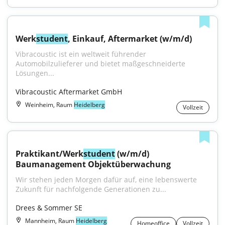
Werk
student
, Einkauf, Aftermarket (w/m/d)
Vibracoustic ist ein weltweit führender 
Automobilzulieferer und bietet maßgeschneiderte 
Lösungen...
Vibracoustic Aftermarket GmbH
Weinheim, Raum
Heidelberg
Vollzeit
Praktikant/Werk
student
 (w/m/d) 
Baumanagement Objektüberwachung
Wir stehen jeden Morgen dafür auf, eine lebenswerte 
Zukunft für nachfolgende Generationen zu...
Drees & Sommer SE
Mannheim, Raum
Heidelberg
Homeoffice
Vollzeit