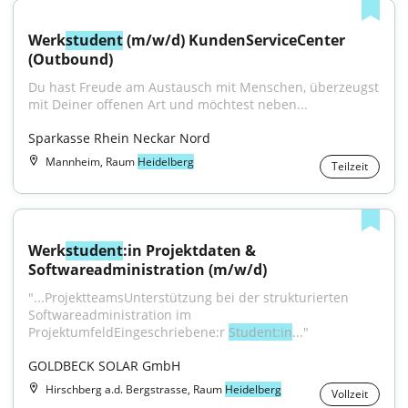
Werk
student
 (m/w/d) KundenServiceCenter 
(Outbound)
Du hast Freude am Austausch mit Menschen, überzeugst 
mit Deiner offenen Art und möchtest neben...
Sparkasse Rhein Neckar Nord
Mannheim, Raum
Heidelberg
Teilzeit
Werk
student
:in Projektdaten & 
Softwareadministration (m/w/d)
"...ProjektteamsUnterstützung bei der strukturierten 
Softwareadministration im 
ProjektumfeldEingeschriebene:r 
Student:in
..."
GOLDBECK SOLAR GmbH
Hirschberg a.d. Bergstrasse, Raum
Heidelberg
Vollzeit