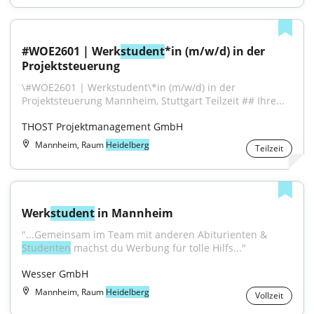
#WOE2601 | Werk
student
*in (m/w/d) in der 
Projektsteuerung
\#WOE2601 | Werkstudent\*in (m/w/d) in der 
Projektsteuerung Mannheim, Stuttgart Teilzeit ## Ihre...
THOST Projektmanagement GmbH
Mannheim, Raum
Heidelberg
Teilzeit
Werk
student
 in Mannheim
"...Gemeinsam im Team mit anderen Abiturienten & 
Studenten
 machst du Werbung für tolle Hilfs..."
Wesser GmbH
Mannheim, Raum
Heidelberg
Vollzeit