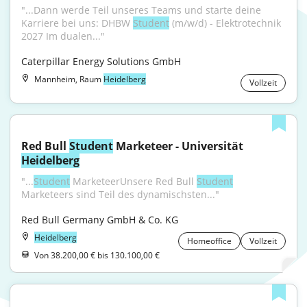
"...Dann werde Teil unseres Teams und starte deine 
Karriere bei uns: DHBW 
Student
 (m/w/d) - Elektrotechnik 
2027 Im dualen..."
Caterpillar Energy Solutions GmbH
Mannheim, Raum
Heidelberg
Vollzeit
Red Bull 
Student
 Marketeer - Universität 
Heidelberg
"...
Student
 MarketeerUnsere Red Bull 
Student
Marketeers sind Teil des dynamischsten..."
Red Bull Germany GmbH & Co. KG
Heidelberg
Homeoffice
Vollzeit
Von 38.200,00 € bis 130.100,00 €