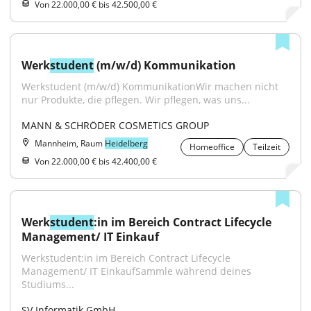
Von 22.000,00 € bis 42.500,00 €
Werk
student
 (m/w/d) Kommunikation
Werkstudent (m/w/d) KommunikationWir machen nicht 
nur Produkte, die pflegen. Wir pflegen, was uns...
MANN & SCHRÖDER COSMETICS GROUP
Mannheim, Raum
Heidelberg
Homeoffice
Teilzeit
Von 22.000,00 € bis 42.400,00 €
Werk
student
:in im Bereich Contract Lifecycle 
Management/ IT Einkauf
Werkstudent:in im Bereich Contract Lifecycle 
Management/ IT EinkaufSammle während deines 
Studiums...
SV Informatik GmbH