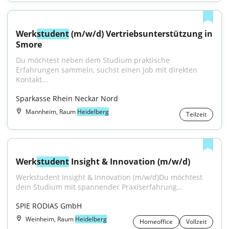
Werk
student
 (m/w/d) Vertriebsunterstützung in 
Smore
Du möchtest neben dem Studium praktische 
Erfahrungen sammeln, suchst einen Job mit direkten 
Kontakt...
Sparkasse Rhein Neckar Nord
Mannheim, Raum
Heidelberg
Teilzeit
Werk
student
 Insight & Innovation (m/w/d)
Werkstudent Insight & Innovation (m/w/d)Du möchtest 
dein Studium mit spannender Praxiserfahrung...
SPIE RODIAS GmbH
Weinheim, Raum
Heidelberg
Homeoffice
Vollzeit