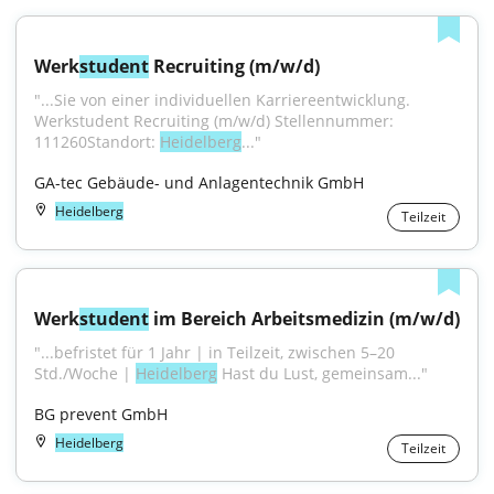
Werk
student
 Recruiting (m/w/d)
"...Sie von einer individuellen Karriereentwicklung. 
Werkstudent Recruiting (m/w/d) Stellennummer: 
111260Standort: 
Heidelberg
..."
GA-tec Gebäude- und Anlagentechnik GmbH
Heidelberg
Teilzeit
Werk
student
 im Bereich Arbeitsmedizin (m/w/d)
"...befristet für 1 Jahr | in Teilzeit, zwischen 5–20 
Std./Woche | 
Heidelberg
 Hast du Lust, gemeinsam..."
BG prevent GmbH
Heidelberg
Teilzeit