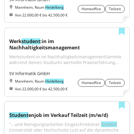
Mannheim, Raum
Heidelberg
Homeoffice
Teilzeit
Von 22.000,00 € bis 42.500,00 €
Werk
student
:in im 
Nachhaltigkeitsmanagement
Werkstudent:in im NachhaltigkeitsmanagementSammle 
während deines Studiums wertvolle Praxiserfahrung...
SV Informatik GmbH
Mannheim, Raum
Heidelberg
Homeoffice
Teilzeit
Von 22.000,00 € bis 42.500,00 €
Student
enjob im Verkauf Teilzeit (m/w/d)
"...und Reinigungsarbeiten Eingeschriebener 
Student
(Universität oder Hochschule) Lust auf die dynamische 