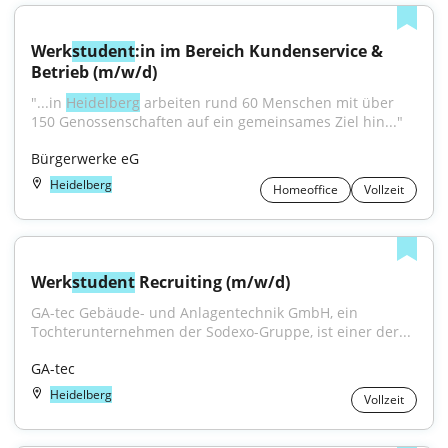
Werk
student
:in im Bereich Kundenservice & 
Betrieb (m/w/d)
"...in 
Heidelberg
 arbeiten rund 60 Menschen mit über 
150 Genossenschaften auf ein gemeinsames Ziel hin..."
Bürgerwerke eG
Heidelberg
Homeoffice
Vollzeit
Werk
student
 Recruiting (m/w/d)
GA-tec Gebäude- und Anlagentechnik GmbH, ein 
Tochterunternehmen der Sodexo-Gruppe, ist einer der...
GA-tec
Heidelberg
Vollzeit