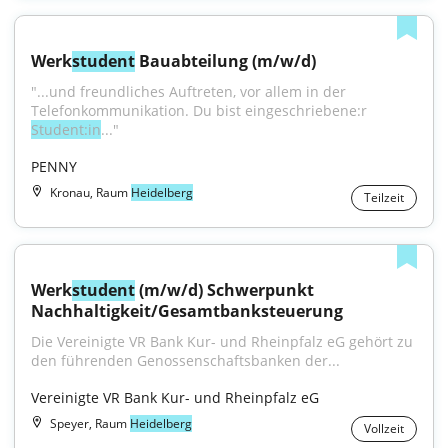
Werk
student
 Bauabteilung (m/w/d)
"...und freundliches Auftreten, vor allem in der 
Telefonkommunikation. Du bist eingeschriebene:r 
Student:in
..."
PENNY
Kronau, Raum
Heidelberg
Teilzeit
Werk
student
 (m/w/d) Schwerpunkt 
Nachhaltigkeit/Gesamtbanksteuerung
Die Vereinigte VR Bank Kur- und Rheinpfalz eG gehört zu 
den führenden Genossenschaftsbanken der...
Vereinigte VR Bank Kur- und Rheinpfalz eG
Speyer, Raum
Heidelberg
Vollzeit