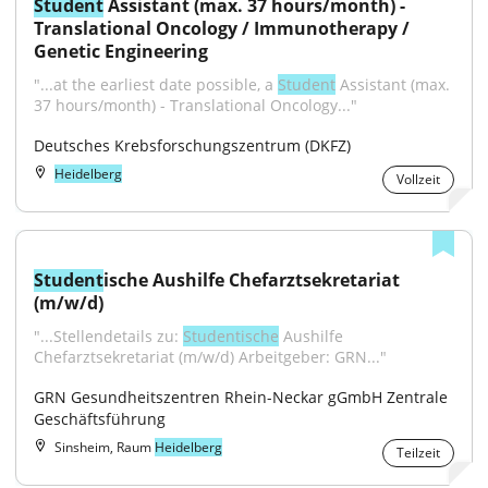
Student
 Assistant (max. 37 hours/month) - 
Translational Oncology / Immunotherapy / 
Genetic Engineering
"...at the earliest date possible, a 
Student
 Assistant (max. 
37 hours/month) - Translational Oncology..."
Deutsches Krebsforschungszentrum (DKFZ)
Heidelberg
Vollzeit
Student
ische Aushilfe Chefarztsekretariat 
(m/w/d)
"...Stellendetails zu: 
Studentische
 Aushilfe 
Chefarztsekretariat (m/w/d) Arbeitgeber: GRN..."
GRN Gesundheitszentren Rhein-Neckar gGmbH Zentrale 
Geschäftsführung
Sinsheim, Raum
Heidelberg
Teilzeit