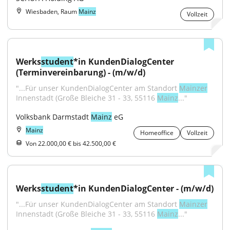
Wiesbaden, Raum
Mainz
Vollzeit
Werks
student
*in KundenDialogCenter 
(Terminvereinbarung) - (m/w/d)
"...Für unser KundenDialogCenter am Standort 
Mainzer
Innenstadt (Große Bleiche 31 - 33, 55116 
Mainz
..."
Volksbank Darmstadt 
Mainz
 eG
Mainz
Homeoffice
Vollzeit
Von 22.000,00 € bis 42.500,00 €
Werks
student
*in KundenDialogCenter - (m/w/d)
"...Für unser KundenDialogCenter am Standort 
Mainzer
Innenstadt (Große Bleiche 31 - 33, 55116 
Mainz
..."