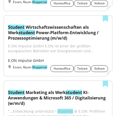
Essen, Raum
Wuppertal
Homeoffice
Teilzeit
Vollzeit
Student
 Wirtschaftswissenschaften als 
Werk
student
 Power-Platform-Entwicklung / 
Prozessoptimierung (m/w/d)
E.ON impulse GmbH E.ON ist einer der größten 
europäischen Betreiber von Energienetzen und...
E.ON impulse GmbH
Essen, Raum
Wuppertal
Homeoffice
Teilzeit
Vollzeit
Student
 Marketing als Werk
student
 KI-
Anwendungen & Microsoft 365 / Digitalisierung 
(w/m/d)
"...Entwicklung unterstützt • 
Students
 @ E.ON: Profitiere 