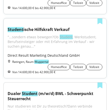
Homeoffice
Teilzeit
Vollzeit
Von 14.600,00 € bis 42.900,00 €
Student
ische Hilfskraft Verkauf
"...sondern etwas bewegen?Ob 
Student
, Werkstudent, 
Berufseinsteiger oder mit Erfahrung im Verkauf - wir 
suchen genau..."
Direct Result Marketing Deutschland GmbH
Ratingen, Raum
Wuppertal
Homeoffice
Teilzeit
Vollzeit
Von 14.600,00 € bis 42.900,00 €
Dualer 
Student
 (m/w/d) BWL - Schwerpunkt 
Steuerrecht
Nur studieren ist Dir zu theoretisch?Dann verbinde 