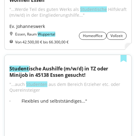
Wohnen Essen
"...Werde Teil des guten Werks als 
Studentische
 Hilfskraft 
(m/w/d) in der Eingliederungshilfe..."
Ev. Johanneswerk
Essen, Raum
Wuppertal
Homeoffice
Vollzeit
Von 42.500,00 € bis 66.300,00 €
Student
ische Aushilfe (m/w/d) in TZ oder 
Minijob in 45138 Essen gesucht!
"...auch 
Studenten
 aus dem Bereich Erzieher etc. oder 
Quereinsteiger  
·         Flexibles und selbstständiges..."
