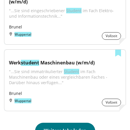
(w/m/d)
"...Sie sind eingeschriebener 
Student
 im Fach Elektro- 
und Informationstechnik..."
Brunel
Wuppertal
Vollzeit
Werk
student
 Maschinenbau (w/m/d)
"...Sie sind immatrikulierter 
Student
 im Fach 
Maschinenbau oder eines vergleichbaren Faches - 
Darüber hinaus verfügen..."
Brunel
Wuppertal
Vollzeit