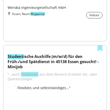
Weroba Ingenieurgesellschaft mbH
Essen, Raum
Wuppertal
Vollzeit
Student
ische Aushilfe (m/w/d) für den 
Früh-/und Spätdienst in 45138 Essen gesucht! - 
Minijob
"...auch 
Studenten
 aus dem Bereich Erzieher etc. oder 
Quereinsteiger  
·         Flexibles und selbstständiges..."
