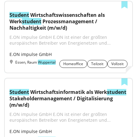
Student
 Wirtschaftswissenschaften als 
Werk
student
 Prozessmanagement / 
Nachhaltigkeit (m/w/d)
E.ON impulse GmbH E.ON ist einer der größten 
europäischen Betreiber von Energienetzen und...
E.ON impulse GmbH
Essen, Raum
Wuppertal
Homeoffice
Teilzeit
Vollzeit
Student
 Wirtschaftsinformatik als Werk
student
Stakeholdermanagement / Digitalisierung 
(m/w/d)
E.ON impulse GmbH E.ON ist einer der größten 
europäischen Betreiber von Energienetzen und...
E.ON impulse GmbH