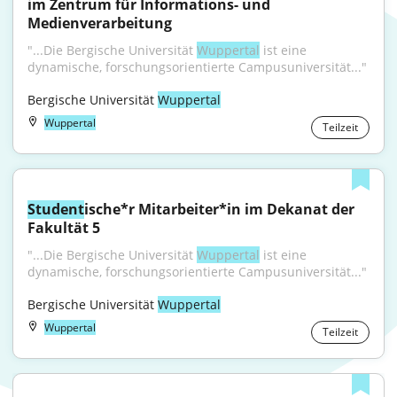
im Zentrum für Informations- und 
Medienverarbeitung
"...Die Bergische Universität 
Wuppertal
 ist eine 
dynamische, forschungsorientierte Campusuniversität..."
Bergische Universität 
Wuppertal
Wuppertal
Teilzeit
Student
ische*r Mitarbeiter*in im Dekanat der 
Fakultät 5
"...Die Bergische Universität 
Wuppertal
 ist eine 
dynamische, forschungsorientierte Campusuniversität..."
Bergische Universität 
Wuppertal
Wuppertal
Teilzeit