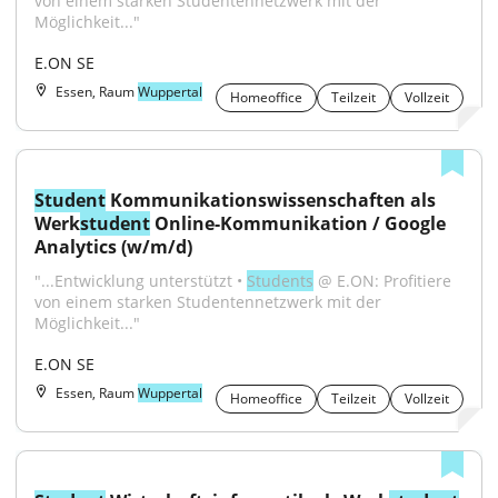
von einem starken Studentennetzwerk mit der 
Möglichkeit..."
E.ON SE
Essen, Raum
Wuppertal
Homeoffice
Teilzeit
Vollzeit
Student
 Kommunikationswissenschaften als 
Werk
student
 Online-Kommunikation / Google 
Analytics (w/m/d)
"...Entwicklung unterstützt • 
Students
 @ E.ON: Profitiere 
von einem starken Studentennetzwerk mit der 
Möglichkeit..."
E.ON SE
Essen, Raum
Wuppertal
Homeoffice
Teilzeit
Vollzeit