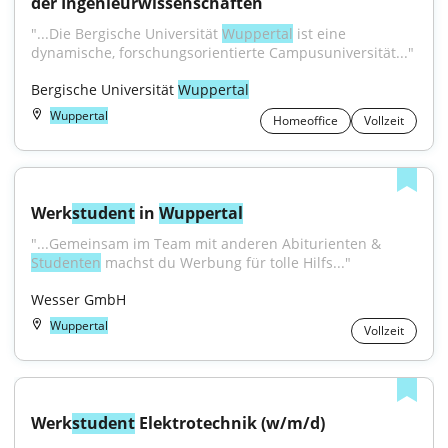
der Ingenieurwissenschaften
"...Die Bergische Universität 
Wuppertal
 ist eine 
dynamische, forschungsorientierte Campusuniversität..."
Bergische Universität 
Wuppertal
Wuppertal
Homeoffice
Vollzeit
Werk
student
 in 
Wuppertal
"...Gemeinsam im Team mit anderen Abiturienten & 
Studenten
 machst du Werbung für tolle Hilfs..."
Wesser GmbH
Wuppertal
Vollzeit
Werk
student
 Elektrotechnik (w/m/d)