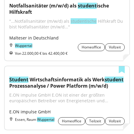
Notfallsanitäter (m/w/d) als 
student
ische 
Hilfskraft
"...Notfallsanitäter (m/w/d) als 
studentische
 Hilfskraft Du 
bist Notfallsanitäter (m/w/d..."
Malteser in Deutschland
Wuppertal
Homeoffice
Vollzeit
Von 22.000,00 € bis 42.400,00 €
Student
 Wirtschaftsinformatik als Werk
student
Prozessanalyse / Power Platform (m/w/d)
E.ON impulse GmbH E.ON ist einer der größten 
europäischen Betreiber von Energienetzen und...
E.ON impulse GmbH
Essen, Raum
Wuppertal
Homeoffice
Teilzeit
Vollzeit