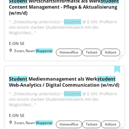
Student
 Wirtschaftsinformatik als Werk
student
Content Management - Pflege & Aktualisierung 
(w/m/d)
"...Entwicklung unterstützt • 
Students
 @ E.ON: Profitiere 
von einem starken Studentennetzwerk mit der 
Möglichkeit..."
E.ON SE
Essen, Raum
Wuppertal
Homeoffice
Teilzeit
Vollzeit
Student
 Medienmanagement als Werk
student
Web-Analytics / Digital Communication (w/m/d)
"...Entwicklung unterstützt • 
Students
 @ E.ON: Profitiere 
von einem starken Studentennetzwerk mit der 
Möglichkeit..."
E.ON SE
Essen, Raum
Wuppertal
Homeoffice
Teilzeit
Vollzeit