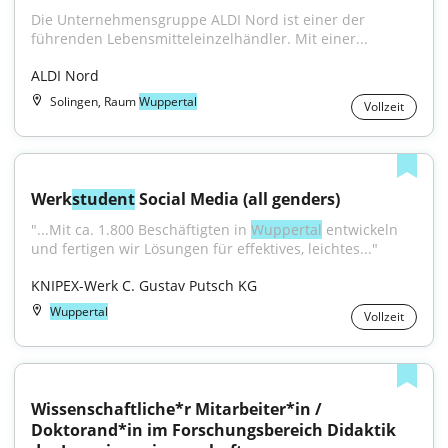
Die Unternehmensgruppe ALDI Nord ist einer der 
führenden Lebensmitteleinzelhändler. Mit einer...
ALDI Nord
Solingen, Raum
Wuppertal
Vollzeit
Werk
student
 Social Media (all genders)
"...Mit ca. 1.800 Beschäftigten in 
Wuppertal
 entwickeln 
und fertigen wir Lösungen für effektives, leichtes..."
KNIPEX-Werk C. Gustav Putsch KG
Wuppertal
Vollzeit
Wissenschaftliche*r Mitarbeiter*in / 
Doktorand*in im Forschungsbereich Didaktik 