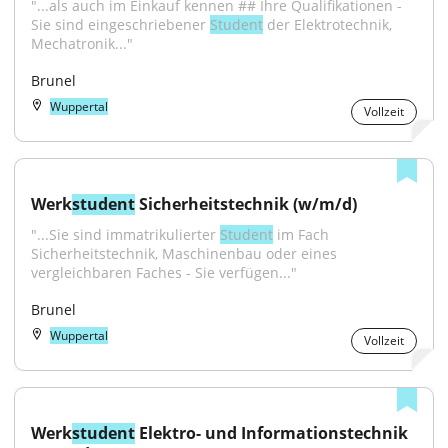
"...als auch im Einkauf kennen ## Ihre Qualifikationen - 
Sie sind eingeschriebener 
Student
 der Elektrotechnik, 
Mechatronik..."
Brunel
Wuppertal
Vollzeit
Werk
student
 Sicherheitstechnik (w/m/d)
"...Sie sind immatrikulierter 
Student
 im Fach 
Sicherheitstechnik, Maschinenbau oder eines 
vergleichbaren Faches - Sie verfügen..."
Brunel
Wuppertal
Vollzeit
Werk
student
 Elektro- und Informationstechnik 