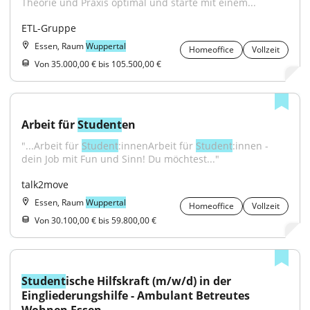
Theorie und Praxis optimal und starte mit einem...
ETL-Gruppe
Essen, Raum
Wuppertal
Homeoffice
Vollzeit
Von 35.000,00 € bis 105.500,00 €
Arbeit für 
Student
en
"...Arbeit für 
Student
:innenArbeit für 
Student
:innen - 
dein Job mit Fun und Sinn! Du möchtest..."
talk2move
Essen, Raum
Wuppertal
Homeoffice
Vollzeit
Von 30.100,00 € bis 59.800,00 €
Student
ische Hilfskraft (m/w/d) in der 
Eingliederungshilfe - Ambulant Betreutes 