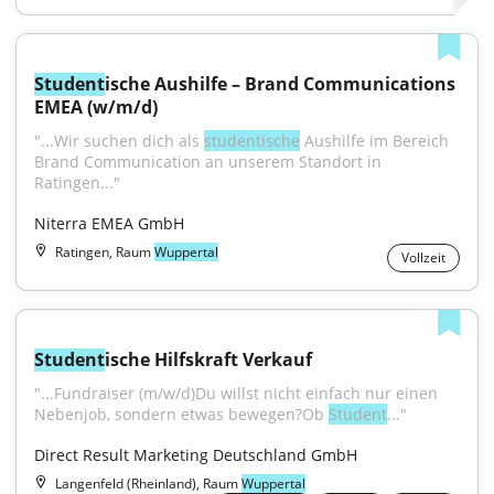
Student
ische Aushilfe – Brand Communications 
EMEA (w/m/d)
"...Wir suchen dich als 
studentische
 Aushilfe im Bereich 
Brand Communication an unserem Standort in 
Ratingen..."
Niterra EMEA GmbH
Ratingen, Raum
Wuppertal
Vollzeit
Student
ische Hilfskraft Verkauf
"...Fundraiser (m/w/d)Du willst nicht einfach nur einen 
Nebenjob, sondern etwas bewegen?Ob 
Student
..."
Direct Result Marketing Deutschland GmbH
Langenfeld (Rheinland), Raum
Wuppertal