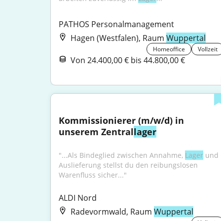
PATHOS Personalmanagement
Hagen (Westfalen), Raum
Wuppertal
Homeoffice
Vollzeit
Von 24.400,00 € bis 44.800,00 €
Kommissionierer (m/w/d) in 
unserem Zentral
lager
"...Als Bindeglied zwischen Annahme, 
Lager
 und 
Auslieferung stellst du den reibungslosen 
Warenfluss sicher..."
ALDI Nord
Radevormwald, Raum
Wuppertal