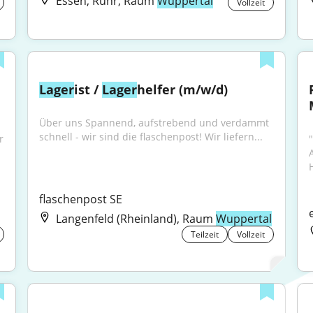
Essen, Ruhr, Raum
Wuppertal
Vollzeit
Lager
ist / 
Lager
helfer (m/w/d)
Über uns Spannend, aufstrebend und verdammt 
schnell - wir sind die flaschenpost! Wir liefern...
 
flaschenpost SE
Langenfeld (Rheinland), Raum
Wuppertal
Teilzeit
Vollzeit