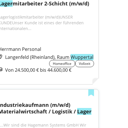
Lager
mitarbeiter 2-Schicht (m/w/d)
Lagerlogistikmitarbeiter (m/w/d)UNSER 
KUNDEUnser Kunde ist eines der führenden 
internationalen...
Herrmann Personal
Langenfeld (Rheinland), Raum
Wuppertal
Homeoffice
Vollzeit
Von 24.500,00 € bis 44.600,00 €
Industriekaufmann (m/w/d) 
Materialwirtschaft / Logistik / 
Lager
"...Wir sind die Hagemann Systems GmbH Wir 