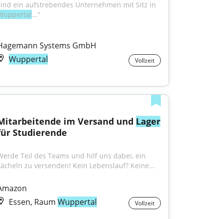
sind ein aufstrebendes Unternehmen mit Sitz in 
Wuppertal
..."
Hagemann Systems GmbH
Wuppertal
Vollzeit
Mitarbeitende im Versand und 
Lager
für Studierende
Werde Teil des Teams und hilf uns dabei, ein 
Lächeln zu versenden! Kein Lebenslauf? Keine...
Amazon
Essen, Raum
Wuppertal
Vollzeit