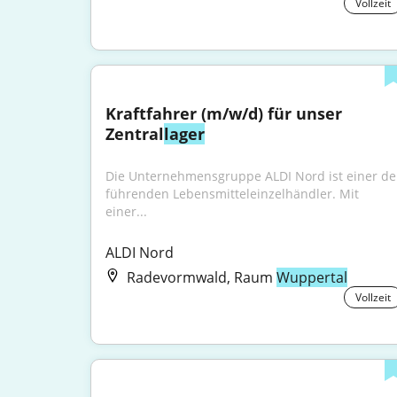
Vollzeit
Kraftfahrer (m/w/d) für unser 
Zentral
lager
Die Unternehmensgruppe ALDI Nord ist einer der
führenden Lebensmitteleinzelhändler. Mit 
einer...
ALDI Nord
Radevormwald, Raum
Wuppertal
Vollzeit