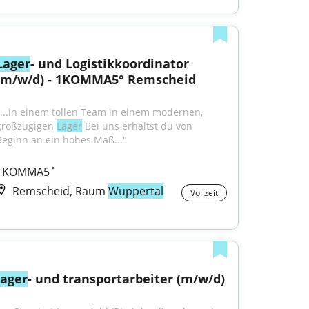
Lager
- und Logistikkoordinator 
(m/w/d) - 1KOMMA5° Remscheid
"...in einem tollen Team in einem modernen, 
großzügigen 
Lager
 Bei uns erhältst du von 
Beginn an ein hohes Maß..."
1KOMMA5˚
Remscheid, Raum
Wuppertal
Vollzeit
lager
- und transportarbeiter (m/w/d)