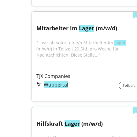
Mitarbeiter im 
Lager
 (m/w/d)
"...wir ab sofort eine/n Mitarbeiter im 
Lager
(m/w/d) in Teilzeit 20 Std. pro Woche für 
Nachtschichten. Diese Stelle..."
TJX Companies
Wuppertal
Teilzeit
Hilfskraft 
Lager
 (m/w/d)