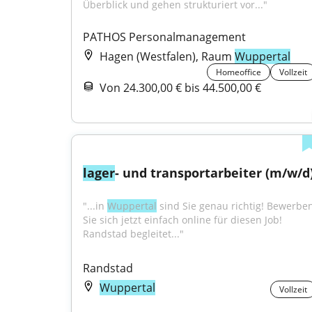
Überblick und gehen strukturiert vor..."
PATHOS Personalmanagement
Hagen (Westfalen), Raum
Wuppertal
Homeoffice
Vollzeit
Von 24.300,00 € bis 44.500,00 €
lager
- und transportarbeiter (m/w/d
"...in 
Wuppertal
 sind Sie genau richtig! Bewerben
Sie sich jetzt einfach online für diesen Job! 
Randstad begleitet..."
Randstad
Wuppertal
Vollzeit