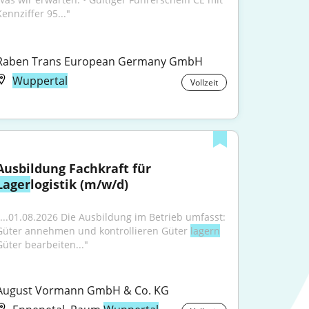
Kennziffer 95..."
Raben Trans European Germany GmbH
Wuppertal
Vollzeit
Ausbildung Fachkraft für 
Lager
logistik (m/w/d)
"...01.08.2026 Die Ausbildung im Betrieb umfasst: 
Güter annehmen und kontrollieren Güter 
lagern
Güter bearbeiten..."
August Vormann GmbH & Co. KG