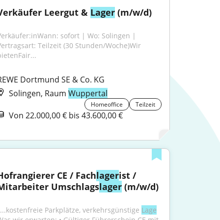
Verkäufer Leergut & 
Lager
 (m/w/d)
Verkäufer:inWann: sofort | Wo: Solingen | 
Vertragsart: Teilzeit (30 Stunden/Woche)Wir 
ietenFair...
REWE Dortmund SE & Co. KG
Solingen, Raum
Wuppertal
Homeoffice
Teilzeit
Von 22.000,00 € bis 43.600,00 €
Hofrangierer CE / Fach
lager
ist / 
Mitarbeiter Umschlags
lager
 (m/w/d)
"...kostenfreie Parkplätze, verkehrsgünstige 
Lage
Was wir erwarten: • Gültiger Führerschein CE mit 