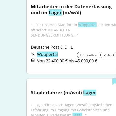
Mitarbeiter in der Datenerfassung 
und im 
Lager
 (m/w/d)
"...Für unseren Standort in 
Wuppertal
 suchen wir
ab sofort MITARBEITER 
SENDUNGSERMITTLUNG..."
Deutsche Post & DHL
Wuppertal
Homeoffice
Vollzeit
Von 22.400,00 € bis 45.000,00 €
Staplerfahrer (m/w/d) 
Lager
"...LagerEinsatzort:Hagen (Westfalen)Sie haben 
Erfahrung im Umgang mit Gabelstaplern und 
arbeiten zuverlässig im 
Lager
..."