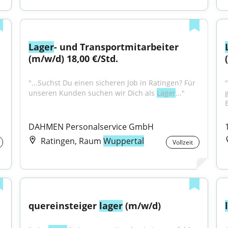
Lager
- und Transportmitarbeiter 
(m/w/d) 18,00 €/Std.
"...Suchst Du einen sicheren Job in Ratingen? Für 
unseren Kunden suchen wir Dich als 
Lager
..."
DAHMEN Personalservice GmbH
Ratingen, Raum
Wuppertal
Vollzeit
quereinsteiger 
lager
 (m/w/d)