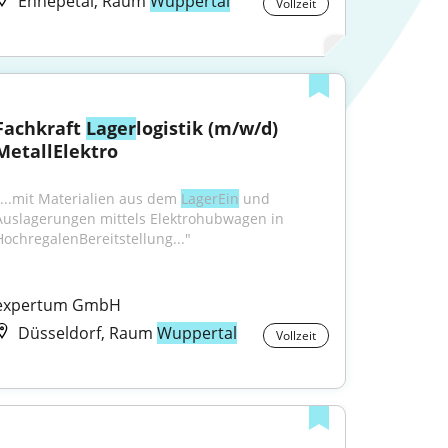
Ennepetal, Raum
Wuppertal
Vollzeit
Fachkraft 
Lager
logistik (m/w/d) 
MetallElektro
"...mit Materialien aus dem 
LagerEin
 und 
Auslagerungen mittels Elektrohubwagen in 
HochregalenBereitstellung..."
expertum GmbH
Düsseldorf, Raum
Wuppertal
Vollzeit