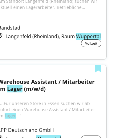
Am Standort Langenfeld (Rheinland) suchen wir 
aktuell einen Lagerarbeiter. Betriebliche...
Randstad
Langenfeld (Rheinland), Raum
Wuppertal
Vollzeit
Warehouse Assistant / Mitarbeiter 
im 
Lager
 (m/w/d)
"...Für unseren Store in Essen suchen wir ab 
sofort einen Warehouse Assistant / Mitarbeiter 
im 
Lager
..."
LPP Deutschland GmbH