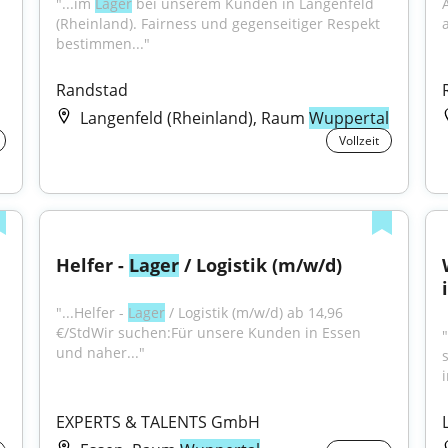
"...im 
Lager
 bei unserem Kunden in Langenfeld 
(Rheinland). Fairness und gegenseitiger Respekt 
bestimmen..."
Randstad
Langenfeld (Rheinland), Raum
Wuppertal
Vollzeit
Helfer - 
Lager
 / Logistik (m/w/d)
"...Helfer - 
Lager
 / Logistik (m/w/d) ab 14,96 
€/StdWir suchen:Für unsere Kunden in Essen 
und naher..."
EXPERTS & TALENTS GmbH