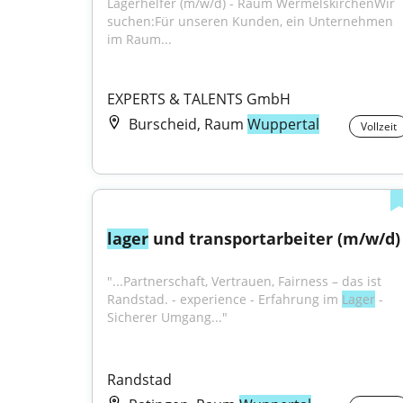
Lagerhelfer (m/w/d) - Raum WermelskirchenWir 
suchen:Für unseren Kunden, ein Unternehmen 
im Raum...
EXPERTS & TALENTS GmbH
Burscheid, Raum
Wuppertal
Vollzeit
lager
 und transportarbeiter (m/w/d)
"...Partnerschaft, Vertrauen, Fairness – das ist 
Randstad. - experience - Erfahrung im 
Lager
 - 
Sicherer Umgang..."
Randstad