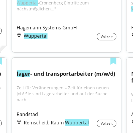
Wuppertal
-Cronenberg Eintritt: zum 
nächstmöglichen..."
Hagemann Systems GmbH
Wuppertal
Vollzeit
)
lager
- und transportarbeiter (m/w/d)
 
Zeit für Veränderungen – Zeit für einen neuen 
Job! Sie sind Lagerarbeiter und auf der Suche 
nach...
Randstad
Remscheid, Raum
Wuppertal
Vollzeit