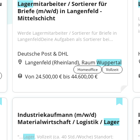
 
Lager
mitarbeiter / Sortierer für 
Briefe (m/w/d) in Langenfeld - 
Mittelschicht
Werde Lagermitarbeiter / Sortierer für Briefe in 
LangenfeldDeine Aufgaben als Sortierer bei...
Deutsche Post & DHL
Langenfeld (Rheinland), Raum
Wuppertal
Homeoffice
Vollzeit
Von 24.500,00 € bis 44.600,00 €
Industriekaufmann (m/w/d) 
Materialwirtschaft / Logistik / 
Lager
"...
Lager
, Vollzeit (ca. 40 Std./Woche) Standort: 