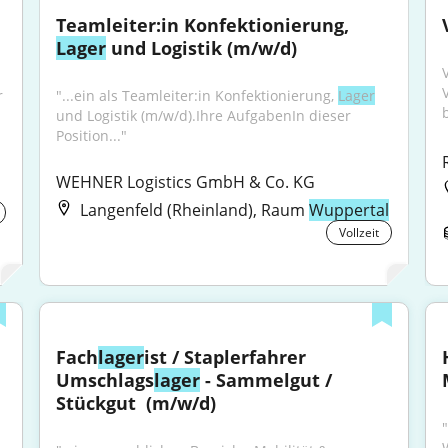
Teamleiter:in Konfektionierung, 
Lager
 und Logistik (m/w/d)
 
"...ein als Teamleiter:in Konfektionierung, 
Lager
b
und Logistik (m/w/d).Ihre AufgabenIn dieser 
Position..."
WEHNER Logistics GmbH & Co. KG
Langenfeld (Rheinland), Raum
Wuppertal
Vollzeit
Fach
lager
ist / Staplerfahrer 
Umschlags
lager
 - Sammelgut / 
Stückgut ​ (m/w/d)