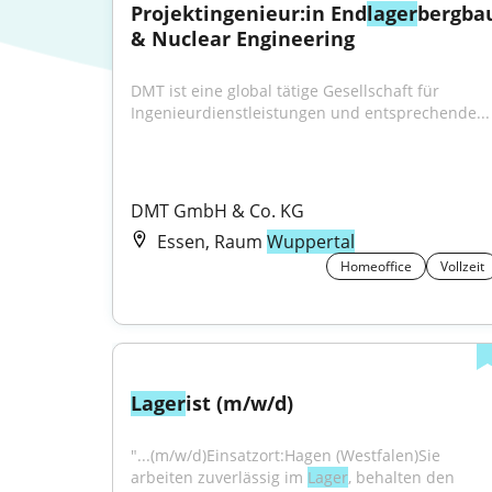
Projektingenieur:in End
lager
bergbau
& Nuclear Engineering
DMT ist eine global tätige Gesellschaft für 
Ingenieurdienstleistungen und entsprechende...
DMT GmbH & Co. KG
Essen, Raum
Wuppertal
Homeoffice
Vollzeit
Lager
ist (m/w/d)
"...(m/w/d)Einsatzort:Hagen (Westfalen)Sie 
arbeiten zuverlässig im 
Lager
, behalten den 