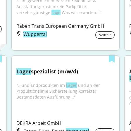
"...im gewerblichen Bereich • Mobilität & 
Ausstattung: kostenfreie Parkplätze, 
verkehrsgünstige 
Lage
 Was wir erwarten..."
Raben Trans European Germany GmbH
Wuppertal
Vollzeit
Lager
spezialist (m/w/d)
"...und Endprodukten im 
Lager
 und an der 
Produktionslinie Sicherstellung korrekter 
Bestandsdaten Ausführung..."
DEKRA Arbeit GmbH