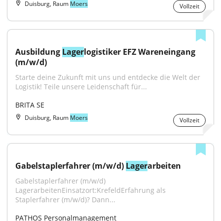
Duisburg, Raum
Moers
Vollzeit
Ausbildung 
Lager
logistiker EFZ Wareneingang 
(m/w/d)
Starte deine Zukunft mit uns und entdecke die Welt der 
Logistik! Teile unsere Leidenschaft für...
BRITA SE
Duisburg, Raum
Moers
Vollzeit
Gabelstaplerfahrer (m/w/d) 
Lager
arbeiten
Gabelstaplerfahrer (m/w/d) 
LagerarbeitenEinsatzort:KrefeldErfahrung als 
Staplerfahrer (m/w/d)? Dann...
PATHOS Personalmanagement