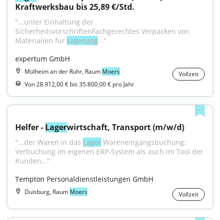
Kraftwerksbau bis 25,89 €/Std.
"...unter Einhaltung der 
SicherheitsvorschriftenFachgerechtes Verpacken von 
Materialien für 
Lagerung
..."
expertum GmbH
Mülheim an der Ruhr, Raum
Moers
Vollzeit
Von 28.912,00 € bis 35.800,00 € pro Jahr
Helfer - 
Lager
wirtschaft, Transport (m/w/d)
"...der Waren in das 
Lager
 Wareneingangsbuchung: 
Verbuchung im eigenen ERP-System als auch im Tool der 
Kunden..."
Tempton Personaldienstleistungen GmbH
Duisburg, Raum
Moers
Vollzeit