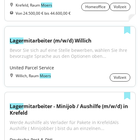
Krefeld, Raum
Moers
Homeoffice
Vollzeit
Von 24.500,00 € bis 44.600,00 €
Lager
mitarbeiter (m/w/d) Willich
Bevor Sie sich auf eine Stelle bewerben, wählen Sie Ihre 
bevorzugte Sprache aus den Optionen oben...
United Parcel Service
Willich, Raum
Moers
Vollzeit
Lager
mitarbeiter - Minijob / Aushilfe (m/w/d) in 
Krefeld
Werde Aushilfe als Verlader für Pakete in KrefeldAls 
Aushilfe ( Minijobber ) bist du an einzelnen...
Deutsche Post & DHL