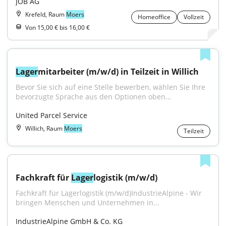
JOB AG
Krefeld, Raum
Moers
Homeoffice
Vollzeit
Von 15,00 € bis 16,00 €
Lager
mitarbeiter (m/w/d) in Teilzeit in Willich
Bevor Sie sich auf eine Stelle bewerben, wählen Sie Ihre 
bevorzugte Sprache aus den Optionen oben...
United Parcel Service
Willich, Raum
Moers
Teilzeit
Fachkraft für 
Lager
logistik (m/w/d)
Fachkraft für Lagerlogistik (m/w/d)IndustrieAlpine - Wir 
bringen Menschen und Unternehmen in...
IndustrieAlpine GmbH & Co. KG