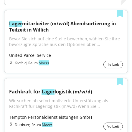
Lager
mitarbeiter (m/w/d) Abendsortierung in 
Teilzeit in Willich
Bevor Sie sich auf eine Stelle bewerben, wählen Sie Ihre 
bevorzugte Sprache aus den Optionen oben...
United Parcel Service
Krefeld, Raum
Moers
Teilzeit
Fachkraft für 
Lager
logistik (m/w/d)
Wir suchen ab sofort motivierte Unterstützung als 
Fachkraft für Lagerlogistik (m/w/d) Wenn Sie...
Tempton Personaldienstleistungen GmbH
Duisburg, Raum
Moers
Vollzeit