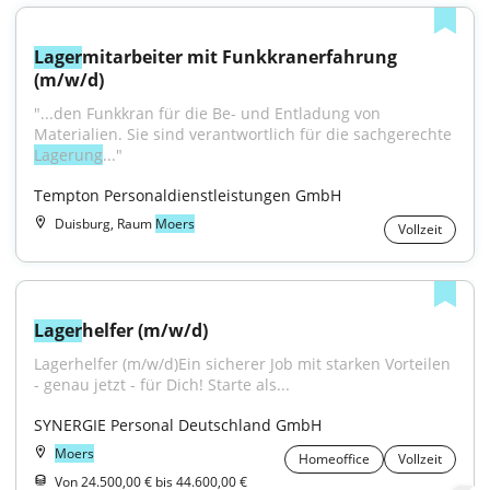
Lager
mitarbeiter mit Funkkranerfahrung 
(m/w/d)
"...den Funkkran für die Be- und Entladung von 
Materialien. Sie sind verantwortlich für die sachgerechte 
Lagerung
..."
Tempton Personaldienstleistungen GmbH
Duisburg, Raum
Moers
Vollzeit
Lager
helfer (m/w/d)
Lagerhelfer (m/w/d)Ein sicherer Job mit starken Vorteilen 
- genau jetzt - für Dich! Starte als...
SYNERGIE Personal Deutschland GmbH
Moers
Homeoffice
Vollzeit
Von 24.500,00 € bis 44.600,00 €