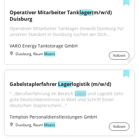
Operativer Mitarbeiter Tank
lager
(m/w/d) 
Duisburg
Operativer Mitarbeiter Tanklager (m/w/d) Duisburg Für 
unseren Standort in Duisburg suchen wir Dich...
VARO Energy Tankstorage GmbH
Duisburg, Raum
Moers
Vollzeit
Gabelstaplerfahrer 
Lager
logistik (m/w/d)
"...Berufserfahrung im Bereich 
Lager
 und Logistik Sehr 
gute Deutschkenntnisse in Wort und Schrift Einen 
deutschen Staplerschein..."
Tempton Personaldienstleistungen GmbH
Duisburg, Raum
Moers
Vollzeit