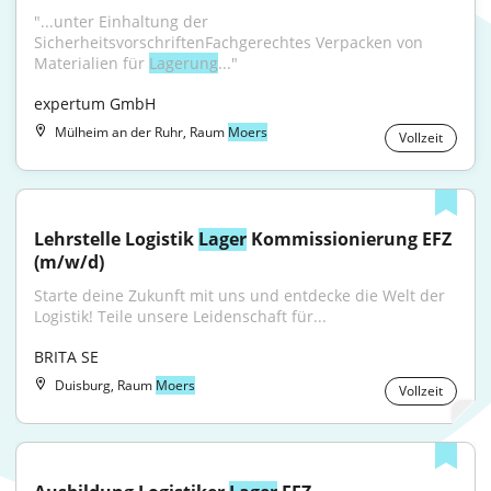
"...unter Einhaltung der 
SicherheitsvorschriftenFachgerechtes Verpacken von 
Materialien für 
Lagerung
..."
expertum GmbH
Mülheim an der Ruhr, Raum
Moers
Vollzeit
Lehrstelle Logistik 
Lager
 Kommissionierung EFZ 
(m/w/d)
Starte deine Zukunft mit uns und entdecke die Welt der 
Logistik! Teile unsere Leidenschaft für...
BRITA SE
Duisburg, Raum
Moers
Vollzeit