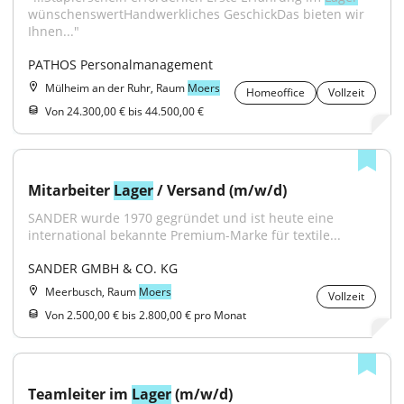
wünschenswertHandwerkliches GeschickDas bieten wir 
Ihnen..."
PATHOS Personalmanagement
Mülheim an der Ruhr, Raum
Moers
Homeoffice
Vollzeit
Von 24.300,00 € bis 44.500,00 €
Mitarbeiter 
Lager
 / Versand (m/w/d)
SANDER wurde 1970 gegründet und ist heute eine 
international bekannte Premium-Marke für textile...
SANDER GMBH & CO. KG
Meerbusch, Raum
Moers
Vollzeit
Von 2.500,00 € bis 2.800,00 € pro Monat
Teamleiter im 
Lager
 (m/w/d)