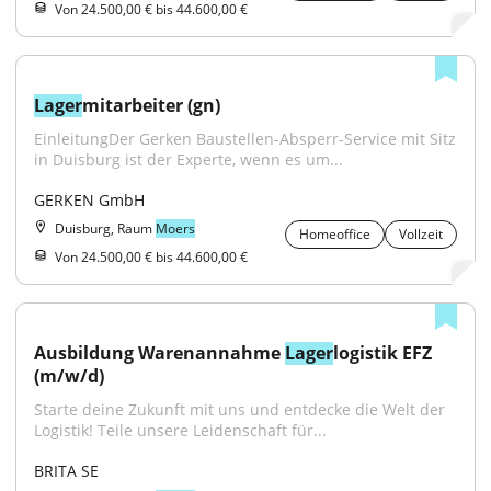
Von 24.500,00 € bis 44.600,00 €
Lager
mitarbeiter (gn)
EinleitungDer Gerken Baustellen-Absperr-Service mit Sitz 
in Duisburg ist der Experte, wenn es um...
GERKEN GmbH
Duisburg, Raum
Moers
Homeoffice
Vollzeit
Von 24.500,00 € bis 44.600,00 €
Ausbildung Warenannahme 
Lager
logistik EFZ 
(m/w/d)
Starte deine Zukunft mit uns und entdecke die Welt der 
Logistik! Teile unsere Leidenschaft für...
BRITA SE