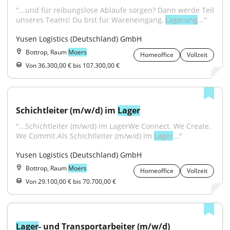
"...und für reibungslose Abläufe sorgen? Dann werde Teil 
unseres Teams! Du bist für Wareneingang, 
Lagerung
..."
Yusen Logistics (Deutschland) GmbH
Bottrop, Raum
Moers
Homeoffice
Vollzeit
Von 36.300,00 € bis 107.300,00 €
Schichtleiter (m/w/d) im 
Lager
"...Schichtleiter (m/w/d) im LagerWe Connect. We Create. 
We Commit.Als Schichtleiter (m/w/d) im 
Lager
..."
Yusen Logistics (Deutschland) GmbH
Bottrop, Raum
Moers
Homeoffice
Vollzeit
Von 29.100,00 € bis 70.700,00 €
Lager
- und Transportarbeiter (m/w/d) 