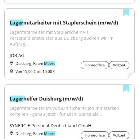
Lager
mitarbeiter mit Staplerschein (m/w/d)
Lagermitarbeiter mit StaplerscheinAls 
Personaldienstleister aus Duisburg suchen wir im 
Auftrag...
JOB AG
Duisburg, Raum
Moers
Homeoffice
Vollzeit
Von 15,00 € bis 15,00 €
Lager
helfer Duisburg (m/w/d)
Lagermitarbeiter (m/w/d)Ein sicherer Job mit starken 
Vorteilen - genau jetzt - für Dich! Starte als...
SYNERGIE Personal Deutschland GmbH
Duisburg, Raum
Moers
Homeoffice
Vollzeit