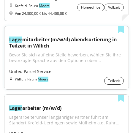
Krefeld, Raum
Moers
Homeoffice
Vollzeit
Von 24.300,00 € bis 44.400,00 €
Lager
mitarbeiter (m/w/d) Abendsortierung in 
Teilzeit in Willich
Bevor Sie sich auf eine Stelle bewerben, wählen Sie Ihre 
bevorzugte Sprache aus den Optionen oben...
United Parcel Service
Willich, Raum
Moers
Teilzeit
Lager
arbeiter (m/w/d)
LagerarbeiterUnser langjähriger Partner führt am 
Standort Krefeld-Uerdingen sowie Mülheim a.d. Ruhr...