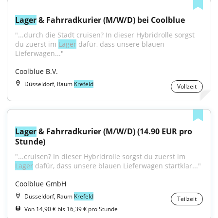
Lager
 & Fahrradkurier (M/W/D) bei Coolblue
"...durch die Stadt cruisen? In dieser Hybridrolle sorgst 
du zuerst im 
Lager
 dafür, dass unsere blauen 
Lieferwagen..."
Coolblue B.V.
Düsseldorf, Raum
Krefeld
Vollzeit
Lager
 & Fahrradkurier (M/W/D) (14.90 EUR pro 
Stunde)
"...cruisen? In dieser Hybridrolle sorgst du zuerst im 
Lager
 dafür, dass unsere blauen Lieferwagen startklar..."
Coolblue GmbH
Düsseldorf, Raum
Krefeld
Teilzeit
Von 14,90 € bis 16,39 € pro Stunde