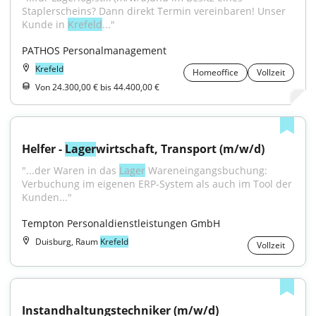
Staplerscheins? Dann direkt Termin vereinbaren! Unser 
Kunde in 
Krefeld
..."
PATHOS Personalmanagement
Krefeld
Homeoffice
Vollzeit
Von 24.300,00 € bis 44.400,00 €
Helfer - 
Lager
wirtschaft, Transport (m/w/d)
"...der Waren in das 
Lager
 Wareneingangsbuchung: 
Verbuchung im eigenen ERP-System als auch im Tool der 
Kunden..."
Tempton Personaldienstleistungen GmbH
Duisburg, Raum
Krefeld
Vollzeit
Instandhaltungstechniker (m/w/d) 