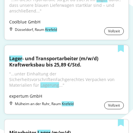
dass unsere blauen Lieferwagen startklar sind – und 
anschließend..."
Coolblue GmbH
Düsseldorf, Raum
Krefeld
Vollzeit
Lager
- und Transportarbeiter (m/w/d) 
Kraftwerksbau bis 25,89 €/Std.
"...unter Einhaltung der 
SicherheitsvorschriftenFachgerechtes Verpacken von 
Materialien für 
Lagerung
..."
expertum GmbH
Mülheim an der Ruhr, Raum
Krefeld
Vollzeit
Mitarbeiter 
Lager
 (m/w/d)