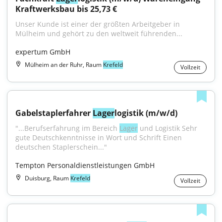
Kraftwerksbau bis 25,73 €
Unser Kunde ist einer der größten Arbeitgeber in 
Mülheim und gehört zu den weltweit führenden...
expertum GmbH
Mülheim an der Ruhr, Raum
Krefeld
Vollzeit
Gabelstaplerfahrer 
Lager
logistik (m/w/d)
"...Berufserfahrung im Bereich 
Lager
 und Logistik Sehr 
gute Deutschkenntnisse in Wort und Schrift Einen 
deutschen Staplerschein..."
Tempton Personaldienstleistungen GmbH
Duisburg, Raum
Krefeld
Vollzeit