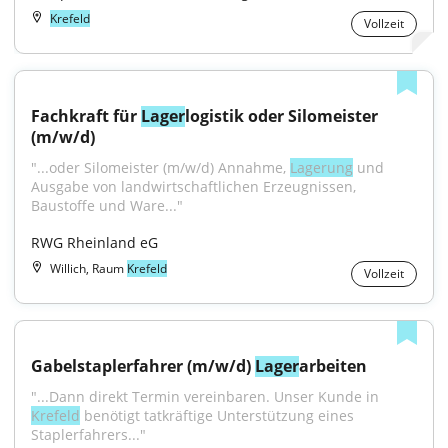
Krefeld
Vollzeit
Fachkraft für 
Lager
logistik oder Silomeister 
(m/w/d)
"...oder Silomeister (m/w/d) Annahme, 
Lagerung
 und 
Ausgabe von landwirtschaftlichen Erzeugnissen, 
Baustoffe und Ware..."
RWG Rheinland eG
Willich, Raum
Krefeld
Vollzeit
Gabelstaplerfahrer (m/w/d) 
Lager
arbeiten
"...Dann direkt Termin vereinbaren. Unser Kunde in 
Krefeld
 benötigt tatkräftige Unterstützung eines 
Staplerfahrers..."