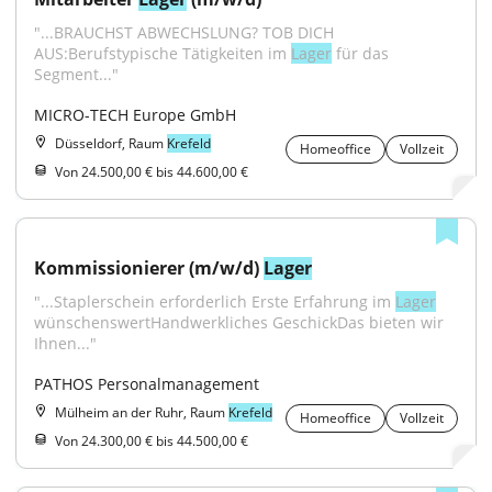
"...BRAUCHST ABWECHSLUNG? TOB DICH 
AUS:Berufstypische Tätigkeiten im 
Lager
 für das 
Segment..."
MICRO-TECH Europe GmbH
Düsseldorf, Raum
Krefeld
Homeoffice
Vollzeit
Von 24.500,00 € bis 44.600,00 €
Kommissionierer (m/w/d) 
Lager
"...Staplerschein erforderlich Erste Erfahrung im 
Lager
wünschenswertHandwerkliches GeschickDas bieten wir 
Ihnen..."
PATHOS Personalmanagement
Mülheim an der Ruhr, Raum
Krefeld
Homeoffice
Vollzeit
Von 24.300,00 € bis 44.500,00 €