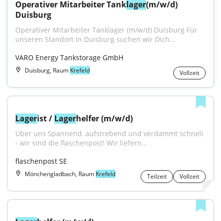
Operativer Mitarbeiter Tank
lager
(m/w/d) 
Duisburg
Operativer Mitarbeiter Tanklager (m/w/d) Duisburg Für 
unseren Standort in Duisburg suchen wir Dich...
VARO Energy Tankstorage GmbH
Duisburg, Raum
Krefeld
Vollzeit
Lager
ist / 
Lager
helfer (m/w/d)
Über uns Spannend, aufstrebend und verdammt schnell 
- wir sind die flaschenpost! Wir liefern...
flaschenpost SE
Mönchengladbach, Raum
Krefeld
Teilzeit
Vollzeit