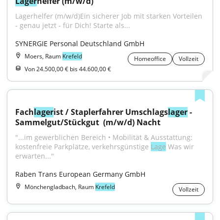
Lager
helfer (m/w/d)
Lagerhelfer (m/w/d)Ein sicherer Job mit starken Vorteilen 
- genau jetzt - für Dich! Starte als...
SYNERGIE Personal Deutschland GmbH
Moers, Raum
Krefeld
Homeoffice
Vollzeit
Von 24.500,00 € bis 44.600,00 €
Fach
lager
ist / Staplerfahrer Umschlags
lager
 - 
Sammelgut/Stückgut ​ (m/w/d) Nacht
"...im gewerblichen Bereich • Mobilität & Ausstattung: 
kostenfreie Parkplätze, verkehrsgünstige 
Lage
 Was wir 
erwarten..."
Raben Trans European Germany GmbH
Mönchengladbach, Raum
Krefeld
Vollzeit