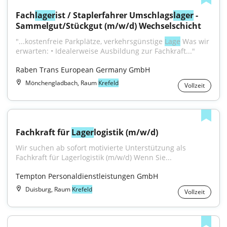
Fach
lager
ist / Staplerfahrer Umschlags
lager
 - 
Sammelgut/Stückgut​ (m/w/d) Wechselschicht
"...kostenfreie Parkplätze, verkehrsgünstige 
Lage
 Was wir 
erwarten: • Idealerweise Ausbildung zur Fachkraft..."
Raben Trans European Germany GmbH
Mönchengladbach, Raum
Krefeld
Vollzeit
Fachkraft für 
Lager
logistik (m/w/d)
Wir suchen ab sofort motivierte Unterstützung als 
Fachkraft für Lagerlogistik (m/w/d) Wenn Sie...
Tempton Personaldienstleistungen GmbH
Duisburg, Raum
Krefeld
Vollzeit