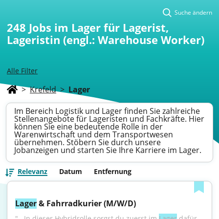
Suche ändern
248
Jobs im Lager für Lagerist,
Lageristin (engl.: Warehouse Worker)
Alle Filter
>
Krefeld
>
Lager
Im Bereich Logistik und Lager finden Sie zahlreiche
Stellenangebote für Lageristen und Fachkräfte. Hier
können Sie eine bedeutende Rolle in der
Warenwirtschaft und dem Transportwesen
übernehmen. Stöbern Sie durch unsere
Jobanzeigen und starten Sie Ihre Karriere im Lager.
Relevanz
Datum
Entfernung
Lager
 & Fahrradkurier (M/W/D)
"...In dieser Hybridrolle sorgst du zuerst im 
Lager
 dafür, 