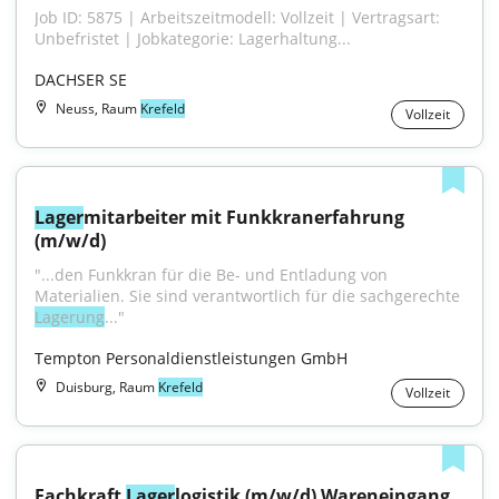
Job ID: 5875 | Arbeitszeitmodell: Vollzeit | Vertragsart: 
Unbefristet | Jobkategorie: Lagerhaltung...
DACHSER SE
Neuss, Raum
Krefeld
Vollzeit
Lager
mitarbeiter mit Funkkranerfahrung 
(m/w/d)
"...den Funkkran für die Be- und Entladung von 
Materialien. Sie sind verantwortlich für die sachgerechte 
Lagerung
..."
Tempton Personaldienstleistungen GmbH
Duisburg, Raum
Krefeld
Vollzeit
Fachkraft 
Lager
logistik (m/w/d) Wareneingang 