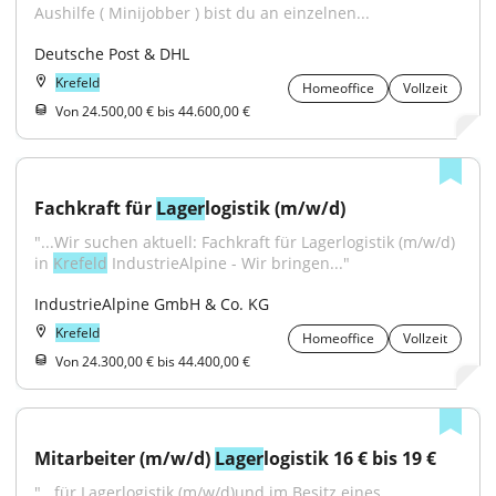
Aushilfe ( Minijobber ) bist du an einzelnen...
Deutsche Post & DHL
Krefeld
Homeoffice
Vollzeit
Von 24.500,00 € bis 44.600,00 €
Fachkraft für 
Lager
logistik (m/w/d)
"...Wir suchen aktuell: Fachkraft für Lagerlogistik (m/w/d) 
in 
Krefeld
 IndustrieAlpine - Wir bringen..."
IndustrieAlpine GmbH & Co. KG
Krefeld
Homeoffice
Vollzeit
Von 24.300,00 € bis 44.400,00 €
Mitarbeiter (m/w/d) 
Lager
logistik 16 € bis 19 €
"...für Lagerlogistik (m/w/d)und im Besitz eines 