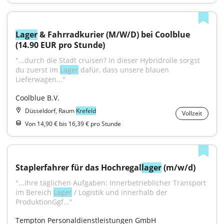
Lager
 & Fahrradkurier (M/W/D) bei Coolblue 
(14.90 EUR pro Stunde)
"...durch die Stadt cruisen? In dieser Hybridrolle sorgst 
du zuerst im 
Lager
 dafür, dass unsere blauen 
Lieferwagen..."
Coolblue B.V.
Düsseldorf, Raum
Krefeld
Vollzeit
Von 14,90 € bis 16,39 € pro Stunde
Staplerfahrer für das Hochregal
lager
 (m/w/d)
"...Ihre täglichen Aufgaben: Innerbetrieblicher Transport 
im Bereich 
Lager
 / Logistik und innerhalb der 
ProduktionGgf..."
Tempton Personaldienstleistungen GmbH