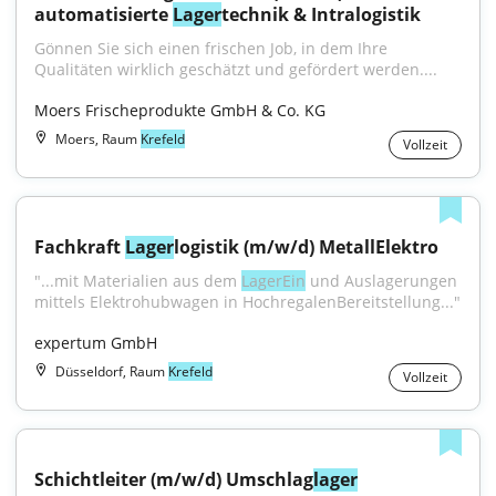
automatisierte 
Lager
technik & Intralogistik
Gönnen Sie sich einen frischen Job, in dem Ihre 
Qualitäten wirklich geschätzt und gefördert werden....
Moers Frischeprodukte GmbH & Co. KG
Moers, Raum
Krefeld
Vollzeit
Fachkraft 
Lager
logistik (m/w/d) MetallElektro
"...mit Materialien aus dem 
LagerEin
 und Auslagerungen 
mittels Elektrohubwagen in HochregalenBereitstellung..."
expertum GmbH
Düsseldorf, Raum
Krefeld
Vollzeit
Schichtleiter (m/w/d) Umschlag
lager