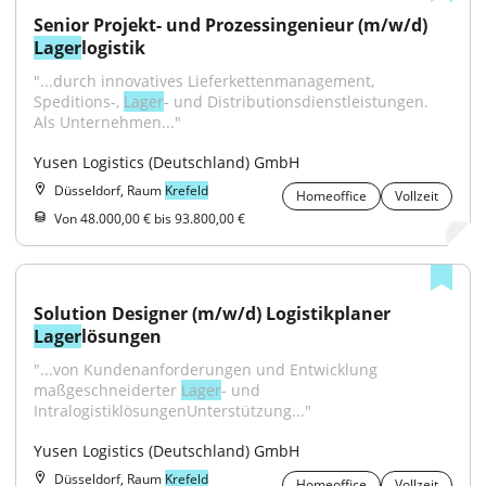
Senior Projekt- und Prozessingenieur (m/w/d) 
Lager
logistik
"...durch innovatives Lieferkettenmanagement, 
Speditions-, 
Lager
- und Distributionsdienstleistungen. 
Als Unternehmen..."
Yusen Logistics (Deutschland) GmbH
Düsseldorf, Raum
Krefeld
Homeoffice
Vollzeit
Von 48.000,00 € bis 93.800,00 €
Solution Designer (m/w/d) Logistikplaner 
Lager
lösungen
"...von Kundenanforderungen und Entwicklung 
maßgeschneiderter 
Lager
- und 
IntralogistiklösungenUnterstützung..."
Yusen Logistics (Deutschland) GmbH
Düsseldorf, Raum
Krefeld
Homeoffice
Vollzeit