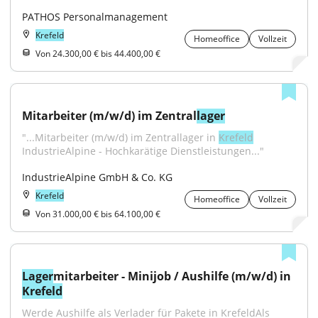
PATHOS Personalmanagement
Krefeld
Homeoffice
Vollzeit
Von 24.300,00 € bis 44.400,00 €
Mitarbeiter (m/w/d) im Zentral
lager
"...Mitarbeiter (m/w/d) im Zentrallager in 
Krefeld
IndustrieAlpine - Hochkarätige Dienstleistungen..."
IndustrieAlpine GmbH & Co. KG
Krefeld
Homeoffice
Vollzeit
Von 31.000,00 € bis 64.100,00 €
Lager
mitarbeiter - Minijob / Aushilfe (m/w/d) in 
Krefeld
Werde Aushilfe als Verlader für Pakete in KrefeldAls 