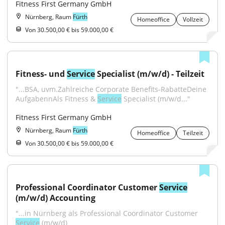
Fitness First Germany GmbH
Nürnberg, Raum
Fürth
Homeoffice
Vollzeit
Von 30.500,00 € bis 59.000,00 €
Fitness- und 
Service
 Specialist (m/w/d) - Teilzeit
"...BSA, uvm.Zahlreiche Corporate Benefits-RabatteDeine 
AufgabennAls Fitness & 
Service
 Specialist (m/w/d..."
Fitness First Germany GmbH
Nürnberg, Raum
Fürth
Homeoffice
Teilzeit
Von 30.500,00 € bis 59.000,00 €
Professional Coordinator Customer 
Service
(m/w/d) Accounting
"...in Nürnberg als Professional Coordinator Customer 
Service
 (m/w/d) 