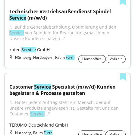
Technischer Vertriebsaußendienst Spindel-
Service
 (m/w/d)
"...auf die Generalüberholung, Optimierung und den 
Service
 von Spindeln für Bearbeitungsmaschinen. 
Unsere Kunden schätzen..."
kptec 
Service
 GmbH
Nürnberg, Nordbayern, Raum
Fürth
Homeoffice
Vollzeit
Customer 
Service
 Specialist (m/w/d) Kunden 
begeistern & Prozesse gestalten
"...Hinter jedem Auftrag steht ein Mensch, der auf 
unsere Produkte angewiesen ist. Gestalte mit uns den 
Customer 
Service
..."
TERUMO Deutschland GmbH
Nürnberg, Raum
Fürth
Homeoffice
Vollzeit