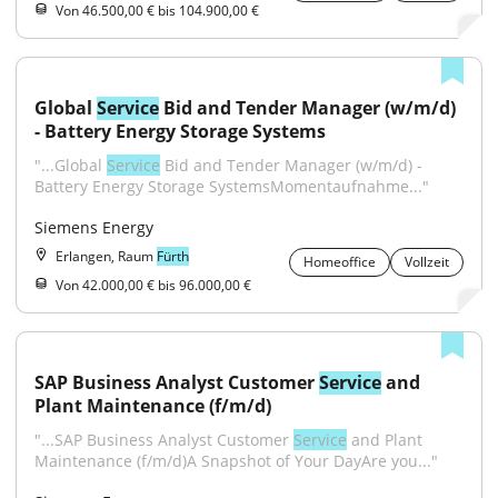
Von 46.500,00 € bis 104.900,00 €
Global 
Service
 Bid and Tender Manager (w/m/d) 
- Battery Energy Storage Systems
"...Global 
Service
 Bid and Tender Manager (w/m/d) - 
Battery Energy Storage SystemsMomentaufnahme..."
Siemens Energy
Erlangen, Raum
Fürth
Homeoffice
Vollzeit
Von 42.000,00 € bis 96.000,00 €
SAP Business Analyst Customer 
Service
 and 
Plant Maintenance (f/m/d)
"...SAP Business Analyst Customer 
Service
 and Plant 
Maintenance (f/m/d)A Snapshot of Your DayAre you..."