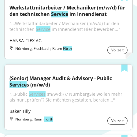
Werkstattmitarbeiter / Mechaniker (m/w/d) für 
den technischen 
Service
 im Innendienst
"...Werkstattmitarbeiter / Mechaniker (m/w/d) für den 
technischen 
Service
 im Innendienst Hier bewerben..."
HANSA-FLEX AG
Nürnberg, Fischbach, Raum
Fürth
Vollzeit
(Senior) Manager Audit & Advisory - Public 
Service
s (m/w/d)
"...Public 
Services
 (m/w/d)) // NürnbergSie wollen mehr 
als nur „prüfen“? Sie möchten gestalten, beraten..."
Baker Tilly
Nürnberg, Raum
Fürth
Vollzeit