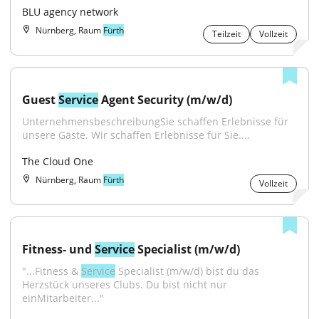
BLU agency network
Nürnberg, Raum
Fürth
Teilzeit
Vollzeit
Guest 
Service
 Agent Security (m/w/d)
UnternehmensbeschreibungSie schaffen Erlebnisse für 
unsere Gäste. Wir schaffen Erlebnisse für Sie....
The Cloud One
Nürnberg, Raum
Fürth
Vollzeit
Fitness- und 
Service
 Specialist (m/w/d)
"...Fitness & 
Service
 Specialist (m/w/d) bist du das 
Herzstück unseres Clubs. Du bist nicht nur 
einMitarbeiter..."