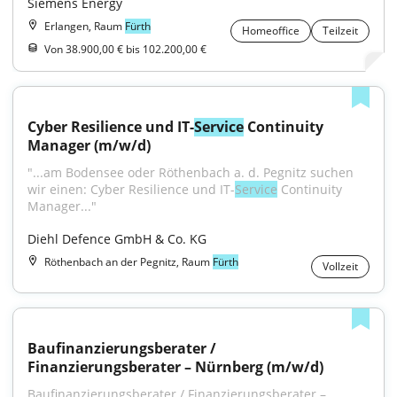
Siemens Energy
Erlangen, Raum
Fürth
Homeoffice
Teilzeit
Von 38.900,00 € bis 102.200,00 €
Cyber Resilience und IT-
Service
 Continuity 
Manager (m/w/d)
"...am Bodensee oder Röthenbach a. d. Pegnitz suchen 
wir einen: Cyber Resilience und IT-
Service
 Continuity 
Manager..."
Diehl Defence GmbH & Co. KG
Röthenbach an der Pegnitz, Raum
Fürth
Vollzeit
Baufinanzierungsberater / 
Finanzierungsberater – Nürnberg (m/w/d)
Baufinanzierungsberater / Finanzierungsberater – 