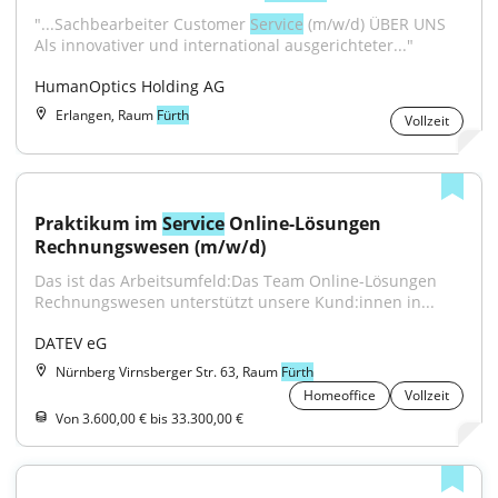
"...Sachbearbeiter Customer 
Service
 (m/w/d) ÜBER UNS 
Als innovativer und international ausgerichteter..."
HumanOptics Holding AG
Erlangen, Raum
Fürth
Vollzeit
Praktikum im 
Service
 Online-Lösungen 
Rechnungswesen (m/w/d)
Das ist das Arbeitsumfeld:Das Team Online-Lösungen 
Rechnungswesen unterstützt unsere Kund:innen in...
DATEV eG
Nürnberg Virnsberger Str. 63, Raum
Fürth
Homeoffice
Vollzeit
Von 3.600,00 € bis 33.300,00 €