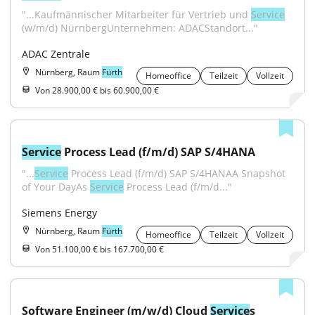
"...Kaufmännischer Mitarbeiter für Vertrieb und 
Service
(w/m/d) NürnbergUnternehmen: ADACStandort..."
ADAC Zentrale
Nürnberg, Raum
Fürth
Homeoffice
Teilzeit
Vollzeit
Von 28.900,00 € bis 60.900,00 €
Service
 Process Lead (f/m/d) SAP S/4HANA
"...
Service
 Process Lead (f/m/d) SAP S/4HANAA Snapshot 
of Your DayAs 
Service
 Process Lead (f/m/d..."
Siemens Energy
Nürnberg, Raum
Fürth
Homeoffice
Teilzeit
Vollzeit
Von 51.100,00 € bis 167.700,00 €
Software Engineer (m/w/d) Cloud 
Service
s