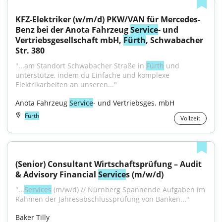
KFZ-Elektriker (w/m/d) PKW/VAN für Mercedes-
Benz bei der Anota Fahrzeug 
Service
- und 
Vertriebsgesellschaft mbH, 
Fürth
, Schwabacher 
Str. 380
"...am Standort Schwabacher Straße in 
Fürth
 und 
unterstütze, indem du Einfache und komplexe 
Elektrikarbeiten an unseren..."
Anota Fahrzeug 
Service
- und Vertriebsges. mbH
Fürth
Vollzeit
(Senior) Consultant Wirtschaftsprüfung – Audit 
& Advisory Financial 
Service
s (m/w/d)
"...
Services
 (m/w/d) // Nürnberg Spannende Aufgaben im 
Rahmen der Jahresabschlussprüfung von Banken..."
Baker Tilly