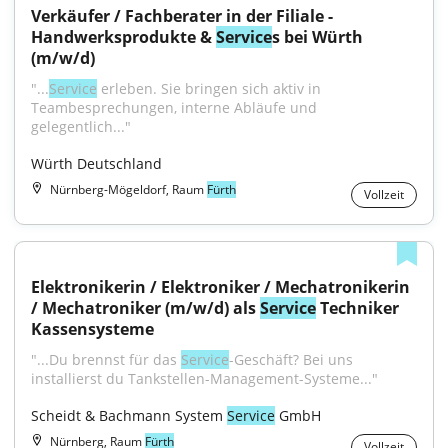
Verkäufer / Fachberater in der Filiale - 
Handwerksprodukte & 
Service
s bei Würth 
(m/w/d)
"...
Service
 erleben. Sie bringen sich aktiv in 
Teambesprechungen, interne Abläufe und 
gelegentlich..."
Würth Deutschland
Nürnberg-Mögeldorf, Raum
Fürth
Vollzeit
Elektronikerin / Elektroniker / Mechatronikerin 
/ Mechatroniker (m/w/d) als 
Service
 Techniker 
Kassensysteme
"...Du brennst für das 
Service
-Geschäft? Bei uns 
installierst du Tankstellen-Management-Systeme..."
Scheidt & Bachmann System 
Service
 GmbH
Nürnberg, Raum
Fürth
Vollzeit