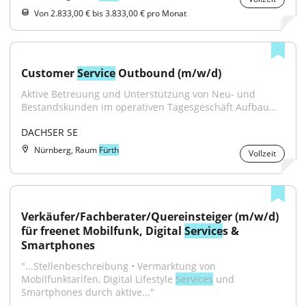
Von 2.833,00 € bis 3.833,00 € pro Monat
Customer 
Service
 Outbound (m/w/d)
Aktive Betreuung und Unterstützung von Neu- und 
Bestandskunden im operativen Tagesgeschäft Aufbau...
DACHSER SE
Nürnberg, Raum
Fürth
Vollzeit
Verkäufer/Fachberater/Quereinsteiger (m/w/d) 
für freenet Mobilfunk, Digital 
Service
s & 
Smartphones
"...Stellenbeschreibung • Vermarktung von 
Mobilfunktarifen, Digital Lifestyle 
Services
 und 
Smartphones durch aktive..."