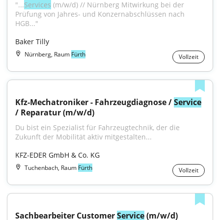
"...
Services
 (m/w/d) // Nürnberg Mitwirkung bei der 
Prüfung von Jahres- und Konzernabschlüssen nach 
HGB..."
Baker Tilly
Nürnberg, Raum
Fürth
Vollzeit
Kfz-Mechatroniker - Fahrzeugdiagnose / 
Service
/ Reparatur (m/w/d)
Du bist ein Spezialist für Fahrzeugtechnik, der die 
Zukunft der Mobilität aktiv mitgestalten...
KFZ-EDER GmbH & Co. KG
Tuchenbach, Raum
Fürth
Vollzeit
Sachbearbeiter Customer 
Service
 (m/w/d)