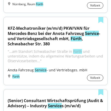
Nürnberg, Raum
Fürth
Vollzeit
KFZ-Mechatroniker (w/m/d) PKW/VAN für 
Mercedes-Benz bei der Anota Fahrzeug 
Service
- 
und Vertriebsgesellschaft mbH, 
Fürth
, 
Schwabacher Str. 380
"...am Standort Schwabacher Straße in 
Fürth
 und 
unterstütze, indem du allgemeine Wartungsarbeiten und 
Ölservicearbeiten..."
Anota Fahrzeug 
Service
- und Vertriebsges. mbH
Fürth
Vollzeit
(Senior) Consultant Wirtschaftsprüfung (Audit & 
Advisory) – Industry 
Service
s (m/w/d)