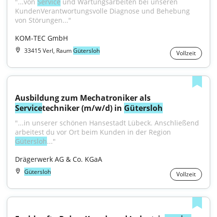
"...von 
Service
 und Wartungsarbeiten bei unseren 
KundenVerantwortungsvolle Diagnose und Behebung 
von Störungen..."
KOM-TEC GmbH
33415 Verl, Raum
Gütersloh
Vollzeit
Ausbildung zum Mechatroniker als 
Service
techniker (m/w/d) in 
Gütersloh
"...in unserer schönen Hansestadt Lübeck. Anschließend 
arbeitest du vor Ort beim Kunden in der Region 
Gütersloh
..."
Drägerwerk AG & Co. KGaA
Gütersloh
Vollzeit