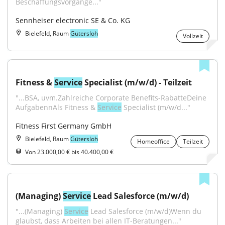
Beschaffungsvorgänge..."
Sennheiser electronic SE & Co. KG
Bielefeld, Raum
Gütersloh
Vollzeit
Fitness & 
Service
 Specialist (m/w/d) - Teilzeit
"...BSA, uvm.Zahlreiche Corporate Benefits-RabatteDeine 
AufgabennAls Fitness & 
Service
 Specialist (m/w/d..."
Fitness First Germany GmbH
Bielefeld, Raum
Gütersloh
Homeoffice
Teilzeit
Von 23.000,00 € bis 40.400,00 €
(Managing) 
Service
 Lead Salesforce (m/w/d)
"...(Managing) 
Service
 Lead Salesforce (m/w/d)Wenn du 
glaubst, dass Arbeiten bei allen IT-Beratungen..."