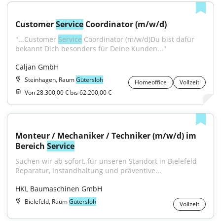
Customer 
Service
 Coordinator (m/w/d)
"...Customer 
Service
 Coordinator (m/w/d)Du bist dafür 
bekannt Dich besonders für Deine Kunden..."
Caljan GmbH
Steinhagen, Raum
Gütersloh
Homeoffice
Vollzeit
Von 28.300,00 € bis 62.200,00 €
Monteur / Mechaniker / Techniker (m/w/d) im 
Bereich 
Service
Suchen wir ab sofort, für unseren Standort in Bielefeld 
Reparatur, Instandhaltung und präventive...
HKL Baumaschinen GmbH
Bielefeld, Raum
Gütersloh
Vollzeit