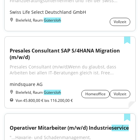
Finanzberatungsunternehmen und Teil der Swiss...
Swiss Life Select Deutschland GmbH
Bielefeld, Raum
Gütersloh
Vollzeit
Presales Consultant SAP S/4HANA Migration 
(m/w/d)
Presales Consultant (m/w/d)Wenn du glaubst, dass 
Arbeiten bei allen IT-Beratungen gleich ist. Free...
mindsquare AG
Bielefeld, Raum
Gütersloh
Homeoffice
Vollzeit
Von 45.800,00 € bis 116.200,00 €
Operativer Mitarbeiter (m/w/d) Industrie
service
"...Havarie- und Schadenmanagement, 