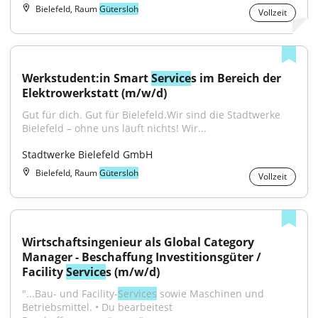
Bielefeld, Raum
Gütersloh
Vollzeit
Werkstudent:in Smart 
Service
s im Bereich der 
Elektrowerkstatt (m/w/d)
Gut für dich. Gut für Bielefeld.Wir sind die Stadtwerke 
Bielefeld – ohne uns läuft nichts! Wir...
Stadtwerke Bielefeld GmbH
Bielefeld, Raum
Gütersloh
Vollzeit
Wirtschaftsingenieur als Global Category 
Manager - Beschaffung Investitionsgüter / 
Facility 
Service
s (m/w/d)
"...Bau- und Facility-
Services
 sowie Maschinen und 
Betriebsmittel. • Du bearbeitest 