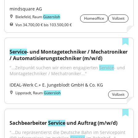
mindsquare AG
Bielefeld, Raum
Gütersloh
Homeoffice
Vollzeit
Von 34.700,00 € bis 103.500,00 €
Service
- und Montagetechniker / Mechatroniker 
/ Automatisierungstechniker (m/w/d)
"...Zeitpunkt suchen wir einen engagierten 
Service
- und 
Montagetechniker / Mechatroniker..."
IDEAL-Werk C.+ E. Jungeblodt GmbH & Co. KG
Lippstadt, Raum
Gütersloh
Vollzeit
Sachbearbeiter 
Service
 und Auftrag (m/w/d)
"...Du repräsentierst die Deutsche Bahn im Servicepoint 