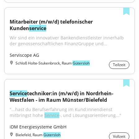
Mitarbeiter (m/w/d) telefonischer 
Kunden
service
Wir sind ein innovativer Bankendienstleister innerhalb 
der genossenschaftlichen FinanzGruppe und...
Serviscope AG
Schloß Holte-Stukenbrock, Raum
Gütersloh
Teilzeit
Service
techniker:in (m/w/d) in Nordrhein-
Westfalen - im Raum Münster/Bielefeld
"...hast du Berufserfahrung im Kund:innendienst 
mitbringst hohe 
Service
-, und Lösungsorientierung..."
iDM Energiesysteme GmbH
Bielefeld, Raum
Gütersloh
Vollzeit