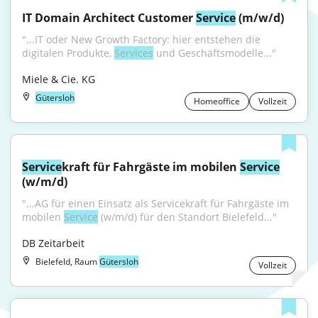
IT Domain Architect Customer 
Service
 (m/w/d)
"...IT oder New Growth Factory: hier entstehen die 
digitalen Produkte, 
Services
 und Geschäftsmodelle..."
Miele & Cie. KG
Gütersloh
Homeoffice
Vollzeit
Service
kraft für Fahrgäste im mobilen 
Service
(w/m/d)
"...AG für einen Einsatz als Servicekraft für Fahrgäste im 
mobilen 
Service
 (w/m/d) für den Standort Bielefeld..."
DB Zeitarbeit
Bielefeld, Raum
Gütersloh
Vollzeit