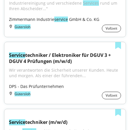
Industriereinigung und verschiedene 
Services
 rund um 
Ihren Abscheider..."
Zimmermann Industrie
service
 GmbH & Co. KG
Gütersloh
Vollzeit
Service
techniker / Elektroniker für DGUV 3 + 
DGUV 4 Prüfungen (m/w/d)
Wir verantworten die Sicherheit unserer Kunden. Heute 
und morgen. Als einer der führenden...
DPS - Das Prüfunternehmen
Gütersloh
Vollzeit
Service
techniker (m/w/d)