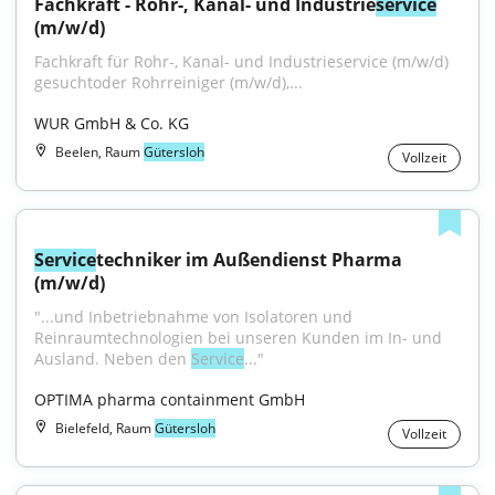
Fachkraft - Rohr-, Kanal- und Industrie
service
(m/w/d)
Fachkraft für Rohr-, Kanal- und Industrieservice (m/w/d) 
gesuchtoder Rohrreiniger (m/w/d),...
WUR GmbH & Co. KG
Beelen, Raum
Gütersloh
Vollzeit
Service
techniker im Außendienst Pharma 
(m/w/d)
"...und Inbetriebnahme von Isolatoren und 
Reinraumtechnologien bei unseren Kunden im In- und 
Ausland. Neben den 
Service
..."
OPTIMA pharma containment GmbH
Bielefeld, Raum
Gütersloh
Vollzeit