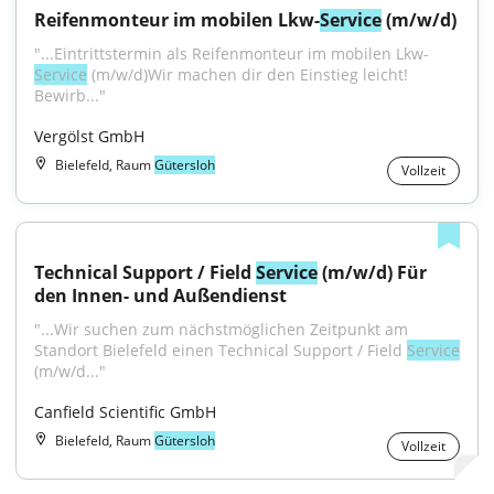
Reifenmonteur im mobilen Lkw-
Service
 (m/w/d)
"...Eintrittstermin als Reifenmonteur im mobilen Lkw-
Service
 (m/w/d)Wir machen dir den Einstieg leicht! 
Bewirb..."
Vergölst GmbH
Bielefeld, Raum
Gütersloh
Vollzeit
Technical Support / Field 
Service
 (m/w/d) Für 
den Innen- und Außendienst
"...Wir suchen zum nächstmöglichen Zeitpunkt am 
Standort Bielefeld einen Technical Support / Field 
Service
(m/w/d..."
Canfield Scientific GmbH
Bielefeld, Raum
Gütersloh
Vollzeit