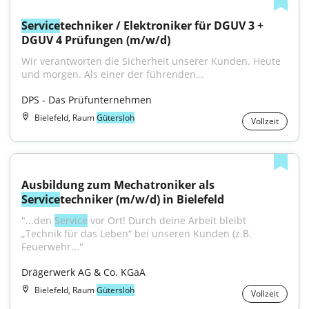
Service
techniker / Elektroniker für DGUV 3 + 
DGUV 4 Prüfungen (m/w/d)
Wir verantworten die Sicherheit unserer Kunden. Heute 
und morgen. Als einer der führenden...
DPS - Das Prüfunternehmen
Bielefeld, Raum
Gütersloh
Vollzeit
Ausbildung zum Mechatroniker als 
Service
techniker (m/w/d) in Bielefeld
"...den 
Service
 vor Ort! Durch deine Arbeit bleibt 
„Technik für das Leben“ bei unseren Kunden (z.B. 
Feuerwehr..."
Drägerwerk AG & Co. KGaA
Bielefeld, Raum
Gütersloh
Vollzeit