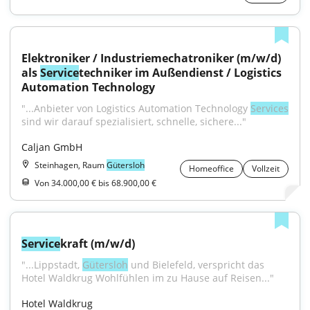
Elektroniker / Industriemechatroniker (m/w/d) 
als 
Service
techniker im Außendienst / Logistics 
Automation Technology
"...Anbieter von Logistics Automation Technology 
Services
sind wir darauf spezialisiert, schnelle, sichere..."
Caljan GmbH
Steinhagen, Raum
Gütersloh
Homeoffice
Vollzeit
Von 34.000,00 € bis 68.900,00 €
Service
kraft (m/w/d)
"...Lippstadt, 
Gütersloh
 und Bielefeld, verspricht das 
Hotel Waldkrug Wohlfühlen im zu Hause auf Reisen..."
Hotel Waldkrug