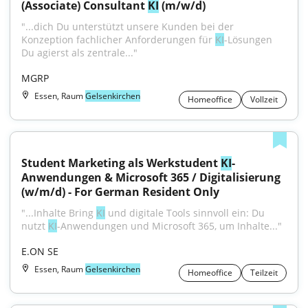
(Associate) Consultant 
KI
 (m/w/d)
"...dich Du unterstützt unsere Kunden bei der 
Konzeption fachlicher Anforderungen für 
KI
-Lösungen 
Du agierst als zentrale..."
MGRP
Essen, Raum
Gelsenkirchen
Homeoffice
Vollzeit
Student Marketing als Werkstudent 
KI
-
Anwendungen & Microsoft 365 / Digitalisierung 
(w/m/d) - For German Resident Only
"...Inhalte Bring 
KI
 und digitale Tools sinnvoll ein: Du 
nutzt 
KI
-Anwendungen und Microsoft 365, um Inhalte..."
E.ON SE
Essen, Raum
Gelsenkirchen
Homeoffice
Teilzeit