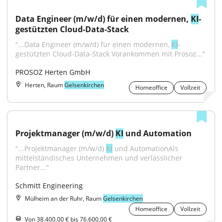
Data Engineer (m/w/d) für einen modernen, 
KI
-
gestützten Cloud-Data-Stack
"...Data Engineer (m/w/d) für einen modernen, 
KI
-
gestützten Cloud-Data-Stack Vorankommen mit Prosoz..."
PROSOZ Herten GmbH
Herten, Raum
Gelsenkirchen
Homeoffice
Vollzeit
Projektmanager (m/w/d) 
KI
 und Automation
"...Projektmanager (m/w/d) 
KI
 und AutomationAls 
mittelständisches Unternehmen und verlässlicher 
Partner..."
Schmitt Engineering
Mülheim an der Ruhr, Raum
Gelsenkirchen
Homeoffice
Vollzeit
Von 38.400,00 € bis 76.600,00 €