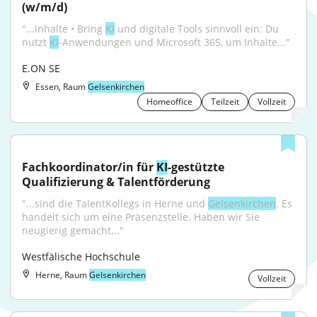
(w/m/d)
"...Inhalte • Bring 
KI
 und digitale Tools sinnvoll ein: Du 
nutzt 
KI
-Anwendungen und Microsoft 365, um Inhalte..."
E.ON SE
Essen, Raum
Gelsenkirchen
Homeoffice
Teilzeit
Vollzeit
Fachkoordinator/in für 
KI
-gestützte 
Qualifizierung & Talentförderung
"...sind die TalentKollegs in Herne und 
Gelsenkirchen
. Es 
handelt sich um eine Präsenzstelle. Haben wir Sie 
neugierig gemacht..."
Westfälische Hochschule
Herne, Raum
Gelsenkirchen
Vollzeit