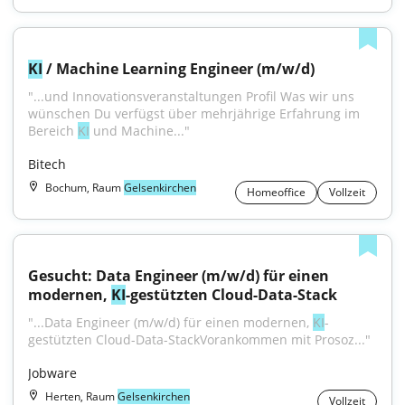
KI
 / Machine Learning Engineer (m/w/d)
"...und Innovationsveranstaltungen Profil Was wir uns 
wünschen Du verfügst über mehrjährige Erfahrung im 
Bereich 
KI
 und Machine..."
Bitech
Bochum, Raum
Gelsenkirchen
Homeoffice
Vollzeit
Gesucht: Data Engineer (m/w/d) für einen 
modernen, 
KI
-gestützten Cloud-Data-Stack
"...Data Engineer (m/w/d) für einen modernen, 
KI
-
gestützten Cloud-Data-StackVorankommen mit Prosoz..."
Jobware
Herten, Raum
Gelsenkirchen
Vollzeit