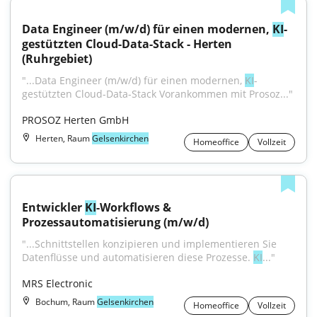
Data Engineer (m/w/d) für einen modernen, 
KI
-
gestützten Cloud-Data-Stack - Herten 
(Ruhrgebiet)
"...Data Engineer (m/w/d) für einen modernen, 
KI
-
gestützten Cloud-Data-Stack Vorankommen mit Prosoz..."
PROSOZ Herten GmbH
Herten, Raum
Gelsenkirchen
Homeoffice
Vollzeit
Entwickler 
KI
-Workflows & 
Prozessautomatisierung (m/w/d)
"...Schnittstellen konzipieren und implementieren Sie 
Datenflüsse und automatisieren diese Prozesse. 
KI
..."
MRS Electronic
Bochum, Raum
Gelsenkirchen
Homeoffice
Vollzeit