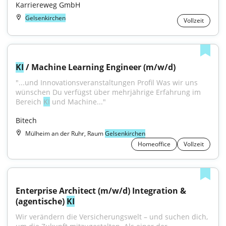
Karriereweg GmbH
Gelsenkirchen
Vollzeit
KI
 / Machine Learning Engineer (m/w/d)
"...und Innovationsveranstaltungen Profil Was wir uns 
wünschen Du verfügst über mehrjährige Erfahrung im 
Bereich 
KI
 und Machine..."
Bitech
Mülheim an der Ruhr, Raum
Gelsenkirchen
Homeoffice
Vollzeit
Enterprise Architect (m/w/d) Integration & 
(agentische) 
KI
Wir verändern die Versicherungswelt – und suchen dich, 