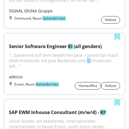
um die Zukunft mitzugestalten. Als einer der...
SIGNAL IDUNA Gruppe
Dortmund, Raum
Gelsenkirchen
Vollzeit
Senior Software Engineer 
KI
 (all genders)
"...basierend auf dem bewährten Java- / JavaScript-Stack 
(Web-Frontends mit Java Backends) und 
KI
-Prozessen 
(oft..."
adesso
Essen, Raum
Gelsenkirchen
Homeoffice
Vollzeit
SAP EWM Inhouse Consultant (m/w/d) - 
KI
!
Unser Kunde, ein etabliertes, internationales 
Unternehmen in Raum Essen, sucht einen neuen...