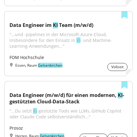
Data Engineer im 
KI
 Team (m/w/d)
"...und -pipelines in der Microsoft-Azure-Cloud, 
insbesondere für den Einsatz in 
KI
- und Machine-
Learning-Anwendungen..."
FOM Hochschule
Essen, Raum
Gelsenkirchen
Vollzeit
Data Engineer (m/w/d) für einen modernen, 
KI
-
gestützten Cloud-Data-Stack
"...Du setzt 
KI
-gestützte Tools wie LLMs, GitHub Copilot 
oder Claude Code selbstverständlich..."
Prosoz
Herten, Raum
Gelsenkirchen