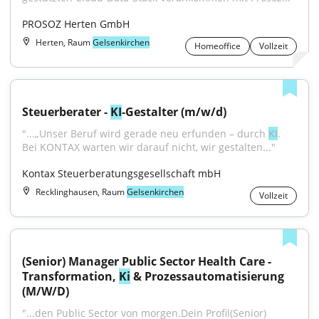
PROSOZ Herten GmbH
Herten, Raum
Gelsenkirchen
Homeoffice
Vollzeit
Steuerberater - 
KI
-Gestalter (m/w/d)
"...„Unser Beruf wird gerade neu erfunden – durch 
KI
. 
Bei KONTAX warten wir darauf nicht, wir gestalten..."
Kontax Steuerberatungsgesellschaft mbH
Recklinghausen, Raum
Gelsenkirchen
Vollzeit
(Senior) Manager Public Sector Health Care - 
Transformation, 
Ki
 & Prozessautomatisierung 
(M/W/D)
"...den Public Sector von morgen.Dein Profil(Senior) 