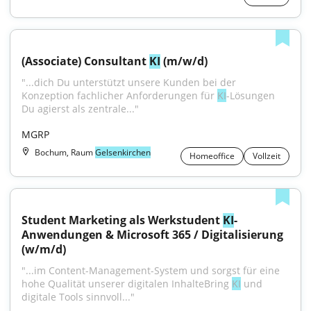
(Associate) Consultant 
KI
 (m/w/d)
"...dich Du unterstützt unsere Kunden bei der 
Konzeption fachlicher Anforderungen für 
KI
-Lösungen 
Du agierst als zentrale..."
MGRP
Bochum, Raum
Gelsenkirchen
Homeoffice
Vollzeit
Student Marketing als Werkstudent 
KI
-
Anwendungen & Microsoft 365 / Digitalisierung 
(w/m/d)
"...im Content-Management-System und sorgst für eine 
hohe Qualität unserer digitalen InhalteBring 
KI
 und 
digitale Tools sinnvoll..."