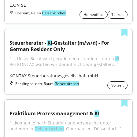
E.ON SE
Bochum, Raum
Gelsenkirchen
Homeoffice
Teilzeit
Steuerberater - 
KI
-Gestalter (m/w/d) - For 
German Resident Only
"...„Unser Beruf wird gerade neu erfunden – durch 
KI
. 
Bei KONTAX warten wir darauf nicht, wir gestalten..."
KONTAX Steuerberatungsgesellschaft mbH
Recklinghausen, Raum
Gelsenkirchen
Vollzeit
Praktikum Prozessmanagement & 
KI
"...können je nach Situation und Absprache unter 
anderem in 
Gelsenkirchen
, Oberhausen, Düsseldorf..."