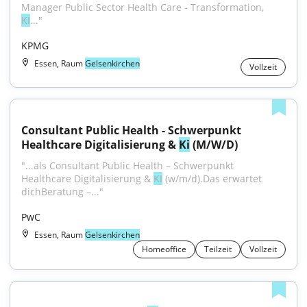
Manager Public Sector Health Care - Transformation, 
KI
..."
KPMG
Essen, Raum
Gelsenkirchen
Vollzeit
Consultant Public Health - Schwerpunkt 
Healthcare Digitalisierung & 
Ki
 (M/W/D)
"...als Consultant Public Health – Schwerpunkt 
Healthcare Digitalisierung & 
KI
 (w/m/d).Das erwartet 
dichBeratung –..."
PwC
Essen, Raum
Gelsenkirchen
Homeoffice
Teilzeit
Vollzeit