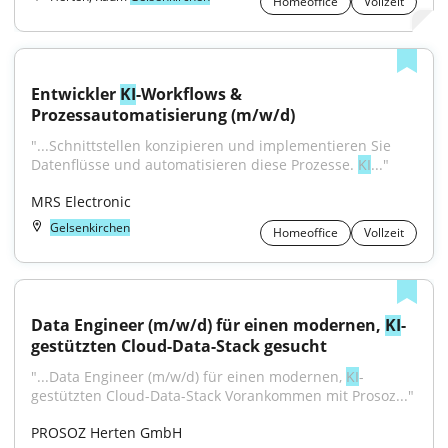
Homeoffice
Vollzeit
Entwickler 
KI
-Workflows & 
Prozessautomatisierung (m/w/d)
"...Schnittstellen konzipieren und implementieren Sie 
Datenflüsse und automatisieren diese Prozesse. 
KI
..."
MRS Electronic
Gelsenkirchen
Homeoffice
Vollzeit
Data Engineer (m/w/d) für einen modernen, 
KI
-
gestützten Cloud-Data-Stack gesucht
"...Data Engineer (m/w/d) für einen modernen, 
KI
-
gestützten Cloud-Data-Stack Vorankommen mit Prosoz..."
PROSOZ Herten GmbH