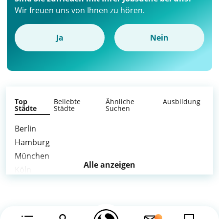
Wir freuen uns von Ihnen zu hören.
Ja
Nein
Top
Beliebte
Ähnliche
Ausbildung
Städte
Städte
Suchen
Berlin
Hamburg
München
Alle anzeigen
Köln
Frankfurt am Main
Stuttgart
Düsseldorf