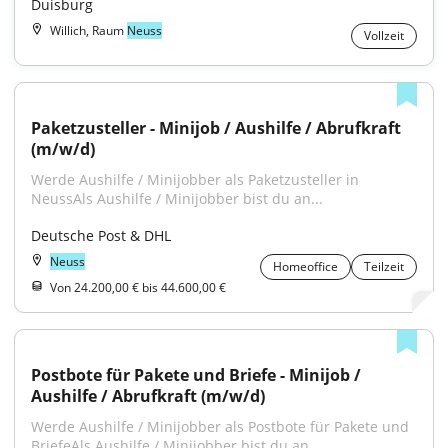
Duisburg
Willich, Raum
Neuss
Vollzeit
Paketzusteller - Minijob / Aushilfe / Abrufkraft 
(m/w/d)
Werde Aushilfe / Minijobber als Paketzusteller in 
NeussAls Aushilfe / Minijobber bist du an...
Deutsche Post & DHL
Neuss
Homeoffice
Teilzeit
Von 24.200,00 € bis 44.600,00 €
Postbote für Pakete und Briefe - Minijob / 
Aushilfe / Abrufkraft (m/w/d)
Werde Aushilfe / Minijobber als Postbote für Pakete und 
BriefeAls Aushilfe / Minijobber bist du an...