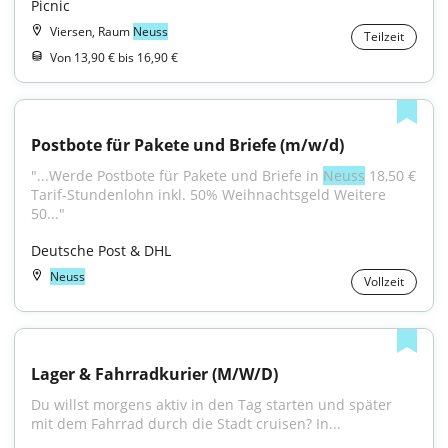
Picnic
Viersen, Raum
Neuss
Teilzeit
Von 13,90 € bis 16,90 €
Postbote für Pakete und Briefe (m/w/d)
"...Werde Postbote für Pakete und Briefe in 
Neuss
 18,50 € 
Tarif-Stundenlohn inkl. 50% Weihnachtsgeld Weitere 
50..."
Deutsche Post & DHL
Neuss
Vollzeit
Lager & Fahrradkurier (M/W/D)
Du willst morgens aktiv in den Tag starten und später 
mit dem Fahrrad durch die Stadt cruisen? In...