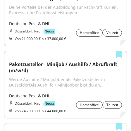
Deine Vorteile bei der Ausbildung zur Fachkraft Kurier-, 
Express- und Postdienstleistungen...
Deutsche Post & DHL
Düsseldorf, Raum
Neuss
Homeoffice
Vollzeit
Von 21.000,00 € bis 37.800,00 €
Paketzusteller - Minijob / Aushilfe / Abrufkraft 
(m/w/d)
Werde Aushilfe / Minijobber als Paketzusteller in 
DüsseldorfAls Aushilfe / Minijobber bist du an...
Deutsche Post & DHL
Düsseldorf, Raum
Neuss
Homeoffice
Teilzeit
Von 24.200,00 € bis 44.600,00 €