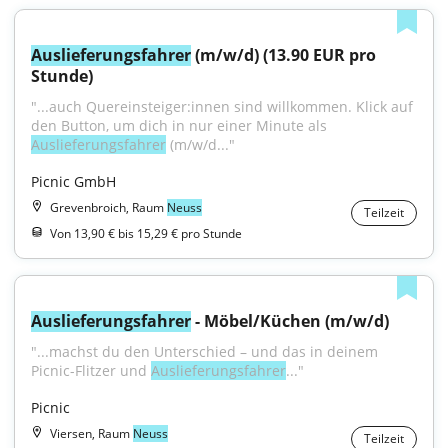
Auslieferungsfahrer
 (m/w/d) (13.90 EUR pro 
Stunde)
"...auch Quereinsteiger:innen sind willkommen. Klick auf 
den Button, um dich in nur einer Minute als 
Auslieferungsfahrer
 (m/w/d..."
Picnic GmbH
Grevenbroich, Raum
Neuss
Teilzeit
Von 13,90 € bis 15,29 € pro Stunde
Auslieferungsfahrer
 - Möbel/Küchen (m/w/d)
"...machst du den Unterschied – und das in deinem 
Picnic-Flitzer und 
Auslieferungsfahrer
..."
Picnic
Viersen, Raum
Neuss
Teilzeit