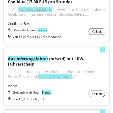
Coolblue (17.00 EUR pro Stunde)
"...Als 
Auslieferungsfahrer
 (m/w/d) fährst du mit anderen 
Coolbluern in unseren blauen Bussen, lieferst..."
Coolblue B.V.
Düsseldorf, Raum
Neuss
Vollzeit
Von 17,00 € bis 18,70 € pro Stunde
Auslieferungsfahrer
 (m/w/d) mit LKW-
Führerschein
"...machst du den Unterschied – und das in deinem 
Picnic-Flitzer und 
Auslieferungsfahrer
..."
Picnic
Grevenbroich, Raum
Neuss
Teilzeit
Von 13,90 € bis 16,90 €