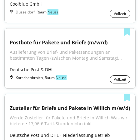
Coolblue GmbH
Düsseldorf, Raum
Neuss
Vollzeit
Postbote für Pakete und Briefe (m/w/d)
Auslieferung von Brief- und Paketsendungen an 
bestimmten Tagen (zwischen Montag und Samstag)...
Deutsche Post & DHL
Korschenbroich, Raum
Neuss
Vollzeit
Zusteller für Briefe und Pakete in Willich m/w/d)
Werde Zusteller für Pakete und Briefe in Willich Was wir 
bieten: • 17,96 € Tarif-Stundenlohn inkl....
Deutsche Post und DHL - Niederlassung Betrieb 