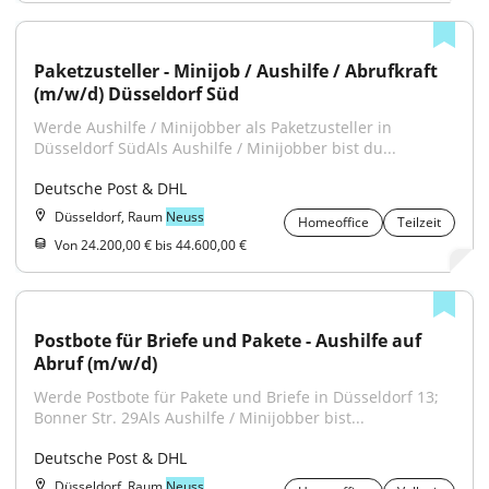
Paketzusteller - Minijob / Aushilfe / Abrufkraft 
(m/w/d) Düsseldorf Süd
Werde Aushilfe / Minijobber als Paketzusteller in 
Düsseldorf SüdAls Aushilfe / Minijobber bist du...
Deutsche Post & DHL
Düsseldorf, Raum
Neuss
Homeoffice
Teilzeit
Von 24.200,00 € bis 44.600,00 €
Postbote für Briefe und Pakete - Aushilfe auf 
Abruf (m/w/d)
Werde Postbote für Pakete und Briefe in Düsseldorf 13; 
Bonner Str. 29Als Aushilfe / Minijobber bist...
Deutsche Post & DHL
Düsseldorf, Raum
Neuss