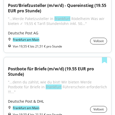
Post/Briefzusteller (m/w/d) - Quereinstieg (19.55 
EUR pro Stunde)
"...Werde Paketzusteller in 
Frankfurt
 Rödelheim Was wir 
bieten ✓ 19,55 € Tarif-Stundenlohn inkl. 50..."
Deutsche Post AG
Frankfurt am Main
Vollzeit
Von 19,55 € bis 21,51 € pro Stunde
Postbote für Briefe (m/w/d) (19.55 EUR pro 
Stunde)
"...denn du zählst, wie du bist! Wir bieten Werde 
Postbote für Briefe in 
Frankfurt
 Führerschein erforderlich 
!!!..."
Deutsche Post & DHL
Frankfurt am Main
Vollzeit
Von 19,55 € bis 21,51 € pro Stunde