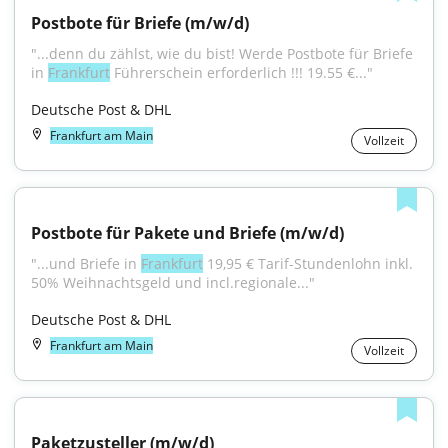
Postbote für Briefe (m/w/d)
"...denn du zählst, wie du bist! Werde Postbote für Briefe 
in 
Frankfurt
 Führerschein erforderlich !!! 19.55 €..."
Deutsche Post & DHL
Frankfurt am Main
Vollzeit
Postbote für Pakete und Briefe (m/w/d)
"...und Briefe in 
Frankfurt
 19,95 € Tarif-Stundenlohn inkl. 
50% Weihnachtsgeld und incl.regionale..."
Deutsche Post & DHL
Frankfurt am Main
Vollzeit
Paketzusteller (m/w/d)