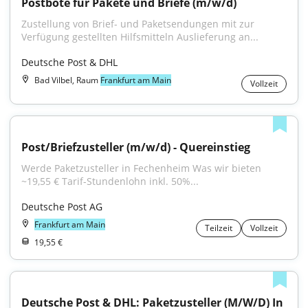
Postbote für Pakete und Briefe (m/w/d)
Zustellung von Brief- und Paketsendungen mit zur 
Verfügung gestellten Hilfsmitteln Auslieferung an...
Deutsche Post & DHL
Bad Vilbel, Raum
Frankfurt am Main
Vollzeit
Post/Briefzusteller (m/w/d) - Quereinstieg
Werde Paketzusteller in Fechenheim Was wir bieten 
~19,55 € Tarif-Stundenlohn inkl. 50%...
Deutsche Post AG
Frankfurt am Main
Teilzeit
Vollzeit
19,55 €
Deutsche Post & DHL: Paketzusteller (M/W/D) In 