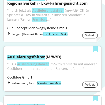
Regionalverkehr - Lkw-Fahrer-gesucht.com
"...dich jetzt als 
Auslieferungsfahrer
 (m/w/d)* CE für 
Sprinter & LKW in Vollzeit für unseren Standort in 
Langen (Region 
Frankfurt
..."
Cup Concept Mehrwegsysteme GmbH
Langen (Hessen), Raum
Frankfurt am Main
Vollzeit
Auslieferungsfahrer
 (M/W/D)
"...Als 
Auslieferungsfahrer
 (m/w/d) fährst du mit anderen 
Coolbluern in unseren blauen Bussen, lieferst..."
Coolblue GmbH
Kelsterbach, Raum
Frankfurt am Main
Vollzeit