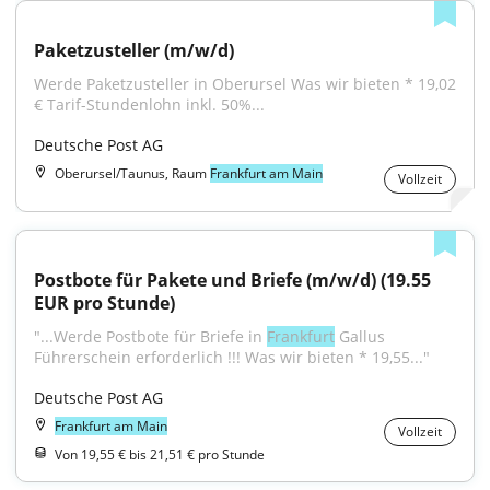
Paketzusteller (m/w/d)
Werde Paketzusteller in Oberursel Was wir bieten * 19,02 
€ Tarif-Stundenlohn inkl. 50%...
Deutsche Post AG
Oberursel/Taunus, Raum
Frankfurt am Main
Vollzeit
Postbote für Pakete und Briefe (m/w/d) (19.55 
EUR pro Stunde)
"...Werde Postbote für Briefe in 
Frankfurt
 Gallus 
Führerschein erforderlich !!! Was wir bieten * 19,55..."
Deutsche Post AG
Frankfurt am Main
Vollzeit
Von 19,55 € bis 21,51 € pro Stunde