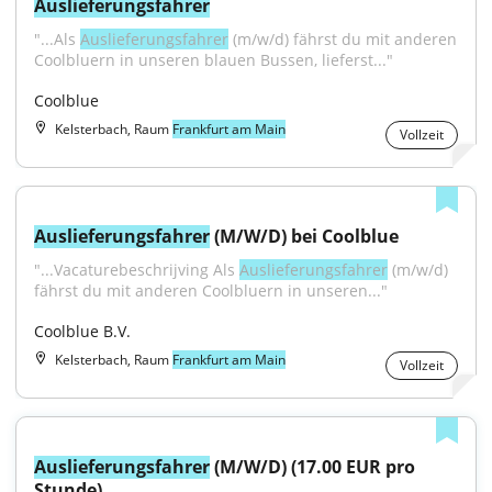
Auslieferungsfahrer
"...Als 
Auslieferungsfahrer
 (m/w/d) fährst du mit anderen 
Coolbluern in unseren blauen Bussen, lieferst..."
Coolblue
Kelsterbach, Raum
Frankfurt am Main
Vollzeit
Auslieferungsfahrer
 (M/W/D) bei Coolblue
"...Vacaturebeschrijving Als 
Auslieferungsfahrer
 (m/w/d) 
fährst du mit anderen Coolbluern in unseren..."
Coolblue B.V.
Kelsterbach, Raum
Frankfurt am Main
Vollzeit
Auslieferungsfahrer
 (M/W/D) (17.00 EUR pro 
Stunde)