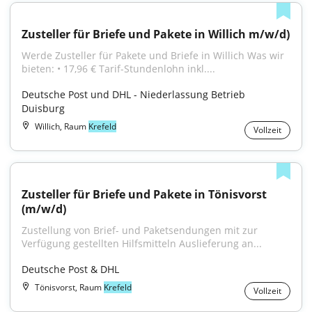
Zusteller für Briefe und Pakete in Willich m/w/d)
Werde Zusteller für Pakete und Briefe in Willich Was wir 
bieten: • 17,96 € Tarif-Stundenlohn inkl....
Deutsche Post und DHL - Niederlassung Betrieb 
Duisburg
Willich, Raum
Krefeld
Vollzeit
Zusteller für Briefe und Pakete in Tönisvorst 
(m/w/d)
Zustellung von Brief- und Paketsendungen mit zur 
Verfügung gestellten Hilfsmitteln Auslieferung an...
Deutsche Post & DHL
Tönisvorst, Raum
Krefeld
Vollzeit