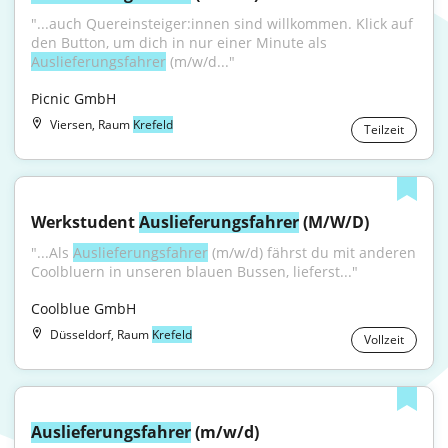
"...auch Quereinsteiger:innen sind willkommen. Klick auf 
den Button, um dich in nur einer Minute als 
Auslieferungsfahrer
 (m/w/d..."
Picnic GmbH
Viersen, Raum
Krefeld
Teilzeit
Werkstudent 
Auslieferungsfahrer
 (M/W/D)
"...Als 
Auslieferungsfahrer
 (m/w/d) fährst du mit anderen 
Coolbluern in unseren blauen Bussen, lieferst..."
Coolblue GmbH
Düsseldorf, Raum
Krefeld
Vollzeit
Auslieferungsfahrer
 (m/w/d)