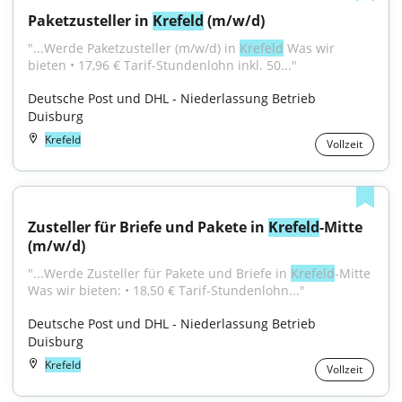
Paketzusteller in 
Krefeld
 (m/w/d)
"...Werde Paketzusteller (m/w/d) in 
Krefeld
 Was wir 
bieten • 17,96 € Tarif-Stundenlohn inkl. 50..."
Deutsche Post und DHL - Niederlassung Betrieb 
Duisburg
Krefeld
Vollzeit
Zusteller für Briefe und Pakete in 
Krefeld
-Mitte 
(m/w/d)
"...Werde Zusteller für Pakete und Briefe in 
Krefeld
-Mitte 
Was wir bieten: • 18,50 € Tarif-Stundenlohn..."
Deutsche Post und DHL - Niederlassung Betrieb 
Duisburg
Krefeld
Vollzeit