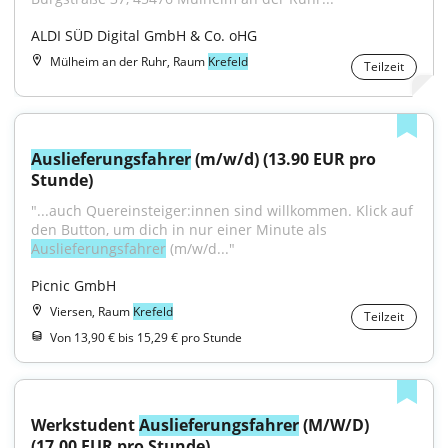
ALDI SÜD Digital GmbH & Co. oHG
Mülheim an der Ruhr, Raum
Krefeld
Teilzeit
Auslieferungsfahrer
 (m/w/d) (13.90 EUR pro 
Stunde)
"...auch Quereinsteiger:innen sind willkommen. Klick auf 
den Button, um dich in nur einer Minute als 
Auslieferungsfahrer
 (m/w/d..."
Picnic GmbH
Viersen, Raum
Krefeld
Teilzeit
Von 13,90 € bis 15,29 € pro Stunde
Werkstudent 
Auslieferungsfahrer
 (M/W/D) 
(17.00 EUR pro Stunde)