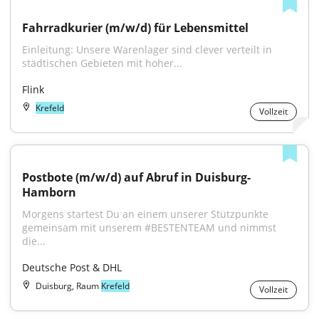
Fahrradkurier (m/w/d) für Lebensmittel
Einleitung: Unsere Warenlager sind clever verteilt in 
städtischen Gebieten mit hoher...
Flink
Krefeld
Vollzeit
Postbote (m/w/d) auf Abruf in Duisburg-
Hamborn
Morgens startest Du an einem unserer Stützpunkte 
gemeinsam mit unserem #BESTENTEAM und nimmst 
die...
Deutsche Post & DHL
Duisburg, Raum
Krefeld
Vollzeit