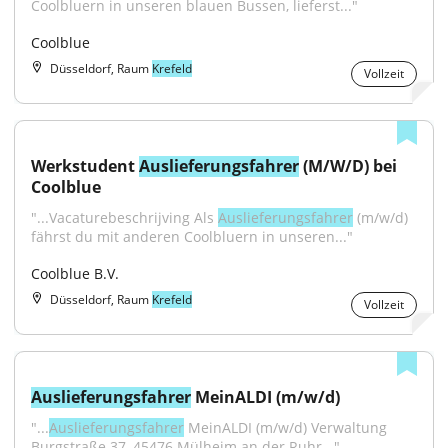
Coolbluern in unseren blauen Bussen, lieferst..."
Coolblue
Düsseldorf, Raum
Krefeld
Vollzeit
Werkstudent 
Auslieferungsfahrer
 (M/W/D) bei 
Coolblue
"...Vacaturebeschrijving Als 
Auslieferungsfahrer
 (m/w/d) 
fährst du mit anderen Coolbluern in unseren..."
Coolblue B.V.
Düsseldorf, Raum
Krefeld
Vollzeit
Auslieferungsfahrer
 MeinALDI (m/w/d)
"...
Auslieferungsfahrer
 MeinALDI (m/w/d) Verwaltung 
Burgstraße 37, 45476 Mülheim an der Ruhr..."