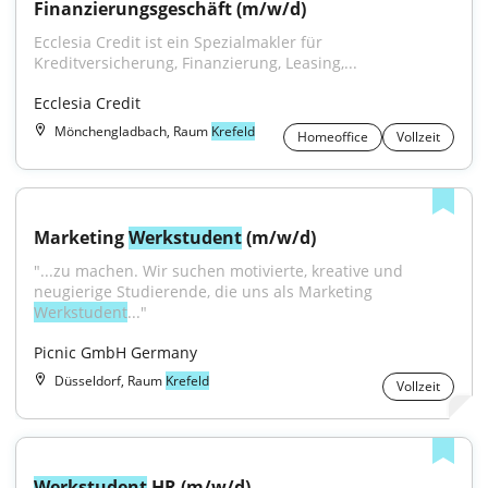
Finanzierungsgeschäft (m/w/d)
Ecclesia Credit ist ein Spezialmakler für 
Kreditversicherung, Finanzierung, Leasing,...
Ecclesia Credit
Mönchengladbach, Raum
Krefeld
Homeoffice
Vollzeit
Marketing 
Werkstudent
 (m/w/d)
"...zu machen. Wir suchen motivierte, kreative und 
neugierige Studierende, die uns als Marketing 
Werkstudent
..."
Picnic GmbH Germany
Düsseldorf, Raum
Krefeld
Vollzeit
Werkstudent
 HR (m/w/d)