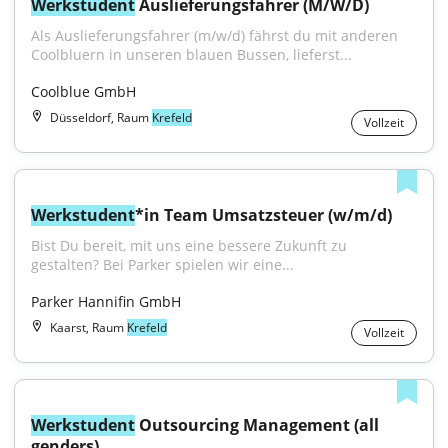
Werkstudent
 Auslieferungsfahrer (M/W/D)
Als Auslieferungsfahrer (m/w/d) fährst du mit anderen 
Coolbluern in unseren blauen Bussen, lieferst...
Coolblue GmbH
Düsseldorf, Raum
Krefeld
Vollzeit
Werkstudent
*in Team Umsatzsteuer (w/m/d)
Bist Du bereit, mit uns eine bessere Zukunft zu 
gestalten? Bei Parker spielen wir eine...
Parker Hannifin GmbH
Kaarst, Raum
Krefeld
Vollzeit
Werkstudent
 Outsourcing Management (all 
genders)