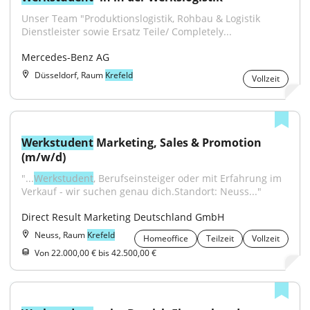
Unser Team "Produktionslogistik, Rohbau & Logistik 
Dienstleister sowie Ersatz Teile/ Completely...
Mercedes-Benz AG
Düsseldorf, Raum
Krefeld
Vollzeit
Werkstudent
 Marketing, Sales & Promotion 
(m/w/d)
"...
Werkstudent
, Berufseinsteiger oder mit Erfahrung im 
Verkauf - wir suchen genau dich.Standort: Neuss..."
Direct Result Marketing Deutschland GmbH
Neuss, Raum
Krefeld
Homeoffice
Teilzeit
Vollzeit
Von 22.000,00 € bis 42.500,00 €