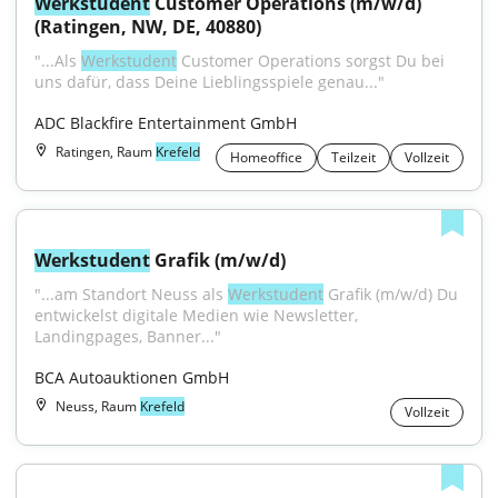
Werkstudent
 Customer Operations (m/w/d) 
(Ratingen, NW, DE, 40880)
"...Als 
Werkstudent
 Customer Operations sorgst Du bei 
uns dafür, dass Deine Lieblingsspiele genau..."
ADC Blackfire Entertainment GmbH
Ratingen, Raum
Krefeld
Homeoffice
Teilzeit
Vollzeit
Werkstudent
 Grafik (m/w/d)
"...am Standort Neuss als 
Werkstudent
 Grafik (m/w/d) Du 
entwickelst digitale Medien wie Newsletter, 
Landingpages, Banner..."
BCA Autoauktionen GmbH
Neuss, Raum
Krefeld
Vollzeit