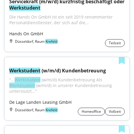
Servicekraft (m/w/d) kurzfristig beschäftigt oder 
Werkstudent
Die Hands On GmbH ist ein seit 2019 renommierter 
Personaldienstleister, der sich auf die...
Hands On GmbH
Düsseldorf, Raum
Krefeld
Teilzeit
Werkstudent
 (w/m/d) Kundenbetreuung
"...
Werkstudent
 (w/m/d) Kundenbetreuung Als 
Werkstudent
 (w/m/d) in unserer Kundenbetreuung 
unterstützt..."
De Lage Landen Leasing GmbH
Düsseldorf, Raum
Krefeld
Homeoffice
Vollzeit