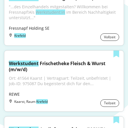
"...des Einzelhandels mitgestalten? Willkommen bei 
Fressnapf!Als 
Werkstudent:in
 im Bereich Nachhaltigkeit 
unterstützt..."
Fressnapf Holding SE
Krefeld
Vollzeit
Werkstudent
 Frischetheke Fleisch & Wurst 
(m/w/d)
Ort: 41564 Kaarst | Vertragsart: Teilzeit, unbefristet | 
Job-ID: 975087 Du begeisterst dich für den...
REWE
Kaarst, Raum
Krefeld
Teilzeit