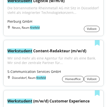
Werkstudent
 Logistik (w/m/d)
Die börsennotierte Rheinmetall AG mit Sitz in Düsseldorf 
steht als integrierter Technologiekonzern...
Pierburg GmbH
Neuss, Raum
Krefeld
Vollzeit
Werkstudent
 Content-Redakteur (m/w/d)
Wir sind mehr als eine Agentur für mehr als eine Bank. 
Wir sind der zentrale Partner für...
S-Communication Services GmbH
Düsseldorf, Raum
Krefeld
Homeoffice
Vollzeit
Werkstudent
 (m/w/d) Customer Experience