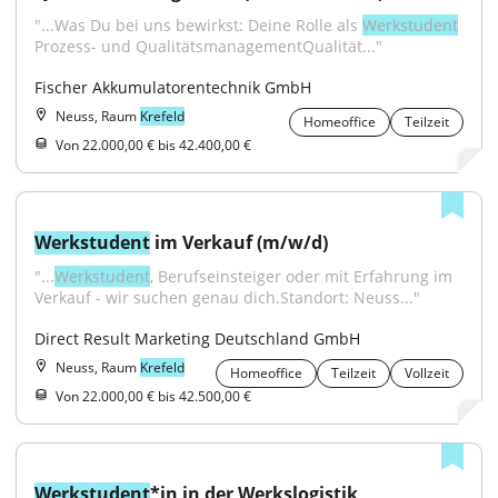
"...Was Du bei uns bewirkst: Deine Rolle als 
Werkstudent
Prozess- und QualitätsmanagementQualität..."
Fischer Akkumulatorentechnik GmbH
Neuss, Raum
Krefeld
Homeoffice
Teilzeit
Von 22.000,00 € bis 42.400,00 €
Werkstudent
 im Verkauf (m/w/d)
"...
Werkstudent
, Berufseinsteiger oder mit Erfahrung im 
Verkauf - wir suchen genau dich.Standort: Neuss..."
Direct Result Marketing Deutschland GmbH
Neuss, Raum
Krefeld
Homeoffice
Teilzeit
Vollzeit
Von 22.000,00 € bis 42.500,00 €
Werkstudent
*in in der Werkslogistik