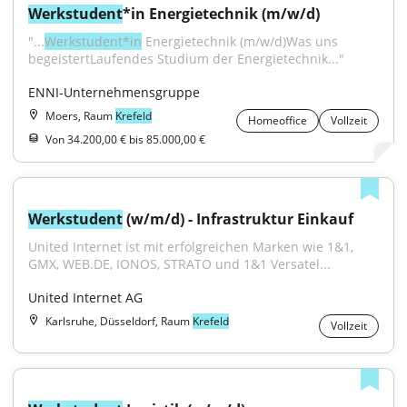
Werkstudent
*in Energietechnik (m/w/d)
"...
Werkstudent*in
 Energietechnik (m/w/d)Was uns 
begeistertLaufendes Studium der Energietechnik..."
ENNI-Unternehmensgruppe
Moers, Raum
Krefeld
Homeoffice
Vollzeit
Von 34.200,00 € bis 85.000,00 €
Werkstudent
 (w/m/d) - Infrastruktur Einkauf
United Internet ist mit erfolgreichen Marken wie 1&1, 
GMX, WEB.DE, IONOS, STRATO und 1&1 Versatel...
United Internet AG
Karlsruhe, Düsseldorf, Raum
Krefeld
Vollzeit