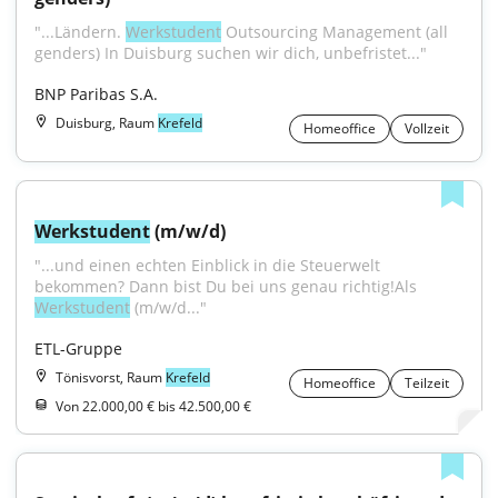
"...Ländern. 
Werkstudent
 Outsourcing Management (all 
genders) In Duisburg suchen wir dich, unbefristet..."
BNP Paribas S.A.
Duisburg, Raum
Krefeld
Homeoffice
Vollzeit
Werkstudent
 (m/w/d)
"...und einen echten Einblick in die Steuerwelt 
bekommen? Dann bist Du bei uns genau richtig!Als 
Werkstudent
 (m/w/d..."
ETL-Gruppe
Tönisvorst, Raum
Krefeld
Homeoffice
Teilzeit
Von 22.000,00 € bis 42.500,00 €