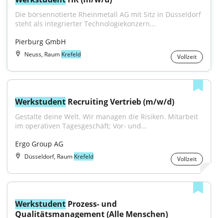
Die börsennotierte Rheinmetall AG mit Sitz in Düsseldorf 
steht als integrierter Technologiekonzern...
Pierburg GmbH
Neuss, Raum
Krefeld
Vollzeit
Werkstudent
 Recruiting Vertrieb (m/w/d)
Gestalte deine Welt. Wir managen die Risiken. Mitarbeit 
im operativen Tagesgeschäft; Vor- und...
Ergo Group AG
Düsseldorf, Raum
Krefeld
Vollzeit
Werkstudent
 Prozess- und 
Qualitätsmanagement (Alle Menschen)