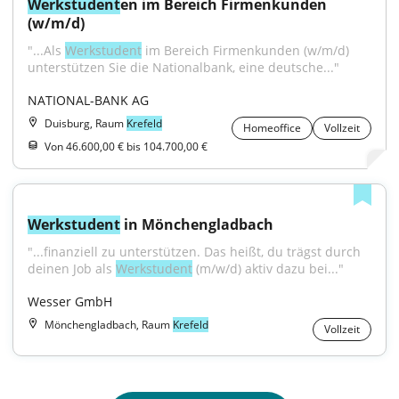
Werkstudent
en im Bereich Firmenkunden 
(w/m/d)
"...Als 
Werkstudent
 im Bereich Firmenkunden (w/m/d) 
unterstützen Sie die Nationalbank, eine deutsche..."
NATIONAL-BANK AG
Duisburg, Raum
Krefeld
Homeoffice
Vollzeit
Von 46.600,00 € bis 104.700,00 €
Werkstudent
 in Mönchengladbach
"...finanziell zu unterstützen. Das heißt, du trägst durch 
deinen Job als 
Werkstudent
 (m/w/d) aktiv dazu bei..."
Wesser GmbH
Mönchengladbach, Raum
Krefeld
Vollzeit