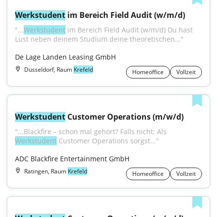
Werkstudent
 im Bereich Field Audit (w/m/d)
"...
Werkstudent
 im Bereich Field Audit (w/m/d) Du hast 
Lust neben deinem Studium deine theoretischen..."
De Lage Landen Leasing GmbH
Düsseldorf, Raum
Krefeld
Homeoffice
Vollzeit
Werkstudent
 Customer Operations (m/w/d)
"...Blackfire – schon mal gehört? Falls nicht: Als 
Werkstudent
 Customer Operations sorgst..."
ADC Blackfire Entertainment GmbH
Ratingen, Raum
Krefeld
Homeoffice
Vollzeit