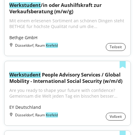
Werkstudent
/in oder Aushilfskraft zur 
Verkaufsberatung (m/w/g)
Mit einem erlesenen Sortiment an schönen Dingen steht 
BETHGE für höchste Qualität rund um die...
Bethge GmbH
Düsseldorf, Raum
Krefeld
Teilzeit
Werkstudent
 People Advisory Services / Global 
Mobility - International Social Security (w/m/d)
Are you ready to shape your future with confidence?
Gemeinsam die Welt jeden Tag ein bisschen besser...
EY Deutschland
Düsseldorf, Raum
Krefeld
Vollzeit