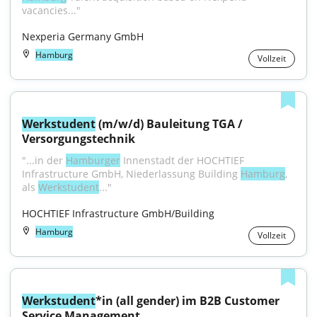
vacancies..."
Nexperia Germany GmbH
Hamburg
Vollzeit
Werkstudent
 (m/w/d) Bauleitung TGA / 
Versorgungstechnik
"...in der 
Hamburger
 Innenstadt der HOCHTIEF 
Infrastructure GmbH, Niederlassung Building 
Hamburg
, 
als 
Werkstudent
..."
HOCHTIEF Infrastructure GmbH/Building
Hamburg
Vollzeit
Werkstudent
*in (all gender) im B2B Customer 
Service Management