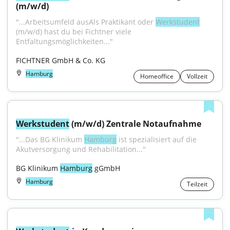
(m/w/d)
"...Arbeitsumfeld ausAls Praktikant oder 
Werkstudent
(m/w/d) hast du bei Fichtner viele 
Entfaltungsmöglichkeiten..."
FICHTNER GmbH & Co. KG
Hamburg
Homeoffice
Vollzeit
Werkstudent
 (m/w/d) Zentrale Notaufnahme
"...Das BG Klinikum 
Hamburg
 ist spezialisiert auf die 
Akutversorgung und Rehabilitation..."
BG Klinikum 
Hamburg
 gGmbH
Hamburg
Teilzeit