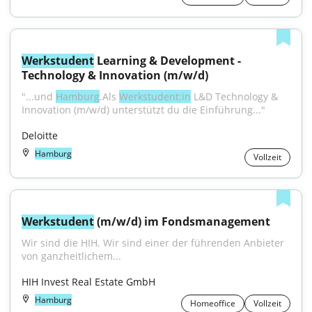
Werkstudent
 Learning & Development - 
Technology & Innovation (m/w/d)
"...und 
Hamburg
.Als 
Werkstudent:in
 L&D Technology & 
Innovation (m/w/d) unterstützt du die Einführung..."
Deloitte
Hamburg
Vollzeit
Werkstudent
 (m/w/d) im Fondsmanagement
Wir sind die HIH. Wir sind einer der füh­ren­den An­bie­ter 
von ganz­heit­li­chem...
HIH Invest Real Estate GmbH
Hamburg
Homeoffice
Vollzeit