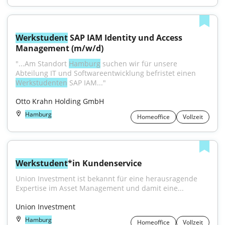
Werkstudent
 SAP IAM Identity und Access 
Management (m/w/d)
"...Am Standort 
Hamburg
 suchen wir für unsere 
Abteilung IT und Softwareentwicklung befristet einen 
Werkstudenten
 SAP IAM..."
Otto Krahn Holding GmbH
Hamburg
Homeoffice
Vollzeit
Werkstudent
*in Kundenservice
Union Investment ist bekannt für eine herausragende 
Expertise im Asset Management und damit eine...
Union Investment
Hamburg
Homeoffice
Vollzeit