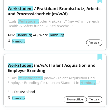
Werkstudent
 / Praktikant Brandschutz, Arbeits- 
und Prozesssicherheit (m/w/d)
"...als 
Werkstudent
 oder Praktikant* (m/w/d) im Bereich 
Health & Safety für ca. 20 Std./Woche..."
ADM 
Hamburg
 AG, Werk 
Hamburg
Hamburg
Vollzeit
Werkstudent
 (m/w/d) Talent Acquisition und 
Employer Branding
"...als 
Werkstudenten
 (m/w/d) Talent Acquisition und 
Employer Branding für unseren Standort in 
Hamburg
..."
Elis Deutschland
Hamburg
Homeoffice
Teilzeit