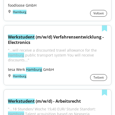
foodloose GmbH
Hamburg
Vollzeit
Werkstudent
 (m/w/d) Verfahrensentwicklung - 
Electronics
"...will receive a discounted travel allowance for the 
Hamburg
 public transport system You will receive 
discounts..."
tesa Werk 
Hamburg
 GmbH
Hamburg
Teilzeit
Werkstudent
 (m/w/d) - Arbeitsrecht
"...18 Stunden/ Woche 19,40 EUR/ Stunde Standort: 
Hamburg
 Talent acquisition based on Nexperia 