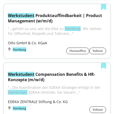
Werkstudent
 Produktauffindbarkeit | Product 
Management (w/m/d)
"...gehört zu uns, wie die Elbe zu 
Hamburg
: Wir stehen 
für Offenheit, Respekt und Toleranz..."
Otto GmbH & Co. KGaA
Hamburg
Homeoffice
Vollzeit
Werkstudent
 Compensation Benefits & HR-
Konzepte (m/w/d)
"...Die Koordination der EDEKA-Strategie erfolgt in der 
Hamburger
 EDEKA-Zentrale. Sie steuert..."
EDEKA ZENTRALE Stiftung & Co. KG
Hamburg
Vollzeit