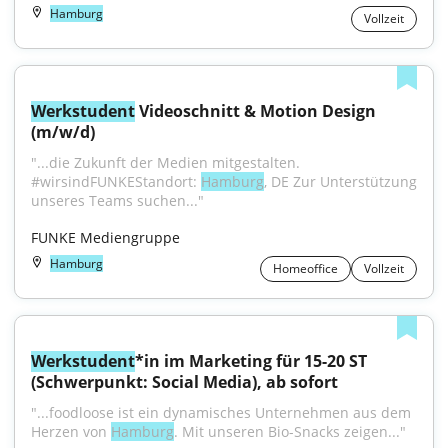
Hamburg
Vollzeit
Werkstudent
 Videoschnitt & Motion Design 
(m/w/d)
"...die Zukunft der Medien mitgestalten. 
#wirsindFUNKEStandort: 
Hamburg
, DE Zur Unterstützung 
unseres Teams suchen..."
FUNKE Mediengruppe
Hamburg
Homeoffice
Vollzeit
Werkstudent
*in im Marketing für 15-20 ST 
(Schwerpunkt: Social Media), ab sofort
"...foodloose ist ein dynamisches Unternehmen aus dem 
Herzen von 
Hamburg
. Mit unseren Bio-Snacks zeigen..."