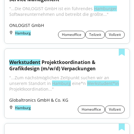
"...Die ONLOGIST GmbH ist ein führendes 
Hamburger
Softwareunternehmen und betreibt die größte..."
ONLOGIST GmbH
Hamburg
Homeoffice
Teilzeit
Vollzeit
Werkstudent
 Projektkoordination & 
Grafikdesign (m/w/d) Verpackungen
"...Zum nächstmöglichen Zeitpunkt suchen wir an 
unserem Standort in 
Hamburg
 eine*n 
Werkstudent*in
Projektkoordination..."
Globaltronics GmbH & Co. KG
Hamburg
Homeoffice
Vollzeit