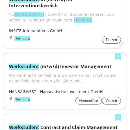
Interventionsbereich
"...
Werkstudent:in
 (m/w/d) im Interventionsbereich ab 
sofort in Frankfurt am Main oder 
Hamburg
..."
INSITE-Interventions GmbH
Hamburg
Teilzeit
Werkstudent
 (m/w/d) Investor Management
Wir sind nicht perfekt und wir denken auch nicht, dass 
es perfekte Menschen gibt. Aber wir...
HANSAINVEST - Hanseatische Investment-GmbH
Hamburg
Homeoffice
Vollzeit
Werkstudent
 Contract and Claim Management 