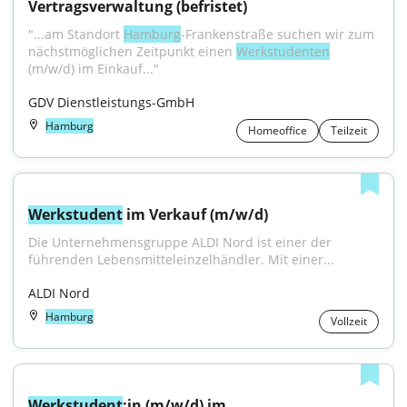
Vertragsverwaltung (befristet)
"...am Standort 
Hamburg
-Frankenstraße suchen wir zum 
nächstmöglichen Zeitpunkt einen 
Werkstudenten
(m/w/d) im Einkauf..."
GDV Dienstleistungs-GmbH
Hamburg
Homeoffice
Teilzeit
Werkstudent
 im Verkauf (m/w/d)
Die Unternehmensgruppe ALDI Nord ist einer der 
führenden Lebensmitteleinzelhändler. Mit einer...
ALDI Nord
Hamburg
Vollzeit
Werkstudent
:in (m/w/d) im 