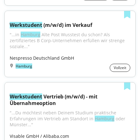
Werkstudent
 (m/w/d) im Verkauf
"...in 
Hamburg
 Alte Post Wusstest du schon? Als 
zertifiziertes B Corp-Unternehmen erfüllen wir strenge 
soziale..."
Nespresso Deutschland GmbH
Hamburg
Vollzeit
Werkstudent
 Vertrieb (m/w/d) - mit 
Übernahmeoption
"...Du möchtest neben Deinem Studium praktische 
Erfahrungen im Vertrieb am Standort in 
Hamburg
 oder 
Münster..."
Visable GmbH / Alibaba.com