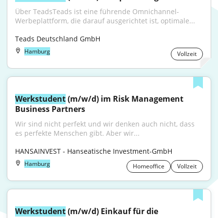
Über TeadsTeads ist eine führende Omnichannel-
Werbeplattform, die darauf ausgerichtet ist, optimale...
Teads Deutschland GmbH
Hamburg
Vollzeit
Werkstudent
 (m/w/d) im Risk Management 
Business Partners
Wir sind nicht perfekt und wir denken auch nicht, dass 
es perfekte Menschen gibt. Aber wir...
HANSAINVEST - Hanseatische Investment-GmbH
Hamburg
Homeoffice
Vollzeit
Werkstudent
 (m/w/d) Einkauf für die 