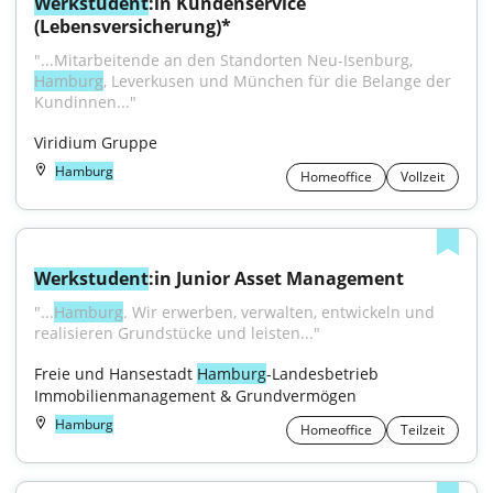
Werkstudent
:in Kundenservice 
(Lebensversicherung)*
"...Mitarbeitende an den Standorten Neu-Isenburg, 
Hamburg
, Leverkusen und München für die Belange der 
Kundinnen..."
Viridium Gruppe
Hamburg
Homeoffice
Vollzeit
Werkstudent
:in Junior Asset Management
"...
Hamburg
. Wir erwerben, verwalten, entwickeln und 
realisieren Grundstücke und leisten..."
Freie und Hansestadt 
Hamburg
-Landesbetrieb 
Immobilienmanagement & Grundvermögen
Hamburg
Homeoffice
Teilzeit