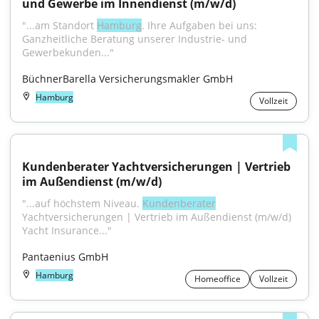
und Gewerbe im Innendienst (m/w/d)
"...am Standort 
Hamburg
. Ihre Aufgaben bei uns: 
Ganzheitliche Beratung unserer Industrie- und 
Gewerbekunden..."
BüchnerBarella Versicherungsmakler GmbH
Hamburg
Vollzeit
Kundenberater Yachtversicherungen | Vertrieb 
im Außendienst (m/w/d)
"...auf höchstem Niveau. 
Kundenberater
Yachtversicherungen | Vertrieb im Außendienst (m/w/d) 
Yacht Insurance..."
Pantaenius GmbH
Hamburg
Homeoffice
Vollzeit