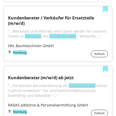
Kundenberater / Verkäufer für Ersatzteile 
(m/w/d)
"...Werkstatt und Vertrieb sein? Dann werde Teil unseres 
Teams in 
Hamburg
. Als 
Kundenberater
 / Verkäufer..."
HKL Baumaschinen GmbH
Hamburg
Vollzeit
Kundenberater (m/w/d) ab jetzt
"...Sie können Berufserfahrung als 
Kundenberater
 (mind. 
3 Jahre) vorweisen • Sie sind kommunikationsstark, 
teamfähig und belastbar •..."
RADAS Jobbörse & Personalvermittlung GmbH
Hamburg
Vollzeit