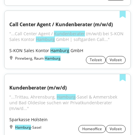
Call Center Agent / Kundenberater (m/w/d)
"...Call Center Agent / 
Kundenberater
 (m/w/d) bei S-KON 
Sales Kontor 
Hamburg
 GmbH | softgarden Call..."
S-KON Sales Kontor 
Hamburg
 GmbH
Pinneberg, Raum
Hamburg
Teilzeit
Vollzeit
Kundenberater (m/w/d)
"...Trittau, Ahrensburg, 
Hamburg
-Sasel & Ammersbek 
und Bad Oldesloe suchen wir Privatkundenberater 
(m/w/d..."
Sparkasse Holstein
Hamburg
-Sasel
Homeoffice
Vollzeit