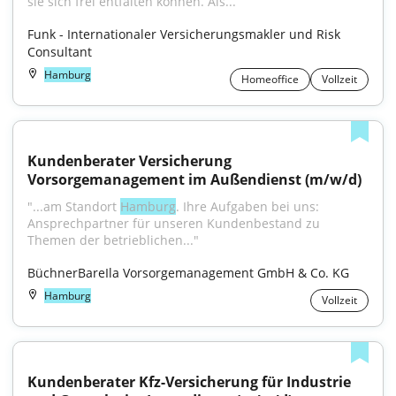
sie sich frei entfalten können. Als...
Funk - Internationaler Versicherungsmakler und Risk 
Consultant
Hamburg
Homeoffice
Vollzeit
Kundenberater Versicherung 
Vorsorgemanagement im Außendienst (m/w/d)
"...am Standort 
Hamburg
. Ihre Aufgaben bei uns: 
Ansprechpartner für unseren Kundenbestand zu 
Themen der betrieblichen..."
BüchnerBareIla Vorsorgemanagement GmbH & Co. KG
Hamburg
Vollzeit
Kundenberater Kfz-Versicherung für Industrie 