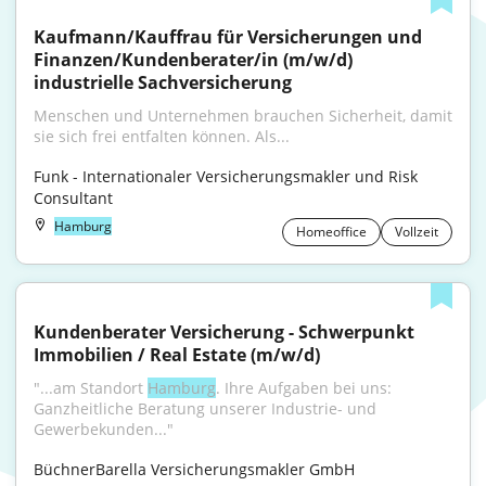
Kaufmann/Kauffrau für Versicherungen und 
Finanzen/Kundenberater/in (m/w/d) 
industrielle Sachversicherung
Menschen und Unternehmen brauchen Sicherheit, damit 
sie sich frei entfalten können. Als...
Funk - Internationaler Versicherungsmakler und Risk 
Consultant
Hamburg
Homeoffice
Vollzeit
Kundenberater Versicherung - Schwerpunkt 
Immobilien / Real Estate (m/w/d)
"...am Standort 
Hamburg
. Ihre Aufgaben bei uns: 
Ganzheitliche Beratung unserer Industrie- und 
Gewerbekunden..."
BüchnerBarella Versicherungsmakler GmbH