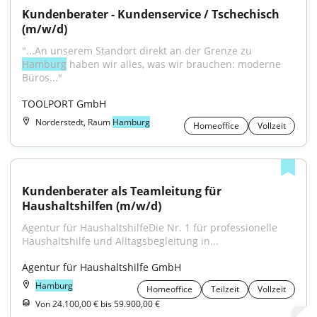
Kundenberater - Kundenservice / Tschechisch 
(m/w/d)
"...An unserem Standort direkt an der Grenze zu 
Hamburg
 haben wir alles, was wir brauchen: moderne 
Büros..."
TOOLPORT GmbH
Norderstedt, Raum
Hamburg
Homeoffice
Vollzeit
Kundenberater als Teamleitung für 
Haushaltshilfen (m/w/d)
Agentur für HaushaltshilfeDie Nr. 1 für professionelle 
Haushaltshilfe und Alltagsbegleitung in...
Agentur für Haushaltshilfe GmbH
Hamburg
Homeoffice
Teilzeit
Vollzeit
Von 24.100,00 € bis 59.900,00 €