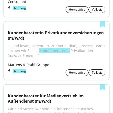
Consultant
Hamburg
Homeoffice
Vollzeit
Kundenberater:in Privatkundenversicherungen 
(m/w/d)
"...und lösungsorientiert. Zur Verstärkung unseres Teams 
suchen wir Sie als 
Kundenberater:in
 Privatkunden 
(m/w/d). Freuen..."
Martens & Prahl Gruppe
Hamburg
Homeoffice
Teilzeit
Kundenberater für Medienvertrieb im 
Außendienst (m/w/d)
Wir sind Ströer! Wir sind ein führendes deutsches 