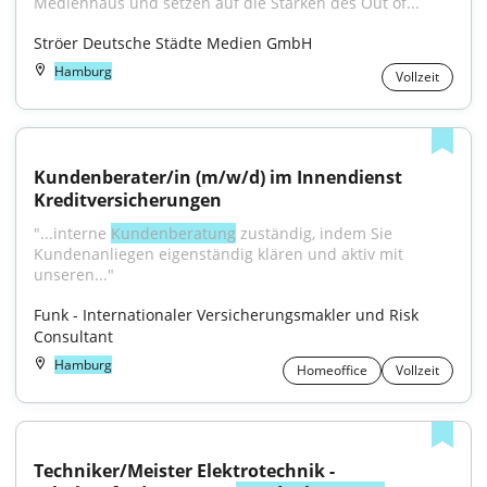
Medienhaus und setzen auf die Stärken des Out of...
Ströer Deutsche Städte Medien GmbH
Hamburg
Vollzeit
Kundenberater/in (m/w/d) im Innendienst 
Kreditversicherungen
"...interne 
Kundenberatung
 zuständig, indem Sie 
Kundenanliegen eigenständig klären und aktiv mit 
unseren..."
Funk - Internationaler Versicherungsmakler und Risk 
Consultant
Hamburg
Homeoffice
Vollzeit
Techniker/Meister Elektrotechnik - 