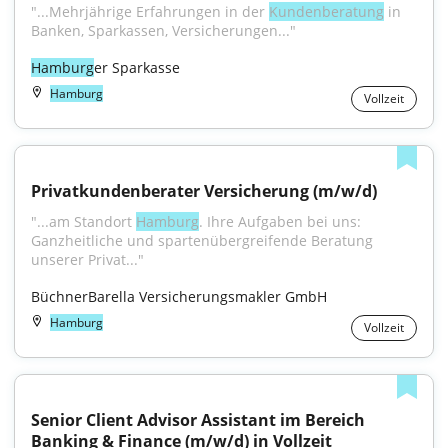
"...Mehrjährige Erfahrungen in der 
Kundenberatung
 in 
Banken, Sparkassen, Versicherungen..."
Hamburg
er Sparkasse
Hamburg
Vollzeit
Privatkundenberater Versicherung (m/w/d)
"...am Standort 
Hamburg
. Ihre Aufgaben bei uns: 
Ganzheitliche und spartenübergreifende Beratung 
unserer Privat..."
BüchnerBarella Versicherungsmakler GmbH
Hamburg
Vollzeit
Senior Client Advisor Assistant im Bereich 
Banking & Finance (m/w/d) in Vollzeit