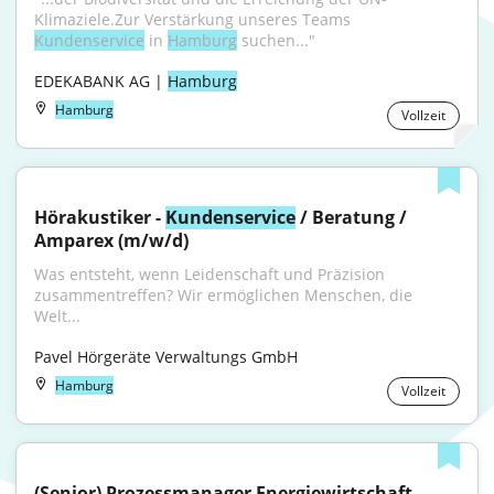
Klimaziele.Zur Verstärkung unseres Teams 
Kundenservice
 in 
Hamburg
 suchen..."
EDEKABANK AG | 
Hamburg
Hamburg
Vollzeit
Hörakustiker - 
Kundenservice
 / Beratung / 
Amparex (m/w/d)
Was entsteht, wenn Leidenschaft und Präzision 
zusammentreffen? Wir ermöglichen Menschen, die 
Welt...
Pavel Hörgeräte Verwaltungs GmbH
Hamburg
Vollzeit
(Senior) Prozessmanager Energiewirtschaft - 