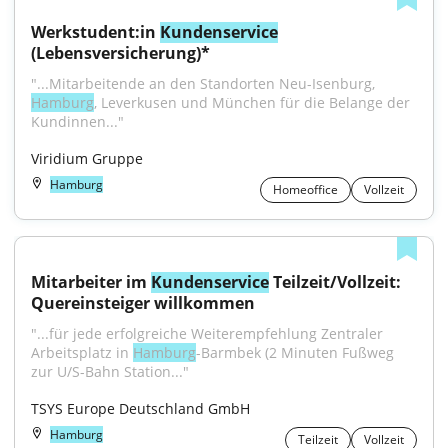
Werkstudent:in 
Kundenservice
(Lebensversicherung)*
"...Mitarbeitende an den Standorten Neu-Isenburg, 
Hamburg
, Leverkusen und München für die Belange der 
Kundinnen..."
Viridium Gruppe
Hamburg
Homeoffice
Vollzeit
Mitarbeiter im 
Kundenservice
 Teilzeit/Vollzeit: 
Quereinsteiger willkommen
"...für jede erfolgreiche Weiterempfehlung Zentraler 
Arbeitsplatz in 
Hamburg
-Barmbek (2 Minuten Fußweg 
zur U/S-Bahn Station..."
TSYS Europe Deutschland GmbH
Hamburg
Teilzeit
Vollzeit