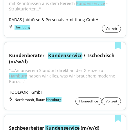
mit Kenntnissen aus dem Bereich 
Kundenservice
 • 
Strukturierter..."
RADAS Jobbörse & Personalvermittlung GmbH
Hamburg
Vollzeit
Kundenberater - 
Kundenservice
 / Tschechisch 
(m/w/d)
"...An unserem Standort direkt an der Grenze zu 
Hamburg
 haben wir alles, was wir brauchen: moderne 
Büros..."
TOOLPORT GmbH
Norderstedt, Raum
Hamburg
Homeoffice
Vollzeit
Sachbearbeiter 
Kundenservice
 (m/w/d) 