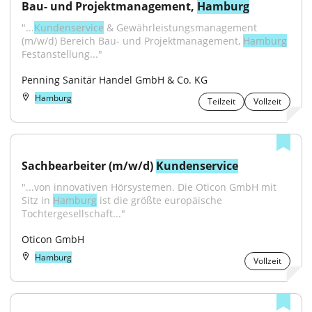
Bau- und Projektmanagement, 
Hamburg
"...
Kundenservice
 & Gewährleistungsmanagement 
(m/w/d) Bereich Bau- und Projektmanagement, 
Hamburg
Festanstellung..."
Penning Sanitär Handel GmbH & Co. KG
Hamburg
Teilzeit
Vollzeit
Sachbearbeiter (m/w/d) 
Kundenservice
"...von innovativen Hörsystemen. Die Oticon GmbH mit 
Sitz in 
Hamburg
 ist die größte europäische 
Tochtergesellschaft..."
Oticon GmbH
Hamburg
Vollzeit