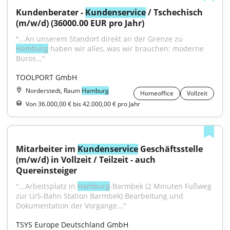
Kundenberater - 
Kundenservice
 / Tschechisch 
(m/w/d) (36000.00 EUR pro Jahr)
"...An unserem Standort direkt an der Grenze zu 
Hamburg
 haben wir alles, was wir brauchen: moderne 
Büros..."
TOOLPORT GmbH
Norderstedt, Raum
Hamburg
Homeoffice
Vollzeit
Von 36.000,00 € bis 42.000,00 € pro Jahr
Mitarbeiter im 
Kundenservice
 Geschäftsstelle 
(m/w/d) in Vollzeit / Teilzeit - auch 
Quereinsteiger
"...Arbeitsplatz in 
Hamburg
-Barmbek (2 Minuten Fußweg 
zur U/S-Bahn Station Barmbek) Bearbeitung und 
Dokumentation der Vorgänge..."
TSYS Europe Deutschland GmbH