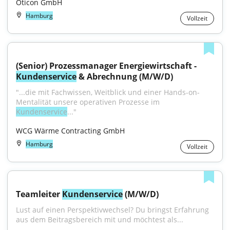
Oticon GmbH
Hamburg
Vollzeit
(Senior) Prozessmanager Energiewirtschaft - 
Kundenservice
 & Abrechnung (M/W/D)
"...die mit Fachwissen, Weitblick und einer Hands-on-
Mentalität unsere operativen Prozesse im 
Kundenservice
..."
WCG Wärme Contracting GmbH
Hamburg
Vollzeit
Teamleiter 
Kundenservice
 (M/W/D)
Lust auf einen Perspektivwechsel? Du bringst Erfahrung 
aus dem Beitragsbereich mit und möchtest als...