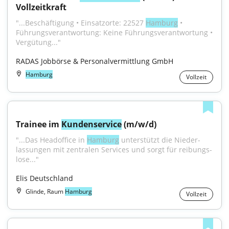
Vollzeitkraft
"...Beschäftigung • Einsatzorte: 22527 
Hamburg
 • 
Führungsverantwortung: Keine Führungsverantwortung • 
Vergütung..."
RADAS Jobbörse & Personalvermittlung GmbH
Hamburg
Vollzeit
Trainee im 
Kundenservice
 (m/w/d)
"...Das Head­office in 
Hamburg
 unter­stützt die Nieder­
lassungen mit zentralen Services und sorgt für reibungs­
lose..."
Elis Deutschland
Glinde, Raum
Hamburg
Vollzeit