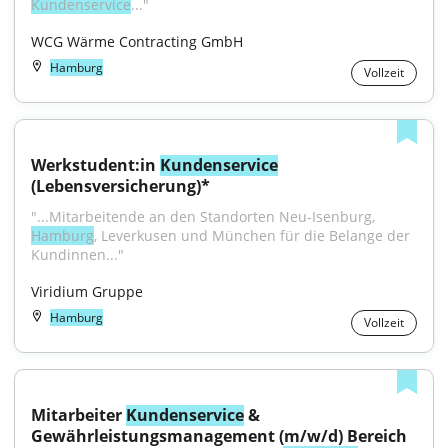
Kundenservice
..."
WCG Wärme Contracting GmbH
Hamburg
Vollzeit
Werkstudent:in 
Kundenservice
(Lebensversicherung)*
"...Mitarbeitende an den Standorten Neu-Isenburg, 
Hamburg
, Leverkusen und München für die Belange der 
Kundinnen..."
Viridium Gruppe
Hamburg
Vollzeit
Mitarbeiter 
Kundenservice
 & 
Gewährleistungsmanagement (m/w/d) Bereich 