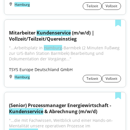
Hamburg
Teilzeit
Vollzeit
Mitarbeiter 
Kundenservice
 (m/w/d) | 
Vollzeit/Teilzeit/Quereinstieg
"...Arbeitsplatz in 
Hamburg
-Barmbek (2 Minuten Fußweg 
zur U/S-Bahn Station Barmbek) Bearbeitung und 
Dokumentation der Vorgänge..."
TSYS Europe Deutschland GmbH
Hamburg
Teilzeit
Vollzeit
(Senior) Prozessmanager Energiewirtschaft - 
Kundenservice
 & Abrechnung (m/w/d)
"...die mit Fachwissen, Weitblick und einer Hands-on-
Mentalität unsere operativen Prozesse im 