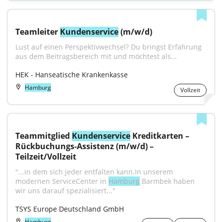
Teamleiter 
Kundenservice
 (m/w/d)
Lust auf einen Perspektivwechsel? Du bringst Erfahrung 
aus dem Beitragsbereich mit und möchtest als...
HEK - Hanseatische Krankenkasse
Hamburg
Vollzeit
Teammitglied 
Kundenservice
 Kreditkarten – 
Rückbuchungs‑Assistenz (m/w/d) – 
Teilzeit/Vollzeit
"...in dem sich jeder entfalten kann.In unserem 
modernen ServiceCenter in 
Hamburg
 Barmbek haben 
wir uns darauf spezialisiert..."
TSYS Europe Deutschland GmbH
Hamburg