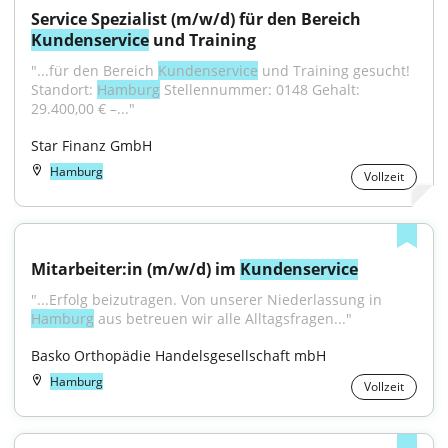
Service Spezialist (m/w/d) für den Bereich 
Kundenservice
 und Training
"...für den Bereich 
Kundenservice
 und Training gesucht! 
Standort: 
Hamburg
 Stellennummer: 0148 Gehalt: 
29.400,00 € –..."
Star Finanz GmbH
Hamburg
Vollzeit
Mitarbeiter:in (m/w/d) im 
Kundenservice
"...Erfolg beizutragen. Von unserer Niederlassung in 
Hamburg
 aus betreuen wir alle Alltagsfragen..."
Basko Orthopädie Handelsgesellschaft mbH
Hamburg
Vollzeit