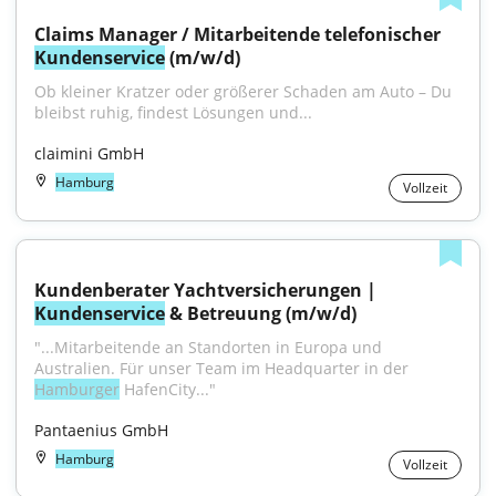
Claims Manager / Mitarbeitende telefonischer 
Kundenservice
 (m/w/d)
Ob kleiner Kratzer oder größerer Schaden am Auto – Du 
bleibst ruhig, findest Lösungen und...
claimini GmbH
Hamburg
Vollzeit
Kundenberater Yachtversicherungen | 
Kundenservice
 & Betreuung (m/w/d)
"...Mitarbeitende an Standorten in Europa und 
Australien. Für unser Team im Headquarter in der 
Hamburger
 HafenCity..."
Pantaenius GmbH
Hamburg
Vollzeit