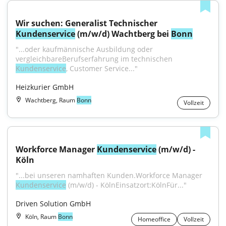
Wir suchen: Generalist Technischer 
Kundenservice
 (m/w/d) Wachtberg bei 
Bonn
"...oder kaufmännische Ausbildung oder 
vergleichbareBerufserfahrung im technischen 
Kundenservice
, Customer Service..."
Heizkurier GmbH
Wachtberg, Raum
Bonn
Vollzeit
Workforce Manager 
Kundenservice
 (m/w/d) - 
Köln
"...bei unseren namhaften Kunden.Workforce Manager 
Kundenservice
 (m/w/d) - KölnEinsatzort:KölnFür..."
Driven Solution GmbH
Köln, Raum
Bonn
Homeoffice
Vollzeit