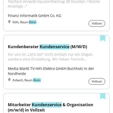
Postfach (m/w/d) Haustarifvertrag 38 Stunden / Woche 
Anteilige..."
Finanz Informatik GmbH Co. KG
Köln, Raum
Bonn
Vollzeit
Kundenberater 
Kundenservice
 (M/W/D)
Für uns ist „Let's Go!“ nicht einfach nur ein Slogan, 
sondern eine Einstellung. Wir lieben Technik...
Media Markt TV-HiFi-Elektro GmbH Buchholz in der 
Nordheide
Asbach, Raum
Bonn
Vollzeit
Mitarbeiter 
Kundenservice
 & Organisation 
(m/w/d) in Vollzeit