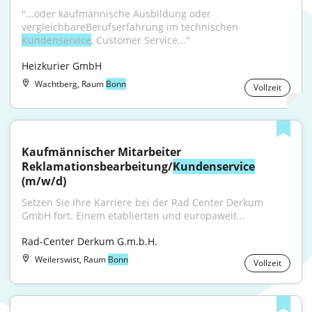
"...oder kaufmännische Ausbildung oder 
vergleichbareBerufserfahrung im technischen 
Kundenservice
, Customer Service..."
Heizkurier GmbH
Wachtberg, Raum
Bonn
Vollzeit
Kaufmännischer Mitarbeiter 
Reklamationsbearbeitung/
Kundenservice
(m/w/d)
Setzen Sie Ihre Karriere bei der Rad Center Derkum 
GmbH fort. Einem etablierten und europaweit...
Rad-Center Derkum G.m.b.H.
Weilerswist, Raum
Bonn
Vollzeit