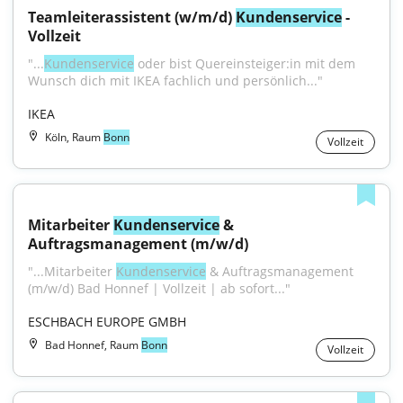
Teamleiterassistent (w/m/d) 
Kundenservice
 - 
Vollzeit
"...
Kundenservice
 oder bist Quereinsteiger:in mit dem 
Wunsch dich mit IKEA fachlich und persönlich..."
IKEA
Köln, Raum
Bonn
Vollzeit
Mitarbeiter 
Kundenservice
 & 
Auftragsmanagement (m/w/d)
"...Mitarbeiter 
Kundenservice
 & Auftragsmanagement 
(m/w/d) Bad Honnef | Vollzeit | ab sofort..."
ESCHBACH EUROPE GMBH
Bad Honnef, Raum
Bonn
Vollzeit