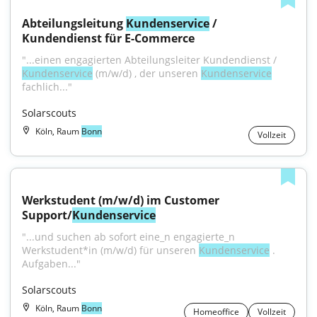
Abteilungsleitung 
Kundenservice
 / 
Kundendienst für E-Commerce
"...einen engagierten Abteilungsleiter Kundendienst / 
Kundenservice
 (m/w/d) , der unseren 
Kundenservice
fachlich..."
Solarscouts
Köln, Raum
Bonn
Vollzeit
Werkstudent (m/w/d) im Customer 
Support/
Kundenservice
"...und suchen ab sofort eine_n engagierte_n 
Werkstudent*in (m/w/d) für unseren 
Kundenservice
 . 
Aufgaben..."
Solarscouts
Köln, Raum
Bonn
Homeoffice
Vollzeit