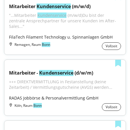
Mitarbeiter 
Kundenservice
 (m/w/d)
"...Mitarbeiter 
Kundenservice
 (m/w/d)Du bist der 
zentrale Ansprechpartner für unsere Kunden im After-
Sales..."
FilaTech Filament Technology u. Spinnanlagen GmbH
Remagen, Raum
Bonn
Vollzeit
Mitarbeiter - 
Kundenservice
 (d/w/m)
+++ DIREKTVERMITTLUNG in Festanstellung (keine 
Zeitarbeit) / Vermittlungsgutscheine (AVGS) werden...
RADAS Jobbörse & Personalvermittlung GmbH
Köln, Raum
Bonn
Vollzeit