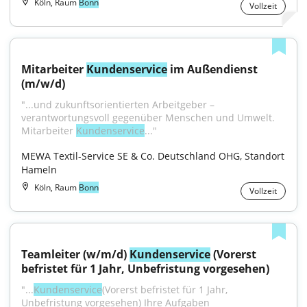
Köln, Raum
Bonn
Vollzeit
Mitarbeiter 
Kundenservice
 im Außendienst 
(m/w/d)
"...und zukunftsorientierten Arbeitgeber – 
verantwortungsvoll gegenüber Menschen und Umwelt. 
Mitarbeiter 
Kundenservice
..."
MEWA Textil-Service SE & Co. Deutschland OHG, Standort 
Hameln
Köln, Raum
Bonn
Vollzeit
Teamleiter (w/m/d) 
Kundenservice
 (Vorerst 
befristet für 1 Jahr, Unbefristung vorgesehen)
"...
Kundenservice
(Vorerst befristet für 1 Jahr, 
Unbefristung vorgesehen) Ihre Aufgaben 