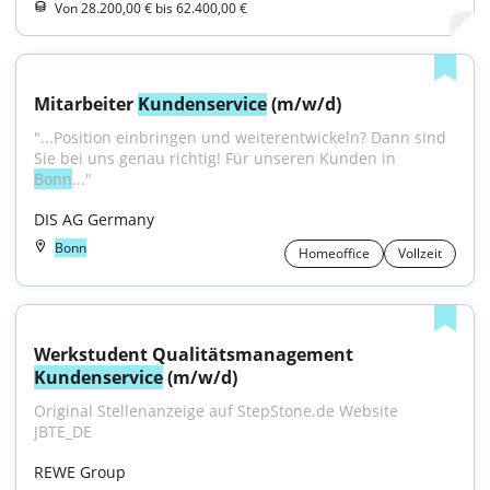
Von 28.200,00 € bis 62.400,00 €
Mitarbeiter 
Kundenservice
 (m/w/d)
"...Position einbringen und weiterentwickeln? Dann sind 
Sie bei uns genau richtig! Für unseren Kunden in 
Bonn
..."
DIS AG Germany
Bonn
Homeoffice
Vollzeit
Werkstudent Qualitätsmanagement 
Kundenservice
 (m/w/d)
Original Stellenanzeige auf StepStone.de Website 
JBTE_DE
REWE Group