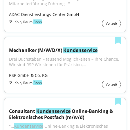
Mitarbeiterführung Führung..."
ADAC Dienstleistungs-Center GmbH
Köln, Raum
Bonn
Vollzeit
Mechaniker (M/W/D/X) 
Kundenservice
Drei Buchstaben – tausend Möglichkeiten – Ihre Chance. 
Wir sind RSP Wir stehen für Präzision,...
RSP GmbH & Co. KG
Köln, Raum
Bonn
Vollzeit
Consultant 
Kundenservice
 Online-Banking & 
Elektronisches Postfach (m/w/d)
"...
Kundenservice
 Online-Banking & Elektronisches 