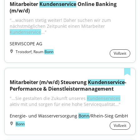
Mitarbeiter 
Kundenservice
 Online Banking 
(m/w/d)
"...wachsen stetig weiter! Daher suchen wir zum 
nächstmöglichen Zeitpunkt einen Mitarbeiter 
Kundenservice
..."
SERVISCOPE AG
Troisdorf, Raum
Bonn
Vollzeit
Mitarbeiter (m/w/d) Steuerung 
Kundenservice
-
Performance & Dienstleistermanagement
"...Sie gestalten die Zukunft unseres 
Kundenservices
aktiv mit und sorgen für eine hohe Servicequalität..."
Energie- und Wasserversorgung 
Bonn
/Rhein-Sieg GmbH
Bonn
Vollzeit