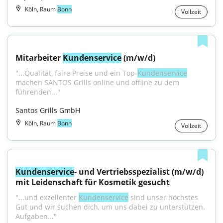
Köln, Raum
Bonn
Vollzeit
Mitarbeiter 
Kundenservice
 (m/w/d)
"...Qualität, faire Preise und ein Top-
Kundenservice
machen SANTOS Grills online und offline zu dem 
führenden..."
Santos Grills GmbH
Köln, Raum
Bonn
Vollzeit
Kundenservice
- und Vertriebsspezialist (m/w/d) 
mit Leidenschaft für Kosmetik gesucht
"...und exzellenter 
Kundenservice
 sind unser höchstes 
Gut und wir suchen dich, um uns dabei zu unterstützen. 
Aufgaben..."