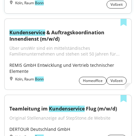
Köln, Raum
Bonn
Vollzeit
Kundenservice
 & Auftragskoordination 
Innendienst (m/w/d)
Über unsWir sind ein mittelständisches 
Familienunternehmen und stehen seit 50 Jahren für...
REMIS GmbH Entwicklung und Vertrieb technischer 
Elemente
Köln, Raum
Bonn
Homeoffice
Vollzeit
Teamleitung im 
Kundenservice
 Flug (m/w/d)
Original Stellenanzeige auf StepStone.de Website
DERTOUR Deutschland GmbH