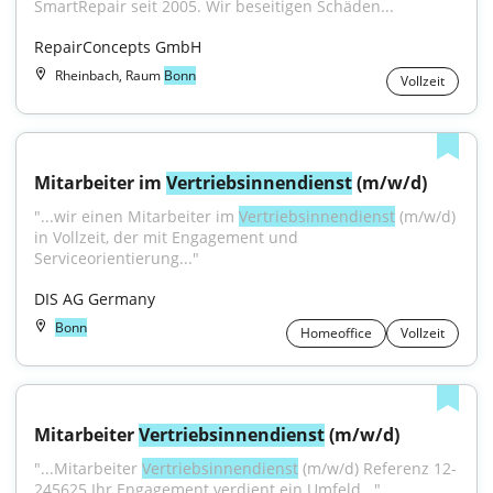
SmartRepair seit 2005. Wir beseitigen Schäden...
RepairConcepts GmbH
Rheinbach, Raum
Bonn
Vollzeit
Mitarbeiter im 
Vertriebsinnendienst
 (m/w/d)
"...wir einen Mitarbeiter im 
Vertriebsinnendienst
 (m/w/d) 
in Vollzeit, der mit Engagement und 
Serviceorientierung..."
DIS AG Germany
Bonn
Homeoffice
Vollzeit
Mitarbeiter 
Vertriebsinnendienst
 (m/w/d)
"...Mitarbeiter 
Vertriebsinnendienst
 (m/w/d) Referenz 12-
245625 Ihr Engagement verdient ein Umfeld..."