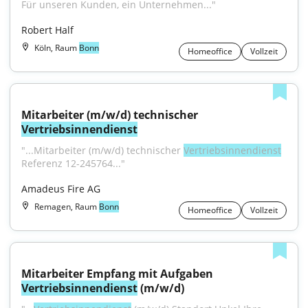
Für unseren Kunden, ein Unternehmen..."
Robert Half
Köln, Raum
Bonn
Homeoffice
Vollzeit
Mitarbeiter (m/w/d) technischer 
Vertriebsinnendienst
"...Mitarbeiter (m/w/d) technischer 
Vertriebsinnendienst
Referenz 12-245764..."
Amadeus Fire AG
Remagen, Raum
Bonn
Homeoffice
Vollzeit
Mitarbeiter Empfang mit Aufgaben 
Vertriebsinnendienst
 (m/w/d)