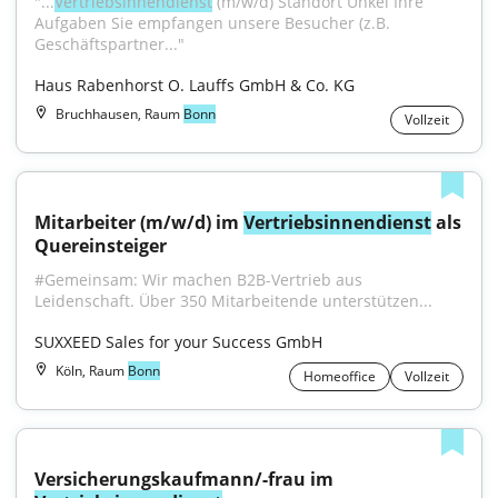
"...
Vertriebsinnendienst
 (m/w/d) Standort Unkel Ihre 
Aufgaben Sie empfangen unsere Besucher (z.B. 
Geschäftspartner..."
Haus Rabenhorst O. Lauffs GmbH & Co. KG
Bruchhausen, Raum
Bonn
Vollzeit
Mitarbeiter (m/w/d) im 
Vertriebsinnendienst
 als 
Quereinsteiger
#Gemeinsam: Wir machen B2B-Vertrieb aus 
Leidenschaft. Über 350 Mitarbeitende unterstützen...
SUXXEED Sales for your Success GmbH
Köln, Raum
Bonn
Homeoffice
Vollzeit
Versicherungskaufmann/-frau im 