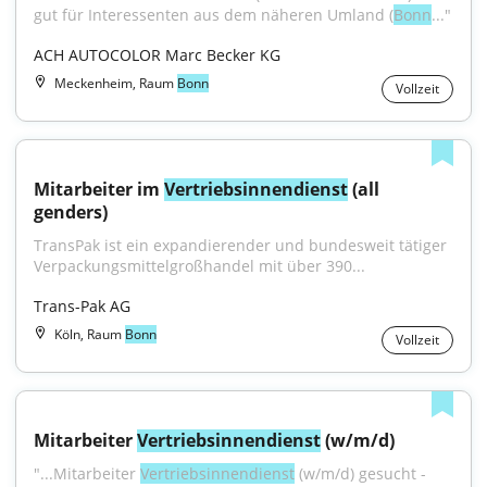
gut für Interessenten aus dem näheren Umland (
Bonn
..."
ACH AUTOCOLOR Marc Becker KG
Meckenheim, Raum
Bonn
Vollzeit
Mitarbeiter im 
Vertriebsinnendienst
 (all 
genders)
TransPak ist ein expandierender und bundesweit tätiger 
Verpackungsmittelgroßhandel mit über 390...
Trans-Pak AG
Köln, Raum
Bonn
Vollzeit
Mitarbeiter 
Vertriebsinnendienst
 (w/m/d)
"...Mitarbeiter 
Vertriebsinnendienst
 (w/m/d) gesucht - 