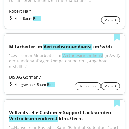
Für unseren Kunden, ein internationales..."
Robert Half
Köln, Raum
Bonn
Vollzeit
Mitarbeiter im 
Vertriebsinnendienst
 (m/w/d)
"...wir einen Mitarbeiter im 
Vertriebsinnendienst
 (m/w/d), 
der Kundenanfragen kompetent betreut, Angebote 
erstellt..."
DIS AG Germany
Königswinter, Raum
Bonn
Homeoffice
Vollzeit
Vollzeitstelle Customer Support Lackkunden 
Vertriebsinnendienst
 kfm./tech.
"...Nahverkehr Bus oder Bahn (Bahnhof Kottenforst) auch 