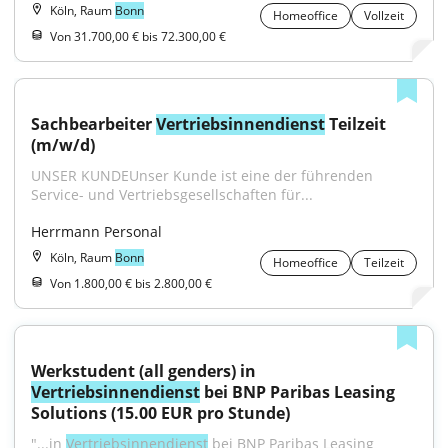
Köln, Raum
Bonn
Homeoffice
Vollzeit
Von 31.700,00 € bis 72.300,00 €
Sachbearbeiter 
Vertriebsinnendienst
 Teilzeit 
(m/w/d)
UNSER KUNDEUnser Kunde ist eine der führenden 
Service- und Vertriebsgesellschaften für...
Herrmann Personal
Köln, Raum
Bonn
Homeoffice
Teilzeit
Von 1.800,00 € bis 2.800,00 €
Werkstudent (all genders) in 
Vertriebsinnendienst
 bei BNP Paribas Leasing 
Solutions (15.00 EUR pro Stunde)
"...in 
Vertriebsinnendienst
 bei BNP Paribas Leasing 