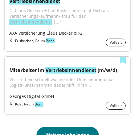
Vertriebsinnendienst
"...Claus Decker oHG in Euskirchen sucht Dich als 
Versicherungskaufmann/-frau für den 
Vertriebsinnendienst
 |..."
AXA Versicherung Claus Decker oHG
Euskirchen, Raum
Bonn
Vollzeit
Mitarbeiter im 
Vertriebsinnendienst
 (m/w/d)
Wir sind ein schnell wachsendes Unternehmen, das 
Logistikunternehmen dabei hilft, ihren...
Georges Digital GmbH
Köln, Raum
Bonn
Vollzeit