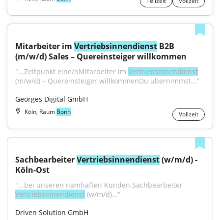
Teilzeit
Vollzeit
Mitarbeiter im 
Vertriebsinnendienst
 B2B 
(m/w/d) Sales – Quereinsteiger willkommen
"...Zeitpunkt eine/nMitarbeiter im 
Vertriebsinnendienst
(m/w/d) – Quereinsteiger willkommenDu übernimmst..."
Georges Digital GmbH
Köln, Raum
Bonn
Vollzeit
Sachbearbeiter 
Vertriebsinnendienst
 (w/m/d) - 
Köln-Ost
"...bei unseren namhaften Kunden.Sachbearbeiter 
Vertriebsinnendienst
 (w/m/d)..."
Driven Solution GmbH