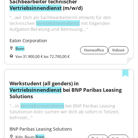
Sachbearbeiter technischer 
Vertriebsinnendienst
 (m/w/d)
"...wir Dich als Sachbearbeiter/in (m/w/d) für den 
technischen 
Vertriebsinnendienst
 mit folgenden 
Aufgaben:Beratung und Betreuung..."
Eaton Corporation
Bonn
Homeoffice
Vollzeit
Von 31.900,00 € bis 72.700,00 €
Werkstudent (all genders) in 
Vertriebsinnendienst
 bei BNP Paribas Leasing 
Solutions
"...in 
Vertriebsinnendienst
 bei BNP Paribas Leasing 
SolutionsIn Köln suchen wir dich ab sofort in Teilzeit, 
befristet..."
BNP Paribas Leasing Solutions
Köln, Raum
Bonn