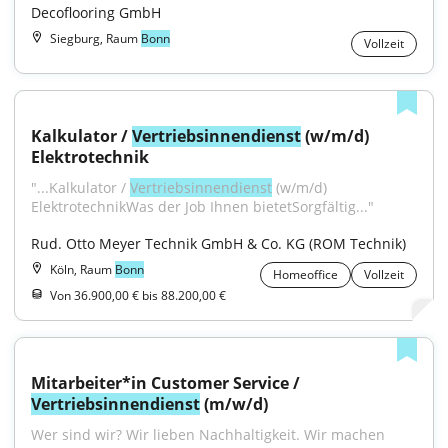
Decoflooring GmbH
Siegburg, Raum
Bonn
Vollzeit
Kalkulator / 
Vertriebsinnendienst
 (w/m/d) 
Elektrotechnik
"...Kalkulator / 
Vertriebsinnendienst
 (w/m/d) 
ElektrotechnikWas der Job Ihnen bietetSorgfältig..."
Rud. Otto Meyer Technik GmbH & Co. KG (ROM Technik)
Köln, Raum
Bonn
Homeoffice
Vollzeit
Von 36.900,00 € bis 88.200,00 €
Mitarbeiter*in Customer Service / 
Vertriebsinnendienst
 (m/w/d)
Wer sind wir? Wir lieben Nachhaltigkeit. Wir machen 