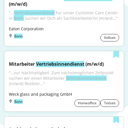
(m/w/d)
"...
Vertriebsinnendienst
 Für unser Customer Care Center 
in 
Bonn
 suchen wir Dich als Sachbearbeiter/in (m/w/d..."
Eaton Corporation
Bonn
Vollzeit
Mitarbeiter 
Vertriebsinnendienst
 (m/w/d)
"...zur Nachhaltigkeit. Zum nächstmöglichen Zeitpunkt 
suchen wir einen Mitarbeiter 
Vertriebsinnendienst
(m/w/d) flexibler..."
Weck glass and packaging GmbH
Bonn
Homeoffice
Teilzeit