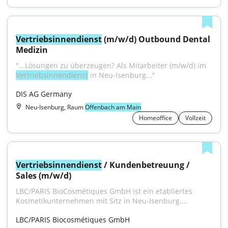
Vertriebsinnendienst
 (m/w/d) Outbound Dental 
Medizin
"...Lösungen zu überzeugen? Als Mitarbeiter (m/w/d) im 
Vertriebsinnendienst
 in Neu-Isenburg..."
DIS AG Germany
Neu-Isenburg, Raum
Offenbach am Main
Homeoffice
Vollzeit
Vertriebsinnendienst
 / Kundenbetreuung / 
Sales (m/w/d)
LBC/PARIS BioCosmétiques GmbH ist ein etabliertes 
Kosmetikunternehmen mit Sitz in Neu-Isenburg....
LBC/PARIS Biocosmétiques GmbH