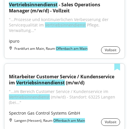
Vertriebsinnendienst
 - Sales Operations 
Manager (m/w/d) - Vollzeit
"...Prozesse und kontinuierlichen Verbesserung der 
Servicequalität im 
Vertriebsinnendienst
 Pflege, 
Verwaltung..."
ipuro
Frankfurt am Main, Raum
Offenbach am Main
Vollzeit
Mitarbeiter Customer Service / Kundenservice 
im 
Vertriebsinnendienst
 (m/w/d)
"...im Bereich Customer Service / Kundenservice im 
Vertriebsinnendienst
 (m/w/d) - Standort: 63225 Langen 
(bei..."
Spectron Gas Control Systems GmbH
Langen (Hessen), Raum
Offenbach am Main
Vollzeit