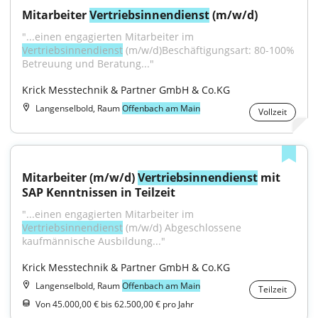
Mitarbeiter 
Vertriebsinnendienst
 (m/w/d)
"...einen engagierten Mitarbeiter im 
Vertriebsinnendienst
 (m/w/d)Beschäftigungsart: 80-100% 
Betreuung und Beratung..."
Krick Messtechnik & Partner GmbH & Co.KG
Langenselbold, Raum
Offenbach am Main
Vollzeit
Mitarbeiter (m/w/d) 
Vertriebsinnendienst
 mit 
SAP Kenntnissen in Teilzeit
"...einen engagierten Mitarbeiter im 
Vertriebsinnendienst
 (m/w/d) Abgeschlossene 
kaufmännische Ausbildung..."
Krick Messtechnik & Partner GmbH & Co.KG
Langenselbold, Raum
Offenbach am Main
Teilzeit
Von 45.000,00 € bis 62.500,00 € pro Jahr