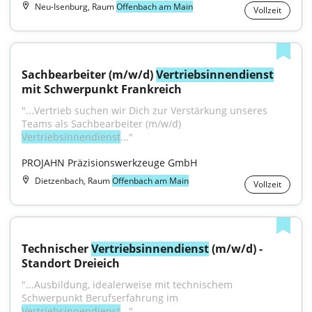
Neu-Isenburg, Raum
Offenbach am Main
Vollzeit
Sachbearbeiter (m/w/d) 
Vertriebsinnendienst
mit Schwerpunkt Frankreich
"...Vertrieb suchen wir Dich zur Verstärkung unseres 
Teams als Sachbearbeiter (m/w/d) 
Vertriebsinnendienst
..."
PROJAHN Präzisionswerkzeuge GmbH
Dietzenbach, Raum
Offenbach am Main
Vollzeit
Technischer 
Vertriebsinnendienst
 (m/w/d) - 
Standort Dreieich
"...Ausbildung, idealerweise mit technischem 
Schwerpunkt Berufserfahrung im 
Vertriebsinnendienst
..."