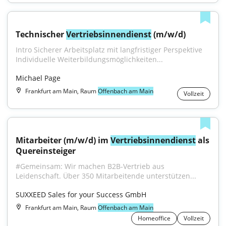
Technischer 
Vertriebsinnendienst
 (m/w/d)
Intro Sicherer Arbeitsplatz mit langfristiger Perspektive 
Individuelle Weiterbildungsmöglichkeiten...
Michael Page
Frankfurt am Main, Raum
Offenbach am Main
Vollzeit
Mitarbeiter (m/w/d) im 
Vertriebsinnendienst
 als 
Quereinsteiger
#Gemeinsam: Wir machen B2B-Vertrieb aus 
Leidenschaft. Über 350 Mitarbeitende unterstützen...
SUXXEED Sales for your Success GmbH
Frankfurt am Main, Raum
Offenbach am Main
Homeoffice
Vollzeit