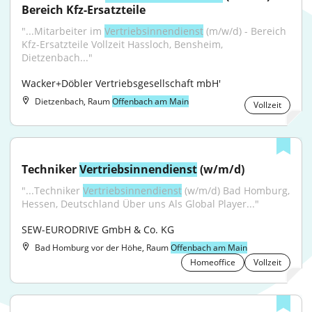
Bereich Kfz-Ersatzteile
"...Mitarbeiter im 
Vertriebsinnendienst
 (m/w/d) - Bereich 
Kfz-Ersatzteile Vollzeit Hassloch, Bensheim, 
Dietzenbach..."
Wacker+Döbler Vertriebsgesellschaft mbH'
Dietzenbach, Raum
Offenbach am Main
Vollzeit
Techniker 
Vertriebsinnendienst
 (w/m/d)
"...Techniker 
Vertriebsinnendienst
 (w/m/d) Bad Homburg, 
Hessen, Deutschland Über uns Als Global Player..."
SEW-EURODRIVE GmbH & Co. KG
Bad Homburg vor der Höhe, Raum
Offenbach am Main
Homeoffice
Vollzeit