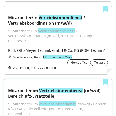
Mitarbeiter/in 
Vertriebsinnendienst
 / 
Vertriebskoordination (m/w/d)
"...Mitarbeiter/in 
Vertriebsinnendienst
 / 
Vertriebskoordination (m/w/d)Zur Unterstützung 
unseres..."
Rud. Otto Meyer Technik GmbH & Co. KG (ROM Technik)
Neu-Isenburg, Raum
Offenbach am Main
Homeoffice
Teilzeit
Von 31.900,00 € bis 72.800,00 €
Mitarbeiter im 
Vertriebsinnendienst
 (m/w/d) - 
Bereich Kfz-Ersatzteile
"...Mitarbeiter im 
Vertriebsinnendienst
 (m/w/d) - Bereich 
Kfz-Ersatzteile Vollzeit Hassloch, Bensheim, 
Dietzenbach..."