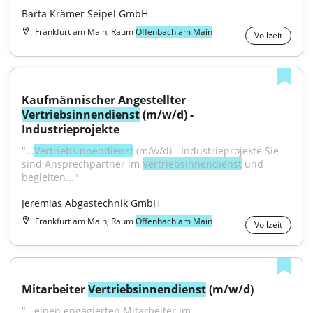
Barta Krämer Seipel GmbH
Frankfurt am Main, Raum
Offenbach am Main
Vollzeit
Kaufmännischer Angestellter 
Vertriebsinnendienst
 (m/w/d) - 
Industrieprojekte
"...
Vertriebsinnendienst
 (m/w/d) - Industrieprojekte Sie 
sind Ansprechpartner im 
Vertriebsinnendienst
 und 
begleiten..."
Jeremias Abgastechnik GmbH
Frankfurt am Main, Raum
Offenbach am Main
Vollzeit
Mitarbeiter 
Vertriebsinnendienst
 (m/w/d)
"...einen engagierten Mitarbeiter im 