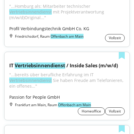
"...Homburg als: Mitarbeiter technischer 
Vertriebsinnendienst
 mit Projektverantwortung 
(m/w/d)Original..."
Profil Verbindungstechnik GmbH Co. KG
Friedrichsdorf, Raum
Offenbach am Main
Vollzeit
IT 
Vertriebsinnendienst
 / Inside Sales (m/w/d)
"...bereits über berufliche Erfahrung im IT 
Vertriebsinnendienst
 Sie haben Freude am Telefonieren, 
ein offenes..."
Passion for People GmbH
Frankfurt am Main, Raum
Offenbach am Main
Homeoffice
Vollzeit