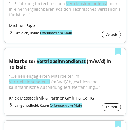
"...Erfahrung im technischen 
Vertriebsinnendienst
 oder 
in einer vergleichbaren Position Technisches Verständnis 
für kälte..."
Michael Page
Dreieich, Raum
Offenbach am Main
Vollzeit
Mitarbeiter 
Vertriebsinnendienst
 (m/w/d) in 
Teilzeit
"...einen engagierten Mitarbeiter im 
Vertriebsinnendienst
 (m/w/d)Abgeschlossene 
kaufmännische AusbildungBerufserfahrung..."
Krick Messtechnik & Partner GmbH & Co.KG
Langenselbold, Raum
Offenbach am Main
Teilzeit