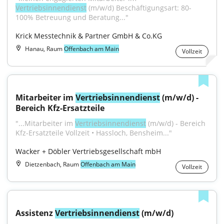
Vertriebsinnendienst
 (m/w/d) Beschäftigungsart: 80-
100% Betreuung und Beratung..."
Krick Messtechnik & Partner GmbH & Co.KG
Hanau, Raum
Offenbach am Main
Vollzeit
Mitarbeiter im 
Vertriebsinnendienst
 (m/w/d) - 
Bereich Kfz-Ersatzteile
"...Mitarbeiter im 
Vertriebsinnendienst
 (m/w/d) - Bereich 
Kfz-Ersatzteile Vollzeit • Hassloch, Bensheim..."
Wacker + Döbler Vertriebsgesellschaft mbH
Dietzenbach, Raum
Offenbach am Main
Vollzeit
Assistenz 
Vertriebsinnendienst
 (m/w/d)