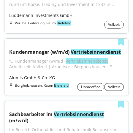
rund um Börse, Trading und Investment mit Sitz in...
Lüddemann Investments GmbH
Verl bei Gütersloh, Raum
Bielefeld
Vollzeit
Kundenmanager (w/m/d) 
Vertriebsinnendienst
"...Kundenmanager (w/m/d) 
Vertriebsinnendienst
Arbeitszeit: Vollzeit | Arbeitsort: Borgholzhausen..."
Alumis GmbH & Co. KG
Borgholzhausen, Raum
Bielefeld
Homeoffice
Vollzeit
Sachbearbeiter im 
Vertriebsinnendienst
(m/w/d)
Im Bereich Orthopädie- und Rehatechnik Bei unserem 