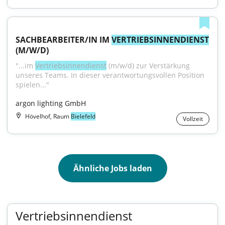
SACHBEARBEITER/IN IM 
VERTRIEBSINNENDIENST
(M/W/D)
"...im 
Vertriebsinnendienst
 (m/w/d) zur Verstärkung 
unseres Teams. In dieser verantwortungsvollen Position 
spielen..."
argon lighting GmbH
Hövelhof, Raum
Bielefeld
Vollzeit
Ähnliche Jobs laden
Vertriebsinnendienst