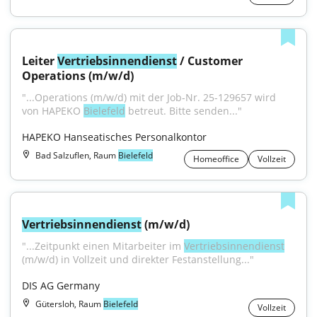
Leiter 
Vertriebsinnendienst
 / Customer 
Operations (m/w/d)
"...Operations (m/w/d) mit der Job-Nr. 25-129657 wird 
von HAPEKO 
Bielefeld
 betreut. Bitte senden..."
HAPEKO Hanseatisches Personalkontor
Bad Salzuflen, Raum
Bielefeld
Homeoffice
Vollzeit
Vertriebsinnendienst
 (m/w/d)
"...Zeitpunkt einen Mitarbeiter im 
Vertriebsinnendienst
(m/w/d) in Vollzeit und direkter Festanstellung..."
DIS AG Germany
Gütersloh, Raum
Bielefeld
Vollzeit