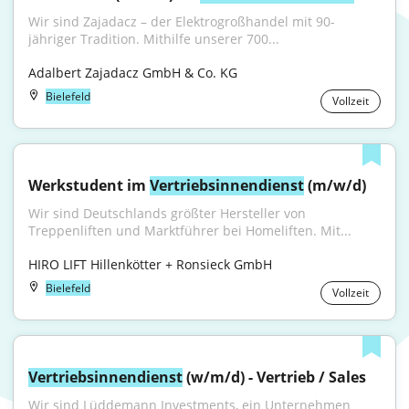
Wir sind Zajadacz – der Elektrogroßhandel mit 90-
jähriger Tradition. Mithilfe unserer 700...
Adalbert Zajadacz GmbH & Co. KG
Bielefeld
Vollzeit
Werkstudent im 
Vertriebsinnendienst
 (m/w/d)
Wir sind Deutschlands größter Hersteller von 
Treppenliften und Marktführer bei Homeliften. Mit...
HIRO LIFT Hillenkötter + Ronsieck GmbH
Bielefeld
Vollzeit
Vertriebsinnendienst
 (w/m/d) - Vertrieb / Sales
Wir sind Lüddemann Investments, ein Unternehmen 