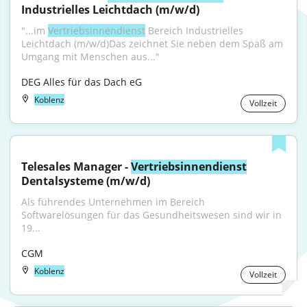
Industrielles Leichtdach (m/w/d)
"...im 
Vertriebsinnendienst
 Bereich Industrielles 
Leichtdach (m/w/d)Das zeichnet Sie neben dem Spaß am 
Umgang mit Menschen aus..."
DEG Alles für das Dach eG
Koblenz
Vollzeit
Telesales Manager - 
Vertriebsinnendienst
Dentalsysteme (m/w/d)
Als führendes Unternehmen im Bereich 
Softwarelösungen für das Gesundheitswesen sind wir in 
19...
CGM
Koblenz
Vollzeit