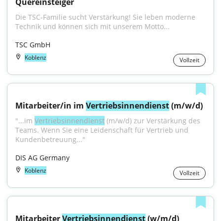
Quereinsteiger
Die TSC-Familie sucht Verstärkung! Sie leben moderne 
Technik und können sich mit unserem Motto...
TSC GmbH
Koblenz
Vollzeit
Mitarbeiter/in im 
Vertriebsinnendienst
 (m/w/d)
"...im 
Vertriebsinnendienst
 (m/w/d) zur Verstärkung des 
Teams. Wenn Sie eine Leidenschaft für Vertrieb und 
Kundenbetreuung..."
DIS AG Germany
Koblenz
Vollzeit
Mitarbeiter 
Vertriebsinnendienst
 (w/m/d)