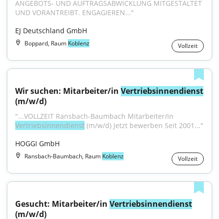
ANGEBOTS- UND AUFTRAGSABWICKLUNG MITGESTALTET 
UND VORANTREIBT. ENGAGIEREN..."
EJ Deutschland GmbH
Boppard, Raum
Koblenz
Vollzeit
Wir suchen: Mitarbeiter/in 
Vertriebsinnendienst
(m/w/d)
"...VOLLZEIT Ransbach-Baumbach Mitarbeiter/in 
Vertriebsinnendienst
 (m/w/d) Jetzt bewerben Seit 2001..."
HOGGI GmbH
Ransbach-Baumbach, Raum
Koblenz
Vollzeit
Gesucht: Mitarbeiter/in 
Vertriebsinnendienst
(m/w/d)