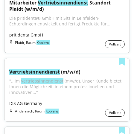
Mitarbeiter 
Vertriebsinnendienst
 Standort 
Plaidt (w/m/d)
Die pritidenta® GmbH mit Sitz in Leinfelden-
Echterdingen entwickelt und fertigt Produkte für...
pritidenta GmbH
Plaidt, Raum
Koblenz
Vollzeit
Vertriebsinnendienst
 (m/w/d)
"...im 
Vertriebsinnendienst
 (m/w/d). Unser Kunde bietet 
Ihnen die Möglichkeit, in einem professionellen und 
innovativen..."
DIS AG Germany
Andernach, Raum
Koblenz
Vollzeit