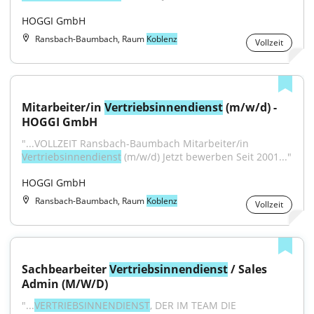
HOGGI GmbH
Ransbach-Baumbach, Raum
Koblenz
Vollzeit
Mitarbeiter/in 
Vertriebsinnendienst
 (m/w/d) - 
HOGGI GmbH
"...VOLLZEIT Ransbach-Baumbach Mitarbeiter/in 
Vertriebsinnendienst
 (m/w/d) Jetzt bewerben Seit 2001..."
HOGGI GmbH
Ransbach-Baumbach, Raum
Koblenz
Vollzeit
Sachbearbeiter 
Vertriebsinnendienst
 / Sales 
Admin (M/W/D)
"...
VERTRIEBSINNENDIENST
, DER IM TEAM DIE 