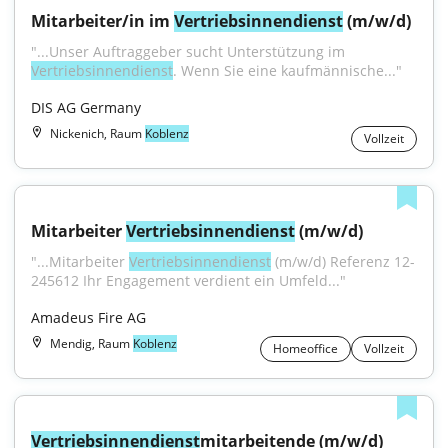
Mitarbeiter/in im 
Vertriebsinnendienst
 (m/w/d)
"...Unser Auftraggeber sucht Unterstützung im 
Vertriebsinnendienst
. Wenn Sie eine kaufmännische..."
DIS AG Germany
Nickenich, Raum
Koblenz
Vollzeit
Mitarbeiter 
Vertriebsinnendienst
 (m/w/d)
"...Mitarbeiter 
Vertriebsinnendienst
 (m/w/d) Referenz 12-
245612 Ihr Engagement verdient ein Umfeld..."
Amadeus Fire AG
Mendig, Raum
Koblenz
Homeoffice
Vollzeit
Vertriebsinnendienst
mitarbeitende (m/w/d)