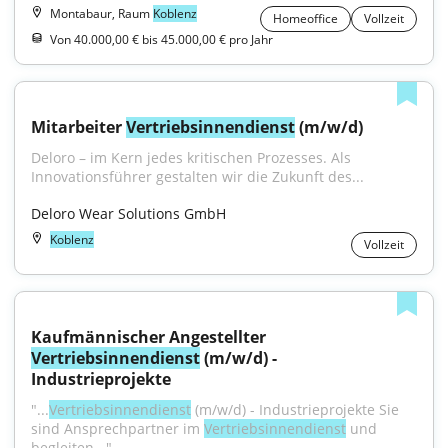
Montabaur, Raum
Koblenz
Homeoffice
Vollzeit
Von 40.000,00 € bis 45.000,00 € pro Jahr
Mitarbeiter 
Vertriebsinnendienst
 (m/w/d)
Deloro – im Kern jedes kritischen Prozesses. Als 
Innovationsführer gestalten wir die Zukunft des...
Deloro Wear Solutions GmbH
Koblenz
Vollzeit
Kaufmännischer Angestellter 
Vertriebsinnendienst
 (m/w/d) - 
Industrieprojekte
"...
Vertriebsinnendienst
 (m/w/d) - Industrieprojekte Sie 
sind Ansprechpartner im 
Vertriebsinnendienst
 und 
begleiten..."