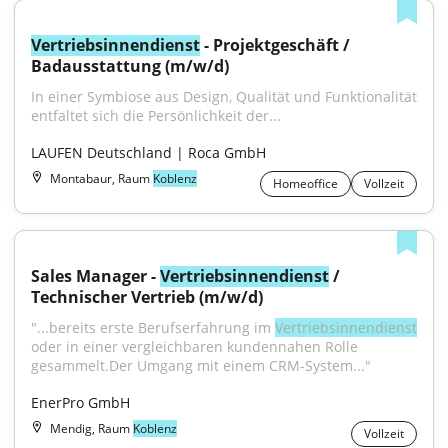
Vertriebsinnendienst
 - Projektgeschäft / 
Badausstattung (m/w/d)
In einer Symbiose aus Design, Qualität und Funktionalität 
entfaltet sich die Persönlichkeit der...
LAUFEN Deutschland | Roca GmbH
Montabaur, Raum
Koblenz
Homeoffice
Vollzeit
Sales Manager - 
Vertriebsinnendienst
 / 
Technischer Vertrieb (m/w/d)
"...bereits erste Berufserfahrung im 
Vertriebsinnendienst
oder in einer vergleichbaren kundennahen Rolle 
gesammelt.Der Umgang mit einem CRM-System..."
EnerPro GmbH
Mendig, Raum
Koblenz
Vollzeit