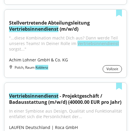
Stellvertretende Abteilungsleitung 
Vertriebsinnendienst
 (m/w/d)
"...diese Kombination macht Dich aus? Dann werde Teil 
unseres Teams! In Deiner Rolle im 
Vertriebsinnendienst
sorgst..."
Achim Lohner GmbH & Co. KG
Polch, Raum
Koblenz
Vollzeit
Vertriebsinnendienst
 - Projektgeschäft / 
Badausstattung (m/w/d) (40000.00 EUR pro Jahr)
In einer Symbiose aus Design, Qualität und Funktionalität 
entfaltet sich die Persönlichkeit der...
LAUFEN Deutschland | Roca GmbH