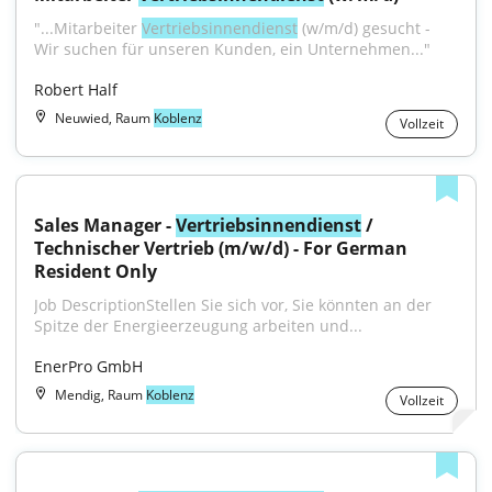
"...Mitarbeiter 
Vertriebsinnendienst
 (w/m/d) gesucht - 
Wir suchen für unseren Kunden, ein Unternehmen..."
Robert Half
Neuwied, Raum
Koblenz
Vollzeit
Sales Manager - 
Vertriebsinnendienst
 / 
Technischer Vertrieb (m/w/d) - For German 
Resident Only
Job DescriptionStellen Sie sich vor, Sie könnten an der 
Spitze der Energieerzeugung arbeiten und...
EnerPro GmbH
Mendig, Raum
Koblenz
Vollzeit