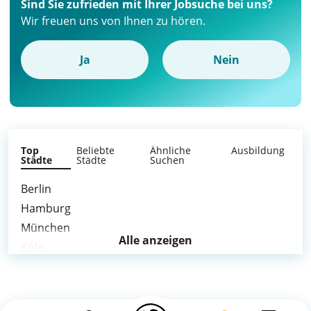
Sind Sie zufrieden mit Ihrer Jobsuche bei uns?
Wir freuen uns von Ihnen zu hören.
Ja
Nein
Top
Beliebte
Ähnliche
Ausbildung
Städte
Städte
Suchen
Berlin
Hamburg
München
Alle anzeigen
Köln
Frankfurt am Main
Stuttgart
Düsseldorf