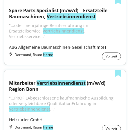
Spare Parts Specialist (m/w/d) – Ersatzteile 
Baumaschinen, 
Vertriebsinnendienst
"...oder mehrjährige Berufserfahrung im 
Ersatzteilservice, 
Vertriebsinnendienst
, 
Vertriebsservice..."
ABG Allgemeine Baumaschinen-Gesellschaft mbH
Dortmund, Raum
Herne
Vollzeit
Mitarbeiter 
Vertriebsinnendienst
 (m/w/d) 
Region Bonn
"...PROFILAbgeschlossene kaufmännische Ausbildung 
oder vergleichbare QualifikationErfahrung im 
Vertriebsinnendienst
..."
Heizkurier GmbH
Dortmund, Raum
Herne
Vollzeit