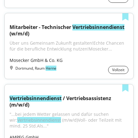
Mitarbeiter - Technischer 
Vertriebsinnendienst
(w/m/d)
Über uns Gemeinsam Zukunft gestalten!Echte Chancen 
für die berufliche Entwicklung nutzen!Mosecker...
Mosecker GmbH & Co. KG
Dortmund, Raum
Herne
Vollzeit
Vertriebsinnendienst
 / Vertriebsassistenz 
(m/w/d)
"...bei jedem Wetter gelassen und dafür suchen 
wir:
Vertriebsinnendienst
 (m/w/d)Voll- oder Teilzeit mit 
mind. 25 Std.Als..."
AMPEG GmbH