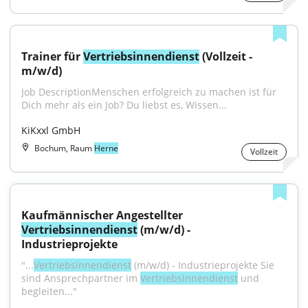
Trainer für 
Vertriebsinnendienst
 (Vollzeit - 
m/w/d)
Job DescriptionMenschen erfolgreich zu machen ist für 
Dich mehr als ein Job? Du liebst es, Wissen...
KiKxxl GmbH
Bochum, Raum
Herne
Vollzeit
Kaufmännischer Angestellter 
Vertriebsinnendienst
 (m/w/d) - 
Industrieprojekte
"...
Vertriebsinnendienst
 (m/w/d) - Industrieprojekte Sie 
sind Ansprechpartner im 
Vertriebsinnendienst
 und 
begleiten..."