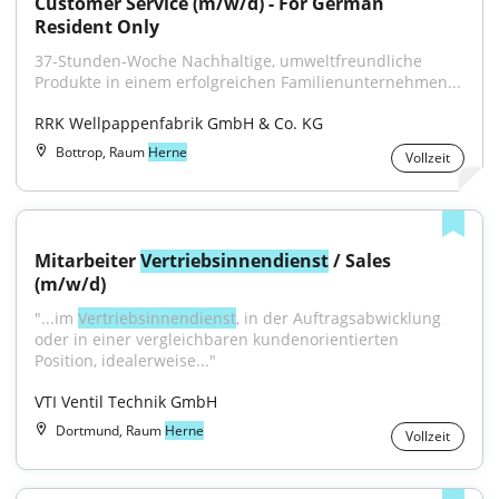
Customer Service (m/w/d) - For German 
Resident Only
37-Stunden-Woche Nachhaltige, umweltfreundliche 
Produkte in einem erfolgreichen Familienunternehmen...
RRK Wellpappenfabrik GmbH & Co. KG
Bottrop, Raum
Herne
Vollzeit
Mitarbeiter 
Vertriebsinnendienst
 / Sales 
(m/w/d)
"...im 
Vertriebsinnendienst
, in der Auftragsabwicklung 
oder in einer vergleichbaren kundenorientierten 
Position, idealerweise..."
VTI Ventil Technik GmbH
Dortmund, Raum
Herne
Vollzeit