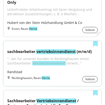
Only
Unbefristeter Arbeitsvertrag mit fairer Vergütung und 
attraktiven Zusatzleistungen, z. B. 6 Wochen...
Hubert von der Stein Holzhandlung GmbH & Co
Essen, Raum
Herne
Vollzeit
sachbearbeiter 
vertriebsinnendienst
 (m/w/d)
"...wir für unseren Kunden in Recklinghausen einen 
Sachbearbeiter 
Vertriebsinnendienst
 (m/w/d..."
Randstad
Recklinghausen, Raum
Herne
Vollzeit
Sachbearbeiter 
Vertriebsinnendienst
 / 