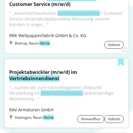
Customer Service (m/w/d)
"...einenSachbearbeiter 
Vertriebsinnendienst
 / Customer 
Service (m/w/d)AufgabenAktive Betreuung unserer 
Kunden in enger..."
RRK Wellpappenfabrik GmbH & Co. KG
Bottrop, Raum
Herne
Vollzeit
Projektabwickler (m/w/d) im 
Vertriebsinnendienst
"...suchen wir zum nächstmöglichen Zeitpunkt 
Verstärkung im 
Vertriebsinnendienst
.Selbstständige 
Bearbeitung..."
RAV Armaturen GmbH
Hattingen, Raum
Herne
Homeoffice
Vollzeit