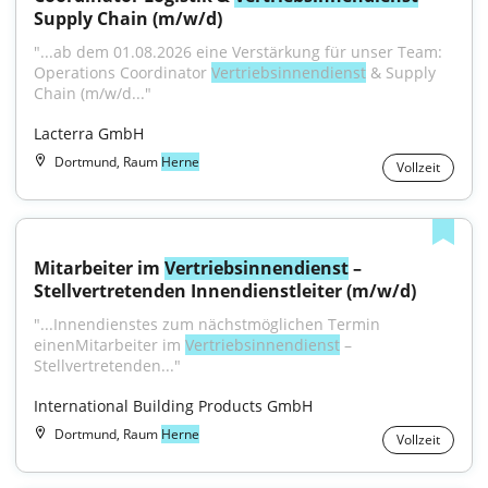
Supply Chain (m/w/d)
"...ab dem 01.08.2026 eine Verstärkung für unser Team: 
Operations Coordinator 
Vertriebsinnendienst
 & Supply 
Chain (m/w/d..."
Lacterra GmbH
Dortmund, Raum
Herne
Vollzeit
Mitarbeiter im 
Vertriebsinnendienst
 – 
Stellvertretenden Innendienstleiter (m/w/d)
"...Innendienstes zum nächstmöglichen Termin 
einenMitarbeiter im 
Vertriebsinnendienst
 – 
Stellvertretenden..."
International Building Products GmbH
Dortmund, Raum
Herne
Vollzeit