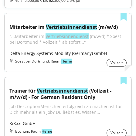
Von 45.000,00 € bis 62.500,00 € pro Jahr
Mitarbeiter im 
Vertriebsinnendienst
 (m/w/d)
"...Mitarbeiter im 
Vertriebsinnendienst
 (m/w/d) * Soest 
bei Dortmund * Vollzeit * ab sofort..."
Delta Energy Systems Mobility (Germany) GmbH
Soest bei Dortmund, Raum
Herne
Vollzeit
Trainer für 
Vertriebsinnendienst
 (Vollzeit - 
m/w/d) - For German Resident Only
Job DescriptionMenschen erfolgreich zu machen ist für 
Dich mehr als ein Job? Du liebst es, Wissen...
KiKxxl GmbH
Bochum, Raum
Herne
Vollzeit