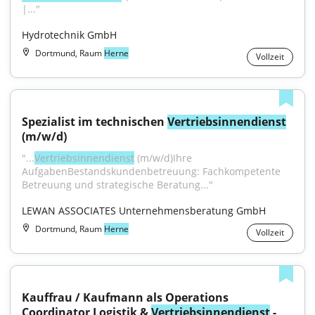
|..."
Hydrotechnik GmbH
Dortmund, Raum
Herne
Vollzeit
Spezialist im technischen 
Vertriebsinnendienst
(m/w/d)
"...
Vertriebsinnendienst
 (m/w/d)Ihre 
AufgabenBestandskundenbetreuung: Fachkompetente 
Betreuung und strategische Beratung..."
LEWAN ASSOCIATES Unternehmensberatung GmbH
Dortmund, Raum
Herne
Vollzeit
Kauffrau / Kaufmann als Operations 
Coordinator Logistik & 
Vertriebsinnendienst
 - 