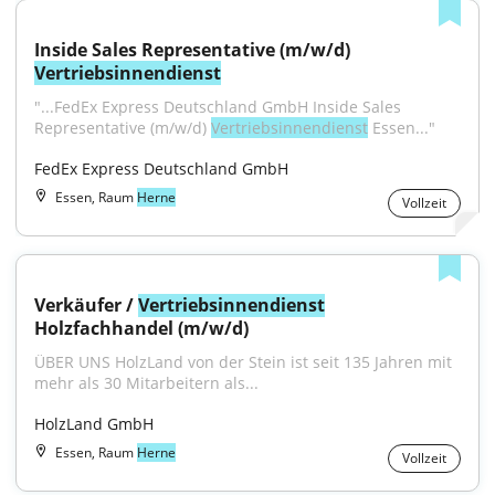
Inside Sales Representative (m/w/d) 
Vertriebsinnendienst
"...FedEx Express Deutschland GmbH Inside Sales 
Representative (m/w/d) 
Vertriebsinnendienst
 Essen..."
FedEx Express Deutschland GmbH
Essen, Raum
Herne
Vollzeit
Verkäufer / 
Vertriebsinnendienst
Holzfachhandel (m/w/d)
ÜBER UNS HolzLand von der Stein ist seit 135 Jahren mit 
mehr als 30 Mitarbeitern als...
HolzLand GmbH
Essen, Raum
Herne
Vollzeit