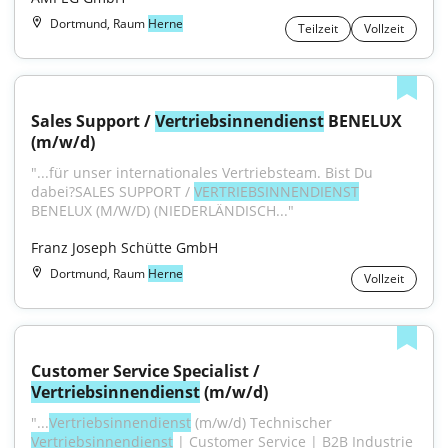
Dortmund, Raum
Herne
Teilzeit
Vollzeit
Sales Support / 
Vertriebsinnendienst
 BENELUX 
(m/w/d)
"...für unser internationales Vertriebsteam. Bist Du 
dabei?SALES SUPPORT / 
VERTRIEBSINNENDIENST
BENELUX (M/W/D) (NIEDERLÄNDISCH..."
Franz Joseph Schütte GmbH
Dortmund, Raum
Herne
Vollzeit
Customer Service Specialist / 
Vertriebsinnendienst
 (m/w/d)
"...
Vertriebsinnendienst
 (m/w/d) Technischer 
Vertriebsinnendienst
 | Customer Service | B2B Industrie 