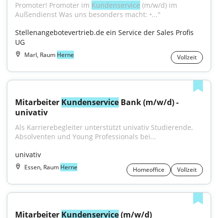
Promoter! Promoter im 
Kundenservice
 (m/w/d) im 
Außendienst Was uns besonders macht: •..."
Stellenangebotevertrieb.de ein Service der Sales Profis 
UG
Marl, Raum
Herne
Vollzeit
Mitarbeiter 
Kundenservice
 Bank (m/w/d) - 
univativ
Als Karrierebegleiter unterstützt univativ Studierende, 
Absolventen und Young Professionals bei...
univativ
Essen, Raum
Herne
Homeoffice
Vollzeit
Mitarbeiter 
Kundenservice
 (m/w/d)