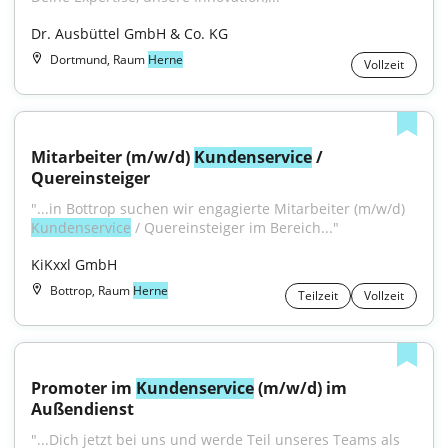
Dr. Ausbüttel GmbH & Co. KG
Dortmund, Raum
Herne
Vollzeit
Mitarbeiter (m/w/d) 
Kundenservice
 / 
Quereinsteiger
"...in Bottrop suchen wir engagierte Mitarbeiter (m/w/d) 
Kundenservice
 / Quereinsteiger im Bereich..."
KiKxxl GmbH
Bottrop, Raum
Herne
Teilzeit
Vollzeit
Promoter im 
Kundenservice
 (m/w/d) im 
Außendienst
"...Dich jetzt bei uns und werde Teil unseres Teams als 