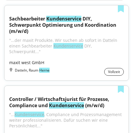
Sachbearbeiter 
Kundenservice
 DIY, 
Schwerpunkt Optimierung und Koordination 
(m/w/d)
"...der maxit Produkte. Wir suchen ab sofort in Datteln 
einen Sachbearbeiter 
Kundenservice
 DIY, 
Schwerpunkt..."
maxit west GmbH
Datteln, Raum
Herne
Vollzeit
Controller / Wirtschaftsjurist für Prozesse, 
Compliance und 
Kundenservice
 (m/w/d)
"...
Kundenservice
, Compliance und Prozessmanagement 
weiter professionalisieren. Dafür suchen wir eine 
Persönlichkeit..."