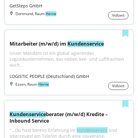
GetSteps GmbH
Dortmund, Raum
Herne
Vollzeit
Mitarbeiter (m/w/d) im 
Kundenservice
Unser Mandant ist ein global agierendes 
Logistikunternehmen, das neben See- und Luftfrachten 
auch...
LOGISTIC PEOPLE (Deutschland) GmbH
Essen, Raum
Herne
Vollzeit
Kundenservice
berater (m/w/d) Kredite – 
Inbound Service
"...Du hast bereits Erfahrung im 
Kundenservice
 und 
überzeugst am Telefon durch eine souveräne, 