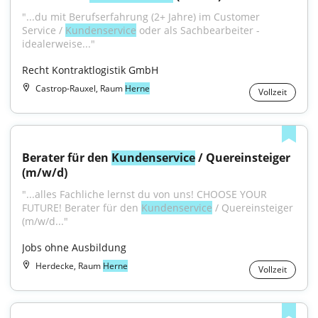
"...du mit Berufserfahrung (2+ Jahre) im Customer 
Service / 
Kundenservice
 oder als Sachbearbeiter - 
idealerweise..."
Recht Kontraktlogistik GmbH
Castrop-Rauxel, Raum
Herne
Vollzeit
Berater für den 
Kundenservice
 / Quereinsteiger 
(m/w/d)
"...alles Fachliche lernst du von uns! CHOOSE YOUR 
FUTURE! Berater für den 
Kundenservice
 / Quereinsteiger 
(m/w/d..."
Jobs ohne Ausbildung
Herdecke, Raum
Herne
Vollzeit