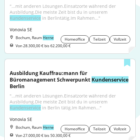
"...mit anderen Lösungen.Einsatzorte während der 
Ausbildung.Die meiste Zeit bist du in unserem 
Kundenservice
 in Berlintätig.Im Rahmen..."
Vonovia SE
Bochum, Raum
Herne
Homeoffice
Teilzeit
Vollzeit
Von 28.300,00 € bis 62.200,00 €
Ausbildung Kauffrau:mann für 
Büromanagement Schwerpunkt 
Kundenservice
Berlin
"...mit anderen Lösungen.Einsatzorte während der 
Ausbildung.Die meiste Zeit bist du in unserem 
Kundenservice
 in Berlin tätig.Im Rahmen..."
Vonovia SE
Bochum, Raum
Herne
Homeoffice
Teilzeit
Vollzeit
Von 27.000,00 € bis 50.300,00 €