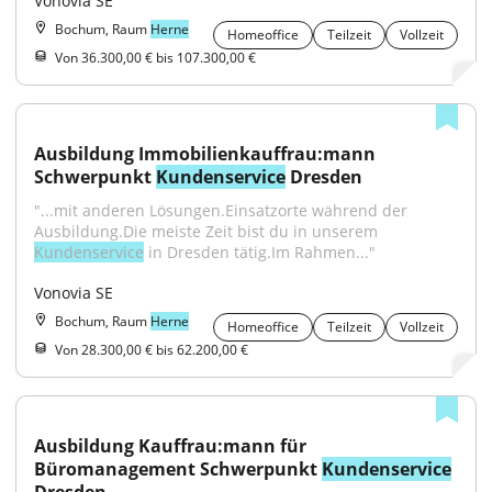
Vonovia SE
Bochum, Raum
Herne
Homeoffice
Teilzeit
Vollzeit
Von 36.300,00 € bis 107.300,00 €
Ausbildung Immobilienkauffrau:mann 
Schwerpunkt 
Kundenservice
 Dresden
"...mit anderen Lösungen.Einsatzorte während der 
Ausbildung.Die meiste Zeit bist du in unserem 
Kundenservice
 in Dresden tätig.Im Rahmen..."
Vonovia SE
Bochum, Raum
Herne
Homeoffice
Teilzeit
Vollzeit
Von 28.300,00 € bis 62.200,00 €
Ausbildung Kauffrau:mann für 
Büromanagement Schwerpunkt 
Kundenservice