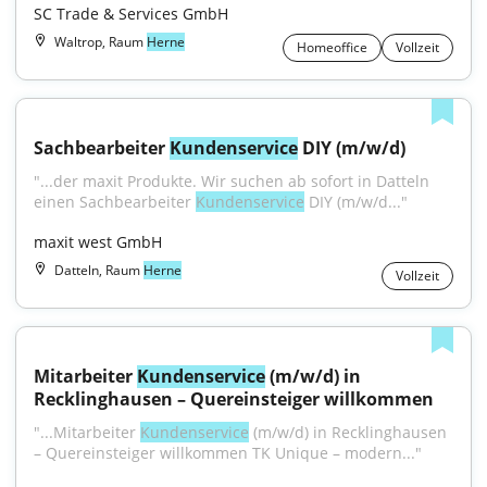
SC Trade & Services GmbH
Waltrop, Raum
Herne
Homeoffice
Vollzeit
Sachbearbeiter 
Kundenservice
 DIY (m/w/d)
"...der maxit Produkte. Wir suchen ab sofort in Datteln 
einen Sachbearbeiter 
Kundenservice
 DIY (m/w/d..."
maxit west GmbH
Datteln, Raum
Herne
Vollzeit
Mitarbeiter 
Kundenservice
 (m/w/d) in 
Recklinghausen – Quereinsteiger willkommen
"...Mitarbeiter 
Kundenservice
 (m/w/d) in Recklinghausen 
– Quereinsteiger willkommen TK Unique – modern..."