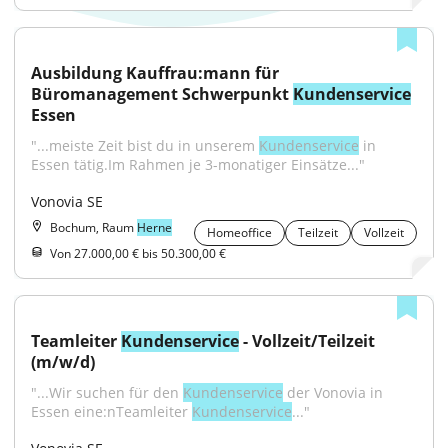
Ausbildung Kauffrau:mann für 
Büromanagement Schwerpunkt 
Kundenservice
Essen
"...meiste Zeit bist du in unserem 
Kundenservice
 in 
Essen tätig.Im Rahmen je 3-monatiger Einsätze..."
Vonovia SE
Bochum, Raum
Herne
Homeoffice
Teilzeit
Vollzeit
Von 27.000,00 € bis 50.300,00 €
Teamleiter 
Kundenservice
 - Vollzeit/Teilzeit 
(m/w/d)
"...Wir suchen für den 
Kundenservice
 der Vonovia in 
Essen eine:nTeamleiter 
Kundenservice
..."