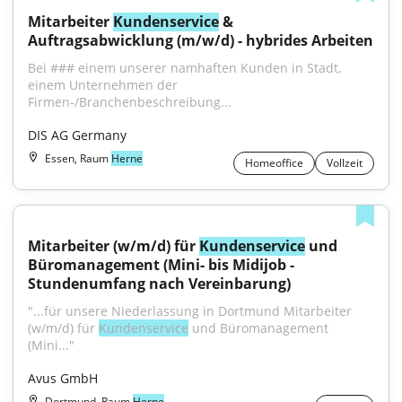
Mitarbeiter 
Kundenservice
 & 
Auftragsabwicklung (m/w/d) - hybrides Arbeiten
Bei ### einem unserer namhaften Kunden in Stadt, 
einem Unternehmen der 
Firmen-/Branchenbeschreibung...
DIS AG Germany
Essen, Raum
Herne
Homeoffice
Vollzeit
Mitarbeiter (w/m/d) für 
Kundenservice
 und 
Büromanagement (Mini- bis Midijob - 
Stundenumfang nach Vereinbarung)
"...für unsere Niederlassung in Dortmund Mitarbeiter 
(w/m/d) für 
Kundenservice
 und Büromanagement 
(Mini..."
Avus GmbH
Dortmund, Raum
Herne