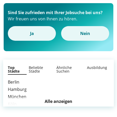
Sind Sie zufrieden mit Ihrer Jobsuche bei uns?
Wir freuen uns von Ihnen zu hören.
Ja
Nein
Top
Beliebte
Ähnliche
Ausbildung
Städte
Städte
Suchen
Berlin
Hamburg
München
Alle anzeigen
Köln
Frankfurt am Main