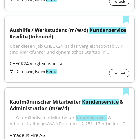
Teilzeit
Aushilfe / Werkstudent (m/w/d) 
Kundenservice
Kredite (Inbound)
Über diesen Job CHECK24 ist das Vergleichsportal: Wir 
sind Marktführer und dynamisches Startup in...
CHECK24 Vergleichsportal
Dortmund, Raum
Herne
Teilzeit
Kaufmännischer Mitarbeiter 
Kundenservice
 & 
Administration (m/w/d)
"...Kaufmännischer Mitarbeiter 
Kundenservice
 & 
Administration (m/w/d) Referenz 12-251117 Arbeiten..."
Amadeus Fire AG