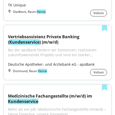
TK Unique
Gladbeck, Raum
Herne
Vollzeit
Vertriebsassistenz Private Banking 
(
Kundenservice
) (m/w/d)
Bei der apoBank fördern wir Existenzen, realisieren 
zukunftsweisende Projekte und sind ein starker...
Deutsche Apotheker- und Ärztebank eG - apoBank
Dortmund, Raum
Herne
Vollzeit
Medizinische Fachangestellte (m/w/d) im 
Kundenservice
Mehr als ein Job: Medizinische Fachangestellte (m/w/d) – 
Deine Expertise, unsere Innovation,...