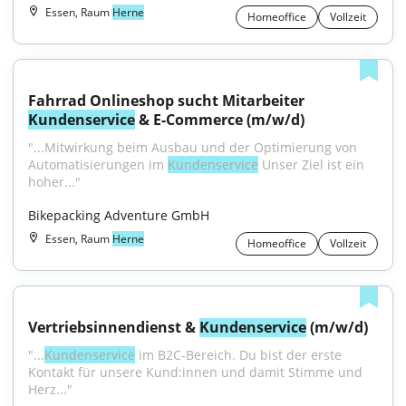
Essen, Raum
Herne
Homeoffice
Vollzeit
Fahrrad Onlineshop sucht Mitarbeiter 
Kundenservice
 & E-Commerce (m/w/d)
"...Mitwirkung beim Ausbau und der Optimierung von 
Automatisierungen im 
Kundenservice
 Unser Ziel ist ein 
hoher..."
Bikepacking Adventure GmbH
Essen, Raum
Herne
Homeoffice
Vollzeit
Vertriebsinnendienst & 
Kundenservice
 (m/w/d)
"...
Kundenservice
 im B2C-Bereich. Du bist der erste 
Kontakt für unsere Kund:innen und damit Stimme und 
Herz..."