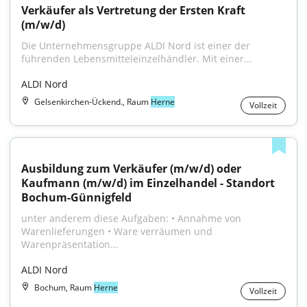
Verkäufer als Vertretung der Ersten Kraft 
(m/w/d)
Die Unternehmensgruppe ALDI Nord ist einer der 
führenden Lebensmitteleinzelhändler. Mit einer...
ALDI Nord
Gelsenkirchen-Ückend., Raum
Herne
Vollzeit
Ausbildung zum Verkäufer (m/w/d) oder 
Kaufmann (m/w/d) im Einzelhandel - Standort 
Bochum-Günnigfeld
unter anderem diese Aufgaben: • Annahme von 
Warenlieferungen • Ware verräumen und 
Warenpräsentation...
ALDI Nord
Bochum, Raum
Herne
Vollzeit