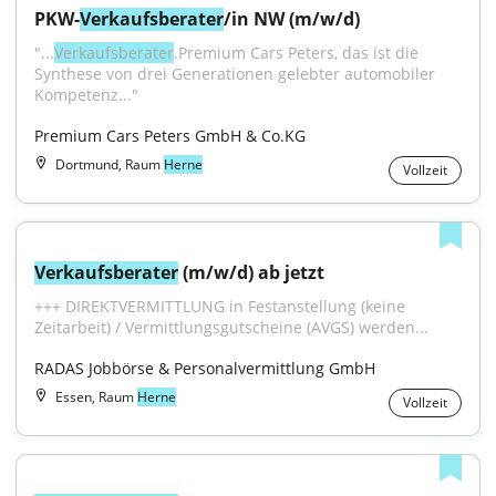
PKW-
Verkaufsberater
/in NW (m/w/d)
"...
Verkaufsberater
.Premium Cars Peters, das ist die 
Synthese von drei Generationen gelebter automobiler 
Kompetenz..."
Premium Cars Peters GmbH & Co.KG
Dortmund, Raum
Herne
Vollzeit
Verkaufsberater
 (m/w/d) ab jetzt
+++ DIREKTVERMITTLUNG in Festanstellung (keine 
Zeitarbeit) / Vermittlungsgutscheine (AVGS) werden...
RADAS Jobbörse & Personalvermittlung GmbH
Essen, Raum
Herne
Vollzeit