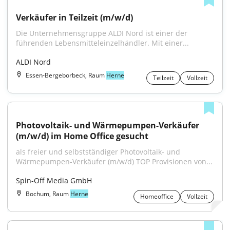
Verkäufer in Teilzeit (m/w/d)
Die Unternehmensgruppe ALDI Nord ist einer der 
führenden Lebensmitteleinzelhändler. Mit einer...
ALDI Nord
Essen-Bergeborbeck, Raum
Herne
Teilzeit
Vollzeit
Photovoltaik- und Wärmepumpen-Verkäufer 
(m/w/d) im Home Office gesucht
als freier und selbstständiger Photovoltaik- und 
Wärmepumpen-Verkäufer (m/w/d) TOP Provisionen von...
Spin-Off Media GmbH
Bochum, Raum
Herne
Homeoffice
Vollzeit