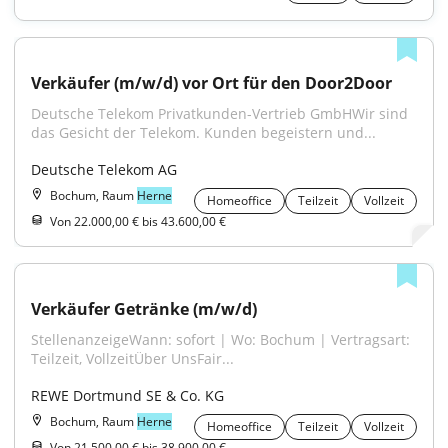
Verkäufer (m/w/d) vor Ort für den Door2Door
Deutsche Telekom Privatkunden-Vertrieb GmbHWir sind 
das Gesicht der Telekom. Kunden begeistern und...
Deutsche Telekom AG
Bochum, Raum
Herne
Homeoffice
Teilzeit
Vollzeit
Von 22.000,00 € bis 43.600,00 €
Verkäufer Getränke (m/w/d)
StellenanzeigeWann: sofort | Wo: Bochum | Vertragsart: 
Teilzeit, VollzeitÜber UnsFair...
REWE Dortmund SE & Co. KG
Bochum, Raum
Herne
Homeoffice
Teilzeit
Vollzeit
Von 21.500,00 € bis 38.900,00 €