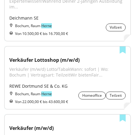
Expertenwissen!Während Deiner 2-jährigen Ausbildung 
im...
Deichmann SE
Bochum, Raum
Herne
Vollzeit
Von 10.500,00 € bis 16.700,00 €
Verkäufer Lottoshop (m/w/d)
Verkäufer (m/w/d) Lotto/TabakWann: sofort | Wo: 
Bochum | Vertragsart: TeilzeitWir bietenFair...
REWE Dortmund SE & Co. KG
Bochum, Raum
Herne
Homeoffice
Teilzeit
Von 22.000,00 € bis 43.600,00 €
Verkäufer (m/w/d)