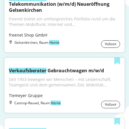
Telekommunikation (w/m/d) Neueröffnung 
Gelsenkirchen
freenet bietet ein umfangreiches Portfolio rund um die 
Themen Mobilfunk, Internet und...
freenet Shop GmbH
Gelsenkirchen, Raum
Herne
Vollzeit
Verkaufsberater
 Gebrauchtwagen m/w/d
Seit 1953 bewegen wir Menschen – mit Leidenschaft, 
Teamgeist und dem gemeinsamen Ziel, Mobilität...
Tiemeyer Gruppe
Castrop-Rauxel, Raum
Herne
Vollzeit