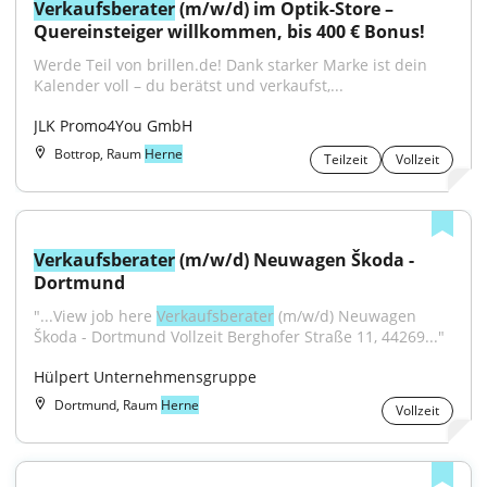
Verkaufsberater
 (m/w/d) im Optik-Store – 
Quereinsteiger willkommen, bis 400 € Bonus!
Werde Teil von brillen.de! Dank starker Marke ist dein 
Kalender voll – du berätst und verkaufst,...
JLK Promo4You GmbH
Bottrop, Raum
Herne
Teilzeit
Vollzeit
Verkaufsberater
 (m/w/d) Neuwagen Škoda - 
Dortmund
"...View job here 
Verkaufsberater
 (m/w/d) Neuwagen 
Škoda - Dortmund Vollzeit Berghofer Straße 11, 44269..."
Hülpert Unternehmensgruppe
Dortmund, Raum
Herne
Vollzeit