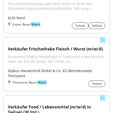
Die Unternehmensgruppe ALDI Nord ist einer der 
führenden Lebensmitteleinzelhändler. Mit einer...
ALDI Nord
Essen, Raum
Moers
Teilzeit
Vollzeit
Verkäufer Frischetheke Fleisch / Wurst (m/w/d)
In unserer Globus Markthalle in Tönisvorst erwartet dich 
mehr als ein Job hinter der Theke: Es...
Globus Handelshof GmbH & Co. KG Betriebsstätte 
Tönisvorst
Tönisvorst, Raum
Moers
Teilzeit
Verkäufer Food / Lebensmittel (m/w/d) in 
Teilzeit (30 Std.)