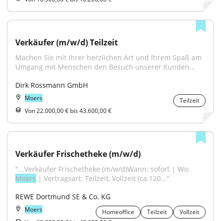
Verkäufer (m/w/d) Teilzeit
Machen Sie mit Ihrer herzlichen Art und Ihrem Spaß am 
Umgang mit Menschen den Besuch unserer Kunden...
Dirk Rossmann GmbH
Moers
Teilzeit
Von 22.000,00 € bis 43.600,00 €
Verkäufer Frischetheke (m/w/d)
"...Verkäufer Frischetheke (m/w/d)Wann: sofort | Wo: 
Moers
 | Vertragsart: Teilzeit, Vollzeit (ca.120..."
REWE Dortmund SE & Co. KG
Moers
Homeoffice
Teilzeit
Vollzeit