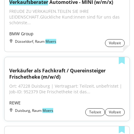
Verkaufsberater
 Automotive - MINI (w/m/x)
FREUDE ZU VERKAUFEN.TEILEN SIE IHRE 
LEIDENSCHAFT.Glückliche Kund:innen sind für uns das 
schönste...
BMW Group
Düsseldorf, Raum
Moers
Vollzeit
Verkäufer als Fachkraft / Quereinsteiger 
Frischetheke (m/w/d)
Ort: 47228 Duisburg | Vertragsart: Teilzeit, unbefristet | 
Job-ID: 952379 Die Frischetheke ist das...
REWE
Duisburg, Raum
Moers
Teilzeit
Vollzeit