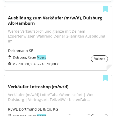
Ausbildung zum Verkäufer (m/w/d), Duisburg 
Alt-Hamborn
Werde Verkaufsprofi und glänze mit Deinem 
Expertenwissen!Während Deiner 2-jährigen Ausbildung 
im...
Deichmann SE
Duisburg, Raum
Moers
Vollzeit
Von 10.500,00 € bis 16.700,00 €
Verkäufer Lottoshop (m/w/d)
Verkäufer (m/w/d) Lotto/TabakWann: sofort | Wo: 
Duisburg | Vertragsart: TeilzeitWir bietenFair...
REWE Dortmund SE & Co. KG
Duisburg, Raum
Moers