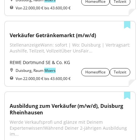
Homeoffice
Teilzeit
Von 22.000,00 € bis 43.600,00 €
Verkäufer Getränkemarkt (m/w/d)
StellenanzeigeWann: sofort | Wo: Duisburg | Vertragsart: 
Aushilfe, Teilzeit, VollzeitÜber UnsFair...
REWE Dortmund SE & Co. KG
Duisburg, Raum
Moers
Homeoffice
Teilzeit
Von 22.000,00 € bis 43.600,00 €
Ausbildung zum Verkäufer (m/w/d), Duisburg 
Rheinhausen
Werde Verkaufsprofi und glänze mit Deinem 
Expertenwissen!Während Deiner 2-jährigen Ausbildung 
im...