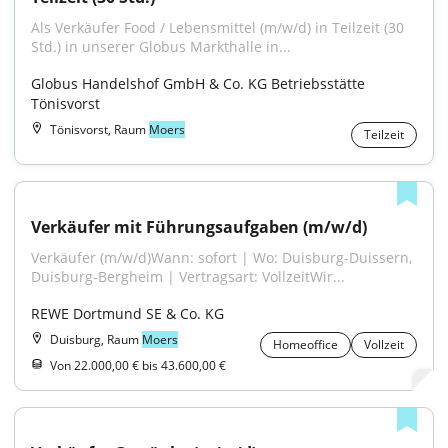
Als Verkäufer Food / Lebensmittel (m/w/d) in Teilzeit (30 
Std.) in unserer Globus Markthalle in...
Globus Handelshof GmbH & Co. KG Betriebsstätte 
Tönisvorst
Tönisvorst, Raum
Moers
Teilzeit
Verkäufer mit Führungsaufgaben (m/w/d)
Verkäufer (m/w/d)Wann: sofort | Wo: Duisburg-Duissern, 
Duisburg-Bergheim | Vertragsart: VollzeitWir...
REWE Dortmund SE & Co. KG
Duisburg, Raum
Moers
Homeoffice
Vollzeit
Von 22.000,00 € bis 43.600,00 €