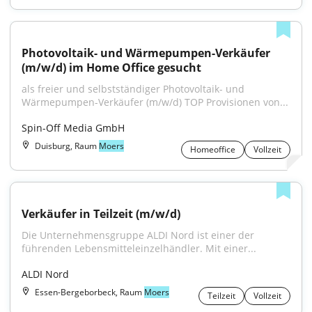
Photovoltaik- und Wärmepumpen-Verkäufer 
(m/w/d) im Home Office gesucht
als freier und selbstständiger Photovoltaik- und 
Wärmepumpen-Verkäufer (m/w/d) TOP Provisionen von...
Spin-Off Media GmbH
Duisburg, Raum
Moers
Homeoffice
Vollzeit
Verkäufer in Teilzeit (m/w/d)
Die Unternehmensgruppe ALDI Nord ist einer der 
führenden Lebensmitteleinzelhändler. Mit einer...
ALDI Nord
Essen-Bergeborbeck, Raum
Moers
Teilzeit
Vollzeit