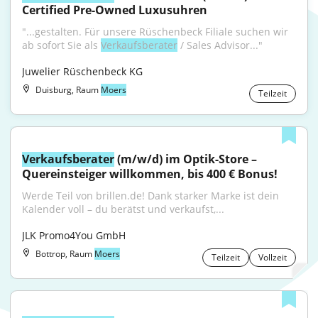
Certified Pre-Owned Luxusuhren
"...gestalten. Für unsere Rüschenbeck Filiale suchen wir 
ab sofort Sie als 
Verkaufsberater
 / Sales Advisor..."
Juwelier Rüschenbeck KG
Duisburg, Raum
Moers
Teilzeit
Verkaufsberater
 (m/w/d) im Optik-Store – 
Quereinsteiger willkommen, bis 400 € Bonus!
Werde Teil von brillen.de! Dank starker Marke ist dein 
Kalender voll – du berätst und verkaufst,...
JLK Promo4You GmbH
Bottrop, Raum
Moers
Teilzeit
Vollzeit