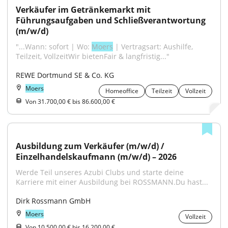
Verkäufer im Getränkemarkt mit 
Führungsaufgaben und Schließverantwortung 
(m/w/d)
"...Wann: sofort | Wo: 
Moers
 | Vertragsart: Aushilfe, 
Teilzeit, VollzeitWir bietenFair & langfristig..."
REWE Dortmund SE & Co. KG
Moers
Homeoffice
Teilzeit
Vollzeit
Von 31.700,00 € bis 86.600,00 €
Ausbildung zum Verkäufer (m/w/d) / 
Einzelhandelskaufmann (m/w/d) – 2026
Werde Teil unseres Azubi Clubs und starte deine 
Karriere mit einer Ausbildung bei ROSSMANN.Du hast...
Dirk Rossmann GmbH
Moers
Vollzeit
Von 10.500,00 € bis 16.200,00 €