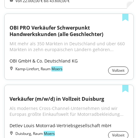
Von 22.000,00 € bis 43.600,00 €
OBI PRO Verkäufer Schwerpunkt 
Handwerkskunden (alle Geschlechter)
Mit mehr als 350 Märkten in Deutschland und über 660 
Märkten in zehn europäischen Ländern gehören...
OBI GmbH & Co. Deutschland KG
Kamp-Lintfort, Raum
Moers
Vollzeit
Verkäufer (m/w/d) in Vollzeit Duisburg
Als modernes Cross-Channel-Unternehmen sind wir 
Europas größte Einkaufswelt für Motorradbekleidung...
Detlev Louis Motorrad-Vertriebsgesellschaft mbH
Duisburg, Raum
Moers
Vollzeit