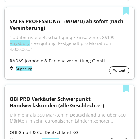
SALES PROFESSIONAL (W/M/D) ab sofort (nach 
Vereinbarung)
"...Unbefristete Beschäftigung • Einsatzorte: 86199 
Augsburg
 • Vergütung: Festgehalt pro Monat von 
4.000,00..."
RADAS Jobbörse & Personalvermittlung GmbH
Augsburg
Vollzeit
OBI PRO Verkäufer Schwerpunkt 
Handwerkskunden (alle Geschlechter)
Mit mehr als 350 Märkten in Deutschland und über 660 
Märkten in zehn europäischen Ländern gehören...
OBI GmbH & Co. Deutschland KG