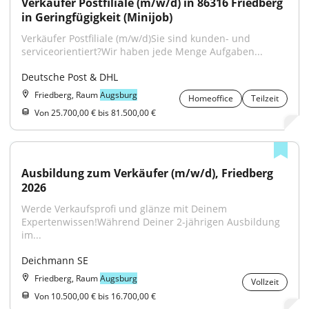
Verkäufer Postfiliale (m/w/d) in 86316 Friedberg 
in Geringfügigkeit (Minijob)
Verkäufer Postfiliale (m/w/d)Sie sind kunden- und 
serviceorientiert?Wir haben jede Menge Aufgaben...
Deutsche Post & DHL
Friedberg, Raum
Augsburg
Homeoffice
Teilzeit
Von 25.700,00 € bis 81.500,00 €
Ausbildung zum Verkäufer (m/w/d), Friedberg 
2026
Werde Verkaufsprofi und glänze mit Deinem 
Expertenwissen!Während Deiner 2-jährigen Ausbildung 
im...
Deichmann SE
Friedberg, Raum
Augsburg
Vollzeit
Von 10.500,00 € bis 16.700,00 €