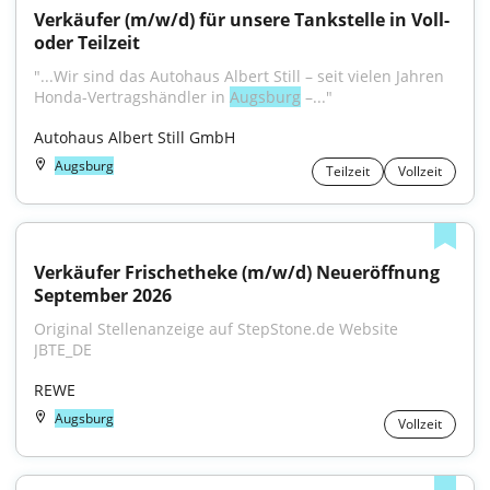
Verkäufer (m/w/d) für unsere Tankstelle in Voll- 
oder Teilzeit
"...Wir sind das Autohaus Albert Still – seit vielen Jahren 
Honda-Vertragshändler in 
Augsburg
 –..."
Autohaus Albert Still GmbH
Augsburg
Teilzeit
Vollzeit
Verkäufer Frischetheke (m/w/d) Neueröffnung 
September 2026
Original Stellenanzeige auf StepStone.de Website 
JBTE_DE
REWE
Augsburg
Vollzeit