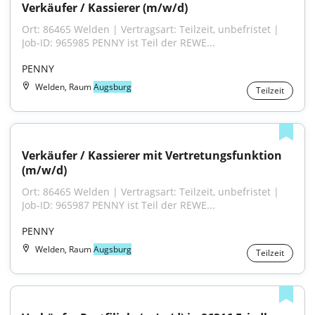
Verkäufer / Kassierer (m/w/d)
Ort: 86465 Welden | Vertragsart: Teilzeit, unbefristet | 
Job-ID: 965985 PENNY ist Teil der REWE...
PENNY
Welden, Raum
Augsburg
Teilzeit
Verkäufer / Kassierer mit Vertretungsfunktion 
(m/w/d)
Ort: 86465 Welden | Vertragsart: Teilzeit, unbefristet | 
Job-ID: 965987 PENNY ist Teil der REWE...
PENNY
Welden, Raum
Augsburg
Teilzeit