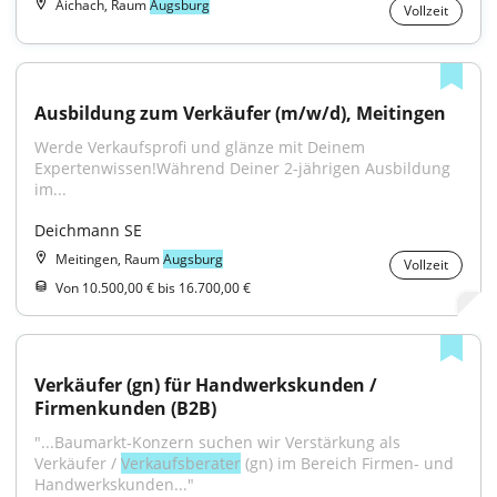
Aichach, Raum
Augsburg
Vollzeit
Ausbildung zum Verkäufer (m/w/d), Meitingen
Werde Verkaufsprofi und glänze mit Deinem 
Expertenwissen!Während Deiner 2-jährigen Ausbildung 
im...
Deichmann SE
Meitingen, Raum
Augsburg
Vollzeit
Von 10.500,00 € bis 16.700,00 €
Verkäufer (gn) für Handwerkskunden / 
Firmenkunden (B2B)
"...Baumarkt‑Konzern suchen wir Verstärkung als 
Verkäufer / 
Verkaufsberater
 (gn) im Bereich Firmen‑ und 
Handwerkskunden..."