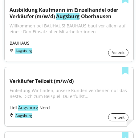
Ausbildung Kaufmann im Einzelhandel oder 
Verkäufer (m/w/d) 
Augsburg
-Oberhausen
Willkommen bei BAUHAUS! BAUHAUS baut vor allem auf 
eines: Den Einsatz aller Mitarbeiter:innen...
BAUHAUS
Augsburg
Vollzeit
Verkäufer Teilzeit (m/w/d)
Einleitung Wir finden, unsere Kunden verdienen nur das 
Beste. Dich zum Beispiel. Du erfüllst...
Lidl 
Augsburg
 Nord
Augsburg
Teilzeit