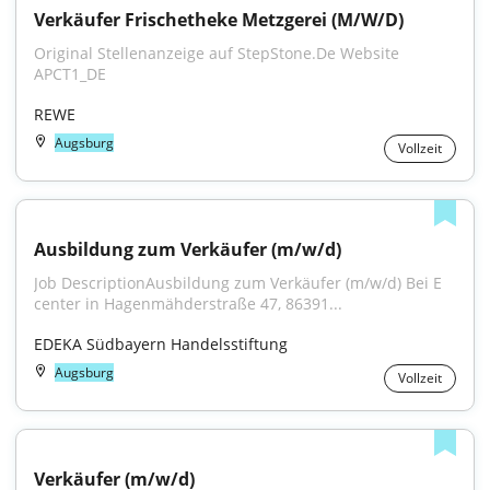
Verkäufer Frischetheke Metzgerei (M/W/D)
Original Stellenanzeige auf StepStone.De Website 
APCT1_DE
REWE
Augsburg
Vollzeit
Ausbildung zum Verkäufer (m/w/d)
Job DescriptionAusbildung zum Verkäufer (m/w/d) Bei E 
center in Hagenmähderstraße 47, 86391...
EDEKA Südbayern Handelsstiftung
Augsburg
Vollzeit
Verkäufer (m/w/d)