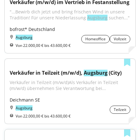
Verkäufer (m/w/d) im Vertrieb in Festanstellung
"...Bewirb dich jetzt und bring frischen Wind in unsere 
Tradition! Für unsere Niederlassung 
Augsburg
 suchen..."
bofrost* Deutschland
Augsburg
Homeoffice
Vollzeit
Von 22.000,00 € bis 43.600,00 €
Verkäufer in Teilzeit (m/w/d), 
Augsburg
 (City)
Verkäufer in Teilzeit (m/w/d)Als Verkäufer in Teilzeit 
(m/w/d) übernehmen Sie Verantwortung bei...
Deichmann SE
Augsburg
Teilzeit
Von 22.000,00 € bis 43.600,00 €