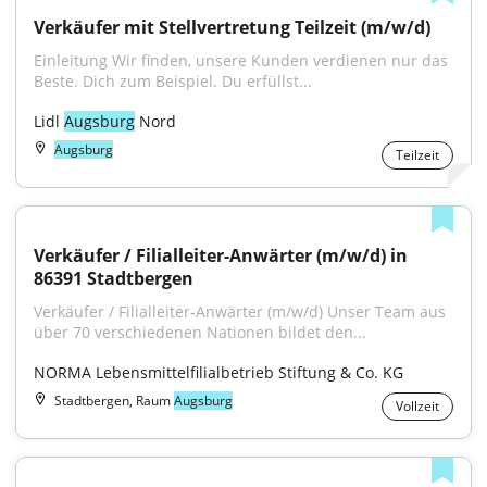
Verkäufer mit Stellvertretung Teilzeit (m/w/d)
Einleitung Wir finden, unsere Kunden verdienen nur das 
Beste. Dich zum Beispiel. Du erfüllst...
Lidl 
Augsburg
 Nord
Augsburg
Teilzeit
Verkäufer / Filialleiter-Anwärter (m/w/d) in 
86391 Stadtbergen
Verkäufer / Filialleiter-Anwärter (m/w/d) Unser Team aus 
über 70 verschiedenen Nationen bildet den...
NORMA Lebensmittelfilialbetrieb Stiftung & Co. KG
Stadtbergen, Raum
Augsburg
Vollzeit