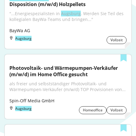
Disposition (m/w/d) Holzpellets
"...Energiespezialisten in 
Augsburg
. Werden Sie Teil des 
kollegialen BayWa-Teams und bringen..."
BayWa AG
Augsburg
Vollzeit
Photovoltaik- und Wärmepumpen-Verkäufer 
(m/w/d) im Home Office gesucht
als freier und selbstständiger Photovoltaik- und 
Wärmepumpen-Verkäufer (m/w/d) TOP Provisionen von...
Spin-Off Media GmbH
Augsburg
Homeoffice
Vollzeit