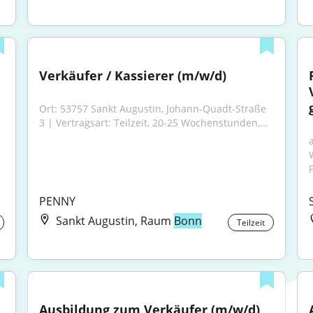
Verkäufer / Kassierer (m/w/d)
Ort: 53757 Sankt Augustin, Johann-Quadt-Straße 
3 | Vertragsart: Teilzeit, 20-25 Wochenstunden,...
PENNY
Sankt Augustin, Raum
Bonn
Teilzeit
Ausbildung zum Verkäufer (m/w/d), 