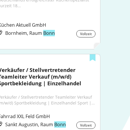
urzeit 18...
Küchen Aktuell GmbH
Bornheim, Raum
Bonn
Vollzeit
Verkäufer / Stellvertretender 
Teamleiter Verkauf (m/w/d) 
Sportbekleidung | Einzelhandel
Verkäufer / Stellvertretender Teamleiter Verkauf 
(m/w/d) Sportbekleidung | Einzelhandel Sport |...
Fahrrad XXL Feld GmbH
Sankt Augustin, Raum
Bonn
Vollzeit