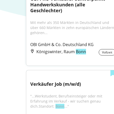
Handwerkskunden (alle 
Geschlechter)
Mit mehr als 350 Märkten in Deutschland und 
über 660 Märkten in zehn europäischen Ländern
gehören...
OBI GmbH & Co. Deutschland KG
Königswinter, Raum
Bonn
Vollzeit
Verkäufer Job (m/w/d)
"...Werkstudent, Berufseinsteiger oder mit 
Erfahrung im Verkauf - wir suchen genau 
dich.Standort: 
Bonn
..."