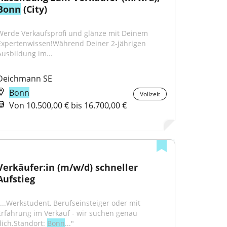
Bonn
 (City)
Werde Verkaufsprofi und glänze mit Deinem 
Expertenwissen!Während Deiner 2-jährigen 
Ausbildung im...
Deichmann SE
Bonn
Vollzeit
Von 10.500,00 € bis 16.700,00 €
Verkäufer:in (m/w/d) schneller 
Aufstieg
"...Werkstudent, Berufseinsteiger oder mit 
Erfahrung im Verkauf - wir suchen genau 
dich.Standort: 
Bonn
..."