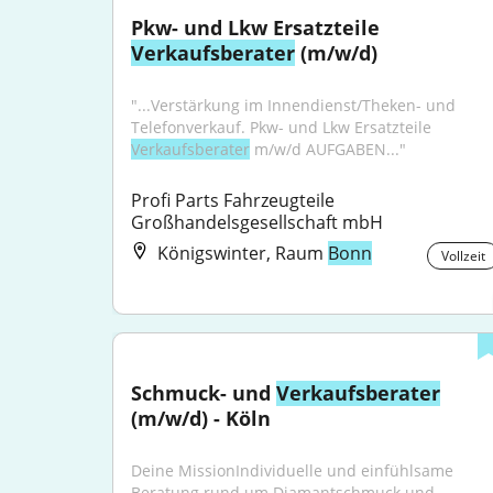
Pkw- und Lkw Ersatzteile 
Verkaufsberater
 (m/w/d)
"...Verstärkung im Innendienst/Theken- und 
Telefonverkauf. Pkw- und Lkw Ersatzteile 
Verkaufsberater
 m/w/d AUFGABEN..."
Profi Parts Fahrzeugteile 
Großhandelsgesellschaft mbH
Königswinter, Raum
Bonn
Vollzeit
Schmuck- und 
Verkaufsberater
(m/w/d) - Köln
Deine MissionIndividuelle und einfühlsame 
Beratung rund um Diamantschmuck und 