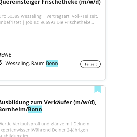
Quereinsteiger Frischetheke (m/w/d)
rt: 50389 Wesseling | Vertragsart: Voll-/Teilzeit, 
unbefristet | Job-ID: 966993 Die Frischetheke...
REWE
Wesseling, Raum
Bonn
Teilzeit
Ausbildung zum Verkäufer (m/w/d), 
Bornheim/
Bonn
Werde Verkaufsprofi und glänze mit Deinem 
Expertenwissen!Während Deiner 2-jährigen 
Ausbildung im...