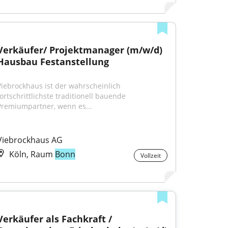
Verkäufer/ Projektmanager (m/w/d) 
Hausbau Festanstellung
Viebrockhaus ist der wahrscheinlich 
ortschrittlichste traditionell bauende 
Premiumpartner, wenn es...
Viebrockhaus AG
Köln, Raum
Bonn
Vollzeit
Verkäufer als Fachkraft / 