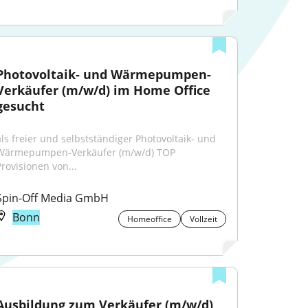
Photovoltaik- und Wärmepumpen-
Verkäufer (m/w/d) im Home Office 
gesucht
als freier und selbstständiger Photovoltaik- und 
Wärmepumpen-Verkäufer (m/w/d) TOP 
Provisionen von...
Spin-Off Media GmbH
Bonn
Homeoffice
Vollzeit
Ausbildung zum Verkäufer (m/w/d), 