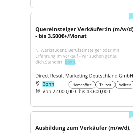
Quereinsteiger Verkäufer:in (m/w/d)
- bis 3.500€+/Monat
"...Werkstudent, Berufseinsteiger oder mit 
Erfahrung im Verkauf - wir suchen genau 
dich.Standort: 
Bonn
..."
Direct Result Marketing Deutschland Gmb
Bonn
Homeoffice
Teilzeit
Vollzeit
Von 22.000,00 € bis 43.600,00 €
Ausbildung zum Verkäufer (m/w/d), 