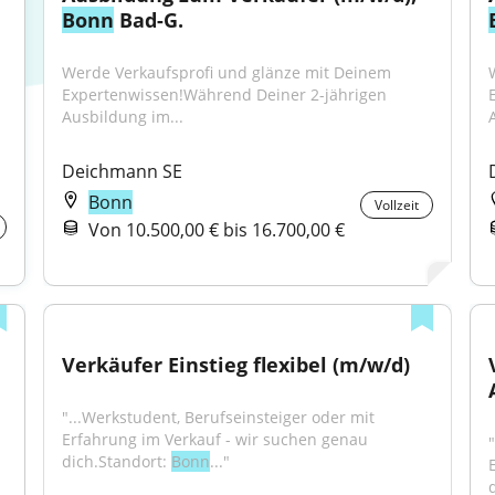
Bonn
 Bad-G.
Werde Verkaufsprofi und glänze mit Deinem 
Expertenwissen!Während Deiner 2-jährigen 
Ausbildung im...
 
Deichmann SE
Bonn
Vollzeit
Von 10.500,00 € bis 16.700,00 €
Verkäufer Einstieg flexibel (m/w/d)
"...Werkstudent, Berufseinsteiger oder mit 
Erfahrung im Verkauf - wir suchen genau 
dich.Standort: 
Bonn
..."