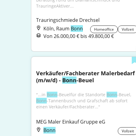
TrauringeAktiver...
Trauringschmiede Drechsel
Köln, Raum
Bonn
Homeoffice
Vollzeit
Von 26.000,00 € bis 49.800,00 €
Verkäufer/Fachberater Malerbedarf 
(m/w/d) - 
Bonn
-Beuel
"...in 
Bonn
-Beuelfür die Standorte 
Bonn
-Beuel, 
Bonn
-Tannenbusch und Grafschaft ab sofort 
einen Verkäufer/Fachberater..."
MEG Maler Einkauf Gruppe eG
Bonn
Vollzeit