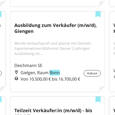
 
Ausbildung zum Verkäufer (m/w/d), 
Giengen
Werde Verkaufsprofi und glänze mit Deinem 
Expertenwissen!Während Deiner 2-jährigen 
f
Ausbildung im...
H
Deichmann SE
Gielgen, Raum
Bonn
Vollzeit
Von 10.500,00 € bis 16.700,00 €
Teilzeit Verkäufer:in (m/w/d) - bis 