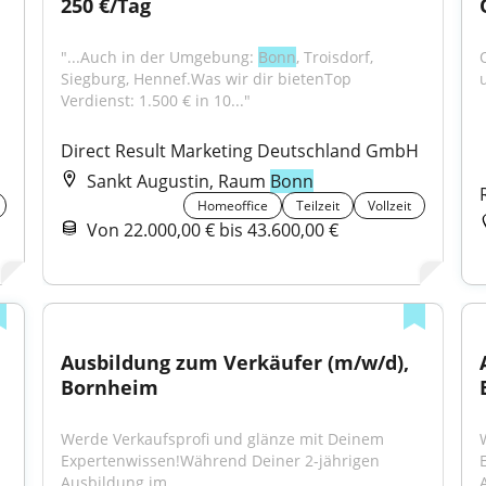
250 €/Tag
"...Auch in der Umgebung: 
Bonn
, Troisdorf, 
O
Siegburg, Hennef.Was wir dir bietenTop 
Verdienst: 1.500 € in 10..."
Direct Result Marketing Deutschland GmbH
Sankt Augustin, Raum
Bonn
Homeoffice
Teilzeit
Vollzeit
Von 22.000,00 € bis 43.600,00 €
Ausbildung zum Verkäufer (m/w/d), 
Bornheim
Werde Verkaufsprofi und glänze mit Deinem 
Expertenwissen!Während Deiner 2-jährigen 
Ausbildung im...