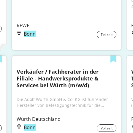
z
REWE
Bonn
Teilzeit
Verkäufer / Fachberater in der 
Filiale - Handwerksprodukte & 
Services bei Würth (m/w/d)
Die Adolf Würth GmbH & Co. KG ist führender 
Hersteller von Befestigungstechnik für die...
Würth Deutschland
Bonn
Vollzeit