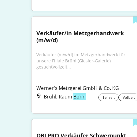
Verkäufer/in Metzgerhandwerk 
(m/w/d)
Verkäufer (m/w/d) im Metzgerhandwerk für 
unsere Filiale Brühl (Giesler-Galerie) 
gesuchtVollzeit...
Werner's Metzgerei GmbH & Co. KG
Brühl, Raum
Bonn
Teilzeit
Vollzeit
OBI PRO Verkäufer Schwerpunkt 