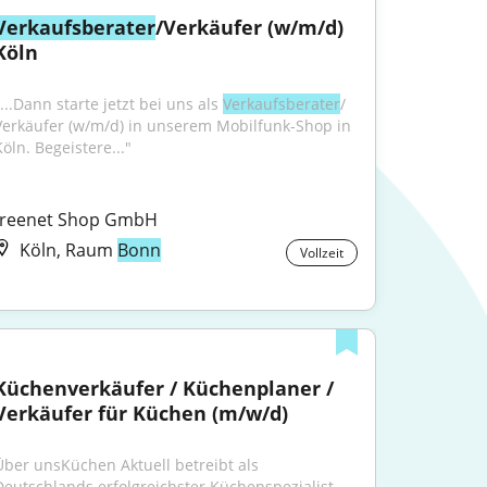
Verkaufsberater
/Verkäufer (w/m/d) 
Köln
...Dann starte jetzt bei uns als 
Verkaufsberater
/ 
Verkäufer (w/m/d) in unserem Mobilfunk-Shop in 
Köln. Begeistere..."
freenet Shop GmbH
Köln, Raum
Bonn
Vollzeit
Küchenverkäufer / Küchenplaner / 
Verkäufer für Küchen (m/w/d)
Über unsKüchen Aktuell betreibt als 
Deutschlands erfolgreichster Küchenspezialist 