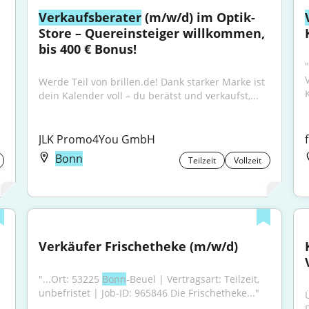
Verkaufsberater
 (m/w/d) im Optik-
Store – Quereinsteiger willkommen, 
bis 400 € Bonus!
"
Werde Teil von brillen.de! Dank starker Marke ist 
dein Kalender voll – du berätst und verkaufst,...
JLK Promo4You GmbH
Bonn
Teilzeit
Vollzeit
Verkäufer Frischetheke (m/w/d)
"...Ort: 53225 
Bonn
-Beuel | Vertragsart: Teilzeit, 
unbefristet | Job-ID: 965846 Die Frischetheke..."