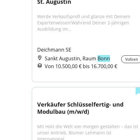
St. Augustin
Werde Verkaufsprofi und glänze mit Deinem 
Expertenwissen!Während Deiner 2-jährigen 
Ausbildung im...
Deichmann SE
Sankt Augustin, Raum
Bonn
Vollzeit
Von 10.500,00 € bis 16.700,00 €
Verkäufer Schlüsselfertig- und 
Modulbau (m/w/d)
Mit Holz die Welt von morgen gestalten – das ist 
unser Antrieb. Blumer Lehmann ist 
international...