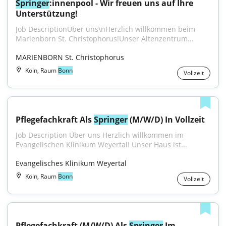
Springer
:innenpool - Wir freuen uns auf Ihre 
Unterstützung!
Job DescriptionÜber uns\nHerzlich willkommen beim 
Marienborn St. Christophorus!Unser Altenzentrum...
MARIENBORN St. Christophorus
Köln, Raum
Bonn
Vollzeit
Pflegefachkraft Als 
Springer
 (M/W/D) In Vollzeit
Job Description Über uns Herzlich willkommen im 
Evangelischen Klinikum Weyertal! Unser Haus ist...
Evangelisches Klinikum Weyertal
Köln, Raum
Bonn
Vollzeit
Pflegefachkraft (M/W/D) Als 
Springer
 Im 