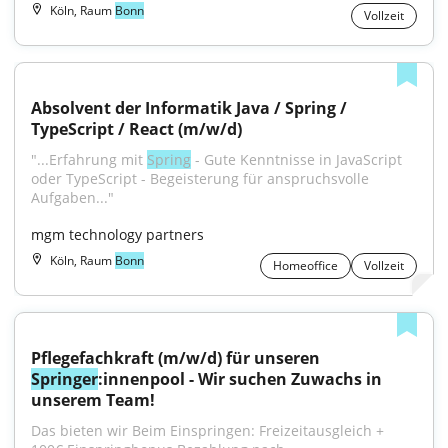
Köln, Raum
Bonn
Vollzeit
Absolvent der Informatik Java / Spring / 
TypeScript / React (m/w/d)
"...Erfahrung mit 
Spring
 - Gute Kenntnisse in JavaScript 
oder TypeScript - Begeisterung für anspruchsvolle 
Aufgaben..."
mgm technology partners
Köln, Raum
Bonn
Homeoffice
Vollzeit
Pflegefachkraft (m/w/d) für unseren 
Springer
:innenpool - Wir suchen Zuwachs in 
unserem Team!
Das bieten wir Beim Einspringen: Freizeitausgleich + 