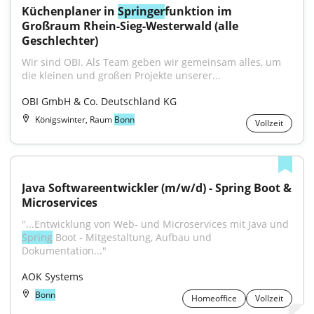
Küchenplaner in 
Springer
funktion im 
Großraum Rhein-Sieg-Westerwald (alle 
Geschlechter)
Wir sind OBI. Als Team geben wir gemeinsam alles, um 
die kleinen und großen Projekte unserer...
OBI GmbH & Co. Deutschland KG
Königswinter, Raum
Bonn
Vollzeit
Java Softwareentwickler (m/w/d) - Spring Boot & 
Microservices
"...Entwicklung von Web- und Microservices mit Java und 
Spring
 Boot - Mitgestaltung, Aufbau und 
Dokumentation..."
AOK Systems
Bonn
Homeoffice
Vollzeit