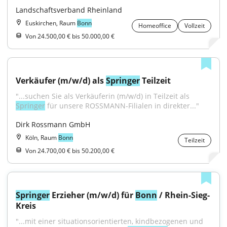
Landschaftsverband Rheinland
Euskirchen, Raum
Bonn
Homeoffice
Vollzeit
Von 24.500,00 € bis 50.000,00 €
Verkäufer (m/w/d) als 
Springer
 Teilzeit
"...suchen Sie als Verkäuferin (m/w/d) in Teilzeit als 
Springer
 für unsere ROSSMANN-Filialen in direkter..."
Dirk Rossmann GmbH
Köln, Raum
Bonn
Teilzeit
Von 24.700,00 € bis 50.200,00 €
Springer
 Erzieher (m/w/d) für 
Bonn
 / Rhein-Sieg-
Kreis
"...mit einer situationsorientierten, kindbezogenen und 