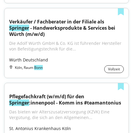
Verkäufer / Fachberater in der Filiale als 
Springer
 - Handwerksprodukte & Services bei 
Würth (m/w/d)
Die Adolf Würth GmbH & Co. KG ist führender Hersteller 
von Befestigungstechnik für die...
Würth Deutschland
Köln, Raum
Bonn
Vollzeit
Pflegefachkraft (w/m/d) für den 
Springer
:innenpool - Komm ins #teamantonius
Das bieten wir Alterszusatzversorgung (KZVK) Eine 
Vergütung, die sich an den Allgemeinen...
St. Antonius Krankenhaus Köln