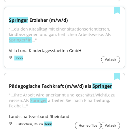
Springer
 Erzieher (m/w/d)
"...du den Kitaalltag mit einer situationsorientierten, 
kindbezogenen und ganzheitlichen Arbeitsweise. Als 
Springer*in
..."
Villa Luna Kindertagesstaetten GmbH
Bonn
Vollzeit
Pädagogische Fachkraft (m/w/d) als 
Springer
"...Ihre Arbeit wird anerkannt und geschätzt.Wichtig zu 
wissen:Als 
Springer
 arbeiten Sie, nach Einarbeitung, 
flexibel..."
Landschaftsverband Rheinland
Euskirchen, Raum
Bonn
Homeoffice
Vollzeit