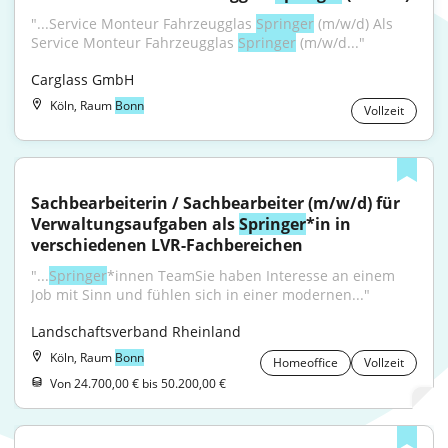
"...Service Monteur Fahrzeugglas 
Springer
 (m/w/d) Als 
Service Monteur Fahrzeugglas 
Springer
 (m/w/d..."
Carglass GmbH
Köln, Raum
Bonn
Vollzeit
Sachbearbeiterin / Sachbearbeiter (m/w/d) für 
Verwaltungsaufgaben als 
Springer
*in in 
verschiedenen LVR-Fachbereichen
"...
Springer
*innen TeamSie haben Interesse an einem 
Job mit Sinn und fühlen sich in einer modernen..."
Landschaftsverband Rheinland
Köln, Raum
Bonn
Homeoffice
Vollzeit
Von 24.700,00 € bis 50.200,00 €