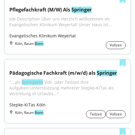
Pflegefachkraft (M/W) Als 
Springer
Job Description Über uns Herzlich willkommen im 
Evangelischen Klinikum Weyertal! Unser Haus ist...
Evangelisches Klinikum Weyertal
Köln, Raum
Bonn
Vollzeit
Pädagogische Fachkraft (m/w/d) als 
Springer
"...als 
Springerin
 Voll- oder Teilzeit.Ihre 
Aufgaben:Unterstützung mehrerer Stepke-KiTas als 
Vertretung in Urlaubs..."
Stepke-KiTas Köln
Köln, Raum
Bonn
Teilzeit
Vollzeit