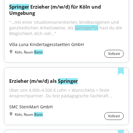
Springer
 Erzieher (m/w/d) für Köln und 
Umgebung
"...mit einer situationsorientierten, kindbezogenen und 
ganzheitlichen Arbeitsweise. Als 
Springer*in
 hast du die 
Möglichkeit, dich voll..."
Villa Luna Kindertagesstaetten GmbH
Köln, Raum
Bonn
Vollzeit
Erzieher (m/w/d) als 
Springer
Über uns 4.000–4.500 € Lohn + Wunschkita + feste 
Ansprechpartner. Du bist pädagogische Fachkraft...
SMC SteinMart GmbH
Köln, Raum
Bonn
Vollzeit