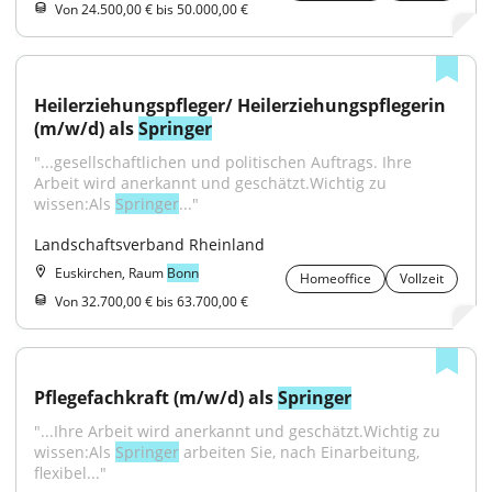
Von 24.500,00 € bis 50.000,00 €
Heilerziehungspfleger/ Heilerziehungspflegerin 
(m/w/d) als 
Springer
"...gesellschaftlichen und politischen Auftrags. Ihre 
Arbeit wird anerkannt und geschätzt.Wichtig zu 
wissen:Als 
Springer
..."
Landschaftsverband Rheinland
Euskirchen, Raum
Bonn
Homeoffice
Vollzeit
Von 32.700,00 € bis 63.700,00 €
Pflegefachkraft (m/w/d) als 
Springer
"...Ihre Arbeit wird anerkannt und geschätzt.Wichtig zu 
wissen:Als 
Springer
 arbeiten Sie, nach Einarbeitung, 
flexibel..."