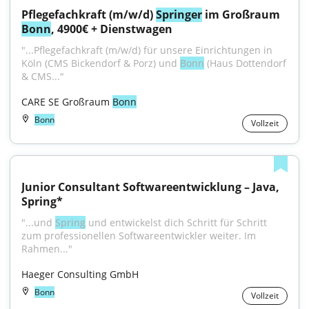
Pflegefachkraft (m/w/d) 
Springer
 im Großraum 
Bonn
, 4900€ + Dienstwagen
"...Pflegefachkraft (m/w/d) für unsere Einrichtungen in 
Köln (CMS Bickendorf & Porz) und 
Bonn
 (Haus Dottendorf 
& CMS..."
CARE SE Großraum 
Bonn
Bonn
Vollzeit
Junior Consultant Softwareentwicklung – Java, 
Spring*
"...und 
Spring
 und entwickelst dich Schritt für Schritt 
zum professionellen Softwareentwickler weiter. Im 
Rahmen..."
Haeger Consulting GmbH
Bonn
Vollzeit