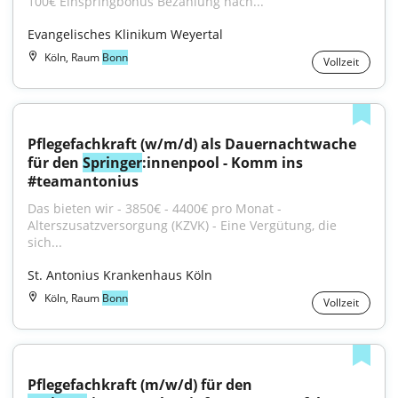
100€ Einspringbonus Bezahlung nach...
Evangelisches Klinikum Weyertal
Köln, Raum
Bonn
Vollzeit
Pflegefachkraft (w/m/d) als Dauernachtwache 
für den 
Springer
:innenpool - Komm ins 
#teamantonius
Das bieten wir - 3850€ - 4400€ pro Monat - 
Alterszusatzversorgung (KZVK) - Eine Vergütung, die 
sich...
St. Antonius Krankenhaus Köln
Köln, Raum
Bonn
Vollzeit
Pflegefachkraft (m/w/d) für den 