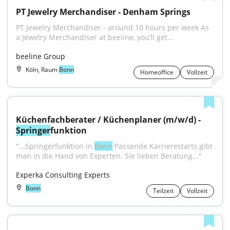
PT Jewelry Merchandiser - Denham Springs
PT Jewelry Merchandiser - around 10 hours per week As 
a Jewelry Merchandiser at beeline, you’ll get...
beeline Group
Köln, Raum
Bonn
Homeoffice
Vollzeit
Küchenfachberater / Küchenplaner (m/w/d) - 
Springer
funktion
"...Springerfunktion in 
Bonn
 Passende Karrierestarts gibt 
man in die Hand von Experten. Sie lieben Beratung..."
Experka Consulting Experts
Bonn
Teilzeit
Vollzeit