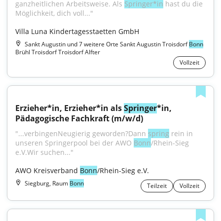
ganzheitlichen Arbeitsweise. Als 
Springer*in
 hast du die 
Möglichkeit, dich voll..."
Villa Luna Kindertagesstaetten GmbH
Sankt Augustin und 7 weitere Orte Sankt Augustin Troisdorf
Bonn
Brühl Troisdorf Troisdorf Alfter
Vollzeit
Erzieher*in, Erzieher*in als 
Springer
*in, 
Pädagogische Fachkraft (m/w/d)
"...verbingenNeugierig geworden?Dann 
spring
 rein in 
unseren Springerpool bei der AWO 
Bonn
/Rhein-Sieg 
e.V.Wir suchen..."
AWO Kreisverband 
Bonn
/Rhein-Sieg e.V.
Siegburg, Raum
Bonn
Teilzeit
Vollzeit