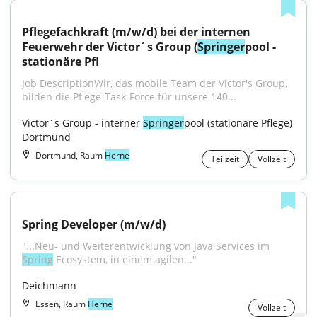
Pflegefachkraft (m/w/d) bei der internen 
Feuerwehr der Victor´s Group (
Springer
pool - 
stationäre Pfl
Job DescriptionWir, das mobile Team der Victor's Group, 
bilden die Pflege-Task-Force für unsere 140...
Victor´s Group - interner 
Springer
pool (stationäre Pflege) 
Dortmund
Dortmund, Raum
Herne
Teilzeit
Vollzeit
Spring Developer (m/w/d)
"...Neu- und Weiterentwicklung von Java Services im 
Spring
 Ecosystem, in einem agilen..."
Deichmann
Essen, Raum
Herne
Vollzeit