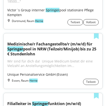
18500..."
Victor´s Group interner 
Springer
pool stationäre Pflege 
Kempten
Dortmund, Raum
Herne
Teilzeit
Vollzeit
Medizinische/r Fachangestellte/r (m/w/d) für 
Springer
pool in NRW (Teilzeit/Minijob) bis zu 25 
€ Stundenlohn
Wir sind für dich da! ​ Unique Medicum bietet dir eine 
Vielzahl an Anstellungsmöglichkeiten im...
Unique Personalservice GmbH (Essen)
Essen, Raum
Herne
Teilzeit
Filialleiter in 
Springer
funktion (m/w/d)