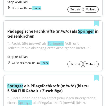
Stepke-KiTas
Bochum, Raum
Herne
Teilzeit
Vollzeit
Pädagogische Fachkräfte (m/w/d) als 
Springer
 in 
Gelsenkirchen
"...Fachkräfte (m/w/d) als 
Springerin
 Voll- und 
Teilzeit.Stepke als engagierter Arbeitgeber bietet..."
Stepke-KiTas
Gelsenkirchen, Raum
Herne
Teilzeit
Vollzeit
Springer
 als Pflegefachkraft (m/w/d) (bis zu 
5.500 EURGehalt + Zuschläge)
"...und suchen daher ab sofort (oder nach Rücksprache) 
einen: 
Springer
 als Pflegefachkraft (m/w/d) (bis zu 