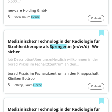
5.500..."
newcare Holding GmbH
Essen, Raum
Herne
Vollzeit
Medizinische:r Technolog:in der Radiologie für 
Strahlentherapie als 
Springer
:in (m/w/d) - Wir 
sicher
Job DescriptionÜber uns\nHerzlich willkommen in der 
borad Praxis im Facharztzentrum an den...
borad Praxis im Facharztzentrum an den Knappschaft 
Kliniken Bottrop
Bottrop, Raum
Herne
Vollzeit
Medizinische:r Technolog:in der Radiologie für 