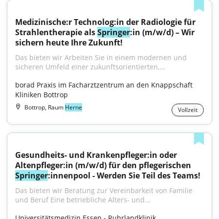
Medizinische:r Technolog:in der Radiologie für 
Strahlentherapie als 
Springer
:in (m/w/d) – Wir 
sichern heute Ihre Zukunft!
Das bieten wir Arbeiten Sie in einem modernen und 
sicheren Umfeld einer zukunftsorientierten,...
borad Praxis im Facharztzentrum an den Knappschaft 
Kliniken Bottrop
Bottrop, Raum
Herne
Vollzeit
Gesundheits- und Krankenpfleger:in oder 
Altenpfleger:in (m/w/d) für den pflegerischen 
Springer
:innenpool - Werden Sie Teil des Teams!
Das bieten wir Beratung zur Vereinbarkeit von Familie 
und Beruf Eine betriebliche Alters- und...
Universitätsmedizin Essen - Ruhrlandklinik