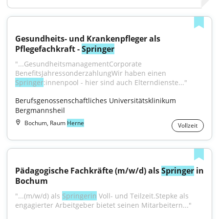
Gesundheits- und Krankenpfleger als 
Pflegefachkraft - 
Springer
"...GesundheitsmanagementCorporate 
BenefitsJahressonderzahlungWir haben einen 
Springer
:innenpool - hier sind auch Elterndienste..."
Berufsgenossenschaftliches Universitätsklinikum 
Bergmannsheil
Bochum, Raum
Herne
Vollzeit
Pädagogische Fachkräfte (m/w/d) als 
Springer
 in 
Bochum
"...(m/w/d) als 
Springerin
 Voll- und Teilzeit.Stepke als 
engagierter Arbeitgeber bietet seinen Mitarbeitern..."