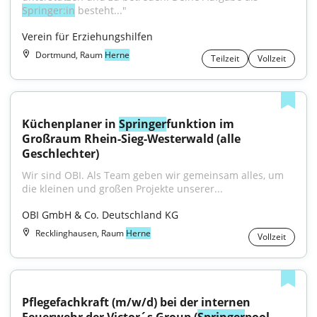
Springer:in
 besteht..."
Verein für Erziehungshilfen
Dortmund, Raum
Herne
Teilzeit
Vollzeit
Küchenplaner in 
Springer
funktion im 
Großraum Rhein-Sieg-Westerwald (alle 
Geschlechter)
Wir sind OBI. Als Team geben wir gemeinsam alles, um 
die kleinen und großen Projekte unserer...
OBI GmbH & Co. Deutschland KG
Recklinghausen, Raum
Herne
Vollzeit
Pflegefachkraft (m/w/d) bei der internen 