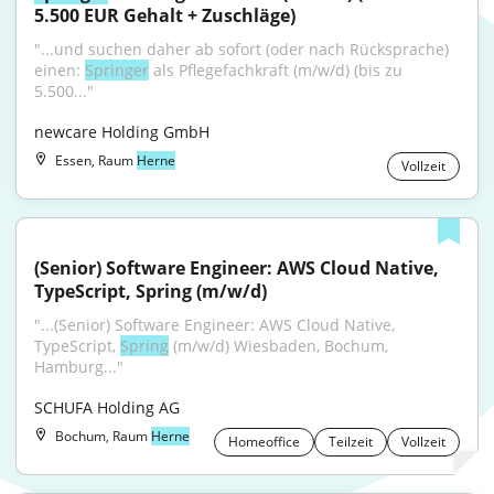
5.500 EUR Gehalt + Zuschläge)
"...und suchen daher ab sofort (oder nach Rücksprache) 
einen: 
Springer
 als Pflegefachkraft (m/w/d) (bis zu 
5.500..."
newcare Holding GmbH
Essen, Raum
Herne
Vollzeit
(Senior) Software Engineer: AWS Cloud Native, 
TypeScript, Spring (m/w/d)
"...(Senior) Software Engineer: AWS Cloud Native, 
TypeScript, 
Spring
 (m/w/d) Wiesbaden, Bochum, 
Hamburg..."
SCHUFA Holding AG
Bochum, Raum
Herne
Homeoffice
Teilzeit
Vollzeit