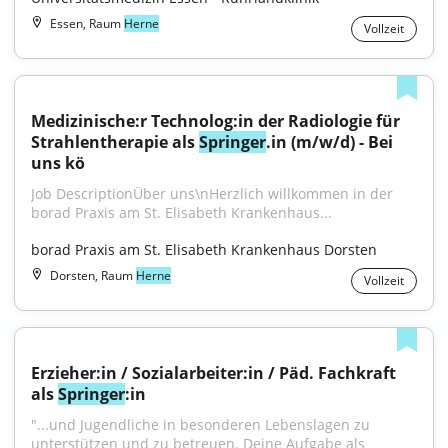
Essen, Raum
Herne
Vollzeit
Medizinische:r Technolog:in der Radiologie für 
Strahlentherapie als 
Springer
.in (m/w/d) - Bei 
uns kö
Job DescriptionÜber uns\nHerzlich willkommen in der 
borad Praxis am St. Elisabeth Krankenhaus...
borad Praxis am St. Elisabeth Krankenhaus Dorsten
Dorsten, Raum
Herne
Vollzeit
Erzieher:in / Sozialarbeiter:in / Päd. Fachkraft 
als 
Springer
:in
"...und Jugendliche in besonderen Lebenslagen zu 
unterstützen und zu betreuen. Deine Aufgabe als 