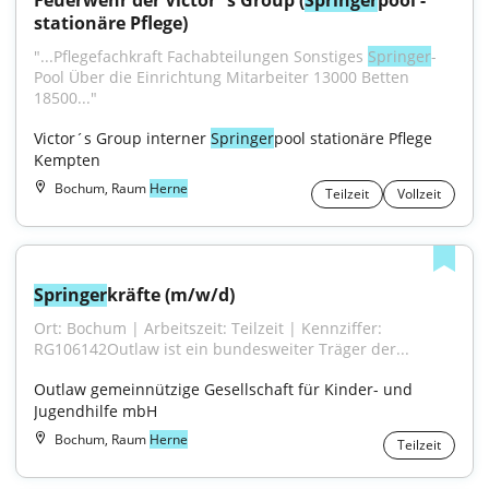
Feuerwehr der Victor´s Group (
Springer
pool - 
stationäre Pflege)
"...Pflegefachkraft Fachabteilungen Sonstiges 
Springer
-
Pool Über die Einrichtung Mitarbeiter 13000 Betten 
18500..."
Victor´s Group interner 
Springer
pool stationäre Pflege 
Kempten
Bochum, Raum
Herne
Teilzeit
Vollzeit
Springer
kräfte (m/w/d)
Ort: Bochum | Arbeitszeit: Teilzeit | Kennziffer: 
RG106142Outlaw ist ein bundesweiter Träger der...
Outlaw gemeinnützige Gesellschaft für Kinder- und 
Jugendhilfe mbH
Bochum, Raum
Herne
Teilzeit