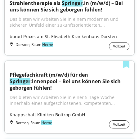
Strahlentherapie als 
Springer
.in (m/w/d) – Bei 
uns können Sie sich geborgen fühlen!
Das bieten wir Arbeiten Sie in einem modernen und 
sicheren Umfeld einer zukunftsorientierten,...
borad Praxis am St. Elisabeth Krankenhaus Dorsten
Dorsten, Raum
Herne
Vollzeit
Pflegefachkraft (m/w/d) für den 
Springer
:innenpool – Bei uns können Sie sich 
geborgen fühlen!
Das bieten wir Arbeiten Sie in einer 5-Tage-Woche 
innerhalb eines aufgeschlossenen, kompetenten...
Knappschaft Kliniken Bottrop GmbH
Bottrop, Raum
Herne
Vollzeit