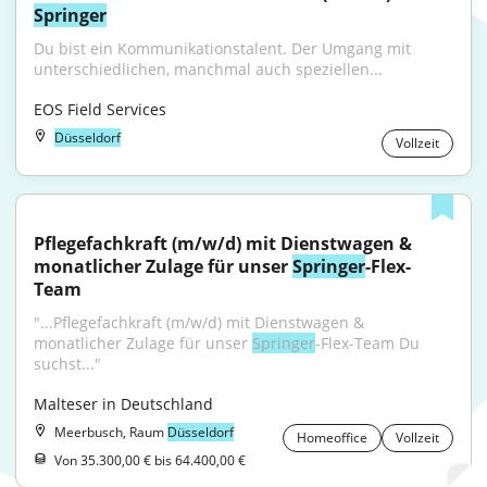
Springer
Du bist ein Kommunikationstalent. Der Umgang mit 
unterschiedlichen, manchmal auch speziellen...
EOS Field Services
Düsseldorf
Vollzeit
Pflegefachkraft (m/w/d) mit Dienstwagen & 
monatlicher Zulage für unser 
Springer
-Flex-
Team
"...Pflegefachkraft (m/w/d) mit Dienstwagen & 
monatlicher Zulage für unser 
Springer
-Flex-Team Du 
suchst..."
Malteser in Deutschland
Meerbusch, Raum
Düsseldorf
Homeoffice
Vollzeit
Von 35.300,00 € bis 64.400,00 €