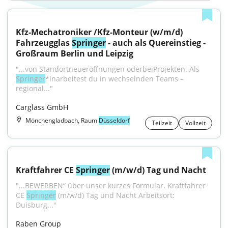
Kfz-Mechatroniker /Kfz-Monteur (w/m/d) 
Fahrzeugglas 
Springer
 - auch als Quereinstieg - 
Großraum Berlin und Leipzig
"...von Standortneueröffnungen oderbeiProjekten. Als 
Springer
*inarbeitest du in wechselnden Teams – 
regional..."
Carglass GmbH
Mönchengladbach, Raum
Düsseldorf
Teilzeit
Vollzeit
Kraftfahrer CE 
Springer
 (m/w/d) Tag und Nacht
"...BEWERBEN“ über unser kurzes Formular. Kraftfahrer 
CE 
Springer
 (m/w/d) Tag und Nacht Arbeitsort: 
Duisburg..."
Raben Group