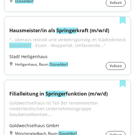
Düsseldorf
Vollzeit
Hausmeister/in als 
Springer
kraft (m/w/d)
Düsseldorf
 - Essen - Wuppertal. Umfassende..."
Stadt Heiligenhaus
Heiligenhaus, Raum
Düsseldorf
Vollzeit
Filialleitung in 
Springer
funktion (m/w/d)
Goldwechselhaus ist Teil der renommierten 
niederländischen Unternehmensgruppe 
Goudwisselkantoor,...
Goldwechselhaus GmbH
Mönchengladbach, Raum
Düsseldorf
Vollzeit