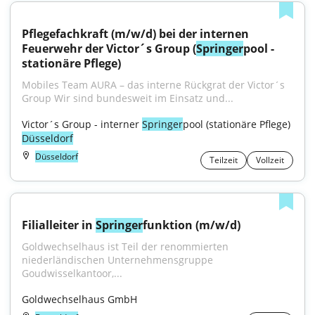
Pflegefachkraft (m/w/d) bei der internen 
Feuerwehr der Victor´s Group (
Springer
pool - 
stationäre Pflege)
Mobiles Team AURA – das interne Rückgrat der Victor´s 
Group Wir sind bundesweit im Einsatz und...
Victor´s Group - interner 
Springer
pool (stationäre Pflege) 
Düsseldorf
Düsseldorf
Teilzeit
Vollzeit
Filialleiter in 
Springer
funktion (m/w/d)
Goldwechselhaus ist Teil der renommierten 
niederländischen Unternehmensgruppe 
Goudwisselkantoor,...
Goldwechselhaus GmbH