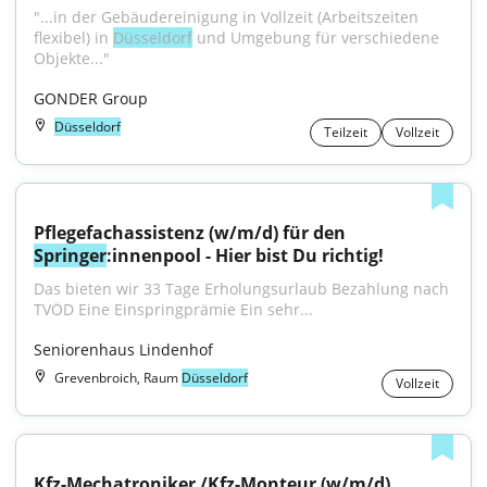
"...in der Gebäudereinigung in Vollzeit (Arbeitszeiten 
flexibel) in 
Düsseldorf
 und Umgebung für verschiedene 
Objekte..."
GONDER Group
Düsseldorf
Teilzeit
Vollzeit
Pflegefachassistenz (w/m/d) für den 
Springer
:innenpool - Hier bist Du richtig!
Das bieten wir 33 Tage Erholungsurlaub Bezahlung nach 
TVÖD Eine Einspringprämie Ein sehr...
Seniorenhaus Lindenhof
Grevenbroich, Raum
Düsseldorf
Vollzeit
Kfz-Mechatroniker /Kfz-Monteur (w/m/d) 