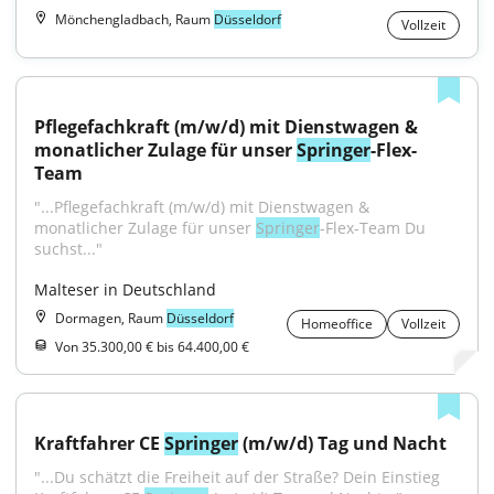
Mönchengladbach, Raum
Düsseldorf
Vollzeit
Pflegefachkraft (m/w/d) mit Dienstwagen & 
monatlicher Zulage für unser 
Springer
-Flex-
Team
"...Pflegefachkraft (m/w/d) mit Dienstwagen & 
monatlicher Zulage für unser 
Springer
-Flex-Team Du 
suchst..."
Malteser in Deutschland
Dormagen, Raum
Düsseldorf
Homeoffice
Vollzeit
Von 35.300,00 € bis 64.400,00 €
Kraftfahrer CE 
Springer
 (m/w/d) Tag und Nacht
"...Du schätzt die Freiheit auf der Straße? Dein Einstieg 