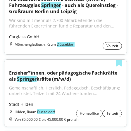
Fahrzeugglas 
Springer
 - auch als Quereinstieg - 
Großraum Berlin und Leipzig
Wir sind mit mehr als 2.700 Mitarbeitenden die 
führenden Expert*innen für die Reparatur und den...
Carglass GmbH
Mönchengladbach, Raum
Düsseldorf
Vollzeit
Erzieher*innen, oder pädagogische Fachkräfte 
als 
Springer
kräfte (m/w/d)
Gemeinschaftlich. Herzlich. Pädagogisch. Beschäftigung: 
unbefristet, Teilzeit mit 24 Wochenstunden...
Stadt Hilden
Hilden, Raum
Düsseldorf
Homeoffice
Teilzeit
Von 35.000,00 € bis 45.000,00 € pro Jahr