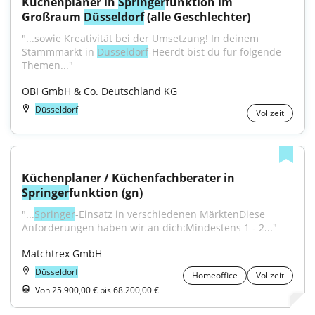
Küchenplaner in 
Springer
funktion im 
Großraum 
Düsseldorf
 (alle Geschlechter)
"...sowie Kreativität bei der Umsetzung! In deinem 
Stammmarkt in 
Düsseldorf
-Heerdt bist du für folgende 
Themen..."
OBI GmbH & Co. Deutschland KG
Düsseldorf
Vollzeit
Küchenplaner / Küchenfachberater in 
Springer
funktion (gn)
"...
Springer
-Einsatz in verschiedenen MärktenDiese 
Anforderungen haben wir an dich:Mindestens 1 - 2..."
Matchtrex GmbH
Düsseldorf
Homeoffice
Vollzeit
Von 25.900,00 € bis 68.200,00 €