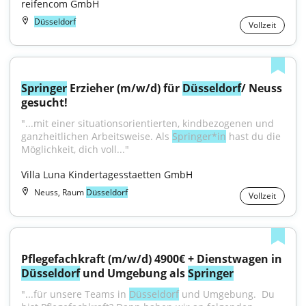
reifencom GmbH
Düsseldorf
Vollzeit
Springer
 Erzieher (m/w/d) für 
Düsseldorf
/ Neuss 
gesucht!
"...mit einer situationsorientierten, kindbezogenen und 
ganzheitlichen Arbeitsweise. Als 
Springer*in
 hast du die 
Möglichkeit, dich voll..."
Villa Luna Kindertagesstaetten GmbH
Neuss, Raum
Düsseldorf
Vollzeit
Pflegefachkraft (m/w/d) 4900€ + Dienstwagen in 
Düsseldorf
 und Umgebung als 
Springer
"...für unsere Teams in 
Düsseldorf
 und Umgebung. ​ Du 