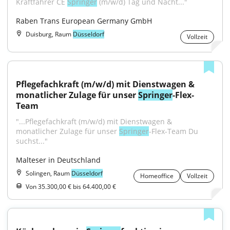
Kraftfahrer CE 
Springer
 (m/w/d) Tag und Nacht..."
Raben Trans European Germany GmbH
Duisburg, Raum
Düsseldorf
Vollzeit
Pflegefachkraft (m/w/d) mit Dienstwagen & 
monatlicher Zulage für unser 
Springer
-Flex-
Team
"...Pflegefachkraft (m/w/d) mit Dienstwagen & 
monatlicher Zulage für unser 
Springer
-Flex-Team Du 
suchst..."
Malteser in Deutschland
Solingen, Raum
Düsseldorf
Homeoffice
Vollzeit
Von 35.300,00 € bis 64.400,00 €