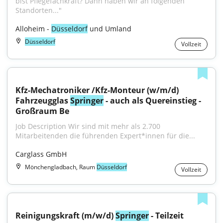
bist Pflegefachkraft? Dann haben wir an folgenden 
Standorten..."
Alloheim - 
Düsseldorf
 und Umland
Düsseldorf
Vollzeit
Kfz-Mechatroniker /Kfz-Monteur (w/m/d) 
Fahrzeugglas 
Springer
 - auch als Quereinstieg - 
Großraum Be
Job Description Wir sind mit mehr als 2.700 
Mitarbeitenden die führenden Expert*innen für die...
Carglass GmbH
Mönchengladbach, Raum
Düsseldorf
Vollzeit
Reinigungskraft (m/w/d) 
Springer
 - Teilzeit