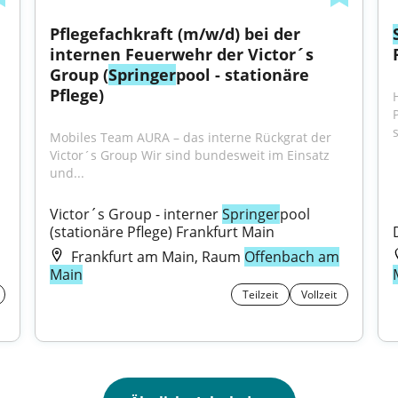
 
Pflegefachkraft (m/w/d) bei der 
internen Feuerwehr der Victor´s 
Group (
Springer
pool - stationäre 
Pflege)
Mobiles Team AURA – das interne Rückgrat der 
Victor´s Group Wir sind bundesweit im Einsatz 
und...
Victor´s Group - interner 
Springer
pool 
(stationäre Pflege) Frankfurt Main
Frankfurt am Main, Raum
Offenbach am
Main
Teilzeit
Vollzeit