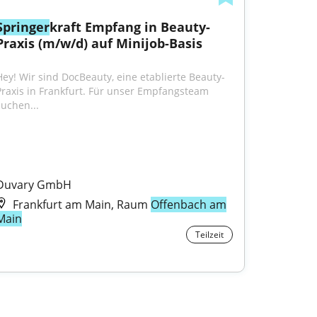
Springer
kraft Empfang in Beauty-
Praxis (m/w/d) auf Minijob-Basis
Hey! Wir sind DocBeauty, eine etablierte Beauty-
Praxis in Frankfurt. Für unser Empfangsteam 
suchen...
Duvary GmbH
Frankfurt am Main, Raum
Offenbach am
Main
Teilzeit