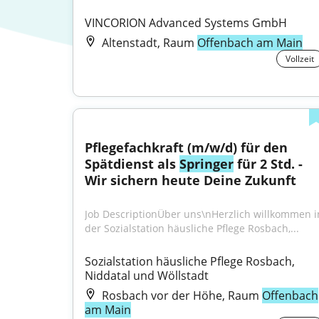
VINCORION Advanced Systems GmbH
Altenstadt, Raum
Offenbach am Main
Vollzeit
Pflegefachkraft (m/w/d) für den 
Spätdienst als 
Springer
 für 2 Std. - 
Wir sichern heute Deine Zukunft
Job DescriptionÜber uns\nHerzlich willkommen in
der Sozialstation häusliche Pflege Rosbach,...
Sozialstation häusliche Pflege Rosbach, 
Niddatal und Wöllstadt
Rosbach vor der Höhe, Raum
Offenbach
am Main