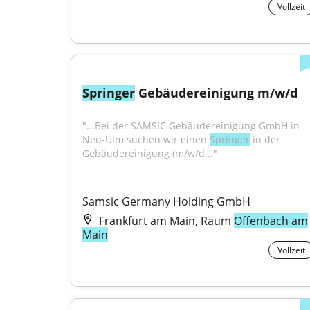
Vollzeit
Springer
 Gebäudereinigung m/w/d
"...Bei der SAMSIC Gebäudereinigung GmbH in 
Neu-Ulm suchen wir einen 
Springer
 in der 
Gebäudereinigung (m/w/d..."
Samsic Germany Holding GmbH
Frankfurt am Main, Raum
Offenbach am
Main
Vollzeit