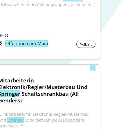
43 Menschen in drei Wohngruppen zusammen..."
BHO
Offenbach am Main
Vollzeit
Mitarbeiterin 
Elektronik/Regler/Musterbau Und 
Springer
 Schaltschrankbau (All 
Genders)
"...Mitarbeiter*in Elektronik/Regler/Musterbau 
und 
Springer
 Schaltschrankbau (all genders) 
rbeitsort..."