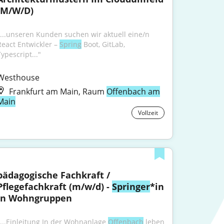
(M/W/D)
"...unseren Kunden suchen wir aktuell eine/n 
React Entwickler – 
Spring
 Boot, GitLab, 
ypescript..."
Westhouse
Frankfurt am Main, Raum
Offenbach am
Main
Vollzeit
pädagogische Fachkraft / 
Pflegefachkraft (m/w/d) - 
Springer
*in 
in Wohngruppen
"...Einleitung In der Wohnanlage 
Offenbach
 leben 