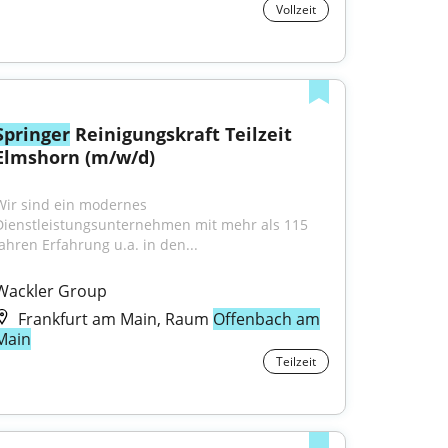
Vollzeit
Springer
 Reinigungskraft Teilzeit 
Elmshorn (m/w/d)
Wir sind ein modernes 
Dienstleistungsunternehmen mit mehr als 115 
Jahren Erfahrung u.a. in den...
Wackler Group
Frankfurt am Main, Raum
Offenbach am
Main
Teilzeit