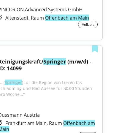
VINCORION Advanced Systems GmbH
Altenstadt, Raum
Offenbach am Main
Vollzeit
Reinigungskraft/
Springer
 (m/w/d) - 
ID: 14099
...(
Springer
) für die Region von Liezen bis 
Schladming und Bad Aussee für 30,00 Stunden 
pro Woche..."
Dussmann Austria
Frankfurt am Main, Raum
Offenbach am
Main