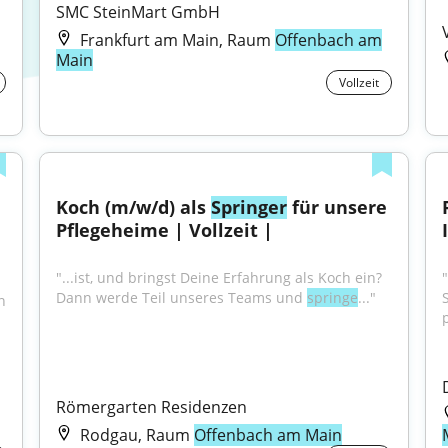
SMC SteinMart GmbH
Frankfurt am Main, Raum
Offenbach am
Main
Vollzeit
Koch (m/w/d) als 
Springer
 für unsere 
Pflegeheime | Vollzeit |
"...ist, und bringst Deine Erfahrung als Koch ein? 
"
Dann werde Teil unseres Teams und 
springe
..."
 
Römergarten Residenzen
Rodgau, Raum
Offenbach am Main