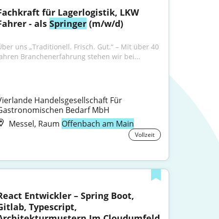
Fachkraft für Lagerlogistik, LKW 
Fahrer - als 
Springer
 (m/w/d)
Über uns „Traditionell. Frisch. Gut.“ – Mit über 40 
Jahren Branchenerfahrung stehen wir bei...
Vierlande Handelsgesellschaft Für 
Gastronomischen Bedarf MbH
Messel, Raum
Offenbach am Main
Vollzeit
React Entwickler – Spring Boot, 
Gitlab, Typescript, 
Architekturmustern Im Cloudumfeld 