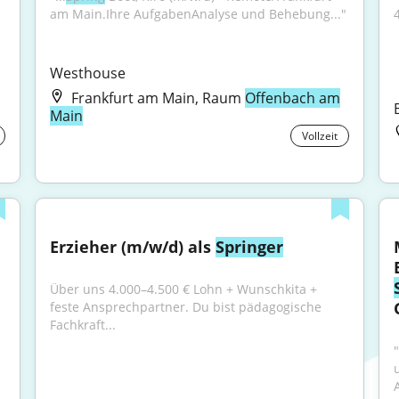
am Main.Ihre AufgabenAnalyse und Behebung..."
Westhouse
Frankfurt am Main, Raum
Offenbach am
Main
Vollzeit
Erzieher (m/w/d) als 
Springer
Über uns 4.000–4.500 € Lohn + Wunschkita + 
feste Ansprechpartner. Du bist pädagogische 
Fachkraft...
A