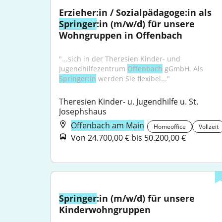
Erzieher:in / Sozialpädagoge:in als 
Springer
:in (m/w/d) für unsere 
Wohngruppen in Offenbach
"...sich in der Theresien Kinder- und 
Jugendhilfezentrum 
Offenbach
 gGmbH. Als 
Springer:in
 werden Sie flexibel..."
Theresien Kinder- u. Jugendhilfe u. St. 
Josephshaus
Offenbach am Main
Homeoffice
Vollzeit
Von 24.700,00 € bis 50.200,00 €
Springer
:in (m/w/d) für unsere 
Kinderwohngruppen