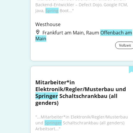
Backend-Entwickler – Defect Dojo, Google FCM, 
Java, 
Spring
 Boot..."
Westhouse
Frankfurt am Main, Raum
Offenbach am
Main
Vollzeit
Mitarbeiter*in 
Elektronik/Regler/Musterbau und 
Springer
 Schaltschrankbau (all 
genders)
"...Mitarbeiter*in Elektronik/Regler/Musterbau 
und 
Springer
 Schaltschrankbau (all genders) 
Arbeitsort..."