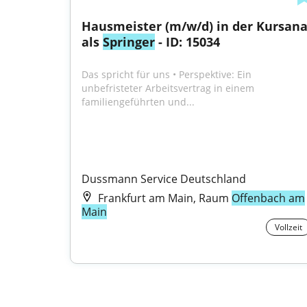
Hausmeister (m/w/d) in der Kursana
als 
Springer
 - ID: 15034
Das spricht für uns • Perspektive: Ein 
unbefristeter Arbeitsvertrag in einem 
familiengeführten und...
Dussmann Service Deutschland
Frankfurt am Main, Raum
Offenbach am
Main
Vollzeit