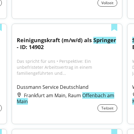
Vollzeit
Reinigungskraft (m/w/d) als 
Springer
- ID: 14902
Das spricht für uns • Perspektive: Ein 
unbefristeter Arbeitsvertrag in einem 
familiengeführten und...
Dussmann Service Deutschland
Frankfurt am Main, Raum
Offenbach am
Main
Teilzeit