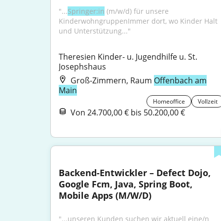
"...
Springer:in
 (m/w/d) für unsere 
KinderwohngruppenImmer dort, wo Kinder Halt 
und Unterstützung..."
Theresien Kinder- u. Jugendhilfe u. St. 
Josephshaus
Groß-Zimmern, Raum
Offenbach am
Main
Homeoffice
Vollzeit
Von 24.700,00 € bis 50.200,00 €
Backend-Entwickler – Defect Dojo, 
Google Fcm, Java, Spring Boot, 
Mobile Apps (M/W/D)
"...unseren Kunden suchen wir aktuell eine/n 