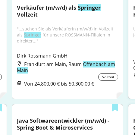
Verkäufer (m/w/d) als 
Springer
Vollzeit
"...suchen Sie als Verkäuferin (m/w/d) in Vollzeit 
als 
Springer
 für unsere ROSSMANN-Filialen in 
direkter..."
Dirk Rossmann GmbH
Frankfurt am Main, Raum
Offenbach am
Main
Vollzeit
Von 24.800,00 € bis 50.300,00 €
Java Softwareentwickler (m/w/d) - 
Spring Boot & Microservices