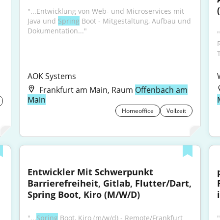
"...Entwicklung von Web- und Microservices mit 
Java und 
Spring
 Boot - Mitgestaltung, Aufbau und 
Dokumentation..."
T
AOK Systems
Frankfurt am Main, Raum
Offenbach am
Main
Homeoffice
Vollzeit
Entwickler Mit Schwerpunkt 
Barrierefreiheit, Gitlab, Flutter/Dart, 
Spring Boot, Kiro (M/W/D)
"...
Spring
 Boot, Kiro (m/w/d) - Remote/Frankfurt 