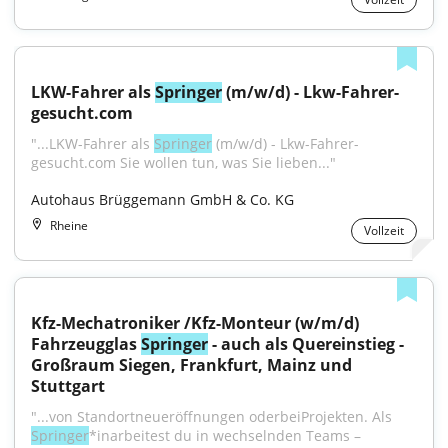
LKW-Fahrer als 
Springer
 (m/w/d) - Lkw-Fahrer-
gesucht.com
"...LKW-Fahrer als 
Springer
 (m/w/d) - Lkw-Fahrer-
gesucht.com Sie wollen tun, was Sie lieben..."
Autohaus Brüggemann GmbH & Co. KG
Rheine
Vollzeit
Kfz-Mechatroniker /Kfz-Monteur (w/m/d) 
Fahrzeugglas 
Springer
 - auch als Quereinstieg - 
Großraum Siegen, Frankfurt, Mainz und 
Stuttgart
"...von Standortneueröffnungen oderbeiProjekten. Als 
Springer
*inarbeitest du in wechselnden Teams – 