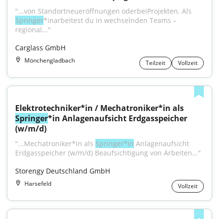
"...von Standortneueröffnungen oderbeiProjekten. Als 
Springer
*inarbeitest du in wechselnden Teams – 
regional..."
Carglass GmbH
Mönchengladbach
Teilzeit
Vollzeit
Elektrotechniker*in / Mechatroniker*in als 
Springer
*in Anlagenaufsicht Erdgasspeicher 
(w/m/d)
"...Mechatroniker*in als 
Springer*in
 Anlagenaufsicht 
Erdgasspeicher (w/m/d) Beaufsichtigung von Arbeiten..."
Storengy Deutschland GmbH
Harsefeld
Vollzeit