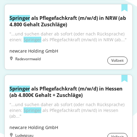
Springer
 als Pflegefachkraft (m/w/d) in NRW (ab 
4.800 Gehalt Zuschläge)
"...und suchen daher ab sofort (oder nach Rücksprache) 
einen: 
Springer
 als Pflegefachkraft (m/w/d) in NRW (ab..."
newcare Holding GmbH
Radevormwald
Vollzeit
Springer
 als Pflegefachkraft (m/w/d) in Hessen 
(ab 4.800€ Gehalt + Zuschläge)
"...und suchen daher ab sofort (oder nach Rücksprache) 
einen: 
Springer
 als Pflegefachkraft (m/w/d) in Hessen 
(ab..."
newcare Holding GmbH
Ludwigsau
Vollzeit