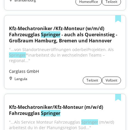
Brandenburg
Homeoffice
Teilzeit
Kfz-Mechatroniker /Kfz-Monteur (w/m/d) 
Fahrzeugglas 
Springer
 - auch als Quereinstieg - 
Großraum Hamburg, Bremen und Hannover
"...von Standortneueröffnungen oderbeiProjekten. Als 
Springer
*inarbeitest du in wechselnden Teams – 
regional..."
Carglass GmbH
Langula
Teilzeit
Vollzeit
Kfz-Mechatroniker/Kfz-Monteur (m/w/d) 
Fahrzeugglas 
Springer
"...Als Service Monteur Fahrzeugglas 
Springer
 (m/w/d) 
arbeitest du in der Planungsregion Süd..."