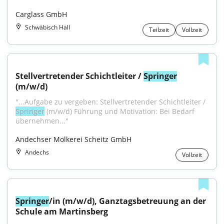
Carglass GmbH
Schwäbisch Hall
Teilzeit
Vollzeit
Stellvertretender Schichtleiter / 
Springer
(m/w/d)
"...Aufgabe zu vergeben: Stellvertretender Schichtleiter / 
Springer
 (m/w/d) Führung und Motivation: Bei Bedarf 
übernehmen..."
Andechser Molkerei Scheitz GmbH
Andechs
Vollzeit
Springer
/in (m/w/d), Ganztagsbetreuung an der 
Schule am Martinsberg