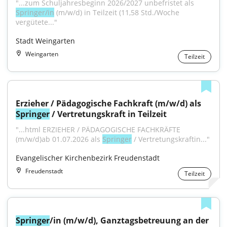
"...zum Schuljahresbeginn 2026/2027 unbefristet als 
Springer/in
 (m/w/d) in Teilzeit (11,58 Std./Woche 
vergütete..."
Stadt Weingarten
Weingarten
Teilzeit
Erzieher / Pädagogische Fachkraft (m/w/d) als 
Springer
 / Vertretungskraft in Teilzeit
"...html ERZIEHER / PÄDAGOGISCHE FACHKRÄFTE 
(m/w/d)ab 01.07.2026 als 
Springer
 / Vertretungskraftin..."
Evangelischer Kirchenbezirk Freudenstadt
Freudenstadt
Teilzeit
Springer
/in (m/w/d), Ganztagsbetreuung an der 