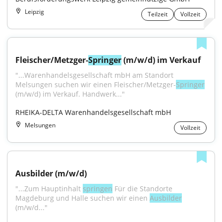
Leipzig
Teilzeit
Vollzeit
Fleischer/Metzger-
Springer
 (m/w/d) im Verkauf
"...Warenhandelsgesellschaft mbH am Standort 
Melsungen suchen wir einen Fleischer/Metzger-
Springer
(m/w/d) im Verkauf. Handwerk..."
RHEIKA-DELTA Warenhandelsgesellschaft mbH
Melsungen
Vollzeit
Ausbilder (m/w/d)
"...Zum Hauptinhalt 
springen
 Für die Standorte 
Magdeburg und Halle suchen wir einen 
Ausbilder
(m/w/d..."