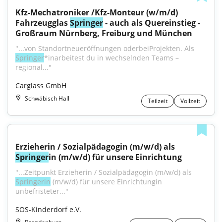
Kfz-Mechatroniker /Kfz-Monteur (w/m/d) 
Fahrzeugglas 
Springer
 - auch als Quereinstieg - 
Großraum Nürnberg, Freiburg und München
"...von Standortneueröffnungen oderbeiProjekten. Als 
Springer
*inarbeitest du in wechselnden Teams – 
regional..."
Carglass GmbH
Schwäbisch Hall
Teilzeit
Vollzeit
Erzieherin / Sozialpädagogin (m/w/d) als 
Springer
in (m/w/d) für unsere Einrichtung
"...Zeitpunkt Erzieherin / Sozialpädagogin (m/w/d) als 
Springerin
 (m/w/d) für unsere Einrichtungin 
unbefristeter..."
SOS-Kinderdorf e.V.