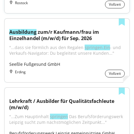
Rostock
Vollzeit
Ausbildung
 zum/r Kaufmann/frau im 
Einzelhandel (m/w/d) für Sep. 2026
"...dass sie förmlich aus den Regalen 
springen.Ein
- und 
Verkaufs-Navigator: Du begleitest unsere Kunden..."
Seeßle Fußgesund GmbH
Erding
Vollzeit
Lehrkraft / Ausbilder für Qualitätsfachleute 
(m/w/d)
"...Zum Hauptinhalt 
springen
 Das Berufsförderungswerk 
Leipzig sucht zum nächstmöglichen Zeitpunkt..."
Berufsförderungswerk Leipzig gemeinnützige GmbH