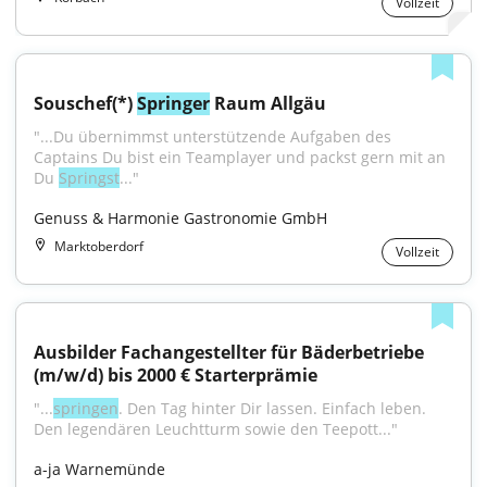
Vollzeit
Souschef(*) 
Springer
 Raum Allgäu
"...Du übernimmst unterstützende Aufgaben des 
Captains Du bist ein Teamplayer und packst gern mit an 
Du 
Springst
..."
Genuss & Harmonie Gastronomie GmbH
Marktoberdorf
Vollzeit
Ausbilder Fachangestellter für Bäderbetriebe 
(m/w/d) bis 2000 € Starterprämie
"...
springen
. Den Tag hinter Dir lassen. Einfach leben. 
Den legendären Leuchtturm sowie den Teepott..."
a-ja Warnemünde