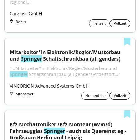
regional..."
Carglass GmbH
Berlin
Teilzeit
Vollzeit
Mitarbeiter*in Elektronik/Regler/Musterbau 
und 
Springer
 Schaltschrankbau (all genders)
"...Mitarbeiter*in Elektronik/Regler/Musterbau und 
Springer
 Schaltschrankbau (all genders)Arbeitsort..."
VINCORION Advanced Systems GmbH
Altenstadt
Homeoffice
Vollzeit
Kfz-Mechatroniker /Kfz-Monteur (w/m/d) 
Fahrzeugglas 
Springer
 - auch als Quereinstieg - 
Großraum Berlin und Leipzig