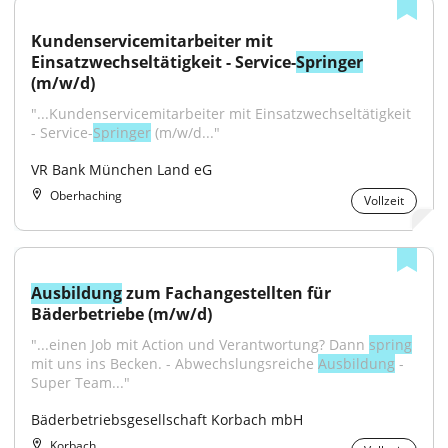
Kundenservicemitarbeiter mit 
Einsatzwechseltätigkeit - Service-
Springer
(m/w/d)
"...Kundenservicemitarbeiter mit Einsatzwechseltätigkeit 
- Service-
Springer
 (m/w/d..."
VR Bank München Land eG
Oberhaching
Vollzeit
Ausbildung
 zum Fachangestellten für 
Bäderbetriebe (m/w/d)
"...einen Job mit Action und Verantwortung? Dann 
spring
mit uns ins Becken. - Abwechslungsreiche 
Ausbildung
 - 
Super Team..."
Bäderbetriebsgesellschaft Korbach mbH
Korbach