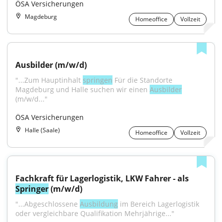
ÖSA Versicherungen
Magdeburg
Homeoffice
Vollzeit
Ausbilder (m/w/d)
"...Zum Hauptinhalt 
springen
 Für die Standorte 
Magdeburg und Halle suchen wir einen 
Ausbilder
(m/w/d..."
ÖSA Versicherungen
Halle (Saale)
Homeoffice
Vollzeit
Fachkraft für Lagerlogistik, LKW Fahrer - als 
Springer
 (m/w/d)
"...Abgeschlossene 
Ausbildung
 im Bereich Lagerlogistik 
oder vergleichbare Qualifikation Mehrjährige..."