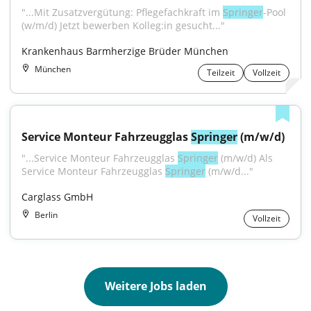
"...Mit Zusatzvergütung: Pflegefachkraft im 
Springer
-Pool 
(w/m/d) Jetzt bewerben Kolleg:in gesucht..."
Krankenhaus Barmherzige Brüder München
München
Teilzeit
Vollzeit
Service Monteur Fahrzeugglas 
Springer
 (m/w/d)
"...Service Monteur Fahrzeugglas 
Springer
 (m/w/d) Als 
Service Monteur Fahrzeugglas 
Springer
 (m/w/d..."
Carglass GmbH
Berlin
Vollzeit
Weitere Jobs laden