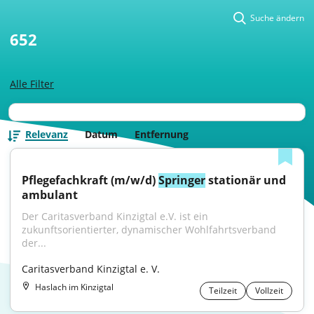
Suche ändern
652
Alle Filter
Relevanz
Datum
Entfernung
Pflegefachkraft (m/w/d) 
Springer
 stationär und 
ambulant
Der Caritasverband Kinzigtal e.V. ist ein 
zukunftsorientierter, dynamischer Wohlfahrtsverband 
der...
Caritasverband Kinzigtal e. V.
Haslach im Kinzigtal
Teilzeit
Vollzeit