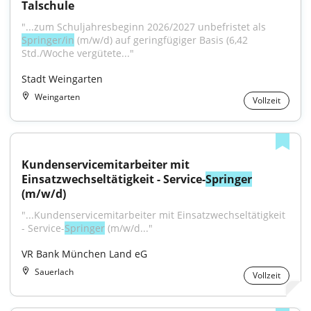
Talschule
"...zum Schuljahresbeginn 2026/2027 unbefristet als 
Springer/in
 (m/w/d) auf geringfügiger Basis (6,42 
Std./Woche vergütete..."
Stadt Weingarten
Weingarten
Vollzeit
Kundenservicemitarbeiter mit 
Einsatzwechseltätigkeit - Service-
Springer
(m/w/d)
"...Kundenservicemitarbeiter mit Einsatzwechseltätigkeit 
- Service-
Springer
 (m/w/d..."
VR Bank München Land eG
Sauerlach
Vollzeit