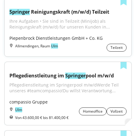
Springer
 Reinigungskraft (m/w/d) Teilzeit
Ihre Aufgaben • Sie sind in Teilzeit (Minijob) als 
Reinigungskraft (m/w/d) für unseren Kunden in...
Piepenbrock Dienstleistungen GmbH + Co. KG
Allmendingen, Raum
Ulm
Teilzeit
Pflegedienstleitung im 
Springer
pool m/w/d
Pflegedienstleitung im Springerpool m/w/dWerde Teil 
unseres #teamcompassio!Du willst Verantwortung...
compassio Gruppe
Ulm
Homeoffice
Vollzeit
Von 43.600,00 € bis 81.400,00 €