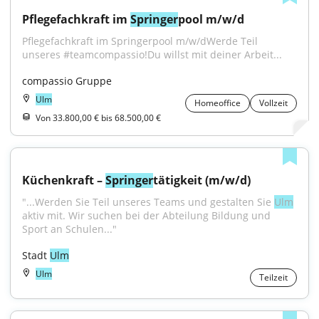
Pflegefachkraft im 
Springer
pool m/w/d
Pflegefachkraft im Springerpool m/w/dWerde Teil 
unseres #teamcompassio!Du willst mit deiner Arbeit...
compassio Gruppe
Ulm
Homeoffice
Vollzeit
Von 33.800,00 € bis 68.500,00 €
Küchenkraft – 
Springer
tätigkeit (m/w/d)
"...Werden Sie Teil unseres Teams und gestalten Sie 
Ulm
aktiv mit. Wir suchen bei der Abteilung Bildung und 
Sport an Schulen..."
Stadt 
Ulm
Ulm
Teilzeit