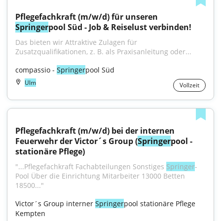
Pflegefachkraft (m/w/d) für unseren 
Springer
pool Süd - Job & Reiselust verbinden!
Das bieten wir Attraktive Zulagen für 
Zusatzqualifikationen, z. B. als Praxisanleitung oder...
compassio - 
Springer
pool Süd
Ulm
Vollzeit
Pflegefachkraft (m/w/d) bei der internen 
Feuerwehr der Victor´s Group (
Springer
pool - 
stationäre Pflege)
"...Pflegefachkraft Fachabteilungen Sonstiges 
Springer
-
Pool Über die Einrichtung Mitarbeiter 13000 Betten 
18500..."
Victor´s Group interner 
Springer
pool stationäre Pflege 
Kempten