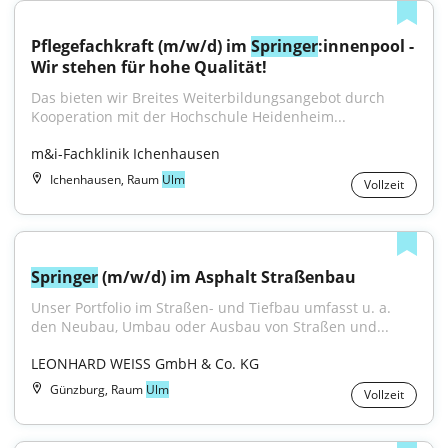
Pflegefachkraft (m/w/d) im 
Springer
:innenpool - 
Wir stehen für hohe Qualität!
Das bieten wir Breites Weiterbildungsangebot durch 
Kooperation mit der Hochschule Heidenheim...
m&i-Fachklinik Ichenhausen
Ichenhausen, Raum
Ulm
Vollzeit
Springer
 (m/w/d) im Asphalt Straßenbau
Unser Portfolio im Straßen- und Tiefbau umfasst u. a. 
den Neubau, Umbau oder Ausbau von Straßen und...
LEONHARD WEISS GmbH & Co. KG
Günzburg, Raum
Ulm
Vollzeit