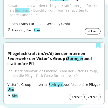
"...Dann haben wir den richtigen Kraftfahrer Job für Dich 
- als 
Springer
. • Durchführung von Transporten für 
unsere Kunden..."
Raben Trans European Germany GmbH
Leipheim, Raum
Ulm
Vollzeit
Pflegefachkraft (m/w/d) bei der internen 
Feuerwehr der Victor´s Group (
Springer
pool - 
stationäre Pfl
Job DescriptionWir, das mobile Team der Victor's Group, 
bilden die Pflege-Task-Force für unsere 140...
Victor´s Group - interner 
Springer
pool (stationäre Pflege) 
Ulm
Ulm
Teilzeit
Vollzeit