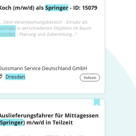
Koch (m/w/d) als 
Springer
 - ID: 15079
"...Dein Verantwortungsbereich - Einsatz als 
Springer
 in verschiedenen Objekten im Raum 
Dresden
 - Planung und Zubereitung..."
Dussmann Service Deutschland GmbH
Dresden
Vollzeit
Auslieferungsfahrer für Mittagessen 
Springer
) m/w/d in Teilzeit