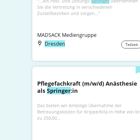
"...Als Post- und Zeitungs-
Springer
 übernehmen 
Sie die Vertretung in verschiedenen 
Zustellbezirken und sorgen..."
MADSACK Mediengruppe
Dresden
Teilzeit
Pflegefachkraft (m/w/d) Anästhesie 
als 
Springer
:in
Das bieten wir Anteilige Übernahme der 
Betreuungskosten für Krippe/Kita in Höhe von bis
zu 250,00...