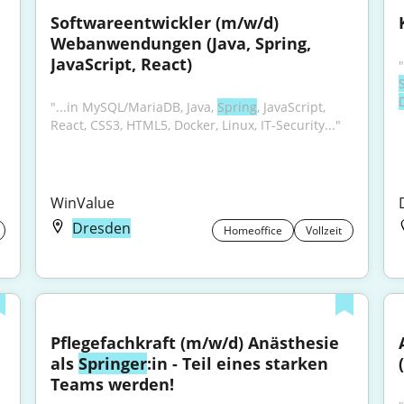
Softwareentwickler (m/w/d) 
Webanwendungen (Java, Spring, 
JavaScript, React)
"...in MySQL/MariaDB, Java, 
Spring
, JavaScript, 
React, CSS3, HTML5, Docker, Linux, IT-Security..."
WinValue
Dresden
Homeoffice
Vollzeit
Pflegefachkraft (m/w/d) Anästhesie 
als 
Springer
:in - Teil eines starken 
(
Teams werden!