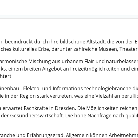
beeindruckt durch ihre bildschöne Altstadt, die von der El
eiches kulturelles Erbe, darunter zahlreiche Museen, Theate
 harmonische Mischung aus urbanem Flair und naturbelassen
rks, einem breiten Angebot an Freizeitmöglichkeiten und e
htert.
nenbau-, Elektro- und Informations-technologiebranche die
e in der Region stark vertreten, was eine Vielzahl an berufl
n erwartet Fachkräfte in Dresden. Die Möglichkeiten reich
in der Gesundheitswirtschaft. Die hohe Nachfrage nach qualif
 Branche und Erfahrungsgrad. Allgemein können Arbeitnehm