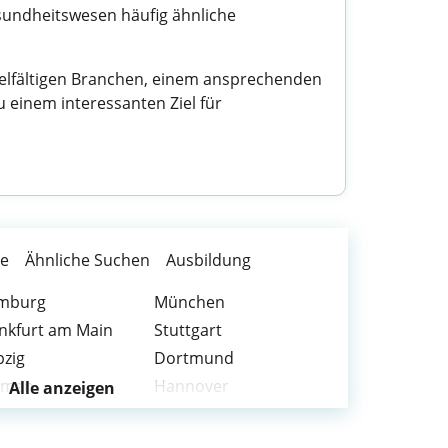
sundheitswesen häufig ähnliche
vielfältigen Branchen, einem ansprechenden
 einem interessanten Ziel für
te
Ähnliche Suchen
Ausbildung
mburg
München
nkfurt am Main
Stuttgart
pzig
Dortmund
emen
Hannover
Alle anzeigen
chum
Wuppertal
nnheim
Karlsruhe