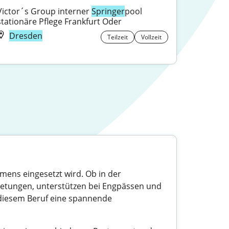
Victor´s Group interner 
Springer
pool 
stationäre Pflege Frankfurt Oder
Dresden
Teilzeit
Vollzeit
hmens eingesetzt wird. Ob in der
retungen, unterstützen bei Engpässen und
in diesem Beruf eine spannende