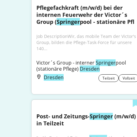
Pflegefachkraft (m/w/d) bei der 
internen Feuerwehr der Victor´s 
Group (
Springer
pool - stationäre Pfl
Job DescriptionWir, das mobile Team der Victor's 
Group, bilden die Pflege-Task-Force für unsere 
140...
Victor´s Group - interner 
Springer
pool 
(stationäre Pflege) 
Dresden
Dresden
Teilzeit
Vollzeit
Post- und Zeitungs-
Springer
 (m/w/d) 
in Teilzeit