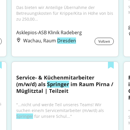
Das bieten wir Anteilige Übernahme der 
Betreuungskosten für Krippe/Kita in Höhe von bis 
zu 250,00...
Asklepios-ASB Klinik Radeberg
Wachau, Raum
Dresden
Vollzeit
Service- & Küchenmitarbeiter 
(m/w/d) als 
Springer
 im Raum Pirna / 
Müglitztal | Teilzeit
 
"...nicht und werde Teil unseres Teams! Wir 
suchen eine/n Servicemitarbeiter (m/w/d) als 
Springer
 für unsere Schul..."