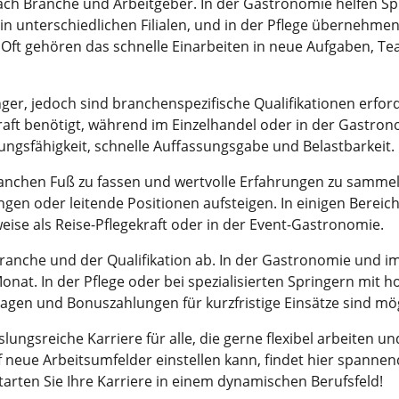
nach Branche und Arbeitgeber. In der Gastronomie helfen S
in unterschiedlichen Filialen, und in der Pflege übernehmen 
ft gehören das schnelle Einarbeiten in neue Aufgaben, Tea
ger, jedoch sind branchenspezifische Qualifikationen erforde
raft benötigt, während im Einzelhandel oder in der Gastro
ngsfähigkeit, schnelle Auffassungsgabe und Belastbarkeit.
 Branchen Fuß zu fassen und wertvolle Erfahrungen zu samm
gen oder leitende Positionen aufsteigen. In einigen Bereiche
sweise als Reise-Pflegekraft oder in der Event-Gastronomie.
anche und der Qualifikation ab. In der Gastronomie und im E
onat. In der Pflege oder bei spezialisierten Springern mit 
lagen und Bonuszahlungen für kurzfristige Einsätze sind mög
slungsreiche Karriere für alle, die gerne flexibel arbeite
 auf neue Arbeitsumfelder einstellen kann, findet hier spanne
tarten Sie Ihre Karriere in einem dynamischen Berufsfeld!