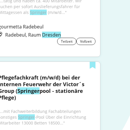
"...tätig und haben ca. 400 Mitarbeiter. Wir 
suchen per sofort Auslieferungsfahrer für 
Mittagessen als 
Springer
 (m/w/d..."
gourmetta Radebeul
Radebeul, Raum
Dresden
Teilzeit
Vollzeit
Pflegefachkraft (m/w/d) bei der 
internen Feuerwehr der Victor´s 
Group (
Springer
pool - stationäre 
Pflege)
"...mit Fachweiterbildung Fachabteilungen 
Sonstiges 
Springer
-Pool Über die Einrichtung 
Mitarbeiter 13000 Betten 18500..."