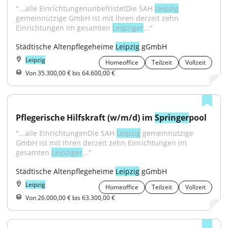
"...alle EinrichtungenunbefristetDie SAH 
Leipzig
gemeinnützige GmbH ist mit ihren derzeit zehn 
Einrichtungen im gesamten 
Leipziger
..."
Städtische Altenpflegeheime 
Leipzig
 gGmbH
Leipzig
Homeoffice
Teilzeit
Vollzeit
Von 35.300,00 € bis 64.600,00 €
Pflegerische Hilfskraft (w/m/d) im 
Springer
pool
"...alle EinrichtungenDie SAH 
Leipzig
 gemeinnützige 
GmbH ist mit ihren derzeit zehn Einrichtungen im 
gesamten 
Leipziger
..."
Städtische Altenpflegeheime 
Leipzig
 gGmbH
Leipzig
Homeoffice
Teilzeit
Vollzeit
Von 26.000,00 € bis 63.300,00 €