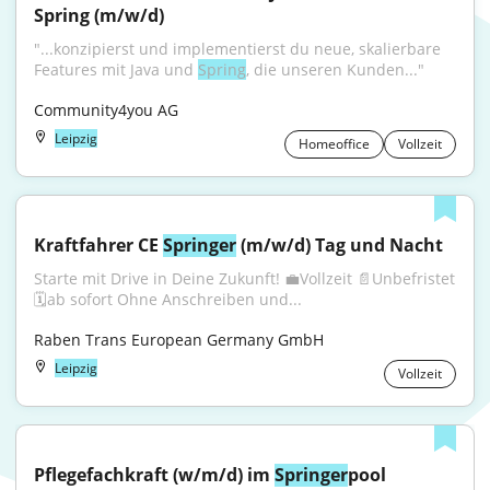
Spring (m/w/d)
"...konzipierst und implementierst du neue, skalierbare 
Features mit Java und 
Spring
, die unseren Kunden..."
Community4you AG
Leipzig
Homeoffice
Vollzeit
Kraftfahrer CE 
Springer
 (m/w/d) Tag und Nacht
Starte mit Drive in Deine Zukunft! 💼Vollzeit 📄Unbefristet 
🗓️ab sofort Ohne Anschreiben und...
Raben Trans European Germany GmbH
Leipzig
Vollzeit
Pflegefachkraft (w/m/d) im 
Springer
pool