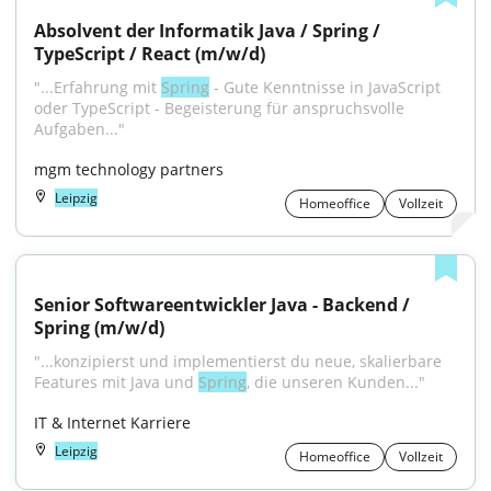
Absolvent der Informatik Java / Spring / 
TypeScript / React (m/w/d)
"...Erfahrung mit 
Spring
 - Gute Kenntnisse in JavaScript 
oder TypeScript - Begeisterung für anspruchsvolle 
Aufgaben..."
mgm technology partners
Leipzig
Homeoffice
Vollzeit
Senior Softwareentwickler Java - Backend / 
Spring (m/w/d)
"...konzipierst und implementierst du neue, skalierbare 
Features mit Java und 
Spring
, die unseren Kunden..."
IT & Internet Karriere
Leipzig
Homeoffice
Vollzeit