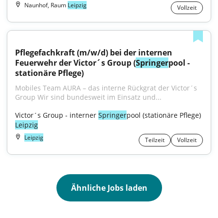
Naunhof, Raum
Leipzig
Vollzeit
Pflegefachkraft (m/w/d) bei der internen 
Feuerwehr der Victor´s Group (
Springer
pool - 
stationäre Pflege)
Mobiles Team AURA – das interne Rückgrat der Victor´s 
Group Wir sind bundesweit im Einsatz und...
Victor´s Group - interner 
Springer
pool (stationäre Pflege) 
Leipzig
Leipzig
Teilzeit
Vollzeit
Ähnliche Jobs laden