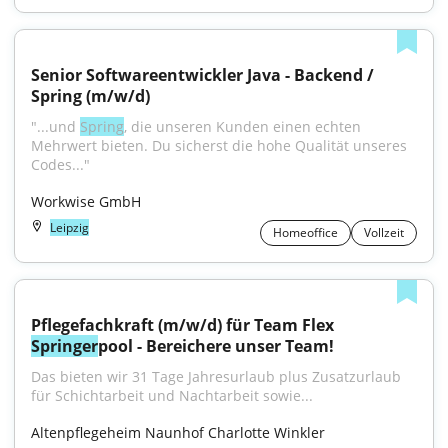
Senior Softwareentwickler Java - Backend / 
Spring (m/w/d)
"...und 
Spring
, die unseren Kunden einen echten 
Mehrwert bieten. Du sicherst die hohe Qualität unseres 
Codes..."
Workwise GmbH
Leipzig
Homeoffice
Vollzeit
Pflegefachkraft (m/w/d) für Team Flex 
Springer
pool - Bereichere unser Team!
Das bieten wir 31 Tage Jahresurlaub plus Zusatzurlaub 
für Schichtarbeit und Nachtarbeit sowie...
Altenpflegeheim Naunhof Charlotte Winkler