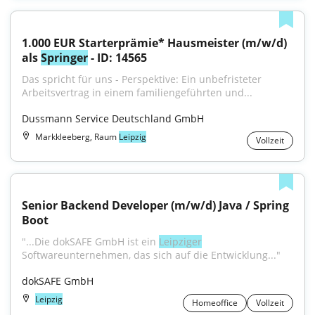
1.000 EUR Starterprämie* Hausmeister (m/w/d) 
als 
Springer
 - ID: 14565
Das spricht für uns - Perspektive: Ein unbefristeter 
Arbeitsvertrag in einem familiengeführten und...
Dussmann Service Deutschland GmbH
Markkleeberg, Raum
Leipzig
Vollzeit
Senior Backend Developer (m/w/d) Java / Spring 
Boot
"...Die dokSAFE GmbH ist ein 
Leipziger
Softwareunternehmen, das sich auf die Entwicklung..."
dokSAFE GmbH
Leipzig
Homeoffice
Vollzeit