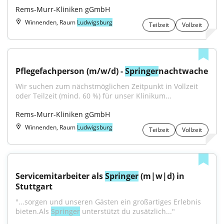
Rems-Murr-Kliniken gGmbH
Winnenden, Raum
Ludwigsburg
Teilzeit
Vollzeit
Pflegefachperson (m/w/d) - 
Springer
nachtwache
Wir suchen zum nächstmöglichen Zeitpunkt in Vollzeit 
oder Teilzeit (mind. 60 %) für unser Klinikum...
Rems-Murr-Kliniken gGmbH
Winnenden, Raum
Ludwigsburg
Teilzeit
Vollzeit
Servicemitarbeiter als 
Springer
 (m|w|d) in 
Stuttgart
"...sorgen und unseren Gästen ein großartiges Erlebnis 
bieten.Als 
Springer
 unterstützt du zusätzlich..."