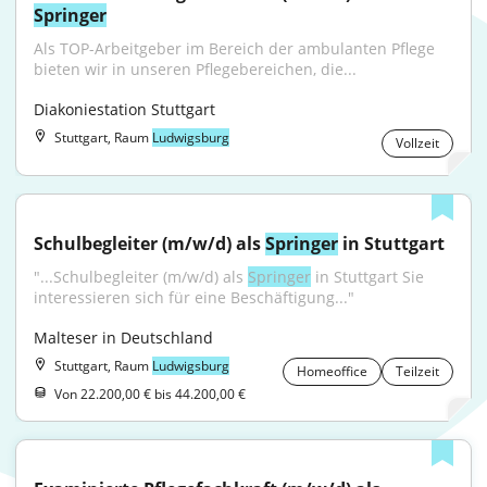
Springer
Als TOP-Arbeitgeber im Bereich der ambulanten Pflege 
bieten wir in unseren Pflegebereichen, die...
Diakoniestation Stuttgart
Stuttgart, Raum
Ludwigsburg
Vollzeit
Schulbegleiter (m/w/d) als 
Springer
 in Stuttgart
"...Schulbegleiter (m/w/d) als 
Springer
 in Stuttgart Sie 
interessieren sich für eine Beschäftigung..."
Malteser in Deutschland
Stuttgart, Raum
Ludwigsburg
Homeoffice
Teilzeit
Von 22.200,00 € bis 44.200,00 €