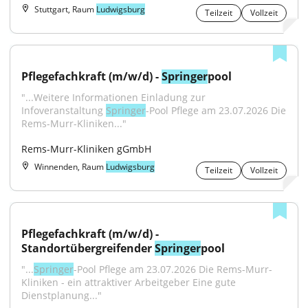
Stuttgart, Raum
Ludwigsburg
Teilzeit
Vollzeit
Pflegefachkraft (m/w/d) - 
Springer
pool
"...Weitere Informationen Einladung zur 
Infoveranstaltung 
Springer
-Pool Pflege am 23.07.2026 Die 
Rems-Murr-Kliniken..."
Rems-Murr-Kliniken gGmbH
Winnenden, Raum
Ludwigsburg
Teilzeit
Vollzeit
Pflegefachkraft (m/w/d) - 
Standortübergreifender 
Springer
pool
"...
Springer
-Pool Pflege am 23.07.2026 Die Rems-Murr-
Kliniken - ein attraktiver Arbeitgeber Eine gute 
Dienstplanung..."