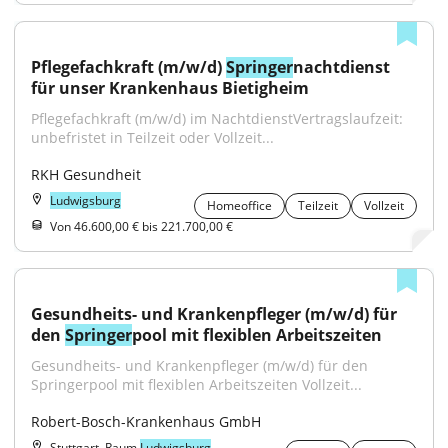
Pflegefachkraft (m/w/d) 
Springer
nachtdienst 
für unser Krankenhaus Bietigheim
Pflegefachkraft (m/w/d) im NachtdienstVertragslaufzeit: 
unbefristet in Teilzeit oder Vollzeit...
RKH Gesundheit
Ludwigsburg
Homeoffice
Teilzeit
Vollzeit
Von 46.600,00 € bis 221.700,00 €
Gesundheits- und Krankenpfleger (m/w/d) für 
den 
Springer
pool mit flexiblen Arbeitszeiten
Gesundheits- und Krankenpfleger (m/w/d) für den 
Springerpool mit flexiblen Arbeitszeiten Vollzeit...
Robert-Bosch-Krankenhaus GmbH
Stuttgart, Raum
Ludwigsburg