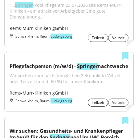
"...
Springer
-Pool Pflege am 23.07.2026 Die Rems-Murr-
Kliniken - ein attraktiver Arbeitgeber Eine gute 
Dienstplanung..."
Rems-Murr-Kliniken gGmbH
Schwaikheim, Raum
Ludwigsburg
Teilzeit
Vollzeit
Pflegefachperson (m/w/d) - 
Springer
nachtwache
Wir suchen zum nächstmöglichen Zeitpunkt in Vollzeit 
oder Teilzeit (mind. 60 %) für unser Klinikum...
Rems-Murr-Kliniken gGmbH
Schwaikheim, Raum
Ludwigsburg
Teilzeit
Vollzeit
Wir suchen: Gesundheits- und Krankenpfleger 
(m/w/d) für den 
Springer
pool im IMC-Bereich