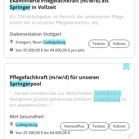
Examinierte Pflegefachkraft (m/w/d) als 
Springer
 in Vollzeit
Als TOP-Arbeitgeber im Bereich der ambulanten Pflege 
bieten wir in unseren Pflegebereichen, die...
Diakoniestation Stuttgart
Stuttgart, Raum
Ludwigsburg
Teilzeit
Vollzeit
Von 35.000,00 € bis 44.000,00 € pro Jahr
Pflegefachkraft (m/w/d) für unseren 
Springer
pool
"...beiden Kliniken:Das zur RKH Kliniken 
Ludwigsburg
-
Bietigheim gGmbH gehörende Klinikum 
Ludwigsburg
 ist 
ein akademisches..."
RKH Gesundheit
Ludwigsburg
Homeoffice
Teilzeit
Vollzeit
Von 35.300,00 € bis 64.600,00 €