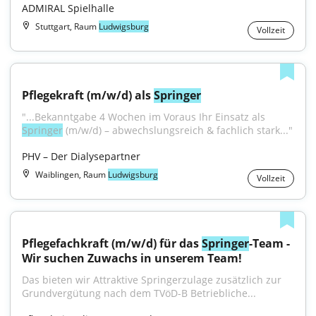
ADMIRAL Spielhalle
Stuttgart, Raum
Ludwigsburg
Vollzeit
Pflegekraft (m/w/d) als 
Springer
"...Bekanntgabe 4 Wochen im Voraus Ihr Einsatz als 
Springer
 (m/w/d) – abwechslungsreich & fachlich stark..."
PHV – Der Dialysepartner
Waiblingen, Raum
Ludwigsburg
Vollzeit
Pflegefachkraft (m/w/d) für das 
Springer
-Team - 
Wir suchen Zuwachs in unserem Team!
Das bieten wir Attraktive Springerzulage zusätzlich zur 
Grundvergütung nach dem TVöD-B Betriebliche...