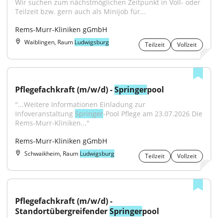
Wir suchen zum nächstmöglichen Zeitpunkt in Voll- oder 
Teilzeit bzw. gern auch als Minijob für...
Rems-Murr-Kliniken gGmbH
Waiblingen, Raum
Ludwigsburg
Teilzeit
Vollzeit
Pflegefachkraft (m/w/d) - 
Springer
pool
"...Weitere Informationen Einladung zur 
Infoveranstaltung 
Springer
-Pool Pflege am 23.07.2026 Die 
Rems-Murr-Kliniken..."
Rems-Murr-Kliniken gGmbH
Schwaikheim, Raum
Ludwigsburg
Teilzeit
Vollzeit
Pflegefachkraft (m/w/d) - 
Standortübergreifender 
Springer
pool